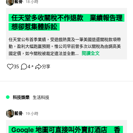
藍骨
18 小時
任天堂多收關稅不作退款 業績報告理
想卻惹集體訴訟
任天堂公布首季業績，受遊戲熱賣及一筆美國退還關稅款項帶
動，盈利大幅跑贏預期。惟公司早前曾多次以關稅為由調高美
閱讀全文
國定價，如今關稅被裁定違法並全數...
35
4
分享
↗
科技娛樂
生活科技
藍骨
19 小時
Google 地圖可直接叫外賣訂酒店 香