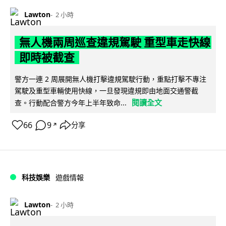
Lawton
2 小時
無人機兩周巡查違規駕駛 重型車走快線
即時被截查
警方一連 2 周展開無人機打擊違規駕駛行動，重點打擊不專注
駕駛及重型車輛使用快線，一旦發現違規即由地面交通警截
閱讀全文
查。行動配合警方今年上半年致命...
66
9
分享
↗
科技娛樂
遊戲情報
Lawton
2 小時