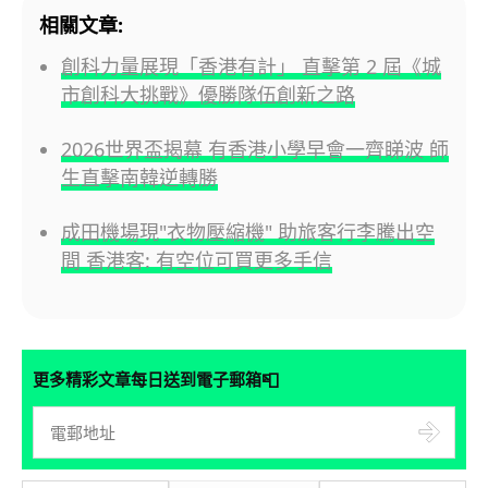
相關文章:
創科力量展現「香港有計」 直擊第 2 屆《城
市創科大挑戰》優勝隊伍創新之路
2026世界盃揭幕 有香港小學早會一齊睇波 師
生直擊南韓逆轉勝
成田機場現"衣物壓縮機" 助旅客行李騰出空
間 香港客: 有空位可買更多手信
📮
更多精彩文章每日送到電子郵箱