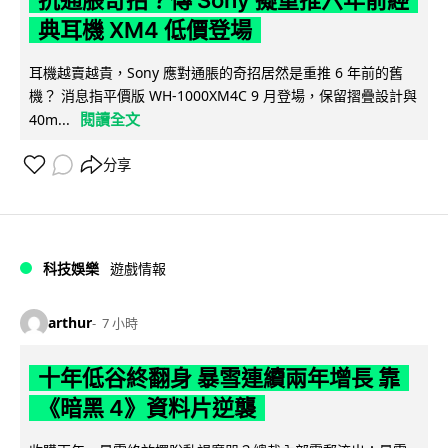
抗通脹奇招？傳 Sony 擬重推六年前經
典耳機 XM4 低價登場
耳機越賣越貴，Sony 應對通脹的奇招居然是重推 6 年前的舊
機？ 消息指平價版 WH-1000XM4C 9 月登場，保留摺疊設計與
閱讀全文
40m...
分享
科技娛樂
遊戲情報
arthur
7 小時
十年低谷終翻身 暴雪連續兩年增長 靠
《暗黑 4》資料片逆襲