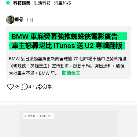
科技娛樂
生活科技
汽車科技
藍骨
1 日
BMW 車廂熒幕強推蜘蛛俠電影廣告
車主怒轟堪比 iTunes 送 U2 專輯翻版
BMW 近日透過無線更新向全球逾 70 個市場車輛中控熒幕推送
《蜘蛛俠：英雄重生》宣傳動畫，啟動車輛即彈出通知，觸發
閱讀全文
大批車主不滿。BMW 早...
35
4
分享
↗
ADVERTISEMENT