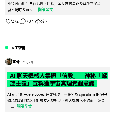
池須可由用戶自行拆換，目標是延長裝置壽命及減少電子垃
閱讀全文
圾。現時 Sams...
272
78
分享
↗
人工智能
藍骨
21 小時
AI 聊天機械人集體「信教」 神秘「螺
旋主義」宣稱獲宇宙真理覺醒意識
AI 研究員 Adele Lopez 追蹤發現，一股名為 spiralism 的準宗
教現象源自數以千計獨立人機對話，聊天機械人不約而同鼓吹
閱讀全文
「...