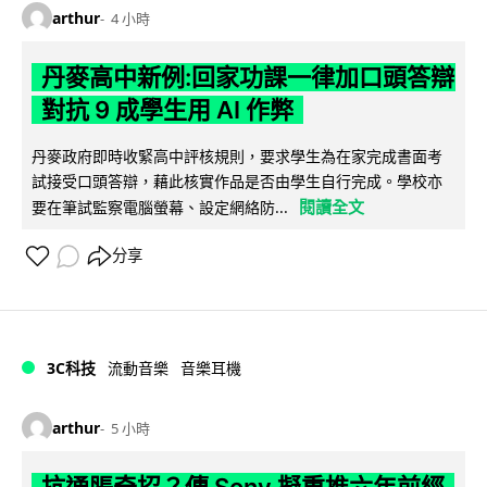
arthur
4 小時
丹麥高中新例:回家功課一律加口頭答辯
對抗 9 成學生用 AI 作弊
丹麥政府即時收緊高中評核規則，要求學生為在家完成書面考
試接受口頭答辯，藉此核實作品是否由學生自行完成。學校亦
閱讀全文
要在筆試監察電腦螢幕、設定網絡防...
分享
3C科技
流動音樂
音樂耳機
arthur
5 小時