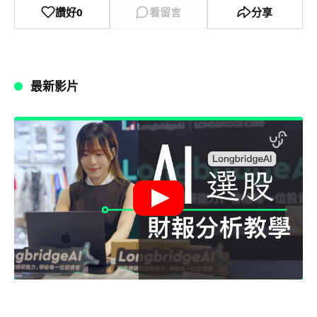
讚好
0
看留言
分享
最新影片