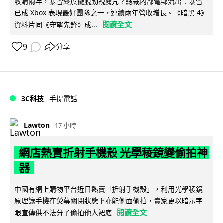
收購兩年，暴雪終於擺脫動視魔咒？總裁內部電郵流出：暴雪
已成 Xbox 表現最好團隊之一，連續兩年營收增長。《暗黑 4》
閱讀全文
資料片同《守望先鋒》成...
9
分享
3C科技
手提電話
Lawton
17 小時
網店熱賣折射手機殼 光學稜鏡變偷拍神
器
中國有網上購物平台近日熱賣「折射手機殼」，利用光學稜鏡
原理讓手機在熒幕關閉狀態下亦能側面偷拍，賣家更以暗示字
閱讀全文
眼宣傳供不法分子偷拍他人裙底