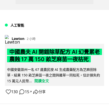
人工智能
Lawton
2 小時
中國農夫 AI 開錯除草配方 AI 幻覺累老
農蝕 17 萬 150 畝芝麻苗一夜枯死
中國安徽滁州一名 67 歲農民按 AI 生成農藥配方為芝麻田除
草，結果 150 畝芝麻苗一夜之間與雜草一同枯死，估計損失約
閱讀全文
15 萬元人民幣...
130
15
分享
↗