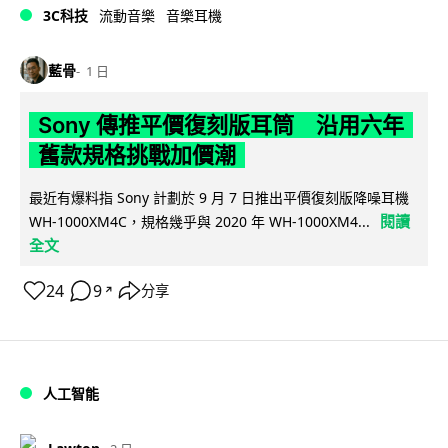
3C科技
流動音樂
音樂耳機
藍骨
1 日
Sony 傳推平價復刻版耳筒 沿用六年
舊款規格挑戰加價潮
最近有爆料指 Sony 計劃於 9 月 7 日推出平價復刻版降噪耳機
閱讀
WH-1000XM4C，規格幾乎與 2020 年 WH-1000XM4...
全文
24
9
分享
↗
人工智能