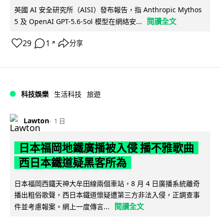
英國 AI 安全研究所（AISI）發布報告，指 Anthropic Mythos
閱讀全文
5 及 OpenAI GPT-5.6-Sol 模型在網絡安...
29
1
分享
↗
科技娛樂
生活科技
旅遊
Lawton
1 日
日本福岡地鐵廣播被入侵 播不雅歌曲
西日本鐵道疑黑客所為
日本福岡西鐵天神大牟田線兩個車站，8 月 4 日廣播系統離奇
播出粗俗歌聲，西日本鐵道懷疑遭第三方非法入侵，正調查事
閱讀全文
件並考慮報案。網上一度傳言...