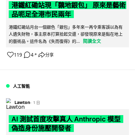
港鐵紅磡站現「黐地銀包」 原來是藝術
品呃足全港市民兩年
港鐵紅磡站月台一個銀色「銀包」多年來一再令乘客誤以為有
人遺失財物，事主原本打算拾起交還，卻發現原來是黏在地上
閱讀全文
的藝術品。這件名為《失而復得》的...
119
4
分享
↗
人工智能
Lawton
1 日
AI 測試首度攻擊真人 Anthropic 模型
偽造身份施壓開發者