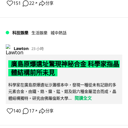
151
22
分享
↗
科技娛樂
生活娛樂
城中熱話
Lawton
23 小時
廣島原爆遺址驚現神秘合金 科學家指晶
體結構前所未見
科學家在廣島原爆遺址沙灘樣本中，發現一種從未有記錄的多
元素合金，由鐵、鉻、鎳、錳、鉬及鋁六種金屬混合而成，晶
閱讀全文
體結構獨特。研究由佛羅倫斯大學...
140
17
分享
↗