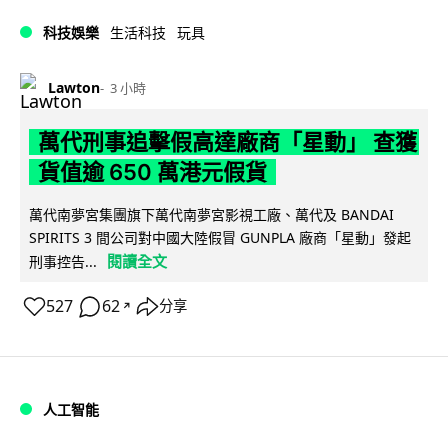
科技娛樂
生活科技
玩具
Lawton
3 小時
萬代刑事追擊假高達廠商「星動」 查獲
貨值逾 650 萬港元假貨
萬代南夢宮集團旗下萬代南夢宮影視工廠、萬代及 BANDAI
SPIRITS 3 間公司對中國大陸假冒 GUNPLA 廠商「星動」發起
閱讀全文
刑事控告...
527
62
分享
↗
人工智能