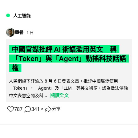
人工智能
藍骨
1 日
中國官媒批評 AI 術語濫用英文 稱
「Token」與「Agent」動搖科技話語
權
人民網旗下評論於 8 月 6 日發表文章，批評中國廣泛使用
「Token」、「Agent」及「LLM」等英文術語，認為做法侵蝕
閱讀全文
中文表意空間及科...
787
341
分享
↗