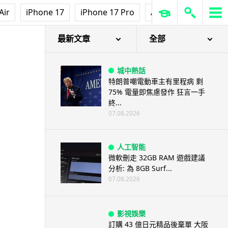
Air
iPhone 17
iPhone 17 Pro
AirPods Pro 3
Ap
最新文章
全部
城中熱話
特朗普嘲電動車主有里程病 剩
75% 電量即焦慮發作 狂言一手
終...
07.08.2026
人工智能
微軟刪走 32GB RAM 遊戲建議
分析: 為 8GB Surf...
07.08.2026
影視娛樂
訂購 43 億日元精品後棄單 大阪