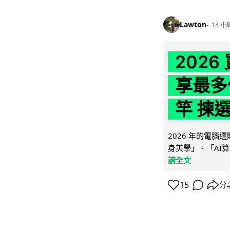
Lawton
14 小
202
享最多
竿 揀
2026 年的電
身美學」、「AI算
讀全文
15
分