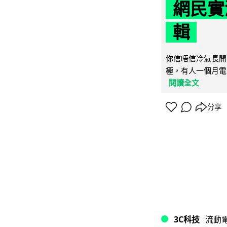
網民實
輯
你信唔信冷氣長開
極，有人一個月電費
閱讀全文
分享
3C科技
流動