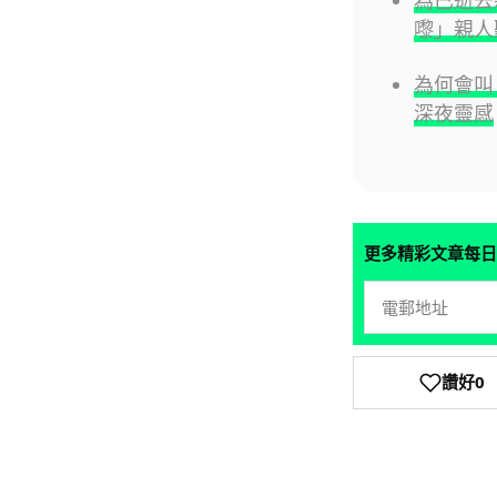
嚟」親人
為何會叫 N
深夜靈感
更多精彩文章每日
讚好
0