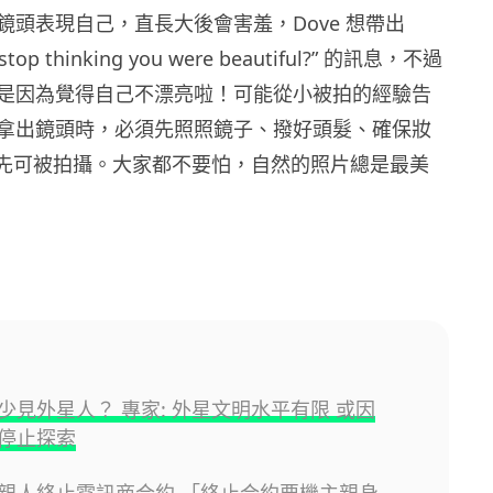
鏡頭表現自己，直長大後會害羞，Dove 想帶出
 stop thinking you were beautiful?” 的訊息，不過
是因為覺得自己不漂亮啦！可能從小被拍的經驗告
拿出鏡頭時，必須先照照鏡子、撥好頭髮、確保妝
. 先可被拍攝。大家都不要怕，自然的照片總是最美
少見外星人？ 專家: 外星文明水平有限 或因
停止探索
親人終止電訊商合約 「終止合約要機主親身