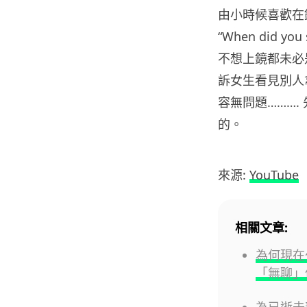
由小時候喜歡在
“When did you
不想上鏡都未必
訴女生看見別人
容無問題………
的。
來源:
YouTube
相關文章:
為何現在
「無聊」
為已逝去