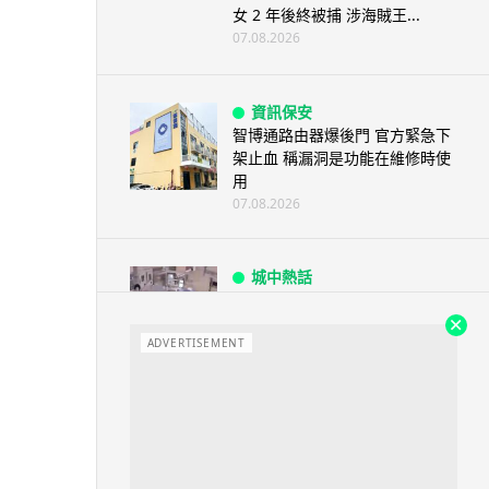
女 2 年後終被捕 涉海賊王...
07.08.2026
資訊保安
智博通路由器爆後門 官方緊急下
架止血 稱漏洞是功能在維修時使
用
07.08.2026
城中熱話
熊本地震手術室驚魂片瘋傳 醫護
保護病人、逃生門 網民讚值得
尊...
ADVERTISEMENT
07.08.2026
健康
AirPods 用家注意聽力響紅燈 醫
學界籲耳機用戶謹守「60-60」...