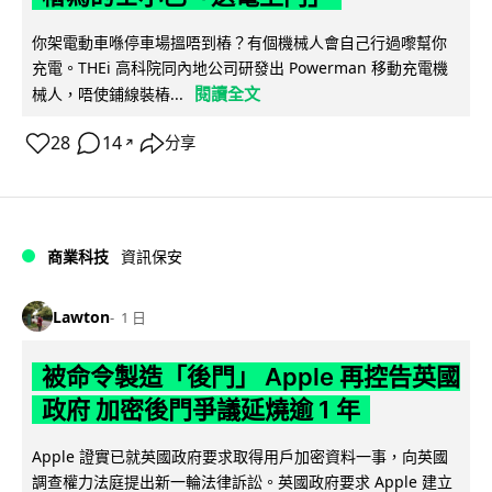
你架電動車喺停車場搵唔到樁？有個機械人會自己行過嚟幫你
充電。THEi 高科院同內地公司研發出 Powerman 移動充電機
閱讀全文
械人，唔使鋪線裝樁...
28
14
分享
↗
商業科技
資訊保安
Lawton
1 日
被命令製造「後門」 Apple 再控告英國
政府 加密後門爭議延燒逾 1 年
Apple 證實已就英國政府要求取得用戶加密資料一事，向英國
調查權力法庭提出新一輪法律訴訟。英國政府要求 Apple 建立