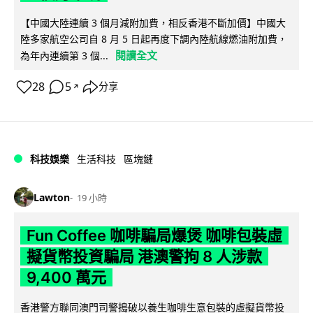
【中國大陸連續 3 個月減附加費，相反香港不斷加價】中國大
陸多家航空公司自 8 月 5 日起再度下調內陸航線燃油附加費，
閱讀全文
為年內連續第 3 個...
28
5
分享
↗
科技娛樂
生活科技
區塊鏈
Lawton
19 小時
Fun Coffee 咖啡騙局爆煲 咖啡包裝虛
擬貨幣投資騙局 港澳警拘 8 人涉款
9,400 萬元
香港警方聯同澳門司警搗破以養生咖啡生意包裝的虛擬貨幣投