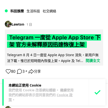
科技娛樂
生活科技
社交網絡
Lawton
1 日
Telegram 一度從 Apple App Store 下
架 官方未解釋原因迅速恢復上架
Telegram 8 月 4 日一度從 Apple App Store 消失，新用戶無
閱讀全文
法下載，惟已於短時間內恢復上架。Apple 及 Tel...
80
3
分享
↗
本網站正使用 Cookie
我們使用 Cookie 改善網站體驗。 繼續使用
我們的網站即表示您同意我們的
Cookie 政
科技娛樂
生活娛樂
城中熱話
策
。