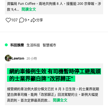
資騙局 Fun Coffee，兩地共拘捕 8 人，接獲逾 200 宗舉報，涉
閱讀全文
款 9,4...
107
9
分享
↗
科技娛樂
生活科技
智慧城市
Lawton
20 小時
網約車條例生效 有司機暫時停工避風頭
的士業界籲白牌 "改邪歸正"
規管網約車法例大部分條文已於 8 月 3 日生效，的士業界就期
望白牌車司機，能夠「改邪歸正」回流駕駛的士。新例大幅提
閱讀全文
高罰則，首次定罪最高罰款...