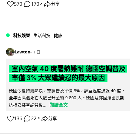
570
170
分享
↗
科技娛樂
生活科技
健康
Lawton
1 日
室內空氣 40 度暑熱難耐 德國空調普及
率僅 3% 大眾繼續忍的最大原因
德國今夏持續熱浪，空調普及率僅 3%，課室溫度逼近 40 度，
全年因高溫死亡人數已升至約 9,800 人。德國及鄰國法國長期
閱讀全文
抗拒安裝空調背後...
136
22
分享
↗