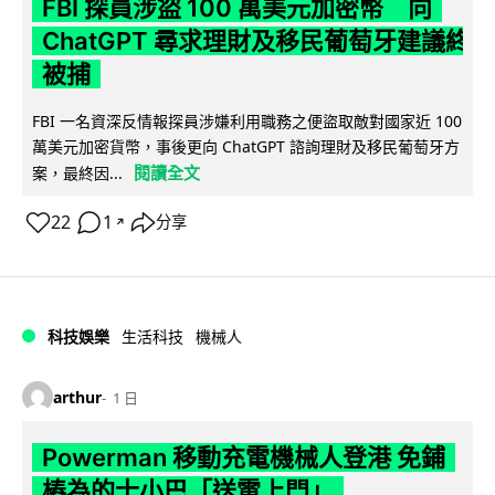
FBI 探員涉盜 100 萬美元加密幣 向
ChatGPT 尋求理財及移民葡萄牙建議終
被捕
FBI 一名資深反情報探員涉嫌利用職務之便盜取敵對國家近 100
萬美元加密貨幣，事後更向 ChatGPT 諮詢理財及移民葡萄牙方
閱讀全文
案，最終因...
22
1
分享
↗
科技娛樂
生活科技
機械人
arthur
1 日
Powerman 移動充電機械人登港 免鋪
樁為的士小巴「送電上門」