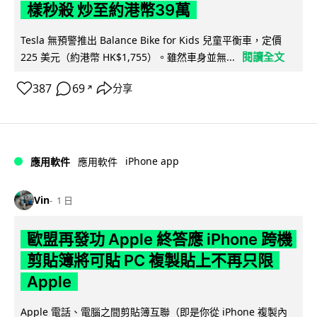
樣秒殺 炒至約港幣39萬
Tesla 無預警推出 Balance Bike for Kids 兒童平衡車，定價
閱讀全文
225 美元（約港幣 HK$1,755）。雖然車身並無...
387
69
分享
↗
iPhone app
應用軟件
應用軟件
Vin
1 日
歐盟再發功 Apple 終答應 iPhone 跨機
剪貼簿將可貼 PC 複製貼上不再只限
Apple
Apple 電話、電腦之間剪貼簿互聯（即是你從 iPhone 複製內