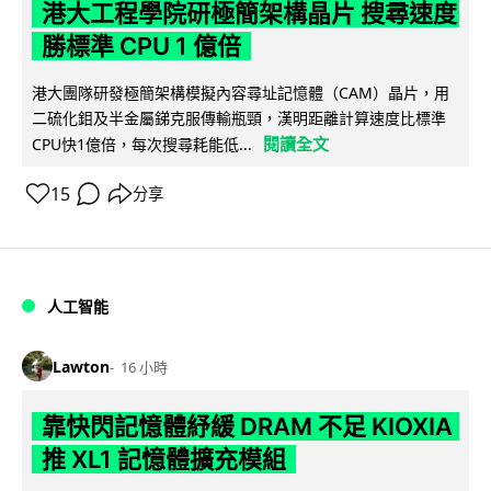
港大工程學院研極簡架構晶片 搜尋速度
勝標準 CPU 1 億倍
港大團隊研發極簡架構模擬內容尋址記憶體（CAM）晶片，用
二硫化鉬及半金屬銻克服傳輸瓶頸，漢明距離計算速度比標準
閱讀全文
CPU快1億倍，每次搜尋耗能低...
15
分享
人工智能
Lawton
16 小時
靠快閃記憶體紓緩 DRAM 不足 KIOXIA
推 XL1 記憶體擴充模組