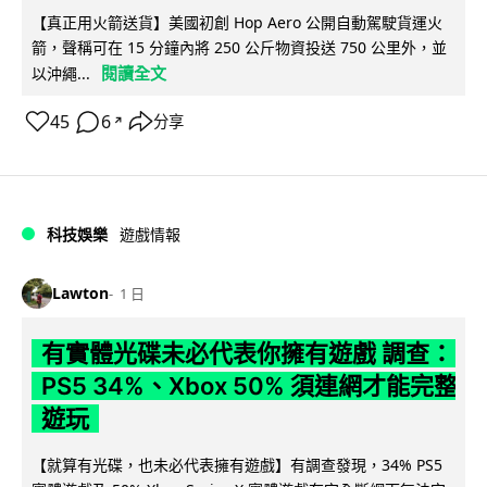
【真正用火箭送貨】美國初創 Hop Aero 公開自動駕駛貨運火
箭，聲稱可在 15 分鐘內將 250 公斤物資投送 750 公里外，並
閱讀全文
以沖繩...
45
6
分享
↗
科技娛樂
遊戲情報
Lawton
1 日
有實體光碟未必代表你擁有遊戲 調查：
PS5 34%、Xbox 50% 須連網才能完整
遊玩
【就算有光碟，也未必代表擁有遊戲】有調查發現，34% PS5