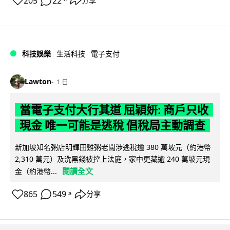
205
22
分享
↗
科技娛樂
生活科技
電子支付
Lawton
1 日
當電子支付大行其道 屈穎妍: 商戶只收
現金 唯一可能是逃稅 倡稅局主動調查
新加坡知名粥店明輝田雞粥老闆涉逃稅逾 380 萬坡元（約港幣
2,310 萬元）及洗黑錢被控上法庭，家中更藏逾 240 萬坡元現
閱讀全文
金（約港幣...
865
549
分享
↗