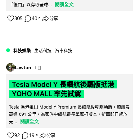
閱讀全文
「後門」以存取全球...
305
40
分享
↗
科技娛樂
生活科技
汽車科技
Lawton
1 日
Tesla Model Y 長續航後驅版抵港
YOHO MALL 率先試駕
Tesla 香港推出 Model Y Premium 長續航後輪驅動版，續航最
高達 691 公里，為家族中續航最長單摩打版本。新車即日起於
閱讀全文
元...
92
19
分享
↗