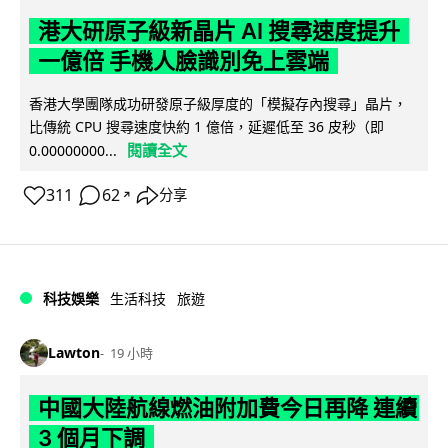
港大研原子級新晶片 AI 搜尋速度提升
一億倍 手機人臉識別免上雲端
香港大學團隊成功研發原子級厚度的「模擬存內搜尋」晶片，
比傳統 CPU 搜尋速度快約 1 億倍，延遲低至 36 皮秒（即
閱讀全文
0.00000000...
311
62
分享
↗
科技娛樂
生活科技
旅遊
Lawton
19 小時
中國大陸航線燃油附加費今日再降 連續
3 個月下調