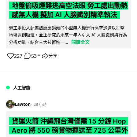
地盤偷吸煙難逃高空法眼 勞工處出動熱
感無人機 擬加 AI 人臉識別精準執法
勞工處投入配備熱感應鏡頭的小型無人機進行高空巡邏以打擊
地盤違例吸煙，並正研究於未來一年內引入 AI 人臉識別與行為
閱讀全文
分析功能，結合三大技術進一...
227
53
分享
↗
人工智能
Lawton
23 小時
貨運火箭 沖繩飛台灣僅需 15 分鐘 Hop
Aero 將 550 磅貨物運送至 725 公里外