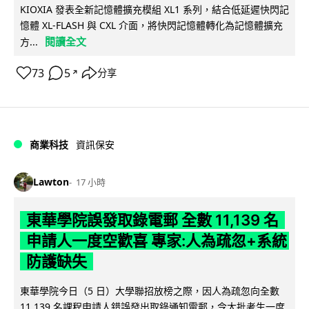
KIOXIA 發表全新記憶體擴充模組 XL1 系列，結合低延遲快閃記
憶體 XL-FLASH 與 CXL 介面，將快閃記憶體轉化為記憶體擴充
閱讀全文
方...
73
5
分享
↗
商業科技
資訊保安
Lawton
17 小時
東華學院誤發取錄電郵 全數 11,139 名
申請人一度空歡喜 專家:人為疏忽+系統
防護缺失
東華學院今日（5 日）大學聯招放榜之際，因人為疏忽向全數
11,139 名課程申請人錯誤發出取錄通知電郵，令大批考生一度