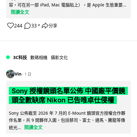
容，可在另一部 iPad, Mac 電腦貼上），是 Apple 生態重要...
閱讀全文
244
33
分享
↗
3C科技
數碼相機
攝影文化
Vin
1 日
Sony 授權鏡頭名單公佈 中國廠平價鏡
頭全數缺席 Nikon 已告唯卓仕侵權
Sony 公佈截至 2026 年 7 月的 E-Mount 鏡頭官方授權合作夥
伴名單，共 9 間夥伴入圍，包括蔡司、富士、適馬、騰龍等傳
閱讀全文
統光...