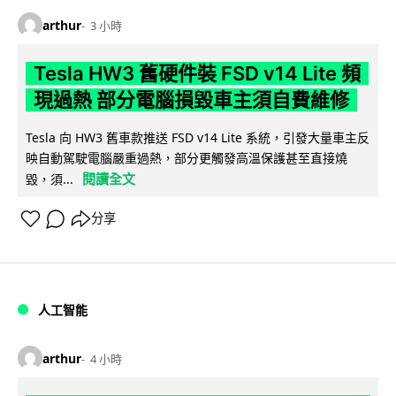
arthur
3 小時
Tesla HW3 舊硬件裝 FSD v14 Lite 頻
現過熱 部分電腦損毀車主須自費維修
Tesla 向 HW3 舊車款推送 FSD v14 Lite 系統，引發大量車主反
映自動駕駛電腦嚴重過熱，部分更觸發高溫保護甚至直接燒
閱讀全文
毀，須...
分享
人工智能
arthur
4 小時