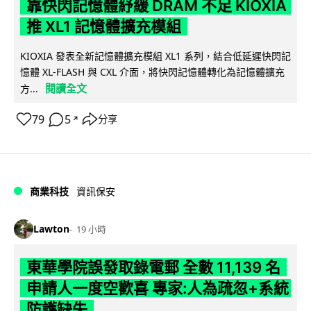
靠快閃記憶體紓緩 DRAM 不足 KIOXIA
推 XL1 記憶體擴充模組
KIOXIA 發表全新記憶體擴充模組 XL1 系列，結合低延遲快閃記
憶體 XL-FLASH 與 CXL 介面，將快閃記憶體轉化為記憶體擴充
閱讀全文
方...
79
5
分享
↗
商業科技
資訊保安
Lawton
19 小時
東華學院誤發取錄電郵 全數 11,139 名
申請人一度空歡喜 專家:人為疏忽+系統
防護缺失