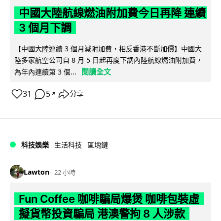
中國大陸航線燃油附加費今日再降 連續
3 個月下調
【中國大陸連續 3 個月減附加費，相反香港不斷加價】中國大
陸多家航空公司自 8 月 5 日起再度下調內陸航線燃油附加費，
閱讀全文
為年內連續第 3 個...
31
5
分享
↗
科技娛樂
生活科技
區塊鏈
Lawton
22 小時
Fun Coffee 咖啡騙局爆煲 咖啡包裝虛
擬貨幣投資騙局 港澳警拘 8 人涉款