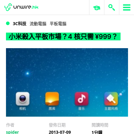
WWDC 2026
GenAI 與雲端科技專區
ERP 與商業 AI
小米殺入平板市場？4 核只需 ¥999？
3C科技
流動電腦
平板電腦
小米殺入平板市場？4 核只需 ¥999？
作者
發佈日期
閱讀時間
spider
2013-07-09
1分鐘