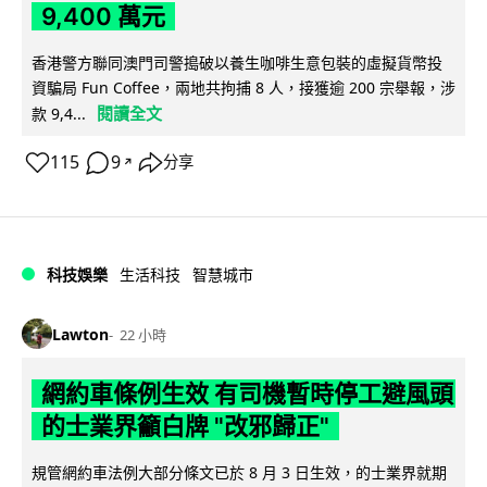
9,400 萬元
香港警方聯同澳門司警搗破以養生咖啡生意包裝的虛擬貨幣投
資騙局 Fun Coffee，兩地共拘捕 8 人，接獲逾 200 宗舉報，涉
閱讀全文
款 9,4...
115
9
分享
↗
科技娛樂
生活科技
智慧城市
Lawton
22 小時
網約車條例生效 有司機暫時停工避風頭
的士業界籲白牌 "改邪歸正"
規管網約車法例大部分條文已於 8 月 3 日生效，的士業界就期