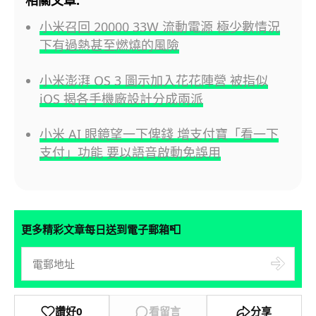
小米召回 20000 33W 流動電源 極少數情況
下有過熱甚至燃燒的風險
小米澎湃 OS 3 圖示加入花花陣營 被指似
iOS 揭各手機廠設計分成兩派
小米 AI 眼鏡望一下俾錢 增支付寶「看一下
支付」功能 要以語音啟動免誤用
📮
更多精彩文章每日送到電子郵箱
讚好
0
看留言
分享