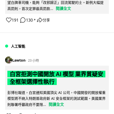
望白牌車司機，能夠「改邪歸正」回流駕駛的士。新例大幅提
閱讀全文
高罰則，首次定罪最高罰款...
191
130
分享
↗
人工智能
Lawton
23 小時
白宮拒測中國開放 AI 模型 業界質疑安
全框架選擇性執行
彭博社報道，白宮通知美國頂尖 AI 公司，中國開發的開放權重
模型將不納入特朗普政府新 AI 安全框架的測試範圍。美國業界
閱讀全文
則聯署呼籲政府不要限...