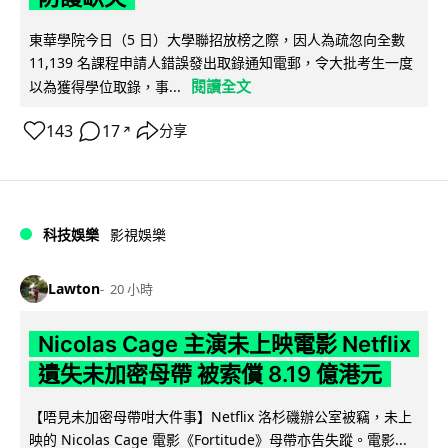
東華學院今日（5 日）大學聯招放榜之際，因人為疏忽向全數
11,139 名課程申請人錯誤發出取錄通知電郵，令大批考生一度
閱讀全文
以為獲得學位取錄，事...
143
17
分享
↗
科技娛樂
影視娛樂
Lawton
20 小時
Nicolas Cage 主演未上映電影 Netflix
遺失未加密母帶 被索償 8.19 億港元
【唔見未加密母帶咁大件事】Netflix 洛杉磯辦公室被竊，未上
映的 Nicolas Cage 電影《Fortitude》母帶亦告失蹤。電影...