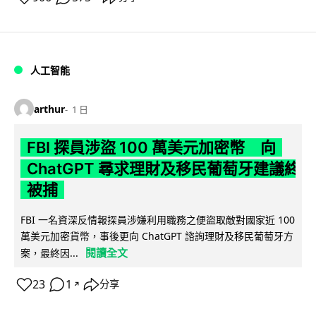
人工智能
arthur
1 日
FBI 探員涉盜 100 萬美元加密幣 向
ChatGPT 尋求理財及移民葡萄牙建議終
被捕
FBI 一名資深反情報探員涉嫌利用職務之便盜取敵對國家近 100
萬美元加密貨幣，事後更向 ChatGPT 諮詢理財及移民葡萄牙方
閱讀全文
案，最終因...
23
1
分享
↗