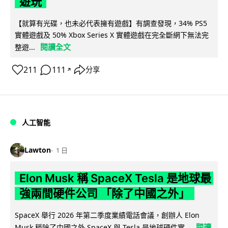
遊玩
【就算有光碟，也未必代表擁有遊戲】有調查發現，34% PS5
實體遊戲及 50% Xbox Series X 實體遊戲在完全斷網下無法完
閱讀全文
整遊...
211
111
分享
↗
人工智能
Lawton
1 日
Elon Musk 稱 SpaceX Tesla 是地球最
強兩間硬件公司 「除了中國之外」
SpaceX 舉行 2026 年第二季度業績電話會議，創辦人 Elon
閱讀
Musk 稱除了中國之外 SpaceX 與 Tesla 是地球硬件實...