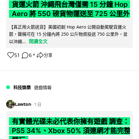
貨運火箭 沖繩飛台灣僅需 15 分鐘 Hop
Aero 將 550 磅貨物運送至 725 公里外
【真正用火箭送貨】美國初創 Hop Aero 公開自動駕駛貨運火
箭，聲稱可在 15 分鐘內將 250 公斤物資投送 750 公里外，並
閱讀全文
以沖繩...
51
6
分享
↗
科技娛樂
遊戲情報
Lawton
1 日
有實體光碟未必代表你擁有遊戲 調查：
PS5 34%、Xbox 50% 須連網才能完整