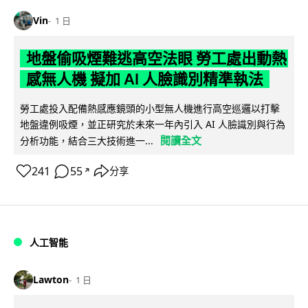
Vin
1 日
地盤偷吸煙難逃高空法眼 勞工處出動熱
感無人機 擬加 AI 人臉識別精準執法
勞工處投入配備熱感應鏡頭的小型無人機進行高空巡邏以打擊
地盤違例吸煙，並正研究於未來一年內引入 AI 人臉識別與行為
閱讀全文
分析功能，結合三大技術進一...
241
55
分享
↗
人工智能
Lawton
1 日