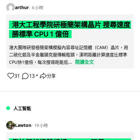
arthur
6 小時
港大工程學院研極簡架構晶片 搜尋速度
勝標準 CPU 1 億倍
港大團隊研發極簡架構模擬內容尋址記憶體（CAM）晶片，用
二硫化鉬及半金屬銻克服傳輸瓶頸，漢明距離計算速度比標準
閱讀全文
CPU快1億倍，每次搜尋耗能低...
31
13
分享
↗
人工智能
Lawton
19 小時