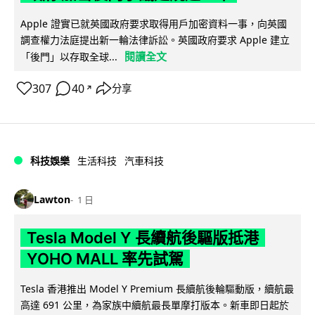
Apple 證實已就英國政府要求取得用戶加密資料一事，向英國
調查權力法庭提出新一輪法律訴訟。英國政府要求 Apple 建立
閱讀全文
「後門」以存取全球...
307
40
分享
↗
科技娛樂
生活科技
汽車科技
Lawton
1 日
Tesla Model Y 長續航後驅版抵港
YOHO MALL 率先試駕
Tesla 香港推出 Model Y Premium 長續航後輪驅動版，續航最
高達 691 公里，為家族中續航最長單摩打版本。新車即日起於