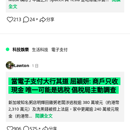
全文
213
24
分享
↗
科技娛樂
生活科技
電子支付
Lawton
1 日
當電子支付大行其道 屈穎妍: 商戶只收
現金 唯一可能是逃稅 倡稅局主動調查
新加坡知名粥店明輝田雞粥老闆涉逃稅逾 380 萬坡元（約港幣
2,310 萬元）及洗黑錢被控上法庭，家中更藏逾 240 萬坡元現
閱讀全文
金（約港幣...
906
575
分享
↗