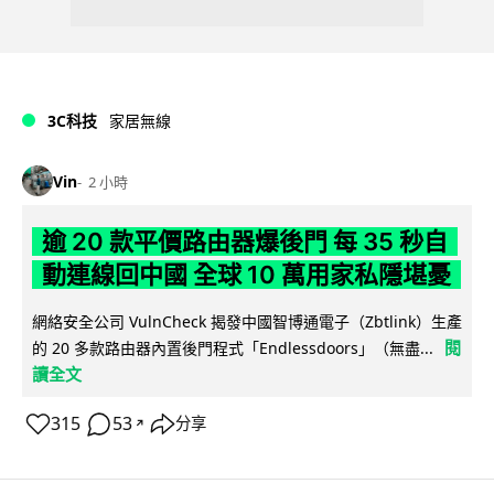
3C科技
家居無線
Vin
2 小時
逾 20 款平價路由器爆後門 每 35 秒自
動連線回中國 全球 10 萬用家私隱堪憂
網絡安全公司 VulnCheck 揭發中國智博通電子（Zbtlink）生產
閱
的 20 多款路由器內置後門程式「Endlessdoors」（無盡...
讀全文
315
53
分享
↗