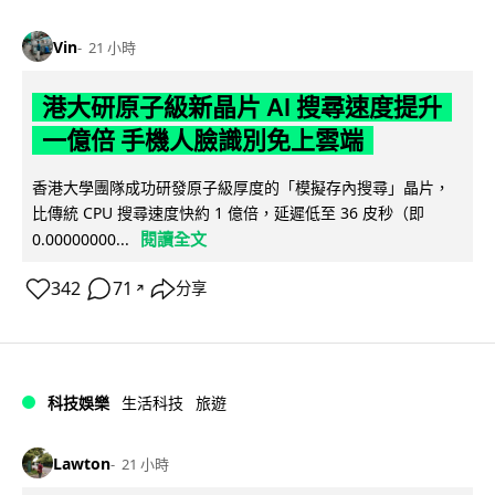
Vin
21 小時
港大研原子級新晶片 AI 搜尋速度提升
一億倍 手機人臉識別免上雲端
香港大學團隊成功研發原子級厚度的「模擬存內搜尋」晶片，
比傳統 CPU 搜尋速度快約 1 億倍，延遲低至 36 皮秒（即
閱讀全文
0.00000000...
342
71
分享
↗
科技娛樂
生活科技
旅遊
Lawton
21 小時