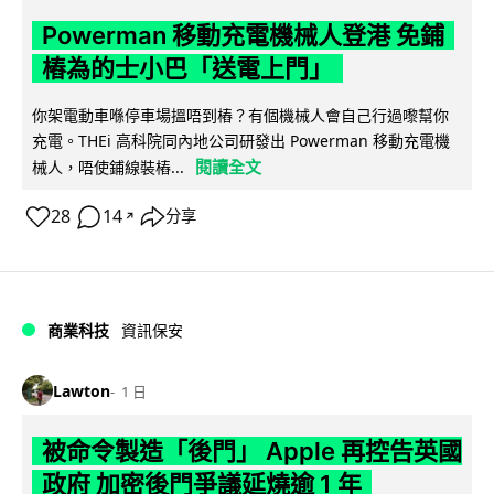
Powerman 移動充電機械人登港 免鋪
樁為的士小巴「送電上門」
你架電動車喺停車場搵唔到樁？有個機械人會自己行過嚟幫你
充電。THEi 高科院同內地公司研發出 Powerman 移動充電機
閱讀全文
械人，唔使鋪線裝樁...
28
14
分享
↗
商業科技
資訊保安
Lawton
1 日
被命令製造「後門」 Apple 再控告英國
政府 加密後門爭議延燒逾 1 年