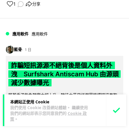
1
分享
應用軟件
應用軟件
藍骨
1 日
詐騙短訊源源不絕背後是個人資料外
洩 Surfshark Antiscam Hub 由源頭
減少數據曝光
隨著香港釣魚騙案大幅上升，騙徒大量發送假冒機構短訊套取
個人資料。Surfshark 有見及此推出 Antiscam Hub 介面，整
本網站正使用 Cookie
我們使用 Cookie 改善網站體驗。 繼續使用
閱讀全文
合電郵遮...
我們的網站即表示您同意我們的
Cookie 政
策
。
12
分享