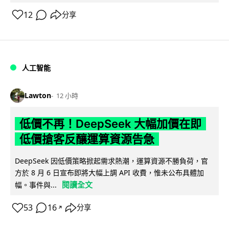
12
分享
人工智能
Lawton
12 小時
低價不再！DeepSeek 大幅加價在即
低價搶客反釀運算資源告急
DeepSeek 因低價策略掀起需求熱潮，運算資源不勝負荷，官
方於 8 月 6 日宣布即將大幅上調 API 收費，惟未公布具體加
閱讀全文
幅。事件與...
53
16
分享
↗