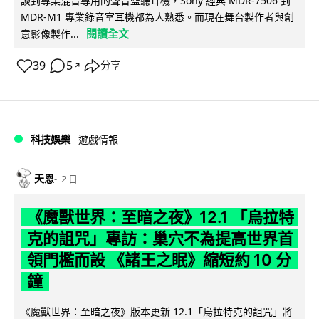
談到專業混音專用的聲音監聽耳機，Sony 經典 MDR-7506 到
MDR-M1 專業錄音室耳機都為人熟悉。而現在舞台製作者與創
閱讀全文
意影像製作...
39
5
分享
↗
科技娛樂
遊戲情報
天恩
2 日
《魔獸世界：至暗之夜》12.1 「烏拉特
克的詛咒」專訪：巢穴不為提高世界首
領門檻而設 《諸王之眠》縮短約 10 分
鐘
《魔獸世界：至暗之夜》版本更新 12.1「烏拉特克的詛咒」將