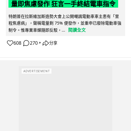
量即焦慮發作 狂言一手終結電車指令
特朗普在拉斯維加斯造勢大會上公開嘲諷電動車車主患有「里
程焦慮病」，聲稱電量剩 75% 便發作，並重申已廢除電動車強
閱讀全文
制令。惟專業車媒隨即反駁，...
608
270
分享
↗
ADVERTISEMENT