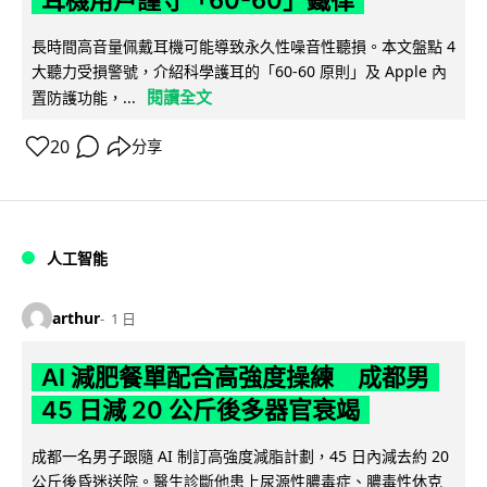
耳機用戶謹守「60-60」鐵律
長時間高音量佩戴耳機可能導致永久性噪音性聽損。本文盤點 4
大聽力受損警號，介紹科學護耳的「60-60 原則」及 Apple 內
閱讀全文
置防護功能，...
20
分享
人工智能
arthur
1 日
AI 減肥餐單配合高強度操練 成都男
45 日減 20 公斤後多器官衰竭
成都一名男子跟隨 AI 制訂高強度減脂計劃，45 日內減去約 20
公斤後昏迷送院。醫生診斷他患上尿源性膿毒症、膿毒性休克