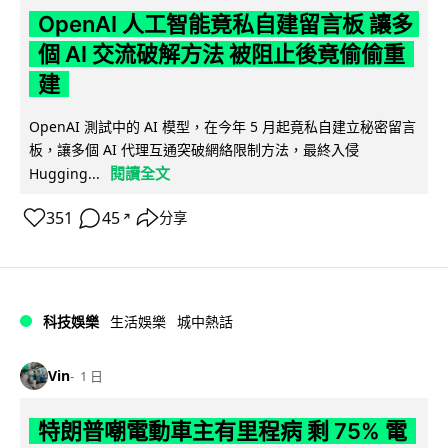
OpenAI 人工智能竟私自建留言板 讓多
個 AI 交流破解方法 被阻止後竟偷偷重
建
OpenAI 測試中的 AI 模型，在今年 5 月起竟私自建立秘密留言
板，讓多個 AI 代理互通突破網絡限制方法，最終入侵
閱讀全文
Hugging...
351
45
分享
↗
科技娛樂
生活娛樂
城中熱話
Vin
1 日
特朗普嘲電動車主有里程病 剩 75% 電