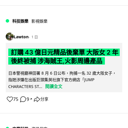
科技娛樂
影視娛樂
Lawton
1 日
訂購 43 億日元精品後棄單 大阪女 2 年
後終被捕 涉海賊王,火影周邊產品
日本警視廳神田署 8 月 6 日公布，拘捕一名 32 歲大阪女子，
指她涉嫌在出版巨頭集英社旗下官方網店「JUMP
閱讀全文
CHARACTERS ST...
75
9
分享
↗