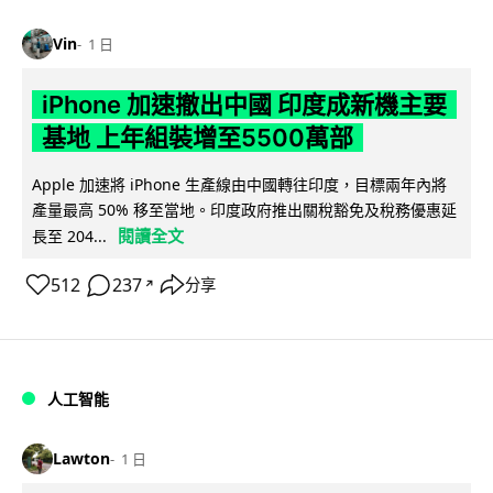
Vin
1 日
iPhone 加速撤出中國 印度成新機主要
基地 上年組裝增至5500萬部
Apple 加速將 iPhone 生產線由中國轉往印度，目標兩年內將
產量最高 50% 移至當地。印度政府推出關稅豁免及稅務優惠延
閱讀全文
長至 204...
512
237
分享
↗
人工智能
Lawton
1 日