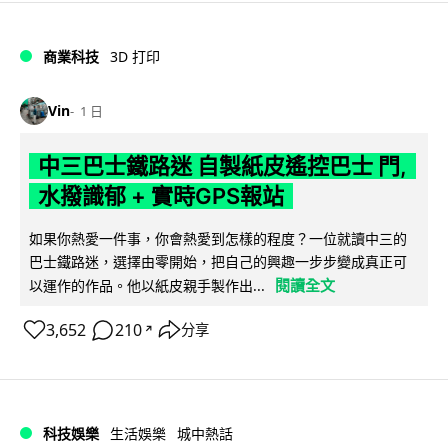
商業科技
3D 打印
Vin
1 日
中三巴士鐵路迷 自製紙皮遙控巴士 門,
水撥識郁 + 實時GPS報站
如果你熱愛一件事，你會熱愛到怎樣的程度？一位就讀中三的
巴士鐵路迷，選擇由零開始，把自己的興趣一步步變成真正可
閱讀全文
以運作的作品。他以紙皮親手製作出...
3,652
210
分享
↗
科技娛樂
生活娛樂
城中熱話