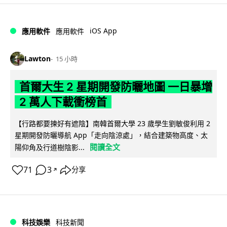
iOS App
應用軟件
應用軟件
Lawton
15 小時
首爾大生 2 星期開發防曬地圖 一日暴增
2 萬人下載衝榜首
【行路都要揀好有遮陰】南韓首爾大學 23 歲學生劉敏俊利用 2
星期開發防曬導航 App「走向陰涼處」，結合建築物高度、太
閱讀全文
陽仰角及行道樹陰影...
71
3
分享
↗
科技娛樂
科技新聞