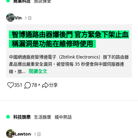
商業科技
資訊保安
Vin
1 日
智博通路由器爆後門 官方緊急下架止血
稱漏洞是功能在維修時使用
中國網通廠商智博通電子（Zbtlink Electronics）旗下的路由器
產品爆出嚴重安全漏洞，被發現每 35 秒便會與中國伺服器連
閱讀全文
線，旗...
351
78
分享
↗
科技娛樂
生活娛樂
城中熱話
Lawton
1 日