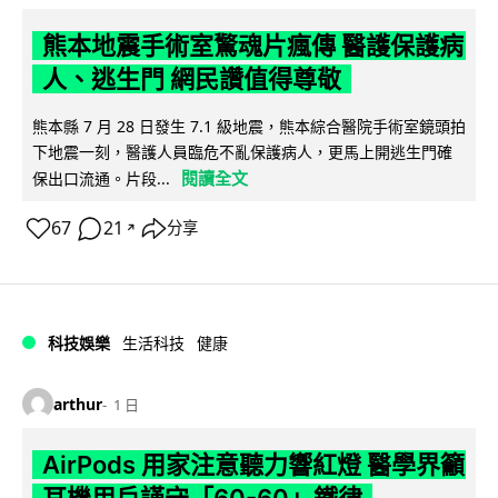
熊本地震手術室驚魂片瘋傳 醫護保護病
人、逃生門 網民讚值得尊敬
熊本縣 7 月 28 日發生 7.1 級地震，熊本綜合醫院手術室鏡頭拍
下地震一刻，醫護人員臨危不亂保護病人，更馬上開逃生門確
閱讀全文
保出口流通。片段...
67
21
分享
↗
科技娛樂
生活科技
健康
arthur
1 日
AirPods 用家注意聽力響紅燈 醫學界籲