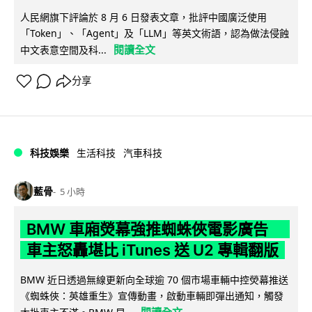
人民網旗下評論於 8 月 6 日發表文章，批評中國廣泛使用
「Token」、「Agent」及「LLM」等英文術語，認為做法侵蝕
閱讀全文
中文表意空間及科...
分享
科技娛樂
生活科技
汽車科技
藍骨
5 小時
BMW 車廂熒幕強推蜘蛛俠電影廣告
車主怒轟堪比 iTunes 送 U2 專輯翻版
BMW 近日透過無線更新向全球逾 70 個市場車輛中控熒幕推送
《蜘蛛俠：英雄重生》宣傳動畫，啟動車輛即彈出通知，觸發