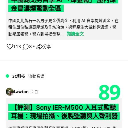
金冒濃煙驚動全區
中國湖北黃石一名男子見金價高企，利用 AI 自學提煉黃金，在
租住單位私設高壓爐及作坊冶煉，過程產生大量刺鼻濃煙，驚
閱讀全文
動鄰居報警。警方到場揭發整...
113
8
分享
↗
3C科技
流動音樂
89
Lawton
2 日
【評測】Sony IER-M500 入耳式監聽
耳機：現場拍攝、後製監聽與人聲利器