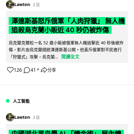
Lawton
2 日
澤連斯基怒斥俄軍「人肉狩獵」 無人機
追殺烏克蘭小販近 40 秒仍被炸傷
烏克蘭克爾松一名 52 歲小販被俄軍無人機追擊近 40 秒後被炸
傷，影片由烏克蘭總統澤連斯基公開。他直斥俄軍對平民進行
閱讀全文
「狩獵式」攻擊，烏克蘭...
126
41
分享
↗
人工智能
Lawton
2 日
中國湖北男自學 AI 「煉金術」 屋內煉