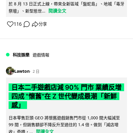
於 8 月 13 日正式上線，帶來全新區域「盤蛇島」、地城「毒牙
閱讀全文
祭壇」、新型態世...
116
分享
科技娛樂
遊戲情報
Lawton
2 日
日本二手遊戲店減 90% 門市 業績反增
四成 "懷舊"在 Z 世代變成最潮「新鮮
感」
日本零售巨頭 GEO 將懷舊遊戲銷售門市從 1,000 間大幅減至
99 間，但銷售額卻不降反升至過往的 1.4 倍。做到「減店增
閱讀全文
收」奇蹟，...