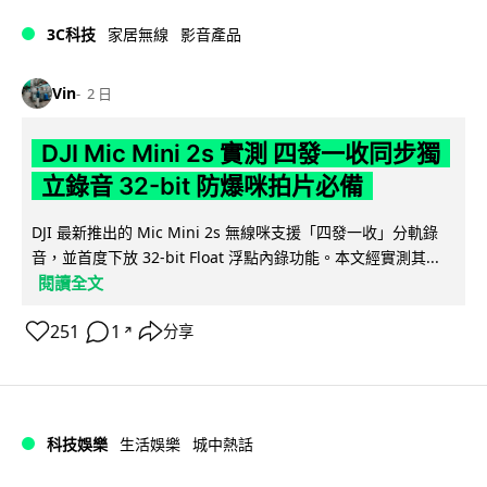
3C科技
家居無線
影音產品
Vin
2 日
DJI Mic Mini 2s 實測 四發一收同步獨
立錄音 32-bit 防爆咪拍片必備
DJI 最新推出的 Mic Mini 2s 無線咪支援「四發一收」分軌錄
音，並首度下放 32-bit Float 浮點內錄功能。本文經實測其...
閱讀全文
251
1
分享
↗
科技娛樂
生活娛樂
城中熱話