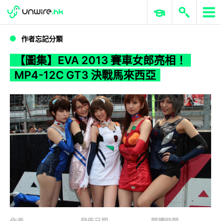
WWDC 2026
GenAI 與雲端科技專區
ERP 與商業 AI
【圖集】EVA 2013 賽車女郎亮相！MP4-12C GT3 決戰馬來西亞
作者忘記分類
【圖集】EVA 2013 賽車女郎亮相！
MP4-12C GT3 決戰馬來西亞
作者
發佈日期
閱讀時間