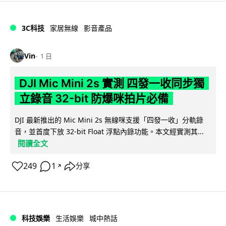
3C科技
家居無線
影音產品
Vin
1 日
DJI Mic Mini 2s 實測 四發一收同步獨
立錄音 32-bit 防爆咪拍片必備
DJI 最新推出的 Mic Mini 2s 無線咪支援「四發一收」分軌錄
音，並首度下放 32-bit Float 浮點內錄功能。本文經實測其...
閱讀全文
249
1
分享
↗
科技娛樂
生活娛樂
城中熱話