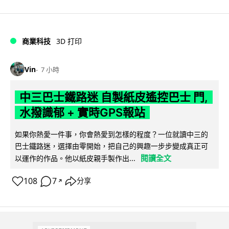
商業科技
3D 打印
Vin
7 小時
中三巴士鐵路迷 自製紙皮遙控巴士 門,
水撥識郁 + 實時GPS報站
如果你熱愛一件事，你會熱愛到怎樣的程度？一位就讀中三的
巴士鐵路迷，選擇由零開始，把自己的興趣一步步變成真正可
閱讀全文
以運作的作品。他以紙皮親手製作出...
108
7
分享
↗