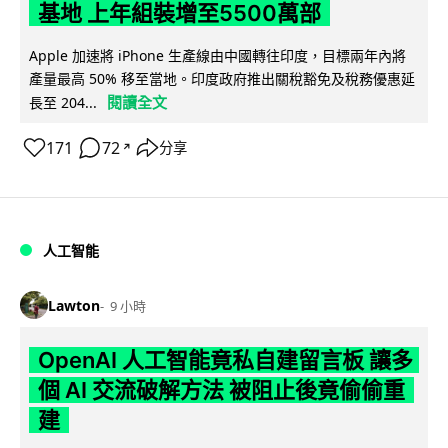
基地 上年組裝增至5500萬部
Apple 加速將 iPhone 生產線由中國轉往印度，目標兩年內將
產量最高 50% 移至當地。印度政府推出關稅豁免及稅務優惠延
閱讀全文
長至 204...
171
72
分享
↗
人工智能
Lawton
9 小時
OpenAI 人工智能竟私自建留言板 讓多
個 AI 交流破解方法 被阻止後竟偷偷重
建