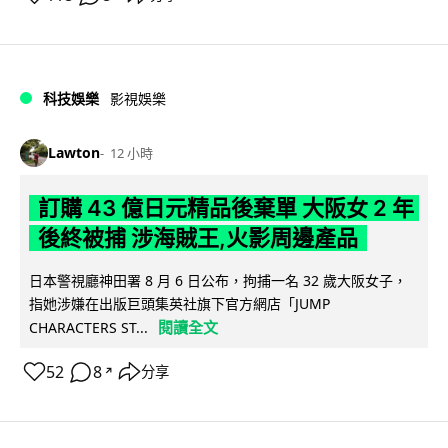
科技娛樂
影視娛樂
Lawton
12 小時
訂購 43 億日元精品後棄單 大阪女 2 年
後終被捕 涉海賊王,火影周邊產品
日本警視廳神田署 8 月 6 日公布，拘捕一名 32 歲大阪女子，
指她涉嫌在出版巨頭集英社旗下官方網店「JUMP
閱讀全文
CHARACTERS ST...
52
8
分享
↗