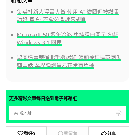
相關文章:
集英社新人漫畫大賞 使用 AI 繪圖但被讚畫
功好 官方: 不會公開評審規則
Microsoft 50 週年冷衫 集結經典圖示 勾起
Windows 3.1 回憶
鴻圖道賣華強北手機爆紅 源頭被指是英國失
竊電話 業界強調貿易正當有單據
📮
更多精彩文章每日送到電子郵箱
讚好
0
看留言
分享