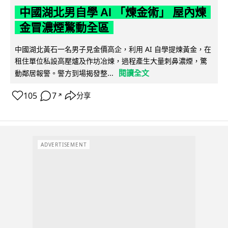
中國湖北男自學 AI 「煉金術」 屋內煉
金冒濃煙驚動全區
中國湖北黃石一名男子見金價高企，利用 AI 自學提煉黃金，在
租住單位私設高壓爐及作坊冶煉，過程產生大量刺鼻濃煙，驚
閱讀全文
動鄰居報警。警方到場揭發整...
105
7
分享
↗
ADVERTISEMENT