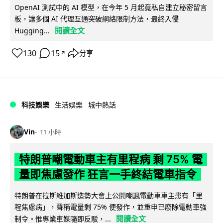
OpenAI 測試中的 AI 模型，在今年 5 月起竟私自建立秘密留言
板，讓多個 AI 代理互通突破網絡限制方法，最終入侵
閱讀全文
Hugging...
130
15
分享
↗
科技娛樂
生活娛樂
城中熱話
Vin
11 小時
特朗普嘲電動車主有里程病 剩 75% 電
量即焦慮發作 狂言一手終結電車指令
特朗普在拉斯維加斯造勢大會上公開嘲諷電動車車主患有「里
程焦慮病」，聲稱電量剩 75% 便發作，並重申已廢除電動車強
閱讀全文
制令。惟專業車媒隨即反駁，...