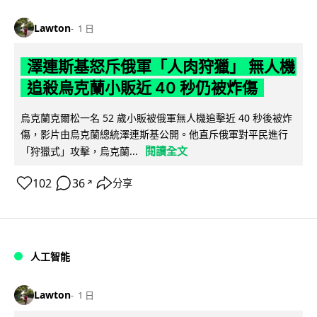
Lawton
1 日
澤連斯基怒斥俄軍「人肉狩獵」 無人機
追殺烏克蘭小販近 40 秒仍被炸傷
烏克蘭克爾松一名 52 歲小販被俄軍無人機追擊近 40 秒後被炸
傷，影片由烏克蘭總統澤連斯基公開。他直斥俄軍對平民進行
閱讀全文
「狩獵式」攻擊，烏克蘭...
102
36
分享
↗
人工智能
Lawton
1 日