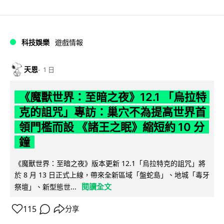
科技娛樂
遊戲情報
天恩
1 日
《魔獸世界：至暗之夜》12.1 「烏拉特
克的詛咒」專訪：巢穴不為提高世界首
領門檻而設 《諸王之眠》縮短約 10 分
鐘
《魔獸世界：至暗之夜》版本更新 12.1「烏拉特克的詛咒」將
於 8 月 13 日正式上線，帶來全新區域「盤蛇島」、地城「毒牙
閱讀全文
祭壇」、新型態世...
115
分享