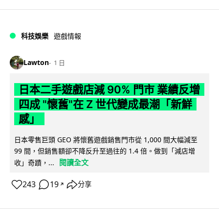
科技娛樂
遊戲情報
Lawton
1 日
日本二手遊戲店減 90% 門市 業績反增
四成 "懷舊"在 Z 世代變成最潮「新鮮
感」
日本零售巨頭 GEO 將懷舊遊戲銷售門市從 1,000 間大幅減至
99 間，但銷售額卻不降反升至過往的 1.4 倍。做到「減店增
閱讀全文
收」奇蹟，...
243
19
分享
↗