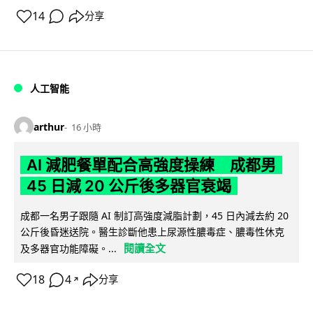
14
分享
人工智能
arthur
16 小時
AI 減肥餐單配合高強度操練 成都男
45 日減 20 公斤後多器官衰竭
成都一名男子跟隨 AI 制訂高強度減脂計劃，45 日內減去約 20
公斤後昏迷送院。醫生診斷他患上尿源性膿毒症、膿毒性休克
閱讀全文
及多器官功能障礙。...
18
4
分享
↗