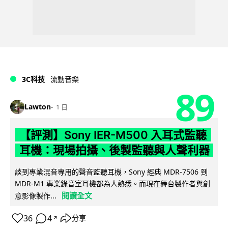
3C科技
流動音樂
89
Lawton
1 日
【評測】Sony IER-M500 入耳式監聽
耳機：現場拍攝、後製監聽與人聲利器
談到專業混音專用的聲音監聽耳機，Sony 經典 MDR-7506 到
MDR-M1 專業錄音室耳機都為人熟悉。而現在舞台製作者與創
閱讀全文
意影像製作...
36
4
分享
↗