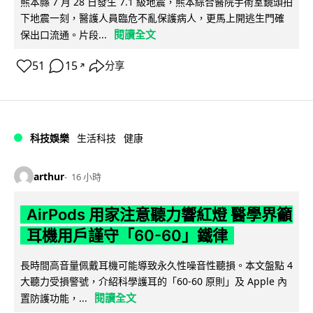
熊本縣 7 月 28 日發生 7.1 級地震，熊本綜合醫院手術室鏡頭拍
下地震一刻，醫護人員臨危不亂保護病人，更馬上開逃生門確
閱讀全文
保出口流通。片段...
51
15
分享
↗
科技娛樂
生活科技
健康
arthur
16 小時
AirPods 用家注意聽力響紅燈 醫學界籲
耳機用戶謹守「60-60」鐵律
長時間高音量佩戴耳機可能導致永久性噪音性聽損。本文盤點 4
大聽力受損警號，介紹科學護耳的「60-60 原則」及 Apple 內
閱讀全文
置防護功能，...