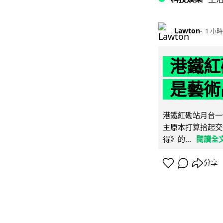
Lawton
1 小時
港鐵紅
是藝術
港鐵紅磡站月台一
主原本打算拾起交
得》的...
閱讀全
分享