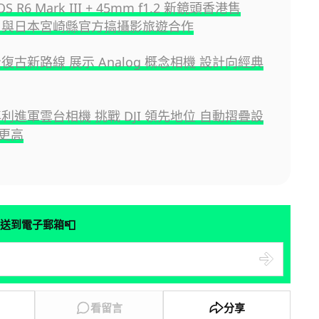
OS R6 Mark III + 45mm f1.2 新鏡頭香港售
 與日本宮崎縣官方搞攝影旅遊合作
 走復古新路線 展示 Analog 概念相機 設計向經典
 專利進軍雲台相機 挑戰 DJI 領先地位 自動摺疊設
更高
📮
送到電子郵箱
看留言
分享