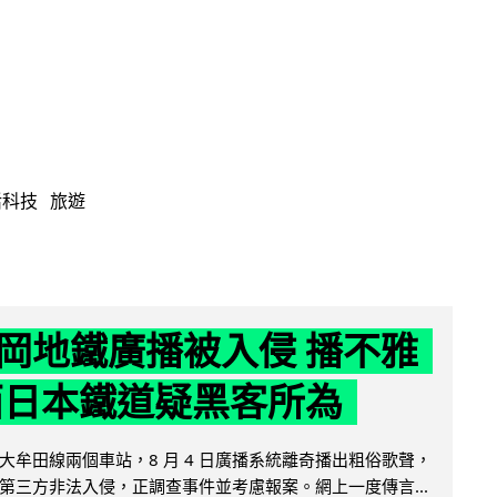
活科技
旅遊
岡地鐵廣播被入侵 播不雅
西日本鐵道疑黑客所為
大牟田線兩個車站，8 月 4 日廣播系統離奇播出粗俗歌聲，
第三方非法入侵，正調查事件並考慮報案。網上一度傳言...