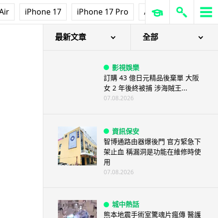
Air
iPhone 17
iPhone 17 Pro
AirPods Pro 3
Ap
最新文章
全部
影視娛樂
訂購 43 億日元精品後棄單 大阪
女 2 年後終被捕 涉海賊王...
07.08.2026
資訊保安
智博通路由器爆後門 官方緊急下
架止血 稱漏洞是功能在維修時使
用
07.08.2026
城中熱話
熊本地震手術室驚魂片瘋傳 醫護