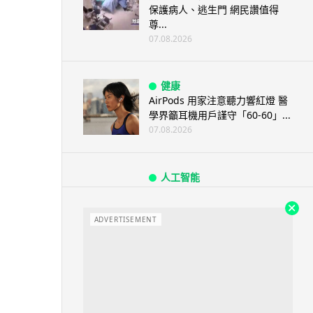
保護病人、逃生門 網民讚值得
尊...
07.08.2026
健康
AirPods 用家注意聽力響紅燈 醫
學界籲耳機用戶謹守「60-60」...
07.08.2026
人工智能
AI 減肥餐單配合高強度操練 成
都男 45 日減 20 公斤後多器官
衰...
ADVERTISEMENT
07.08.2026
影音產品
DJI Mic Mini 2s 實測 四發一收
同步獨立錄音 32-bi...