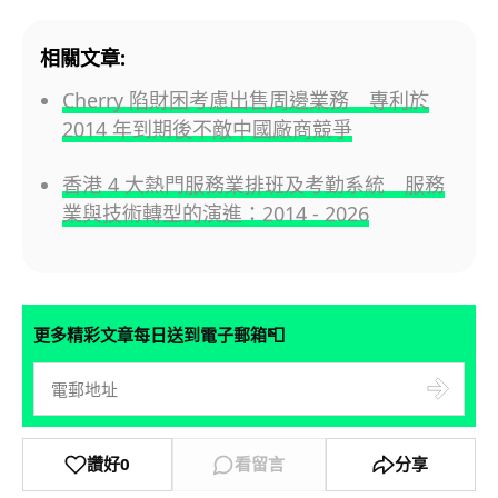
相關文章:
Cherry 陷財困考慮出售周邊業務 專利於
2014 年到期後不敵中國廠商競爭
香港 4 大熱門服務業排班及考勤系統 服務
業與技術轉型的演進：2014 - 2026
📮
更多精彩文章每日送到電子郵箱
讚好
0
看留言
分享