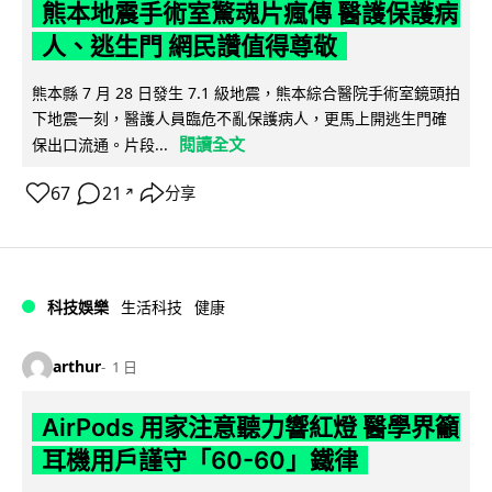
熊本地震手術室驚魂片瘋傳 醫護保護病
人、逃生門 網民讚值得尊敬
熊本縣 7 月 28 日發生 7.1 級地震，熊本綜合醫院手術室鏡頭拍
下地震一刻，醫護人員臨危不亂保護病人，更馬上開逃生門確
閱讀全文
保出口流通。片段...
67
21
分享
↗
科技娛樂
生活科技
健康
arthur
1 日
AirPods 用家注意聽力響紅燈 醫學界籲
耳機用戶謹守「60-60」鐵律