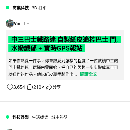
商業科技
3D 打印
Vin
1 日
中三巴士鐵路迷 自製紙皮遙控巴士 門,
水撥識郁 + 實時GPS報站
如果你熱愛一件事，你會熱愛到怎樣的程度？一位就讀中三的
巴士鐵路迷，選擇由零開始，把自己的興趣一步步變成真正可
閱讀全文
以運作的作品。他以紙皮親手製作出...
3,654
210
分享
↗
科技娛樂
生活娛樂
城中熱話