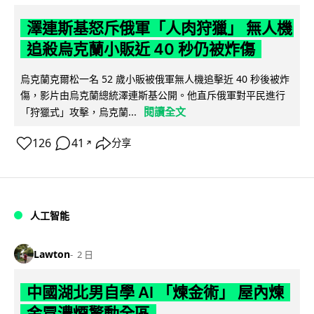
澤連斯基怒斥俄軍「人肉狩獵」 無人機
追殺烏克蘭小販近 40 秒仍被炸傷
烏克蘭克爾松一名 52 歲小販被俄軍無人機追擊近 40 秒後被炸
傷，影片由烏克蘭總統澤連斯基公開。他直斥俄軍對平民進行
閱讀全文
「狩獵式」攻擊，烏克蘭...
126
41
分享
↗
人工智能
Lawton
2 日
中國湖北男自學 AI 「煉金術」 屋內煉
金冒濃煙驚動全區