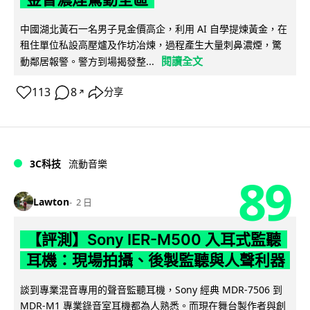
中國湖北黃石一名男子見金價高企，利用 AI 自學提煉黃金，在
租住單位私設高壓爐及作坊冶煉，過程產生大量刺鼻濃煙，驚
閱讀全文
動鄰居報警。警方到場揭發整...
113
8
分享
↗
3C科技
流動音樂
89
Lawton
2 日
【評測】Sony IER-M500 入耳式監聽
耳機：現場拍攝、後製監聽與人聲利器
談到專業混音專用的聲音監聽耳機，Sony 經典 MDR-7506 到
MDR-M1 專業錄音室耳機都為人熟悉。而現在舞台製作者與創