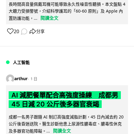
長時間高音量佩戴耳機可能導致永久性噪音性聽損。本文盤點 4
大聽力受損警號，介紹科學護耳的「60-60 原則」及 Apple 內
閱讀全文
置防護功能，...
20
分享
人工智能
arthur
1 日
AI 減肥餐單配合高強度操練 成都男
45 日減 20 公斤後多器官衰竭
成都一名男子跟隨 AI 制訂高強度減脂計劃，45 日內減去約 20
公斤後昏迷送院。醫生診斷他患上尿源性膿毒症、膿毒性休克
閱讀全文
及多器官功能障礙。...