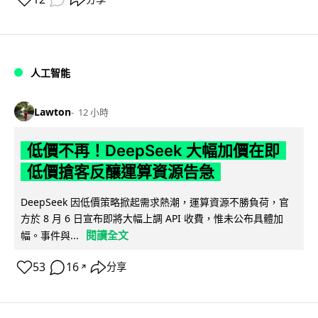
人工智能
Lawton
12 小時
低價不再！DeepSeek 大幅加價在即
低價搶客反釀運算資源告急
DeepSeek 因低價策略掀起需求熱潮，運算資源不勝負荷，官
方於 8 月 6 日宣布即將大幅上調 API 收費，惟未公布具體加
閱讀全文
幅。事件與...
53
16
分享
↗