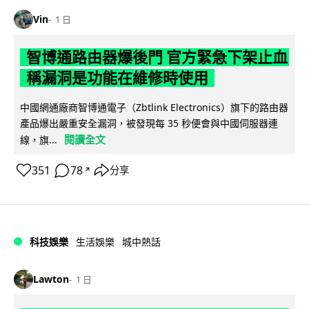
Vin
1 日
智博通路由器爆後門 官方緊急下架止血
稱漏洞是功能在維修時使用
中國網通廠商智博通電子（Zbtlink Electronics）旗下的路由器
產品爆出嚴重安全漏洞，被發現每 35 秒便會與中國伺服器連
閱讀全文
線，旗...
351
78
分享
↗
科技娛樂
生活娛樂
城中熱話
Lawton
1 日