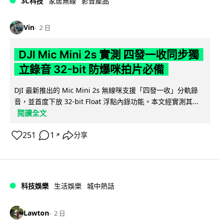
3C科技
家居無線
影音產品
Vin
2 日
DJI Mic Mini 2s 實測 四發一收同步獨
立錄音 32-bit 防爆咪拍片必備
DJI 最新推出的 Mic Mini 2s 無線咪支援「四發一收」分軌錄
音，並首度下放 32-bit Float 浮點內錄功能。本文經實測其...
閱讀全文
251
1
分享
↗
科技娛樂
生活娛樂
城中熱話
Lawton
2 日