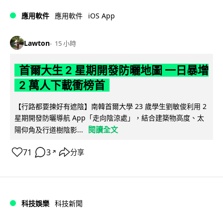
iOS App
應用軟件
應用軟件
Lawton
15 小時
首爾大生 2 星期開發防曬地圖 一日暴增
2 萬人下載衝榜首
【行路都要揀好有遮陰】南韓首爾大學 23 歲學生劉敏俊利用 2
星期開發防曬導航 App「走向陰涼處」，結合建築物高度、太
閱讀全文
陽仰角及行道樹陰影...
71
3
分享
↗
科技娛樂
科技新聞