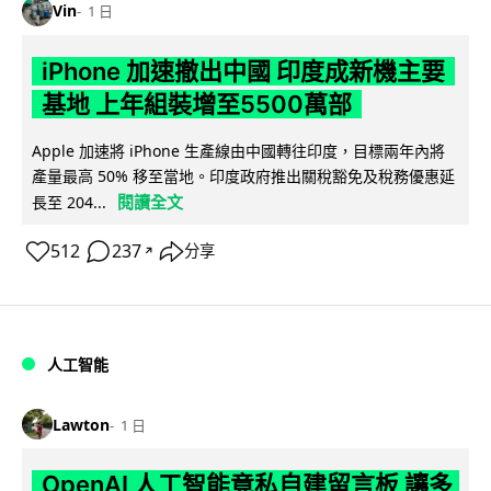
Vin
1 日
iPhone 加速撤出中國 印度成新機主要
基地 上年組裝增至5500萬部
Apple 加速將 iPhone 生產線由中國轉往印度，目標兩年內將
產量最高 50% 移至當地。印度政府推出關稅豁免及稅務優惠延
閱讀全文
長至 204...
512
237
分享
↗
人工智能
Lawton
1 日
OpenAI 人工智能竟私自建留言板 讓多