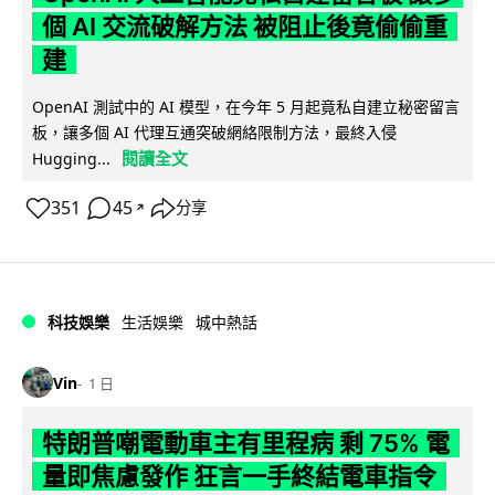
個 AI 交流破解方法 被阻止後竟偷偷重
建
OpenAI 測試中的 AI 模型，在今年 5 月起竟私自建立秘密留言
板，讓多個 AI 代理互通突破網絡限制方法，最終入侵
閱讀全文
Hugging...
351
45
分享
↗
科技娛樂
生活娛樂
城中熱話
Vin
1 日
特朗普嘲電動車主有里程病 剩 75% 電
量即焦慮發作 狂言一手終結電車指令