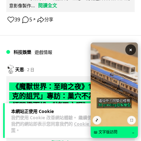
閱讀全文
意影像製作...
39
5
分享
↗
×
科技娛樂
遊戲情報
天恩
2 日
《魔獸世界：至暗之夜》12.1 「烏拉特
克的詛咒」專訪：巢穴不為提高世界首
領門檻而設 《諸王之眠》縮短約 10 分
本網站正使用 Cookie
鐘
我們使用 Cookie 改善網站體驗。 繼續使用
🎵
⛶
我們的網站即表示您同意我們的
Cookie 政
《魔獸世界：至暗之夜》版本更新 12.1「烏拉特克的詛咒」將
策
。
📖 文字版訪問
→
於 8 月 13 日正式上線，帶來全新區域「盤蛇島」、地城「毒牙