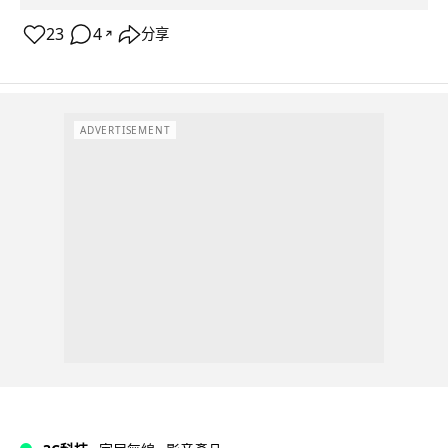
23
4
分享
↗
ADVERTISEMENT