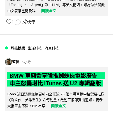
「Token」、「Agent」及「LLM」等英文術語，認為做法侵蝕
閱讀全文
中文表意空間及科...
1
分享
科技娛樂
生活科技
汽車科技
藍骨
5 小時
BMW 車廂熒幕強推蜘蛛俠電影廣告
車主怒轟堪比 iTunes 送 U2 專輯翻版
BMW 近日透過無線更新向全球逾 70 個市場車輛中控熒幕推送
《蜘蛛俠：英雄重生》宣傳動畫，啟動車輛即彈出通知，觸發
閱讀全文
大批車主不滿。BMW 早...