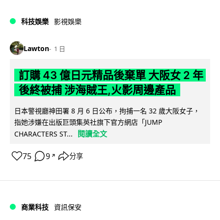
科技娛樂
影視娛樂
Lawton
1 日
訂購 43 億日元精品後棄單 大阪女 2 年
後終被捕 涉海賊王,火影周邊產品
日本警視廳神田署 8 月 6 日公布，拘捕一名 32 歲大阪女子，
指她涉嫌在出版巨頭集英社旗下官方網店「JUMP
閱讀全文
CHARACTERS ST...
75
9
分享
↗
商業科技
資訊保安