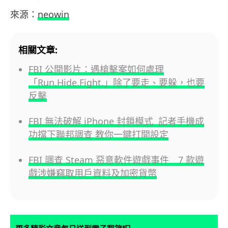
來源：
neowin
相關文章:
FBI 公開影片：遇槍擊案如何處理
「Run.Hide.Fight.」除了要走、要躲，也要
反擊
FBI 無法破解 iPhone 封鎖模式 記者手機成
功擋下聯邦調查 教你一鍵打開設定
FBI 調查 Steam 惡意軟件遊戲事件 7 款遊
戲涉嫌竊取用戶資料及加密貨幣