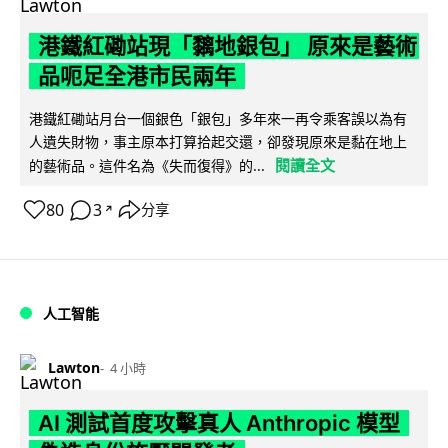
港鐵紅磡站現「黐地銀包」 原來是藝術
品呃足全港市民兩年
港鐵紅磡站月台一個銀色「銀包」多年來一再令乘客誤以為有
人遺失財物，事主原本打算拾起交還，卻發現原來是黏在地上
閱讀全文
的藝術品。這件名為《失而復得》的...
80
3
分享
↗
人工智能
Lawton
4 小時
AI 測試首度攻擊真人 Anthropic 模型