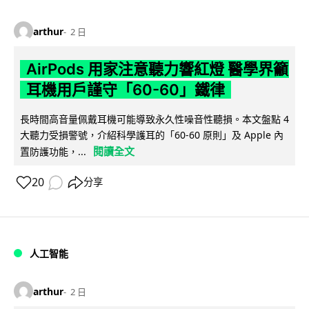
arthur
2 日
AirPods 用家注意聽力響紅燈 醫學界籲
耳機用戶謹守「60-60」鐵律
長時間高音量佩戴耳機可能導致永久性噪音性聽損。本文盤點 4
大聽力受損警號，介紹科學護耳的「60-60 原則」及 Apple 內
閱讀全文
置防護功能，...
20
分享
人工智能
arthur
2 日