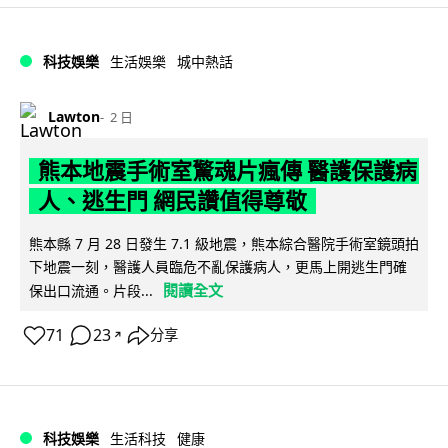
科技娛樂
生活娛樂
城中熱話
Lawton
2 日
熊本地震手術室驚魂片瘋傳 醫護保護病
人、逃生門 網民讚值得尊敬
熊本縣 7 月 28 日發生 7.1 級地震，熊本綜合醫院手術室鏡頭拍
下地震一刻，醫護人員臨危不亂保護病人，更馬上開逃生門確
閱讀全文
保出口流通。片段...
71
23
分享
↗
科技娛樂
生活科技
健康