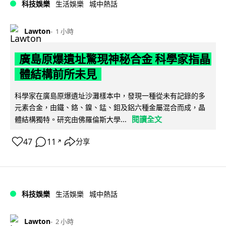
科技娛樂
生活娛樂
城中熱話
Lawton
1 小時
廣島原爆遺址驚現神秘合金 科學家指晶
體結構前所未見
科學家在廣島原爆遺址沙灘樣本中，發現一種從未有記錄的多
元素合金，由鐵、鉻、鎳、錳、鉬及鋁六種金屬混合而成，晶
閱讀全文
體結構獨特。研究由佛羅倫斯大學...
47
11
分享
↗
科技娛樂
生活娛樂
城中熱話
Lawton
2 小時