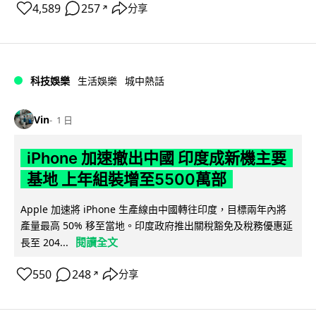
4,589
257
分享
↗
科技娛樂
生活娛樂
城中熱話
Vin
1 日
iPhone 加速撤出中國 印度成新機主要
基地 上年組裝增至5500萬部
Apple 加速將 iPhone 生產線由中國轉往印度，目標兩年內將
產量最高 50% 移至當地。印度政府推出關稅豁免及稅務優惠延
閱讀全文
長至 204...
550
248
分享
↗