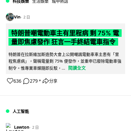
科技娛樂
生活娛樂
城中熱話
Vin
2 日
特朗普嘲電動車主有里程病 剩 75% 電
量即焦慮發作 狂言一手終結電車指令
特朗普在拉斯維加斯造勢大會上公開嘲諷電動車車主患有「里
程焦慮病」，聲稱電量剩 75% 便發作，並重申已廢除電動車強
閱讀全文
制令。惟專業車媒隨即反駁，...
636
279
分享
↗
人工智能
Lawton
2 日