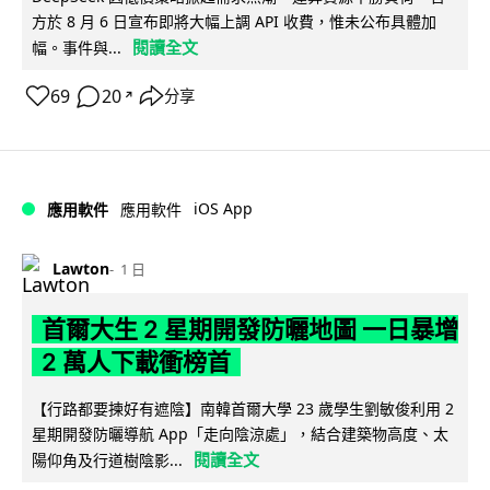
方於 8 月 6 日宣布即將大幅上調 API 收費，惟未公布具體加
閱讀全文
幅。事件與...
69
20
分享
↗
iOS App
應用軟件
應用軟件
Lawton
1 日
首爾大生 2 星期開發防曬地圖 一日暴增
2 萬人下載衝榜首
【行路都要揀好有遮陰】南韓首爾大學 23 歲學生劉敏俊利用 2
星期開發防曬導航 App「走向陰涼處」，結合建築物高度、太
閱讀全文
陽仰角及行道樹陰影...