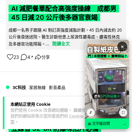
AI 減肥餐單配合高強度操練 成都男
45 日減 20 公斤後多器官衰竭
成都一名男子跟隨 AI 制訂高強度減脂計劃，45 日內減去約 20
公斤後昏迷送院。醫生診斷他患上尿源性膿毒症、膿毒性休克
閱讀全文
及多器官功能障礙。...
×
23
4
分享
↗
3C科技
家居無線
影音產品
Vin
2 日
本網站正使用 Cookie
我們使用 Cookie 改善網站體驗。 繼續使用
🎵
⛶
我們的網站即表示您同意我們的
Cookie 政
DJI Mic Mini 2s 實測 四發一收同步獨
策
。
📖 文字版訪問
→
立錄音 32-bit 防爆咪拍片必備