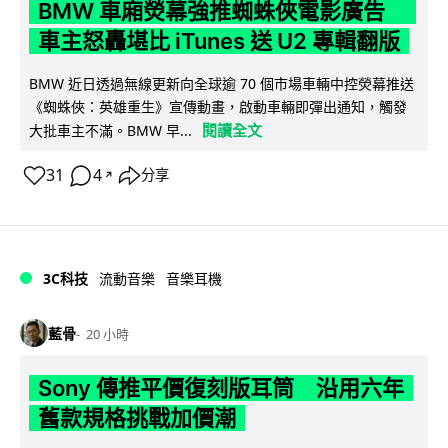
BMW 車廂熒幕強推蜘蛛俠電影廣告
車主怒轟堪比 iTunes 送 U2 專輯翻版
BMW 近日透過無線更新向全球逾 70 個市場車輛中控熒幕推送
《蜘蛛俠：英雄重生》宣傳動畫，啟動車輛即彈出通知，觸發
閱讀全文
大批車主不滿。BMW 早...
31
4
分享
↗
3C科技
流動音樂
音樂耳機
藍骨
20 小時
Sony 傳推平價復刻版耳筒 沿用六年
舊款規格挑戰加價潮