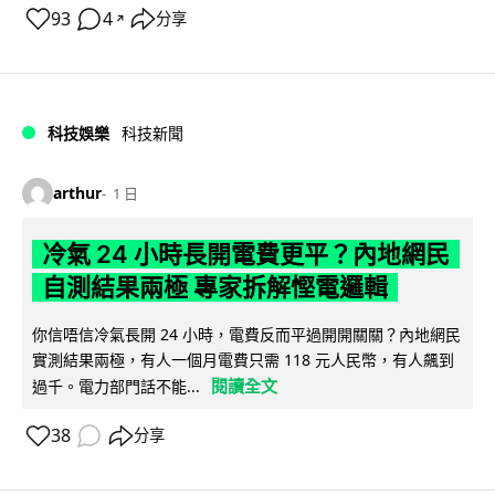
93
4
分享
↗
科技娛樂
科技新聞
arthur
1 日
冷氣 24 小時長開電費更平？內地網民
自測結果兩極 專家拆解慳電邏輯
你信唔信冷氣長開 24 小時，電費反而平過開開關關？內地網民
實測結果兩極，有人一個月電費只需 118 元人民幣，有人飆到
閱讀全文
過千。電力部門話不能...
38
分享