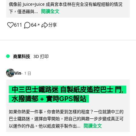
偶像前 Juice=Juice 成員宮本佳林在完全沒有編程經驗的情況
閱讀全文
下，僅憑藉與...
611
64
分享
↗
商業科技
3D 打印
Vin
1 日
中三巴士鐵路迷 自製紙皮遙控巴士 門,
水撥識郁 + 實時GPS報站
如果你熱愛一件事，你會熱愛到怎樣的程度？一位就讀中三的
巴士鐵路迷，選擇由零開始，把自己的興趣一步步變成真正可
閱讀全文
以運作的作品。他以紙皮親手製作出...