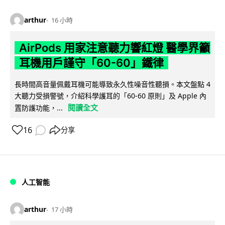
arthur
16 小時
AirPods 用家注意聽力響紅燈 醫學界籲
耳機用戶謹守「60-60」鐵律
長時間高音量佩戴耳機可能導致永久性噪音性聽損。本文盤點 4
大聽力受損警號，介紹科學護耳的「60-60 原則」及 Apple 內
閱讀全文
置防護功能，...
16
分享
人工智能
arthur
17 小時