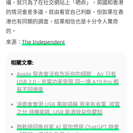
攝，就只為了在社交網站上「晒命」，英國和香港
的情況會差多遠，就由看官自己判斷，但如果在香
港也有同類的調查，結果相信也是十分令人驚奇
的。
來源：
The Independent
相關文章:
Apple 發表會沒有告訴你的細節 Air 只有
USB 2.0、充電功率受限 同一塊 A19 Pro 都
有不同速度
消委會實測 USB 萬能插蘇 原來有省電, 㗰電
之分 待機能耗, USB 能源效益你要知
微軟絕招推自家 AI 當你想用 ChatGPT 時會