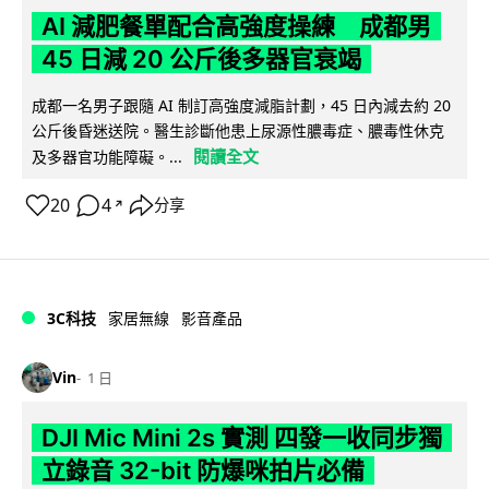
AI 減肥餐單配合高強度操練 成都男
45 日減 20 公斤後多器官衰竭
成都一名男子跟隨 AI 制訂高強度減脂計劃，45 日內減去約 20
公斤後昏迷送院。醫生診斷他患上尿源性膿毒症、膿毒性休克
閱讀全文
及多器官功能障礙。...
20
4
分享
↗
3C科技
家居無線
影音產品
Vin
1 日
DJI Mic Mini 2s 實測 四發一收同步獨
立錄音 32-bit 防爆咪拍片必備