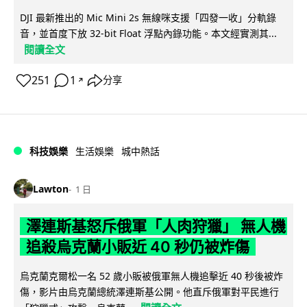
DJI 最新推出的 Mic Mini 2s 無線咪支援「四發一收」分軌錄
音，並首度下放 32-bit Float 浮點內錄功能。本文經實測其...
閱讀全文
251
1
分享
↗
科技娛樂
生活娛樂
城中熱話
Lawton
1 日
澤連斯基怒斥俄軍「人肉狩獵」 無人機
追殺烏克蘭小販近 40 秒仍被炸傷
烏克蘭克爾松一名 52 歲小販被俄軍無人機追擊近 40 秒後被炸
傷，影片由烏克蘭總統澤連斯基公開。他直斥俄軍對平民進行