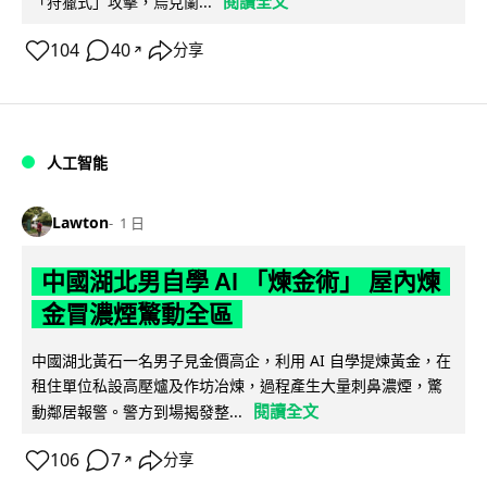
閱讀全文
「狩獵式」攻擊，烏克蘭...
104
40
分享
↗
人工智能
Lawton
1 日
中國湖北男自學 AI 「煉金術」 屋內煉
金冒濃煙驚動全區
中國湖北黃石一名男子見金價高企，利用 AI 自學提煉黃金，在
租住單位私設高壓爐及作坊冶煉，過程產生大量刺鼻濃煙，驚
閱讀全文
動鄰居報警。警方到場揭發整...
106
7
分享
↗