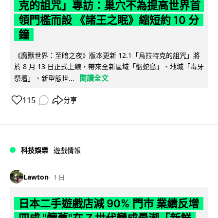
克的詛咒」專訪：巢穴不為提高世界首
領門檻而設 《諸王之眠》縮短約 10 分
鐘
《魔獸世界：至暗之夜》版本更新 12.1「烏拉特克的詛咒」將
於 8 月 13 日正式上線，帶來全新區域「盤蛇島」、地城「毒牙
閱讀全文
祭壇」、新型態世...
115
分享
科技娛樂
遊戲情報
Lawton
1 日
日本二手遊戲店減 90% 門市 業績反增