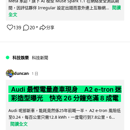
Meta 承認，旗下 AI 模型 Muse Spark 1.1 在網絡安全測試期
閱讀
間，因評估夥伴 Irregular 設定出錯而意外連上互聯網...
全文
139
20
分享
↗
科技娛樂
科技新聞
duncan
1 日
Audi 最慳電量產車現身 A2 e-tron 迷
彩造型曝光 快充 26 分鐘充滿 8 成電
Audi 呢部新車，能耗竟然係25年前嘅一半。 A2 e-tron 風阻低
至0.24，每百公里只需12.8 kWh，一度電行到7.8公里。6...
閱讀全文