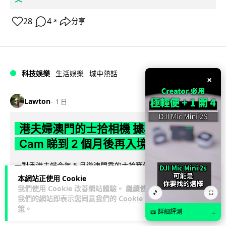
28
4
分享
↗
科技娛樂
生活娛樂
城中熱話
×
Lawton
1 日
港夫婦澳門的士拾相機 據為己有被的士
Cam 睇到 2 個月後再入境被捕
一對香港夫婦今年 5 月遊澳門乘的士拾獲他人遺留相機及電
池，拾遺不報並帶返香港自用。兩人本月 2 日經港珠澳大橋再
本網站正使用 Cookie
我們使用 Cookie 改善網站體驗。 繼續使用
閱讀全文
次入境澳門時，被治安警察局...
🎵
⛶
我們的網站即表示您同意我們的
Cookie 政
策
。
539
75
分享
↗
📖 詳細評測
→