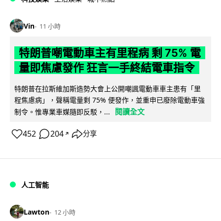
Vin
11 小時
特朗普嘲電動車主有里程病 剩 75% 電
量即焦慮發作 狂言一手終結電車指令
特朗普在拉斯維加斯造勢大會上公開嘲諷電動車車主患有「里
程焦慮病」，聲稱電量剩 75% 便發作，並重申已廢除電動車強
閱讀全文
制令。惟專業車媒隨即反駁，...
452
204
分享
↗
人工智能
Lawton
12 小時