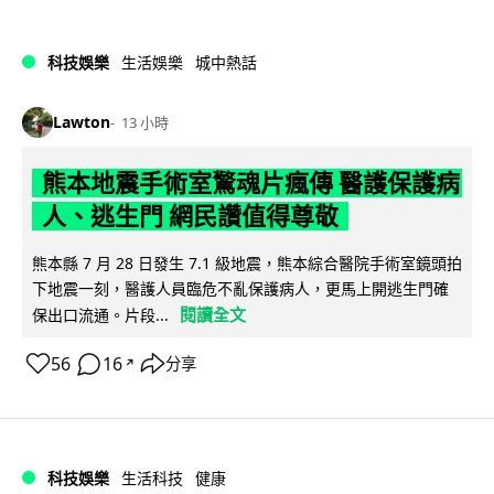
科技娛樂
生活娛樂
城中熱話
Lawton
13 小時
熊本地震手術室驚魂片瘋傳 醫護保護病
人、逃生門 網民讚值得尊敬
熊本縣 7 月 28 日發生 7.1 級地震，熊本綜合醫院手術室鏡頭拍
下地震一刻，醫護人員臨危不亂保護病人，更馬上開逃生門確
閱讀全文
保出口流通。片段...
56
16
分享
↗
科技娛樂
生活科技
健康