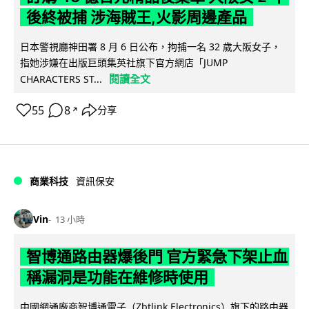
後終被捕 涉海賊王,火影周邊產品
日本警視廳神田署 8 月 6 日公布，拘捕一名 32 歲大阪女子，
指她涉嫌在出版巨頭集英社旗下官方網店「JUMP
閱讀全文
CHARACTERS ST...
55
8
分享
↗
商業科技
資訊保安
Vin
13 小時
智博通路由器爆後門 官方緊急下架止血
稱漏洞是功能在維修時使用
中國網通廠商智博通電子（Zbtlink Electronics）旗下的路由器