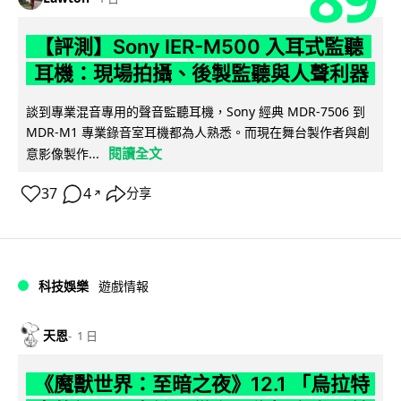
【評測】Sony IER-M500 入耳式監聽
耳機：現場拍攝、後製監聽與人聲利器
談到專業混音專用的聲音監聽耳機，Sony 經典 MDR-7506 到
MDR-M1 專業錄音室耳機都為人熟悉。而現在舞台製作者與創
閱讀全文
意影像製作...
37
4
分享
↗
科技娛樂
遊戲情報
天恩
1 日
《魔獸世界：至暗之夜》12.1 「烏拉特