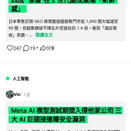
四成 "懷舊"在 Z 世代變成最潮「新鮮
感」
日本零售巨頭 GEO 將懷舊遊戲銷售門市從 1,000 間大幅減至
99 間，但銷售額卻不降反升至過往的 1.4 倍。做到「減店增
閱讀全文
收」奇蹟，...
247
19
分享
↗
人工智能
Vin
1 日
Meta AI 模型測試期間入侵他家公司 三
大 AI 巨頭接連曝安全漏洞