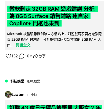
微軟刪走 32GB RAM 遊戲建議 分析:
為 8GB Surface 銷售鋪路 連自家
Copilot+ 門檻也未到
Microsoft 被發現靜靜刪除官方網站上，對遊戲玩家要為電腦配
置 32GB RAM 的建議。分析指微軟同時新推出的 8GB RAM 入
閱讀全文
門...
132
10
分享
↗
科技娛樂
影視娛樂
Lawton
12 小時
訂購 43 億日元精品後棄單 大阪女 2 年