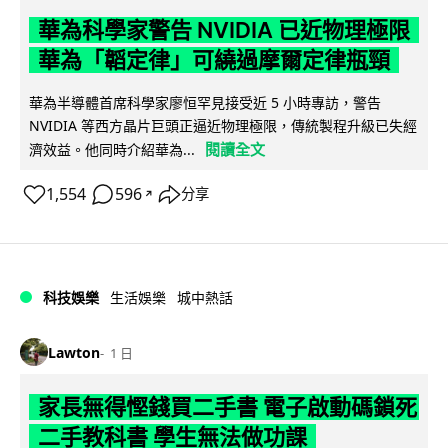
華為科學家警告 NVIDIA 已近物理極限
華為「韜定律」可繞過摩爾定律瓶頸
華為半導體首席科學家廖恒罕見接受近 5 小時專訪，警告
NVIDIA 等西方晶片巨頭正逼近物理極限，傳統製程升級已失經
閱讀全文
濟效益。他同時介紹華為...
1,554
596
分享
↗
科技娛樂
生活娛樂
城中熱話
Lawton
1 日
家長無得慳錢買二手書 電子啟動碼鎖死
二手教科書 學生無法做功課