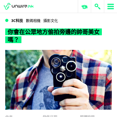
WWDC 2026
GenAI 與雲端科技專區
ERP 與商業 AI
你會在公眾地方偷拍旁邊的帥哥美女嗎？
3C科技
數碼相機
攝影文化
你會在公眾地方偷拍旁邊的帥哥美女
嗎？
作者
發佈日期
閱讀時間