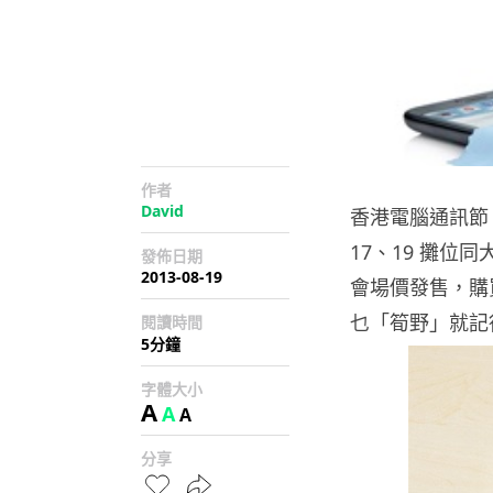
作者
David
香港電腦通訊節 20
17、19 攤
發佈日期
2013-08-19
會場價發售，購
乜「筍野」就記
閱讀時間
5分鐘
字體大小
A
A
A
分享