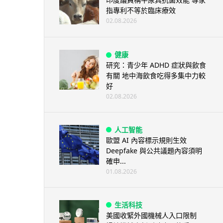
指專利不等於臨床療效
02.08.2026
健康
研究：青少年 ADHD 症狀與飲食
有關 地中海飲食吃得多集中力較
好
02.08.2026
人工智能
歐盟 AI 內容標示規則生效
Deepfake 與公共議題內容須明
確申...
01.08.2026
生活科技
美國收緊外國機械人入口限制