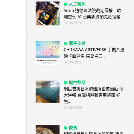
人工智能
Suno 遭德國法院裁定侵權 歐
洲首例 AI 音樂訓練須先獲授權
02.08.2026
電子支付
CHIIKAWA ARTIVERSE 手機八達
通卡面登場 掃會場二...
02.08.2026
城中熱話
網民曾笑日本避難所設備簡陋 今
大逆轉 台灣捐避難專用帳篷 送
熊...
02.08.2026
飲食
印度議員稱牛尿具抗菌效能 專家