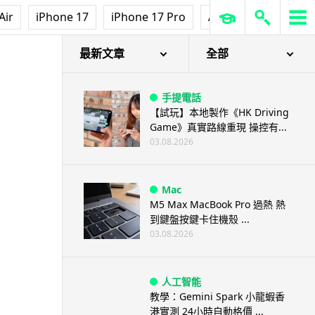
Air
iPhone 17
iPhone 17 Pro
AirPods Pro 3
Ap
最新文章
全部
手提電話
【試玩】本地製作《HK Driving
Game》真實路線重現 操控有...
03.08.2026
Mac
M5 Max MacBook Pro 過熱 熱
到鍵盤按鍵卡住機殼 ...
03.08.2026
人工智能
教學：Gemini Spark 小龍蝦香
港實測 24小時自動格價 ...