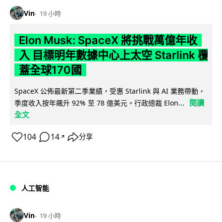
Vin
19 小時
Elon Musk: SpaceX 將挑戰萬億年收
入 目標明年數據中心上太空 Starlink 覆
蓋全球170國
SpaceX 公佈最新第二季業績，受惠 Starlink 與 AI 業務帶動，
閱讀
季度收入按年飆升 92% 至 78 億美元。行政總裁 Elon...
全文
104
14
分享
↗
人工智能
Vin
19 小時