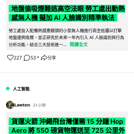
地盤偷吸煙難逃高空法眼 勞工處出動熱
感無人機 擬加 AI 人臉識別精準執法
勞工處投入配備熱感應鏡頭的小型無人機進行高空巡邏以打擊
地盤違例吸煙，並正研究於未來一年內引入 AI 人臉識別與行為
閱讀全文
分析功能，結合三大技術進一...
227
53
分享
↗
人工智能
Lawton
23 小時
貨運火箭 沖繩飛台灣僅需 15 分鐘 Hop
Aero 將 550 磅貨物運送至 725 公里外