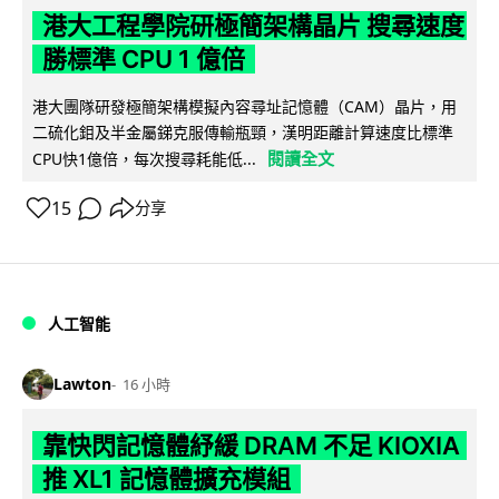
港大工程學院研極簡架構晶片 搜尋速度
勝標準 CPU 1 億倍
港大團隊研發極簡架構模擬內容尋址記憶體（CAM）晶片，用
二硫化鉬及半金屬銻克服傳輸瓶頸，漢明距離計算速度比標準
閱讀全文
CPU快1億倍，每次搜尋耗能低...
15
分享
人工智能
Lawton
16 小時
靠快閃記憶體紓緩 DRAM 不足 KIOXIA
推 XL1 記憶體擴充模組