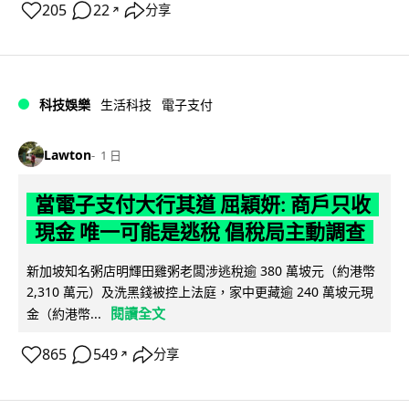
205
22
分享
↗
科技娛樂
生活科技
電子支付
Lawton
1 日
當電子支付大行其道 屈穎妍: 商戶只收
現金 唯一可能是逃稅 倡稅局主動調查
新加坡知名粥店明輝田雞粥老闆涉逃稅逾 380 萬坡元（約港幣
2,310 萬元）及洗黑錢被控上法庭，家中更藏逾 240 萬坡元現
閱讀全文
金（約港幣...
865
549
分享
↗