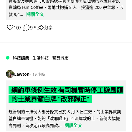
香港警方聯同澳門司警搗破以養生咖啡生意包裝的虛擬貨幣投
資騙局 Fun Coffee，兩地共拘捕 8 人，接獲逾 200 宗舉報，涉
閱讀全文
款 9,4...
107
9
分享
↗
科技娛樂
生活科技
智慧城市
Lawton
19 小時
網約車條例生效 有司機暫時停工避風頭
的士業界籲白牌 "改邪歸正"
規管網約車法例大部分條文已於 8 月 3 日生效，的士業界就期
望白牌車司機，能夠「改邪歸正」回流駕駛的士。新例大幅提
閱讀全文
高罰則，首次定罪最高罰款...