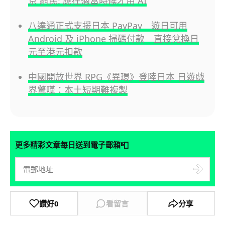
京 網民: 應在適當時候才用 AI
八達通正式支援日本 PayPay 遊日可用
Android 及 iPhone 掃碼付款 直接兌換日
元至港元扣款
中國開放世界 RPG《異環》登陸日本 日遊戲
界驚嘆：本土短期難複製
📮
更多精彩文章每日送到電子郵箱
讚好
0
看留言
分享