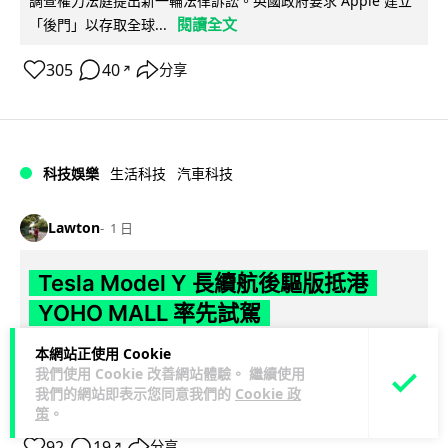
調查權力法庭提出新一輪法律訴訟。英國政府要求 Apple 建立
閱讀全文
「後門」以存取全球...
305
40
分享
↗
科技娛樂
生活科技
汽車科技
Lawton
1 日
Tesla Model Y 長續航後驅版抵港
YOHO MALL 率先試駕
本網站正使用 Cookie
Tesla 香港推出 Model Y Premium 長續航後輪驅動版，續航最
我們使用 Cookie 改善網站體驗。 繼續使用
高達 691 公里，為家族中續航最長單摩打版本。新車即日起於
我們的網站即表示您同意我們的
Cookie 政
閱讀全文
元...
策
。
92
19
分享
↗