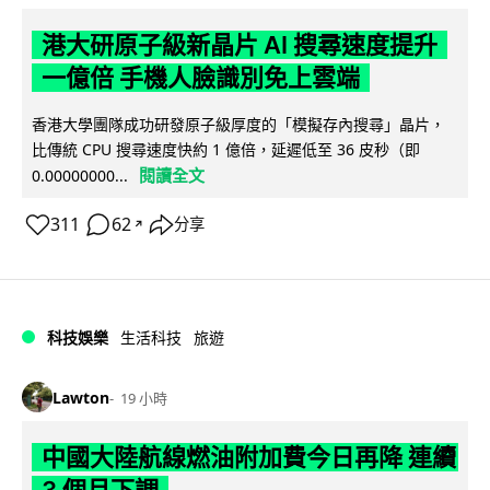
港大研原子級新晶片 AI 搜尋速度提升
一億倍 手機人臉識別免上雲端
香港大學團隊成功研發原子級厚度的「模擬存內搜尋」晶片，
比傳統 CPU 搜尋速度快約 1 億倍，延遲低至 36 皮秒（即
閱讀全文
0.00000000...
311
62
分享
↗
科技娛樂
生活科技
旅遊
Lawton
19 小時
中國大陸航線燃油附加費今日再降 連續