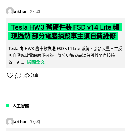
arthur
2 小時
Tesla HW3 舊硬件裝 FSD v14 Lite 頻
現過熱 部分電腦損毀車主須自費維修
Tesla 向 HW3 舊車款推送 FSD v14 Lite 系統，引發大量車主反
映自動駕駛電腦嚴重過熱，部分更觸發高溫保護甚至直接燒
閱讀全文
毀，須...
分享
人工智能
arthur
3 小時