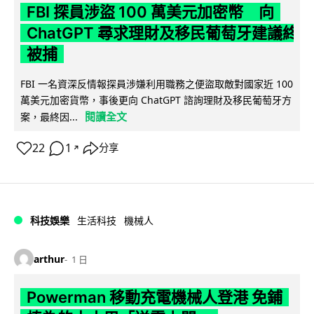
FBI 探員涉盜 100 萬美元加密幣 向
ChatGPT 尋求理財及移民葡萄牙建議終
被捕
FBI 一名資深反情報探員涉嫌利用職務之便盜取敵對國家近 100
萬美元加密貨幣，事後更向 ChatGPT 諮詢理財及移民葡萄牙方
閱讀全文
案，最終因...
22
1
分享
↗
科技娛樂
生活科技
機械人
arthur
1 日
Powerman 移動充電機械人登港 免鋪