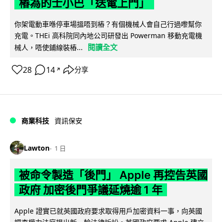
樁為的士小巴「送電上門」
你架電動車喺停車場搵唔到樁？有個機械人會自己行過嚟幫你
充電。THEi 高科院同內地公司研發出 Powerman 移動充電機
閱讀全文
械人，唔使鋪線裝樁...
28
14
分享
↗
商業科技
資訊保安
Lawton
1 日
被命令製造「後門」 Apple 再控告英國
政府 加密後門爭議延燒逾 1 年
Apple 證實已就英國政府要求取得用戶加密資料一事，向英國