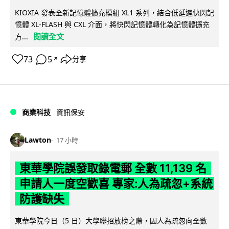
KIOXIA 發表全新記憶體擴充模組 XL1 系列，結合低延遲快閃記
憶體 XL-FLASH 與 CXL 介面，將快閃記憶體轉化為記憶體擴充
閱讀全文
方...
73
5
分享
↗
商業科技
資訊保安
Lawton
17 小時
東華學院誤發取錄電郵 全數 11,139 名
申請人一度空歡喜 專家:人為疏忽+系統
防護缺失
東華學院今日（5 日）大學聯招放榜之際，因人為疏忽向全數