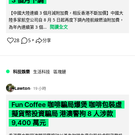
3 個月下調
【中國大陸連續 3 個月減附加費，相反香港不斷加價】中國大
陸多家航空公司自 8 月 5 日起再度下調內陸航線燃油附加費，
閱讀全文
為年內連續第 3 個...
28
5
分享
↗
科技娛樂
生活科技
區塊鏈
Lawton
19 小時
Fun Coffee 咖啡騙局爆煲 咖啡包裝虛
擬貨幣投資騙局 港澳警拘 8 人涉款
9,400 萬元