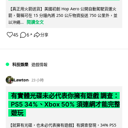
【真正用火箭送貨】美國初創 Hop Aero 公開自動駕駛貨運火
箭，聲稱可在 15 分鐘內將 250 公斤物資投送 750 公里外，並
閱讀全文
以沖繩...
45
6
分享
↗
科技娛樂
遊戲情報
Lawton
23 小時
有實體光碟未必代表你擁有遊戲 調查：
PS5 34%、Xbox 50% 須連網才能完整
遊玩
【就算有光碟，也未必代表擁有遊戲】有調查發現，34% PS5