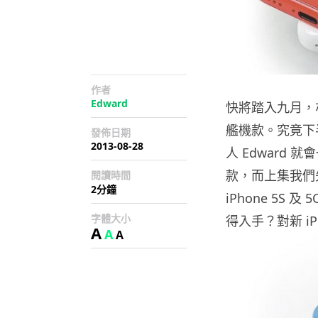
作者
Edward
快將踏入九月，
艦機款。究竟下半年
發佈日期
2013-08-28
人 Edward
款，而上集我們先
閱讀時間
2分鐘
iPhone 5
字體大小
得入手？對新 i
A
A
A