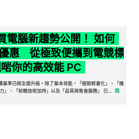
6 買電腦新趨勢公開！ 如何
優惠 從極致便攜到電競標
選啱你的高效能 PC
腦選購基準已經全面升級。除了基本效能，「極致輕量化」、「機
力」、「前瞻技術加持」以及「品質與售後服務」 已...
閱