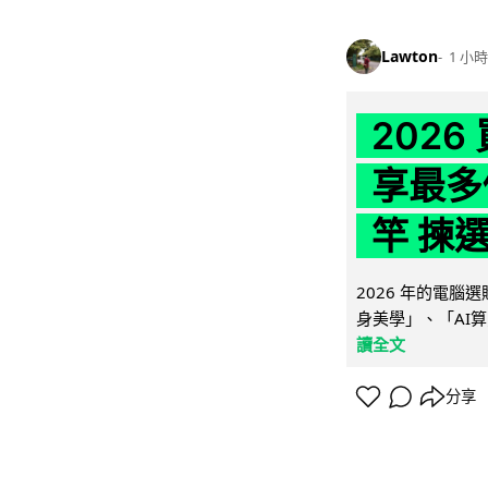
Lawton
1 小時
202
享最多
竿 揀
2026 年的電
身美學」、「AI算
讀全文
分享