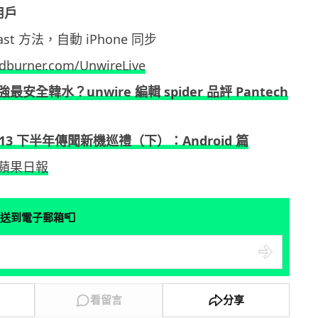
 用戶
dcast 方法，自動 iPhone 同步
eedburner.com/UnwireLive
強最安全韓水？unwire 編輯 spider 品評 Pantech
013 下半年傳聞新機巡禮（下）：Android 篇
蘋果日報
📮
送到電子郵箱
看留言
分享