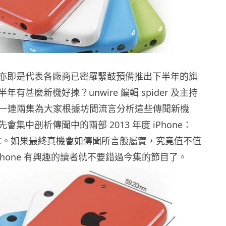
亦即是代表各廠商已密羅緊鼓預備推出下半年的旗
有甚麼新機好揀？unwire 編輯 spider 及主持
 就會一連兩集為大家根據坊間流言分析這些傳聞新機
會集中剖析傳聞中的兩部 2013 年度 iPhone：
S 及 5C。如果最終真機會如傳聞所言般屬實，究竟值不值
Phone 有興趣的讀者就不要錯過今集的節目了。