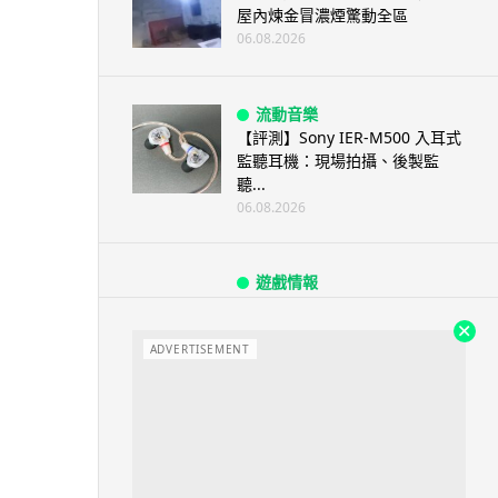
屋內煉金冒濃煙驚動全區
06.08.2026
流動音樂
【評測】Sony IER-M500 入耳式
監聽耳機：現場拍攝、後製監
聽...
06.08.2026
遊戲情報
《魔獸世界：至暗之夜》12.1
「烏拉特克的詛咒」專訪：巢穴
不為提高世...
ADVERTISEMENT
06.08.2026
遊戲情報
日本二手遊戲店減 90% 門市 業
績反增四成 “懷...