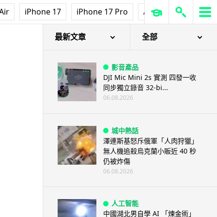
Air
iPhone 17
iPhone 17 Pro
AirPods Pro 3
Ap
最新文章
全部
影音產品
DJI Mic Mini 2s 實測 四發一收
同步獨立錄音 32-bi...
06.08.2026
城中熱話
澤連斯基怒斥俄軍「人肉狩獵」
無人機追殺烏克蘭小販近 40 秒
仍被炸傷
06.08.2026
人工智能
中國湖北男自學 AI 「煉金術」