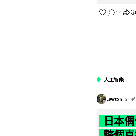
1
分
↗
人工智能
Lawton
3 小時
日本偶
整個直