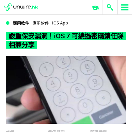
WWDC 2026
GenAI 與雲端科技專區
ERP 與商業 AI
嚴重保安漏洞！iOS 7 可繞過密碼鎖任睇相兼分享
iOS App
應用軟件
應用軟件
嚴重保安漏洞！iOS 7 可繞過密碼鎖任睇
相兼分享
作者
發佈日期
閱讀時間