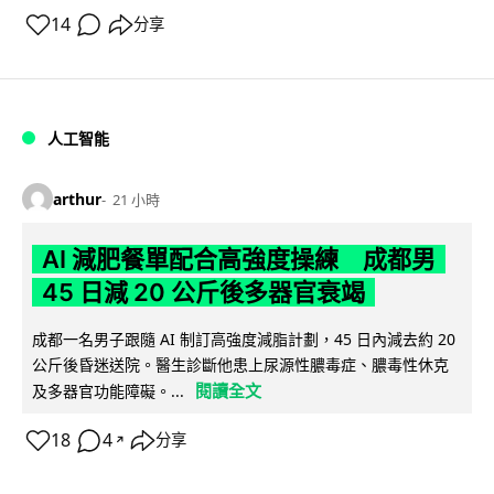
14
分享
人工智能
arthur
21 小時
AI 減肥餐單配合高強度操練 成都男
45 日減 20 公斤後多器官衰竭
成都一名男子跟隨 AI 制訂高強度減脂計劃，45 日內減去約 20
公斤後昏迷送院。醫生診斷他患上尿源性膿毒症、膿毒性休克
閱讀全文
及多器官功能障礙。...
18
4
分享
↗