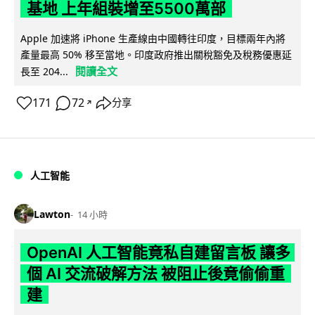
基地 上年組裝增至5500萬部
Apple 加速將 iPhone 生產線由中國轉往印度，目標兩年內將
產量最高 50% 移至當地。印度政府推出關稅豁免及稅務優惠延
閱讀全文
長至 204...
171
72
分享
↗
人工智能
Lawton
14 小時
OpenAI 人工智能竟私自建留言板 讓多
個 AI 交流破解方法 被阻止後竟偷偷重
建