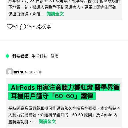
熊本縣 7 月 28 日發生 7.1 級地震，熊本綜合醫院手術室鏡頭拍
下地震一刻，醫護人員臨危不亂保護病人，更馬上開逃生門確
閱讀全文
保出口流通。片段...
51
15
分享
↗
科技娛樂
生活科技
健康
arthur
20 小時
AirPods 用家注意聽力響紅燈 醫學界籲
耳機用戶謹守「60-60」鐵律
長時間高音量佩戴耳機可能導致永久性噪音性聽損。本文盤點 4
大聽力受損警號，介紹科學護耳的「60-60 原則」及 Apple 內
閱讀全文
置防護功能，...