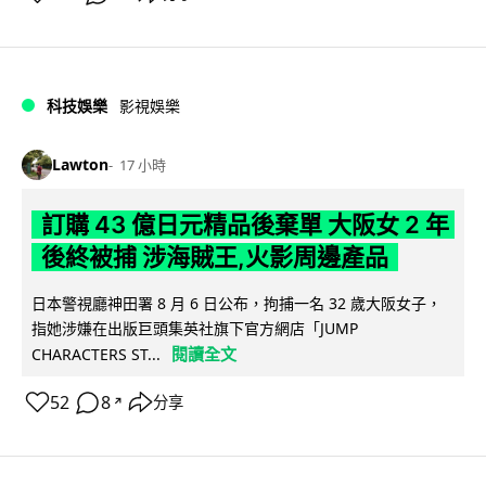
科技娛樂
影視娛樂
Lawton
17 小時
訂購 43 億日元精品後棄單 大阪女 2 年
後終被捕 涉海賊王,火影周邊產品
日本警視廳神田署 8 月 6 日公布，拘捕一名 32 歲大阪女子，
指她涉嫌在出版巨頭集英社旗下官方網店「JUMP
閱讀全文
CHARACTERS ST...
52
8
分享
↗