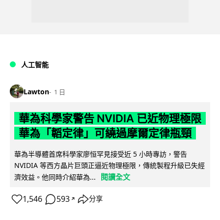
人工智能
Lawton
1 日
華為科學家警告 NVIDIA 已近物理極限
華為「韜定律」可繞過摩爾定律瓶頸
華為半導體首席科學家廖恒罕見接受近 5 小時專訪，警告
NVIDIA 等西方晶片巨頭正逼近物理極限，傳統製程升級已失經
閱讀全文
濟效益。他同時介紹華為...
1,546
593
分享
↗