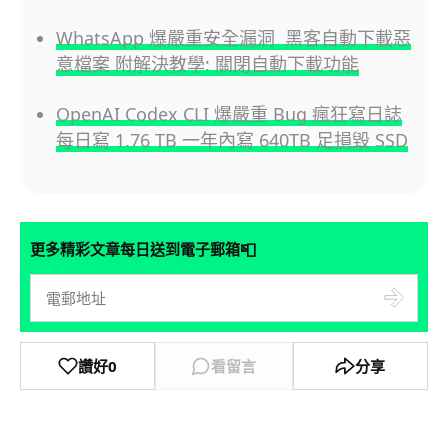
WhatsApp 爆嚴重安全漏洞 黑客自動下載惡
意檔案 附解決教學: 關閉自動下載功能
OpenAI Codex CLI 爆嚴重 Bug 瘋狂寫日誌
每日寫 1.76 TB 一年內寫 640TB 足損毀 SSD
📮
更多精彩文章每日送到電子郵箱
讚好
0
看留言
分享