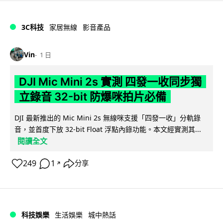
3C科技
家居無線
影音產品
Vin
1 日
DJI Mic Mini 2s 實測 四發一收同步獨
立錄音 32-bit 防爆咪拍片必備
DJI 最新推出的 Mic Mini 2s 無線咪支援「四發一收」分軌錄
音，並首度下放 32-bit Float 浮點內錄功能。本文經實測其...
閱讀全文
249
1
分享
↗
科技娛樂
生活娛樂
城中熱話