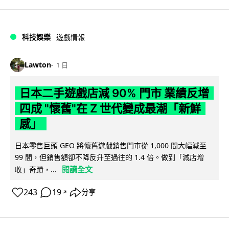
科技娛樂
遊戲情報
Lawton
1 日
日本二手遊戲店減 90% 門市 業績反增
四成 "懷舊"在 Z 世代變成最潮「新鮮
感」
日本零售巨頭 GEO 將懷舊遊戲銷售門市從 1,000 間大幅減至
99 間，但銷售額卻不降反升至過往的 1.4 倍。做到「減店增
閱讀全文
收」奇蹟，...
243
19
分享
↗