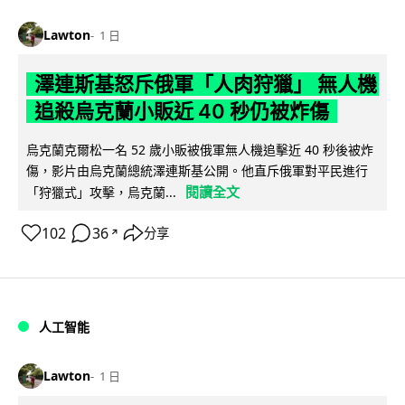
Lawton
1 日
澤連斯基怒斥俄軍「人肉狩獵」 無人機
追殺烏克蘭小販近 40 秒仍被炸傷
烏克蘭克爾松一名 52 歲小販被俄軍無人機追擊近 40 秒後被炸
傷，影片由烏克蘭總統澤連斯基公開。他直斥俄軍對平民進行
閱讀全文
「狩獵式」攻擊，烏克蘭...
102
36
分享
↗
人工智能
Lawton
1 日