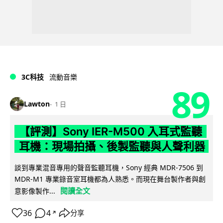
3C科技
流動音樂
89
Lawton
1 日
【評測】Sony IER-M500 入耳式監聽
耳機：現場拍攝、後製監聽與人聲利器
談到專業混音專用的聲音監聽耳機，Sony 經典 MDR-7506 到
MDR-M1 專業錄音室耳機都為人熟悉。而現在舞台製作者與創
閱讀全文
意影像製作...
36
4
分享
↗