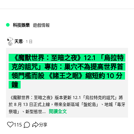
科技娛樂
遊戲情報
天恩
1 日
《魔獸世界：至暗之夜》12.1 「烏拉特
克的詛咒」專訪：巢穴不為提高世界首
領門檻而設 《諸王之眠》縮短約 10 分
鐘
《魔獸世界：至暗之夜》版本更新 12.1「烏拉特克的詛咒」將
於 8 月 13 日正式上線，帶來全新區域「盤蛇島」、地城「毒牙
閱讀全文
祭壇」、新型態世...
115
分享