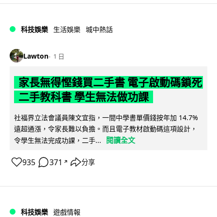
科技娛樂
生活娛樂
城中熱話
Lawton
1 日
家長無得慳錢買二手書 電子啟動碼鎖死
二手教科書 學生無法做功課
社福界立法會議員陳文宜指，一間中學書單價錢按年加 14.7%
遠超通漲，令家長難以負擔。而且電子教材啟動碼這項設計，
閱讀全文
令學生無法完成功課，二手...
935
371
分享
↗
科技娛樂
遊戲情報