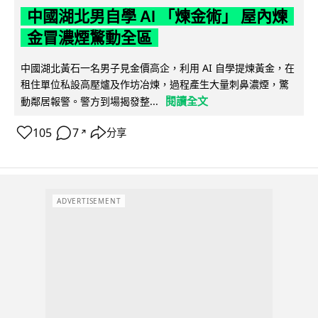
中國湖北男自學 AI 「煉金術」 屋內煉
金冒濃煙驚動全區
中國湖北黃石一名男子見金價高企，利用 AI 自學提煉黃金，在
租住單位私設高壓爐及作坊冶煉，過程產生大量刺鼻濃煙，驚
閱讀全文
動鄰居報警。警方到場揭發整...
105
7
分享
↗
ADVERTISEMENT