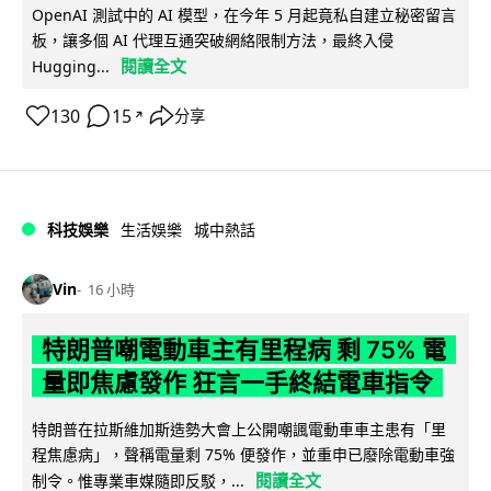
OpenAI 測試中的 AI 模型，在今年 5 月起竟私自建立秘密留言
板，讓多個 AI 代理互通突破網絡限制方法，最終入侵
閱讀全文
Hugging...
130
15
分享
↗
科技娛樂
生活娛樂
城中熱話
Vin
16 小時
特朗普嘲電動車主有里程病 剩 75% 電
量即焦慮發作 狂言一手終結電車指令
特朗普在拉斯維加斯造勢大會上公開嘲諷電動車車主患有「里
程焦慮病」，聲稱電量剩 75% 便發作，並重申已廢除電動車強
閱讀全文
制令。惟專業車媒隨即反駁，...