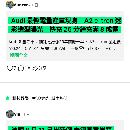
duncan
1 日
Audi 最慳電量產車現身 A2 e-tron 迷
彩造型曝光 快充 26 分鐘充滿 8 成電
Audi 呢部新車，能耗竟然係25年前嘅一半。 A2 e-tron 風阻低
至0.24，每百公里只需12.8 kWh，一度電行到7.8公里。6...
閱讀全文
7
1
分享
↗
科技娛樂
生活娛樂
城中熱話
Vin
1 日