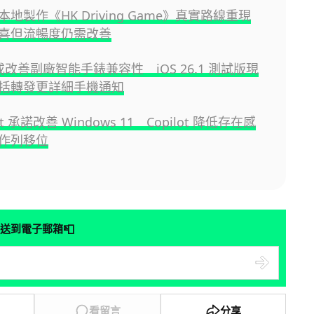
地製作《HK Driving Game》真實路線重現
喜但流暢度仍需改善
e 或改善副廠智能手錶兼容性 iOS 26.1 測試版現
括轉發更詳細手機通知
oft 承諾改善 Windows 11 Copilot 降低存在感
作列移位
📮
送到電子郵箱
看留言
分享