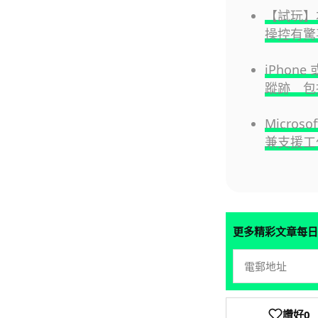
【試玩】本
操控有驚
iPhon
蹤跡 包
Micros
兼支援工
更多精彩文章每日
讚好
0