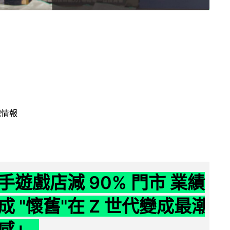
戲情報
手遊戲店減 90% 門市 業績
成 "懷舊"在 Z 世代變成最潮
感」