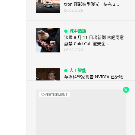
tron 迷彩造型曝光 快充 2...
06.08.2026
城中熱話
法國 8 月 11 日出新例 未經同意
嚴禁 Cold Call 違規企...
06.08.2026
人工智能
華為科學家警告 NVIDIA 已近物
理極限 華為「韜定律」可繞過
摩...
ADVERTISEMENT
06.08.2026
城中熱話
家長無得慳錢買二手書 電子啟動
碼鎖死二手教科書 學生無法做功
課