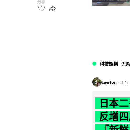
分享
科技娛樂
遊
Lawton
41 分
日本二
反增四
「新鮮