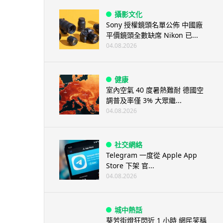
攝影文化
Sony 授權鏡頭名單公佈 中國廠
平價鏡頭全數缺席 Nikon 已...
04.08.2026
健康
室內空氣 40 度暑熱難耐 德國空
調普及率僅 3% 大眾繼...
04.08.2026
社交網絡
Telegram 一度從 Apple App
Store 下架 官...
04.08.2026
城中熱話
葵芳街燈狂閃近 1 小時 網民笑稱