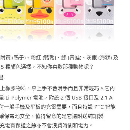
黃 (鴨子)、粉紅 (豬豬)、綠 (青蛙)、灰銀 (海獅) 及
 等 5 種顏色選擇，不知你喜歡那種動物呢？
輸出
00R 用上橡膠物料，拿上手不會滑手而且非常輕巧。它內
量 Li-Polymer 電池，附設 2 個 USB 接口及 2.1 A
付一般手機及平板的充電需要，而且特設 PTC 智能
確保電池安全，值得留意的是它還附送純銅製
B 線，充電有保證之餘亦不會浪費時間和電力。