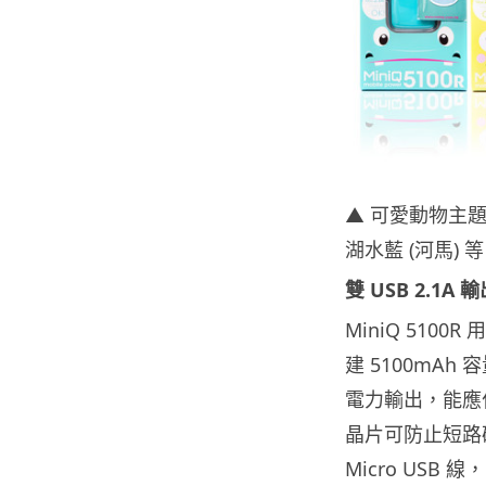
▲ 可愛動物主題附
湖水藍 (河馬)
雙 USB 2.1A 
MiniQ 51
建 5100mAh 容
電力輸出，能應
晶片可防止短路
Micro US