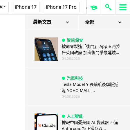
Air
iPhone 17
iPhone 17 Pro
AirPods Pro 3
Ap
最新文章
全部
資訊保安
被命令製造「後門」 Apple 再控
告英國政府 加密後門爭議延燒...
04.08.2026
汽車科技
Tesla Model Y 長續航後驅版抵
港 YOHO MALL ...
04.08.2026
人工智能
據報中國憂美國 AI 變武器 不滿
Anthropic 拒正常存取...