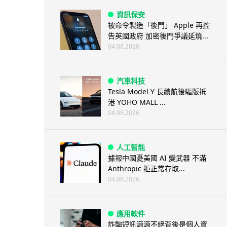
資訊保安
被命令製造「後門」 Apple 再控
告英國政府 加密後門爭議延燒...
04.08.2026
汽車科技
Tesla Model Y 長續航後驅版抵
港 YOHO MALL ...
04.08.2026
人工智能
據報中國憂美國 AI 變武器 不滿
Anthropic 拒正常存取...
04.08.2026
應用軟件
詐騙短訊源源不絕背後是個人資