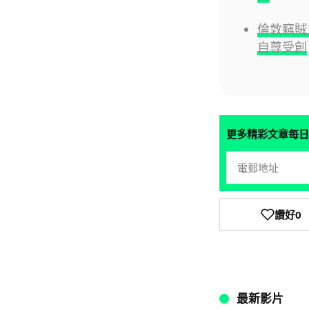
倫敦竊賊只
自尊受創
更多精彩文章每日
讚好
0
最新影片