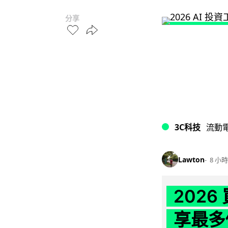
分享
3C科技
流動
Lawton
8 小時
202
享最多