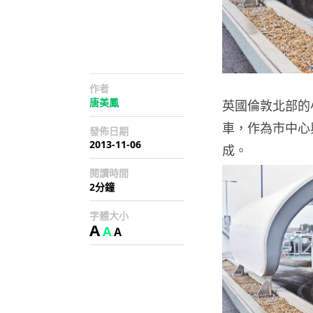
作者
唐美鳳
英國倫敦北部的小城
車，作為市中心與
發佈日期
2013-11-06
成。
閱讀時間
2分鐘
字體大小
A
A
A