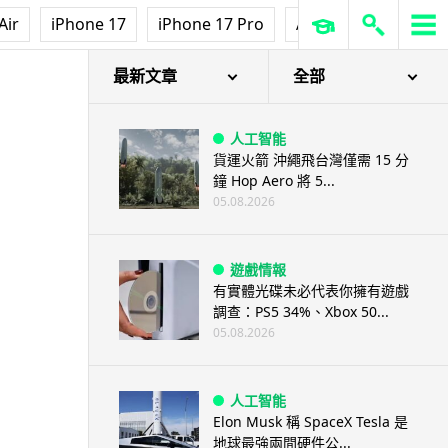
Air
iPhone 17
iPhone 17 Pro
AirPods Pro 3
Ap
最新文章
全部
人工智能
貨運火箭 沖繩飛台灣僅需 15 分
鐘 Hop Aero 將 5...
05.08.2026
遊戲情報
有實體光碟未必代表你擁有遊戲
調查：PS5 34%、Xbox 50...
05.08.2026
人工智能
Elon Musk 稱 SpaceX Tesla 是
地球最強兩間硬件公...