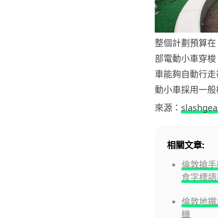
整個計劃預算在 2
部電動小車穿梭 M
車能夠自動行走
動小車採用一般
來源：
slashgea
相關文章:
倫敦搶手機
食字標語
倫敦地鐵
機