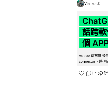
Vin
9 小時
Chat
話跨軟
個 AP
Adobe 宣布推出
connector，將 Ph
1
分
↗