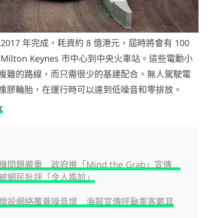
017 年完成，耗資約 8 億港元，屆時將會有 100
ilton Keynes 市中心到中央火車站。這些電動小
複雜的路線，而只需很少的基建配合。無人駕駛電
橡膠輪胎，在運行時可以達到低噪音和零排放。
r
問題嚴重 政府推「Mind the Grab」宣傳
被網民批評「令人尷尬」
增設網絡覆蓋噪音增 海報宣傳呼籲乘客戴耳