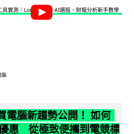
電腦
6 買電腦新趨勢公開！ 如何
優惠 從極致便攜到電競標