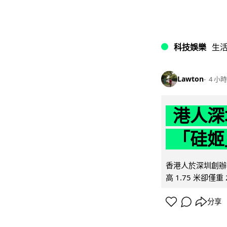
科技娛樂
生
Lawton
4 小時
港人深
「硅姬
香港人於深圳創辦初
高 1.75 米卻僅重 
分享