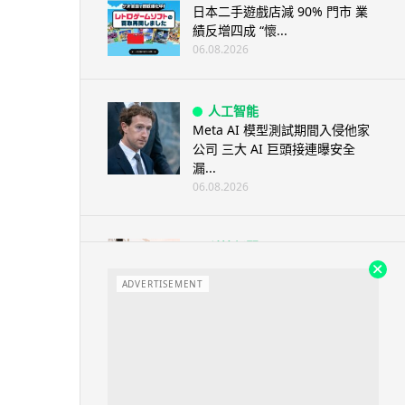
日本二手遊戲店減 90% 門市 業
績反增四成 “懷...
06.08.2026
人工智能
Meta AI 模型測試期間入侵他家
公司 三大 AI 巨頭接連曝安全
漏...
06.08.2026
科技新聞
Audi 最慳電量產車現身 A2 e-
tron 迷彩造型曝光 快充 2...
ADVERTISEMENT
06.08.2026
城中熱話
法國 8 月 11 日出新例 未經同意
嚴禁 Cold Call 違規企...