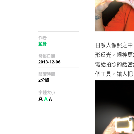
作者
藍骨
日系人像照之中
形反光，眼神更
發佈日期
2013-12-06
電話拍照的話當然不
個工具，讓人把 
閱讀時間
2分鐘
字體大小
A
A
A