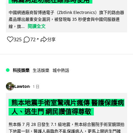
中國網通廠商智博通電子（Zbtlink Electronics）旗下的路由器
產品爆出嚴重安全漏洞，被發現每 35 秒便會與中國伺服器連
閱讀全文
線，旗...
325
72
分享
↗
科技娛樂
生活娛樂
城中熱話
Lawton
1 日
熊本地震手術室驚魂片瘋傳 醫護保護病
人、逃生門 網民讚值得尊敬
熊本縣 7 月 28 日發生 7.1 級地震，熊本綜合醫院手術室鏡頭拍
下地震一刻，醫護人員臨危不亂保護病人，更馬上開逃生門確