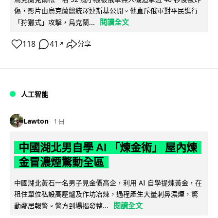
傷，影片由烏克蘭總統澤連斯基公開。他直斥俄軍對平民進行
閱讀全文
「狩獵式」攻擊，烏克蘭...
118
41
分享
↗
人工智能
Lawton
1 日
中國湖北男自學 AI 「煉金術」 屋內煉
金冒濃煙驚動全區
中國湖北黃石一名男子見金價高企，利用 AI 自學提煉黃金，在
租住單位私設高壓爐及作坊冶煉，過程產生大量刺鼻濃煙，驚
閱讀全文
動鄰居報警。警方到場揭發整...