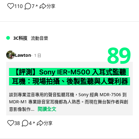
110
7
分享
↗
3C科技
流動音樂
89
Lawton
1 日
【評測】Sony IER-M500 入耳式監聽
耳機：現場拍攝、後製監聽與人聲利器
談到專業混音專用的聲音監聽耳機，Sony 經典 MDR-7506 到
MDR-M1 專業錄音室耳機都為人熟悉。而現在舞台製作者與創
閱讀全文
意影像製作...
38
4
分享
↗