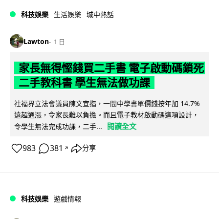
科技娛樂
生活娛樂
城中熱話
Lawton
1 日
家長無得慳錢買二手書 電子啟動碼鎖死
二手教科書 學生無法做功課
社福界立法會議員陳文宜指，一間中學書單價錢按年加 14.7%
遠超通漲，令家長難以負擔。而且電子教材啟動碼這項設計，
閱讀全文
令學生無法完成功課，二手...
983
381
分享
↗
科技娛樂
遊戲情報