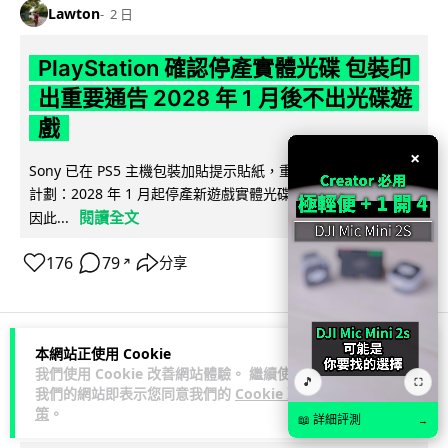
Lawton
2 日
PlayStation 確認停產實體光碟 包裝印
出重要通告 2028 年 1 月後不出光碟遊
戲
×
Sony 已在 PS5 主機包裝加貼提示貼紙，重申官方 7 月已公布
計劃：2028 年 1 月起停產新遊戲實體光碟。分析師預期 PS6
閱讀全文
因此...
176
79
分享
↗
本網站正使用 Cookie
人工智能
我們使用 Cookie 改善網站體驗。 繼續使用
🎵
⛶
我們的網站即表示您同意我們的
Cookie 政
策
。
Vin
2 日
📖 詳細評測
→