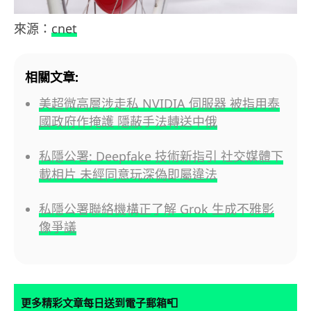
來源：
cnet
相關文章:
美超微高層涉走私 NVIDIA 伺服器 被指用泰
國政府作掩護 隱蔽手法轉送中俄
私隱公署: Deepfake 技術新指引 社交媒體下
載相片 未經同意玩深偽即屬違法
私隱公署聯絡機構正了解 Grok 生成不雅影
像爭議
📮
更多精彩文章每日送到電子郵箱