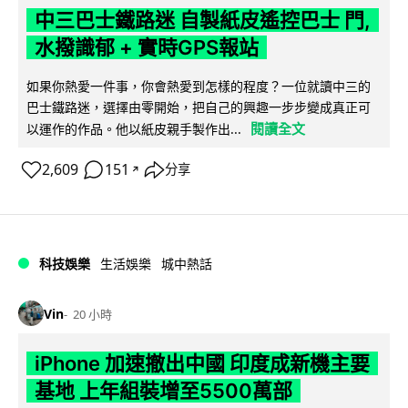
中三巴士鐵路迷 自製紙皮遙控巴士 門,
水撥識郁 + 實時GPS報站
如果你熱愛一件事，你會熱愛到怎樣的程度？一位就讀中三的
巴士鐵路迷，選擇由零開始，把自己的興趣一步步變成真正可
閱讀全文
以運作的作品。他以紙皮親手製作出...
2,609
151
分享
↗
科技娛樂
生活娛樂
城中熱話
Vin
20 小時
iPhone 加速撤出中國 印度成新機主要
基地 上年組裝增至5500萬部