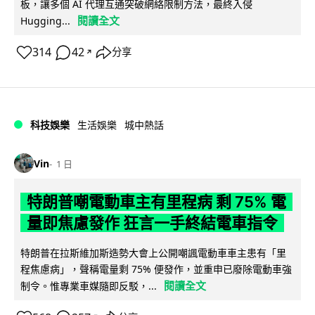
板，讓多個 AI 代理互通突破網絡限制方法，最終入侵
閱讀全文
Hugging...
314
42
分享
↗
科技娛樂
生活娛樂
城中熱話
Vin
1 日
特朗普嘲電動車主有里程病 剩 75% 電
量即焦慮發作 狂言一手終結電車指令
特朗普在拉斯維加斯造勢大會上公開嘲諷電動車車主患有「里
程焦慮病」，聲稱電量剩 75% 便發作，並重申已廢除電動車強
閱讀全文
制令。惟專業車媒隨即反駁，...