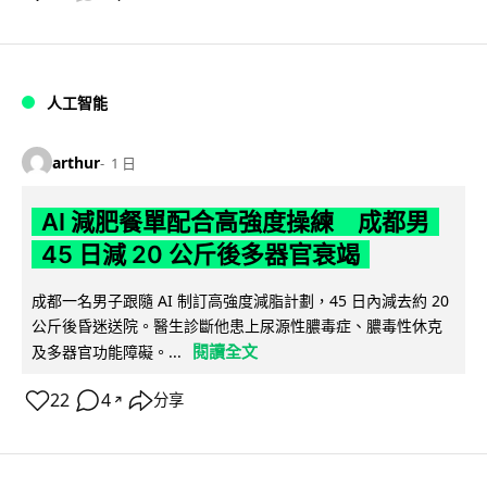
人工智能
arthur
1 日
AI 減肥餐單配合高強度操練 成都男
45 日減 20 公斤後多器官衰竭
成都一名男子跟隨 AI 制訂高強度減脂計劃，45 日內減去約 20
公斤後昏迷送院。醫生診斷他患上尿源性膿毒症、膿毒性休克
閱讀全文
及多器官功能障礙。...
22
4
分享
↗