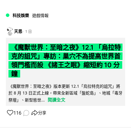
科技娛樂
遊戲情報
天恩
1 日
《魔獸世界：至暗之夜》12.1 「烏拉特
克的詛咒」專訪：巢穴不為提高世界首
領門檻而設 《諸王之眠》縮短約 10 分
鐘
《魔獸世界：至暗之夜》版本更新 12.1「烏拉特克的詛咒」將
於 8 月 13 日正式上線，帶來全新區域「盤蛇島」、地城「毒牙
閱讀全文
祭壇」、新型態世...
116
分享