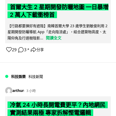
首爾大生 2 星期開發防曬地圖 一日暴增
2 萬人下載衝榜首
【行路都要揀好有遮陰】南韓首爾大學 23 歲學生劉敏俊利用 2
星期開發防曬導航 App「走向陰涼處」，結合建築物高度、太
閱讀全文
陽仰角及行道樹陰影...
29
3
分享
↗
科技娛樂
科技新聞
arthur
3 小時
冷氣 24 小時長開電費更平？內地網民
實測結果兩極 專家拆解慳電邏輯