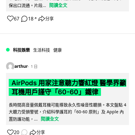
閱讀全文
保出口流通。片段...
67
18
分享
↗
科技娛樂
生活科技
健康
arthur
1 日
AirPods 用家注意聽力響紅燈 醫學界籲
耳機用戶謹守「60-60」鐵律
長時間高音量佩戴耳機可能導致永久性噪音性聽損。本文盤點 4
大聽力受損警號，介紹科學護耳的「60-60 原則」及 Apple 內
閱讀全文
置防護功能，...
20
分享