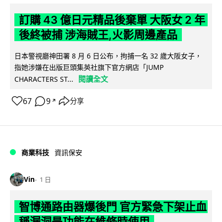
訂購 43 億日元精品後棄單 大阪女 2 年
後終被捕 涉海賊王,火影周邊產品
日本警視廳神田署 8 月 6 日公布，拘捕一名 32 歲大阪女子，
指她涉嫌在出版巨頭集英社旗下官方網店「JUMP
閱讀全文
CHARACTERS ST...
67
9
分享
↗
商業科技
資訊保安
Vin
1 日
智博通路由器爆後門 官方緊急下架止血
稱漏洞是功能在維修時使用