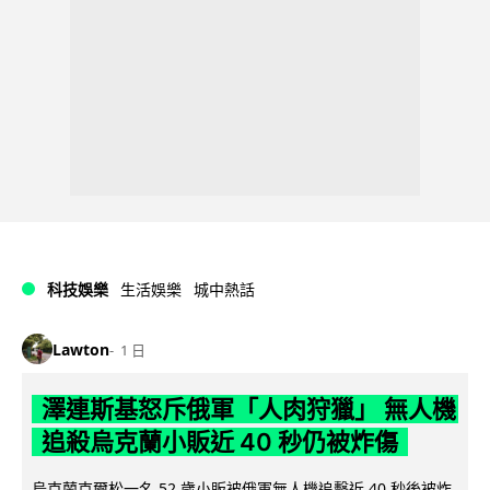
科技娛樂
生活娛樂
城中熱話
Lawton
1 日
澤連斯基怒斥俄軍「人肉狩獵」 無人機
追殺烏克蘭小販近 40 秒仍被炸傷
烏克蘭克爾松一名 52 歲小販被俄軍無人機追擊近 40 秒後被炸