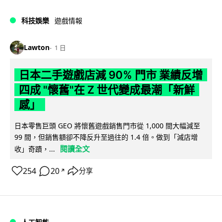
科技娛樂
遊戲情報
Lawton
1 日
日本二手遊戲店減 90% 門市 業績反增
四成 "懷舊"在 Z 世代變成最潮「新鮮
感」
日本零售巨頭 GEO 將懷舊遊戲銷售門市從 1,000 間大幅減至
99 間，但銷售額卻不降反升至過往的 1.4 倍。做到「減店增
閱讀全文
收」奇蹟，...
254
20
分享
↗