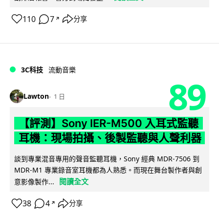
110
7
分享
↗
3C科技
流動音樂
89
Lawton
1 日
【評測】Sony IER-M500 入耳式監聽
耳機：現場拍攝、後製監聽與人聲利器
談到專業混音專用的聲音監聽耳機，Sony 經典 MDR-7506 到
MDR-M1 專業錄音室耳機都為人熟悉。而現在舞台製作者與創
閱讀全文
意影像製作...
38
4
分享
↗