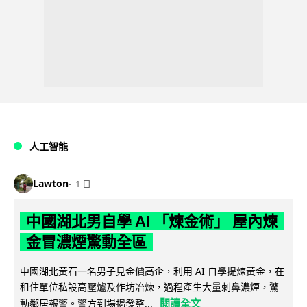
人工智能
Lawton
1 日
中國湖北男自學 AI 「煉金術」 屋內煉
金冒濃煙驚動全區
中國湖北黃石一名男子見金價高企，利用 AI 自學提煉黃金，在
租住單位私設高壓爐及作坊冶煉，過程產生大量刺鼻濃煙，驚
閱讀全文
動鄰居報警。警方到場揭發整...