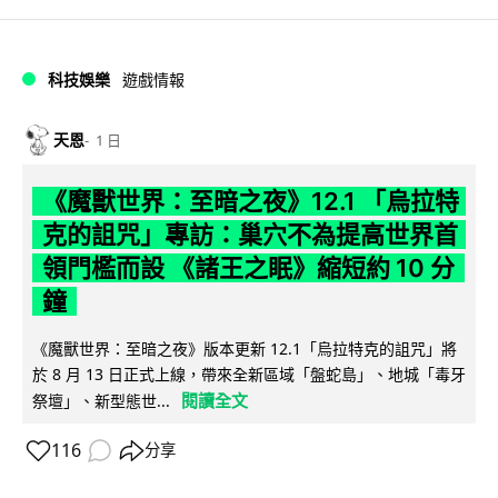
科技娛樂
遊戲情報
天恩
1 日
《魔獸世界：至暗之夜》12.1 「烏拉特
克的詛咒」專訪：巢穴不為提高世界首
領門檻而設 《諸王之眠》縮短約 10 分
鐘
《魔獸世界：至暗之夜》版本更新 12.1「烏拉特克的詛咒」將
於 8 月 13 日正式上線，帶來全新區域「盤蛇島」、地城「毒牙
閱讀全文
祭壇」、新型態世...
116
分享