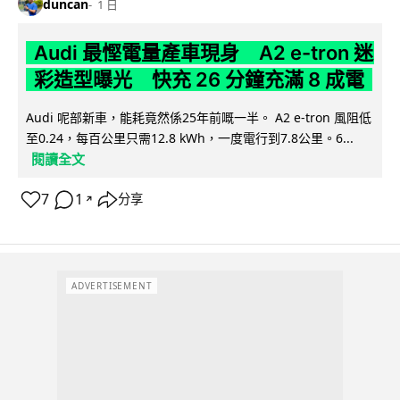
duncan
1 日
Audi 最慳電量產車現身 A2 e-tron 迷
彩造型曝光 快充 26 分鐘充滿 8 成電
Audi 呢部新車，能耗竟然係25年前嘅一半。 A2 e-tron 風阻低
至0.24，每百公里只需12.8 kWh，一度電行到7.8公里。6...
閱讀全文
7
1
分享
↗
ADVERTISEMENT