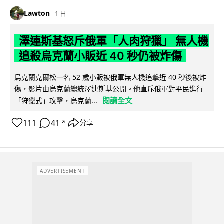
Lawton
1 日
澤連斯基怒斥俄軍「人肉狩獵」 無人機
追殺烏克蘭小販近 40 秒仍被炸傷
烏克蘭克爾松一名 52 歲小販被俄軍無人機追擊近 40 秒後被炸
傷，影片由烏克蘭總統澤連斯基公開。他直斥俄軍對平民進行
閱讀全文
「狩獵式」攻擊，烏克蘭...
111
41
分享
↗
ADVERTISEMENT