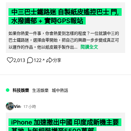
中三巴士鐵路迷 自製紙皮遙控巴士 門,
水撥識郁 + 實時GPS報站
如果你熱愛一件事，你會熱愛到怎樣的程度？一位就讀中三的
巴士鐵路迷，選擇由零開始，把自己的興趣一步步變成真正可
閱讀全文
以運作的作品。他以紙皮親手製作出...
2,013
122
分享
↗
科技娛樂
生活娛樂
城中熱話
Vin
17 小時
iPhone 加速撤出中國 印度成新機主要