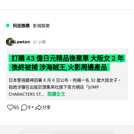
科技娛樂
影視娛樂
Lawton
21 小時
訂購 43 億日元精品後棄單 大阪女 2 年
後終被捕 涉海賊王,火影周邊產品
日本警視廳神田署 8 月 6 日公布，拘捕一名 32 歲大阪女子，
指她涉嫌在出版巨頭集英社旗下官方網店「JUMP
閱讀全文
CHARACTERS ST...
65
9
分享
↗