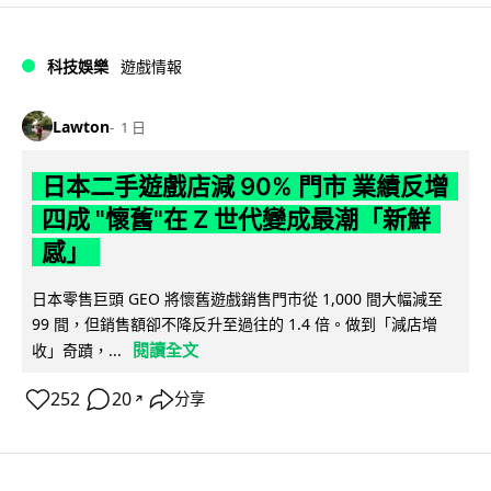
科技娛樂
遊戲情報
Lawton
1 日
日本二手遊戲店減 90% 門市 業績反增
四成 "懷舊"在 Z 世代變成最潮「新鮮
感」
日本零售巨頭 GEO 將懷舊遊戲銷售門市從 1,000 間大幅減至
99 間，但銷售額卻不降反升至過往的 1.4 倍。做到「減店增
閱讀全文
收」奇蹟，...
252
20
分享
↗