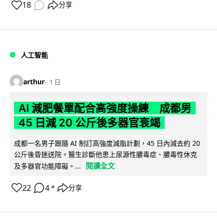
18
分享
人工智能
arthur
1 日
AI 減肥餐單配合高強度操練 成都男
45 日減 20 公斤後多器官衰竭
成都一名男子跟隨 AI 制訂高強度減脂計劃，45 日內減去約 20
公斤後昏迷送院。醫生診斷他患上尿源性膿毒症、膿毒性休克
閱讀全文
及多器官功能障礙。...
22
4
分享
↗