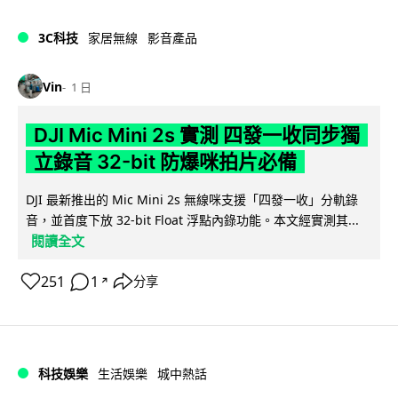
3C科技
家居無線
影音產品
Vin
1 日
DJI Mic Mini 2s 實測 四發一收同步獨
立錄音 32-bit 防爆咪拍片必備
DJI 最新推出的 Mic Mini 2s 無線咪支援「四發一收」分軌錄
音，並首度下放 32-bit Float 浮點內錄功能。本文經實測其...
閱讀全文
251
1
分享
↗
科技娛樂
生活娛樂
城中熱話