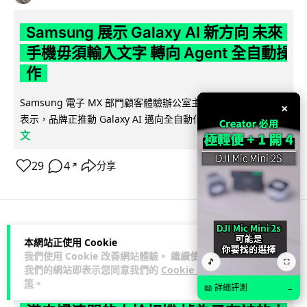
Samsung 展示 Galaxy AI 新方向 未來
手機毋須輸入文字 轉向 Agent 全自動操
作
Samsung 電子 MX 部門顧客體驗辦公室主管兼副總裁 Jay Kim
×
閱讀全
表示，品牌正推動 Galaxy AI 邁向全自動化 Agent...
文
29
4
分享
↗
科技娛樂
生活娛樂
城中熱話
本網站正使用 Cookie
我們使用 Cookie 改善網站體驗。 繼續使用
🎵
⛶
我們的網站即表示您同意我們的
Cookie 政
Lawton
1 日
策
。
📖 詳細評測
→