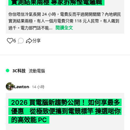
實測結果兩極 專家拆解慳電邏輯
你信唔信冷氣長開 24 小時，電費反而平過開開關關？內地網民
實測結果兩極，有人一個月電費只需 118 元人民幣，有人飆到
閱讀全文
過千。電力部門話不能...
6
分享
3C科技
流動電腦
Lawton
14 小時
2026 買電腦新趨勢公開！ 如何享最多
優惠 從極致便攜到電競標竿 揀選啱你
的高效能 PC