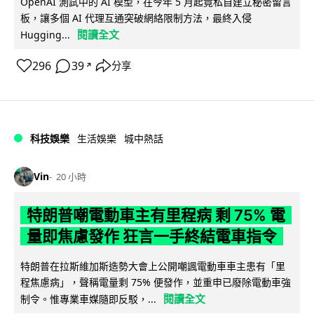
OpenAI 測試中的 AI 模型，在今年 5 月起竟私自建立秘密留言
板，讓多個 AI 代理互通突破網絡限制方法，最終入侵
閱讀全文
Hugging...
296
39
分享
↗
科技娛樂
生活娛樂
城中熱話
Vin
20 小時
特朗普嘲電動車主有里程病 剩 75% 電
量即焦慮發作 狂言一手終結電車指令
特朗普在拉斯維加斯造勢大會上公開嘲諷電動車車主患有「里
程焦慮病」，聲稱電量剩 75% 便發作，並重申已廢除電動車強
閱讀全文
制令。惟專業車媒隨即反駁，...