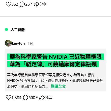
352
26
分享
↗
人工智能
Lawton
1 日
華為科學家警告 NVIDIA 已近物理極限
華為「韜定律」可繞過摩爾定律瓶頸
華為半導體首席科學家廖恒罕見接受近 5 小時專訪，警告
NVIDIA 等西方晶片巨頭正逼近物理極限，傳統製程升級已失經
閱讀全文
濟效益。他同時介紹華為...
1,584
600
分享
↗