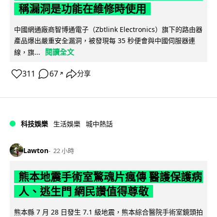
稱漏洞是功能在維修時使用
中國網通廠商智博通電子（Zbtlink Electronics）旗下的路由器
產品爆出嚴重安全漏洞，被發現每 35 秒便會與中國伺服器連
閱讀全文
線，旗...
311
67
分享
↗
科技娛樂
生活娛樂
城中熱話
Lawton
22 小時
熊本地震手術室驚魂片瘋傳 醫護保護病
人、逃生門 網民讚值得尊敬
熊本縣 7 月 28 日發生 7.1 級地震，熊本綜合醫院手術室鏡頭拍