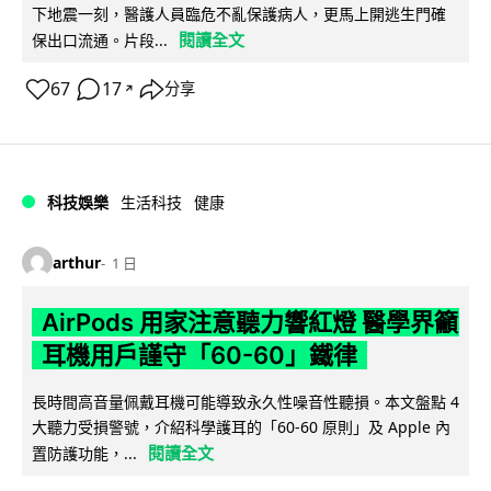
下地震一刻，醫護人員臨危不亂保護病人，更馬上開逃生門確
閱讀全文
保出口流通。片段...
67
17
分享
↗
科技娛樂
生活科技
健康
arthur
1 日
AirPods 用家注意聽力響紅燈 醫學界籲
耳機用戶謹守「60-60」鐵律
長時間高音量佩戴耳機可能導致永久性噪音性聽損。本文盤點 4
大聽力受損警號，介紹科學護耳的「60-60 原則」及 Apple 內
閱讀全文
置防護功能，...