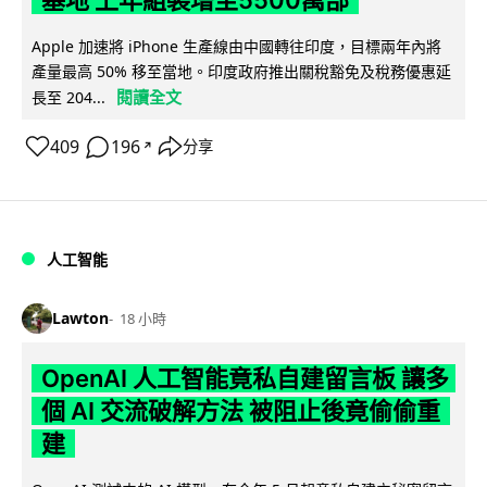
基地 上年組裝增至5500萬部
Apple 加速將 iPhone 生產線由中國轉往印度，目標兩年內將
產量最高 50% 移至當地。印度政府推出關稅豁免及稅務優惠延
閱讀全文
長至 204...
409
196
分享
↗
人工智能
Lawton
18 小時
OpenAI 人工智能竟私自建留言板 讓多
個 AI 交流破解方法 被阻止後竟偷偷重
建