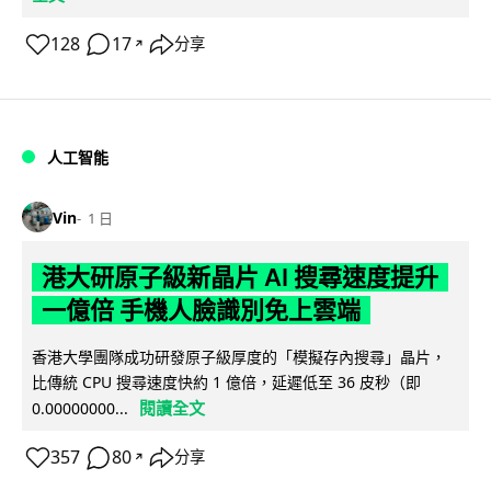
128
17
分享
↗
人工智能
Vin
1 日
港大研原子級新晶片 AI 搜尋速度提升
一億倍 手機人臉識別免上雲端
香港大學團隊成功研發原子級厚度的「模擬存內搜尋」晶片，
比傳統 CPU 搜尋速度快約 1 億倍，延遲低至 36 皮秒（即
閱讀全文
0.00000000...
357
80
分享
↗