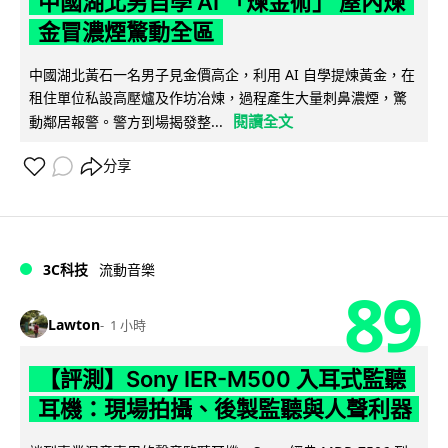
中國湖北男自學 AI 「煉金術」 屋內煉
金冒濃煙驚動全區
中國湖北黃石一名男子見金價高企，利用 AI 自學提煉黃金，在
租住單位私設高壓爐及作坊冶煉，過程產生大量刺鼻濃煙，驚
閱讀全文
動鄰居報警。警方到場揭發整...
分享
3C科技
流動音樂
89
Lawton
1 小時
【評測】Sony IER-M500 入耳式監聽
耳機：現場拍攝、後製監聽與人聲利器