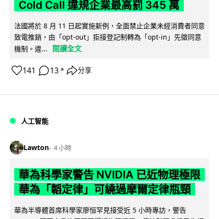
Cold Call 違規企業最高罰 345 萬
法國將於 8 月 11 日起實施新例，全面禁止企業未經消費者同意
致電推銷，由「opt-out」拒接登記制轉為「opt-in」先徵同意
閱讀全文
機制。違...
141
13
分享
↗
人工智能
Lawton
4 小時
華為科學家警告 NVIDIA 已近物理極限
華為「韜定律」可繞過摩爾定律瓶頸
華為半導體首席科學家廖恒罕見接受近 5 小時專訪，警告