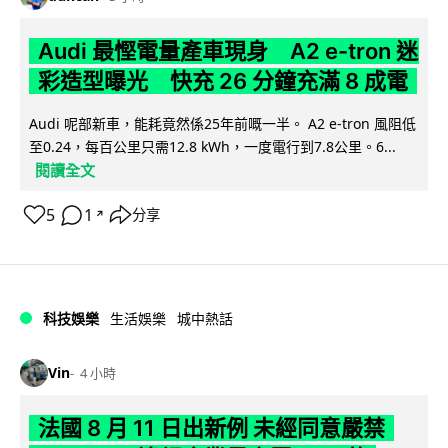
Audi 最慳電量產車現身 A2 e-tron 迷
彩造型曝光 快充 26 分鐘充滿 8 成電
Audi 呢部新車，能耗竟然係25年前嘅一半。 A2 e-tron 風阻低
至0.24，每百公里只需12.8 kWh，一度電行到7.8公里。6...
閱讀全文
5
1
分享
↗
科技娛樂
生活娛樂
城中熱話
Vin
4 小時
法國 8 月 11 日出新例 未經同意嚴禁