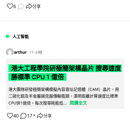
6
分享
人工智能
arthur
11 小時
港大工程學院研極簡架構晶片 搜尋速度
勝標準 CPU 1 億倍
港大團隊研發極簡架構模擬內容尋址記憶體（CAM）晶片，用
二硫化鉬及半金屬銻克服傳輸瓶頸，漢明距離計算速度比標準
閱讀全文
CPU快1億倍，每次搜尋耗能低...
40
17
分享
↗