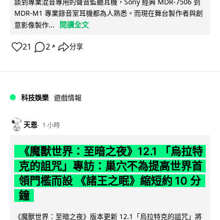
談到專業混音專用的聲音監聽耳機，Sony 經典 MDR-7506 到
MDR-M1 專業錄音室耳機都為人熟悉。而現在舞台製作者與創
閱讀全文
意影像製作...
21
2
分享
↗
科技娛樂
遊戲情報
天恩
1 小時
《魔獸世界：至暗之夜》12.1 「烏拉特
克的詛咒」專訪：巢穴不為提高世界首
領門檻而設 《諸王之眠》縮短約 10 分
鐘
《魔獸世界：至暗之夜》版本更新 12.1「烏拉特克的詛咒」將