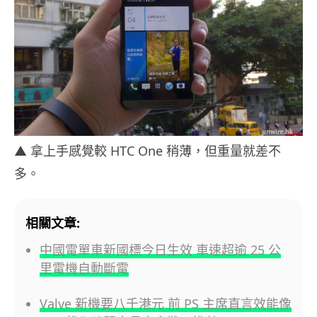
▲ 拿上手感覺較 HTC One 稍薄，但重量就差不
多。
相關文章:
中國電單車新國標今日生效 車速超逾 25 公
里電機自動斷電
Valve 新機要八千港元 前 PS 主席直言效能像