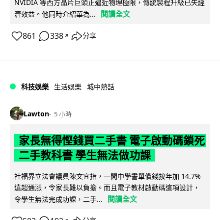
NVIDIA 等西方晶片巨頭正逼近物理極限，傳統製程升級已失經
閱讀全文
濟效益。他同時介紹華為...
861
338
分享
↗
科技娛樂
生活娛樂
城中熱話
Lawton
5 小時
家長無得慳錢買二手書 電子啟動碼鎖死
二手教科書 學生無法做功課
社福界立法會議員陳文宜指，一間中學書單價錢按年加 14.7%
遠超通漲，令家長難以負擔。而且電子教材啟動碼這項設計，
閱讀全文
令學生無法完成功課，二手...