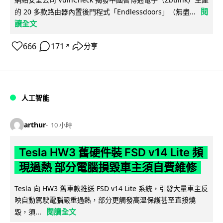
閱
的 20 多款路由器內置後門程式「Endlessdoors」（無盡...
讀全文
666
171
分享
↗
人工智能
arthur
10 小時
Tesla HW3 舊硬件裝 FSD v14 Lite 頻
現過熱 部分電腦損毀車主須自費維修
Tesla 向 HW3 舊車款推送 FSD v14 Lite 系統，引發大量車主反
映自動駕駛電腦嚴重過熱，部分更觸發高溫保護甚至直接燒
閱讀全文
毀，須...