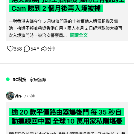
Cam 睇到 2 個月後再入境被捕
一對香港夫婦今年 5 月遊澳門乘的士拾獲他人遺留相機及電
池，拾遺不報並帶返香港自用。兩人本月 2 日經港珠澳大橋再
閱讀全文
次入境澳門時，被治安警察局...
358
54
分享
↗
3C科技
家居無線
Vin
7 小時
逾 20 款平價路由器爆後門 每 35 秒自
動連線回中國 全球 10 萬用家私隱堪憂
網絡安全公司 VulnCheck 揭發中國智博通電子（Zbtlink）生產