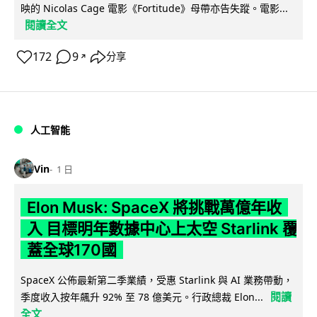
映的 Nicolas Cage 電影《Fortitude》母帶亦告失蹤。電影...
閱讀全文
172
9
分享
↗
人工智能
Vin
1 日
Elon Musk: SpaceX 將挑戰萬億年收
入 目標明年數據中心上太空 Starlink 覆
蓋全球170國
SpaceX 公佈最新第二季業績，受惠 Starlink 與 AI 業務帶動，
閱讀
季度收入按年飆升 92% 至 78 億美元。行政總裁 Elon...
全文