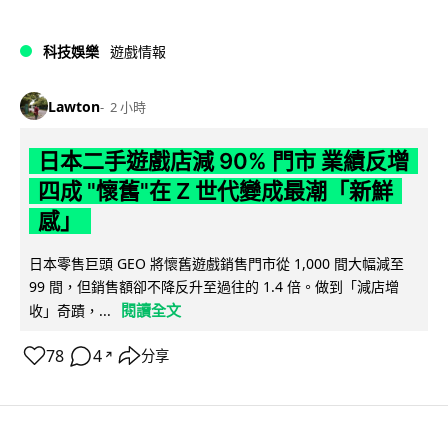
科技娛樂
遊戲情報
Lawton
2 小時
日本二手遊戲店減 90% 門市 業績反增
四成 "懷舊"在 Z 世代變成最潮「新鮮
感」
日本零售巨頭 GEO 將懷舊遊戲銷售門市從 1,000 間大幅減至
99 間，但銷售額卻不降反升至過往的 1.4 倍。做到「減店增
閱讀全文
收」奇蹟，...
78
4
分享
↗