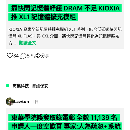
靠快閃記憶體紓緩 DRAM 不足 KIOXIA
推 XL1 記憶體擴充模組
KIOXIA 發表全新記憶體擴充模組 XL1 系列，結合低延遲快閃記
憶體 XL-FLASH 與 CXL 介面，將快閃記憶體轉化為記憶體擴充
閱讀全文
方...
84
5
分享
↗
商業科技
資訊保安
Lawton
1 日
東華學院誤發取錄電郵 全數 11,139 名
申請人一度空歡喜 專家:人為疏忽+系統