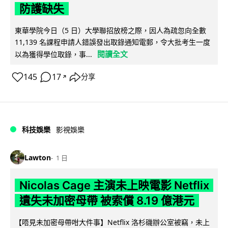
防護缺失
東華學院今日（5 日）大學聯招放榜之際，因人為疏忽向全數
11,139 名課程申請人錯誤發出取錄通知電郵，令大批考生一度
閱讀全文
以為獲得學位取錄，事...
145
17
分享
↗
科技娛樂
影視娛樂
Lawton
1 日
Nicolas Cage 主演未上映電影 Netflix
遺失未加密母帶 被索償 8.19 億港元
【唔見未加密母帶咁大件事】Netflix 洛杉磯辦公室被竊，未上