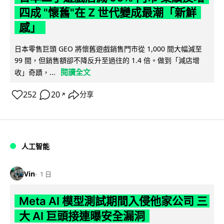
四成 "懷舊"在 Z 世代變成最潮「新鮮
感」
日本零售巨頭 GEO 將懷舊遊戲銷售門市從 1,000 間大幅減至
99 間，但銷售額卻不降反升至過往的 1.4 倍。做到「減店增
閱讀全文
收」奇蹟，...
252
20
分享
↗
人工智能
Vin
1 日
Meta AI 模型測試期間入侵他家公司 三
大 AI 巨頭接連曝安全漏洞