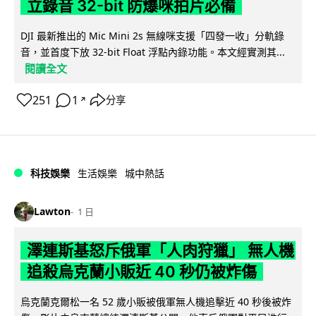
立錄音 32-bit 防爆咪拍片必備
DJI 最新推出的 Mic Mini 2s 無線咪支援「四發一收」分軌錄
音，並首度下放 32-bit Float 浮點內錄功能。本文經實測其...
閱讀全文
251
1
分享
↗
科技娛樂
生活娛樂
城中熱話
Lawton
1 日
澤連斯基怒斥俄軍「人肉狩獵」 無人機
追殺烏克蘭小販近 40 秒仍被炸傷
烏克蘭克爾松一名 52 歲小販被俄軍無人機追擊近 40 秒後被炸