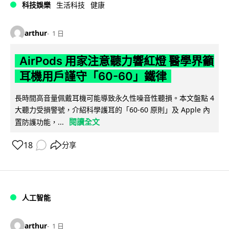
科技娛樂
生活科技
健康
arthur
1 日
AirPods 用家注意聽力響紅燈 醫學界籲
耳機用戶謹守「60-60」鐵律
長時間高音量佩戴耳機可能導致永久性噪音性聽損。本文盤點 4
大聽力受損警號，介紹科學護耳的「60-60 原則」及 Apple 內
閱讀全文
置防護功能，...
18
分享
人工智能
arthur
1 日