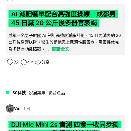
AI 減肥餐單配合高強度操練 成都男
45 日減 20 公斤後多器官衰竭
成都一名男子跟隨 AI 制訂高強度減脂計劃，45 日內減去約 20
公斤後昏迷送院。醫生診斷他患上尿源性膿毒症、膿毒性休克
閱讀全文
及多器官功能障礙。...
22
4
分享
↗
3C科技
家居無線
影音產品
Vin
1 日
DJI Mic Mini 2s 實測 四發一收同步獨