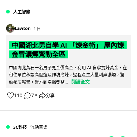
人工智能
Lawton
1 日
中國湖北男自學 AI 「煉金術」 屋內煉
金冒濃煙驚動全區
中國湖北黃石一名男子見金價高企，利用 AI 自學提煉黃金，在
租住單位私設高壓爐及作坊冶煉，過程產生大量刺鼻濃煙，驚
閱讀全文
動鄰居報警。警方到場揭發整...
110
7
分享
↗
3C科技
流動音樂