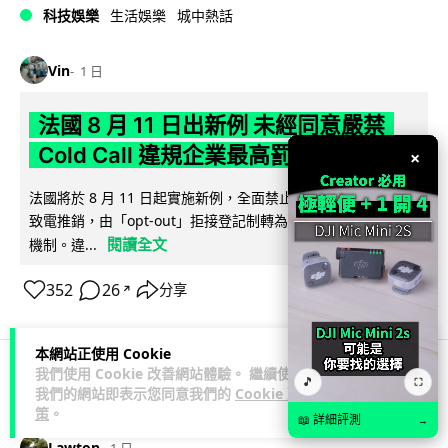
科技娛樂
生活娛樂
城中熱話
Vin
1 日
法國 8 月 11 日出新例 未經同意嚴禁
Cold Call 違規企業最高罰 345 萬
×
法國將於 8 月 11 日起實施新例，全面禁止企業未經消費者同意
致電推銷，由「opt-out」拒接登記制轉為「opt-in」先徵同意
閱讀全文
機制。違...
352
26
分享
↗
本網站正使用 Cookie
我們使用 Cookie 改善網站體驗。 繼續使用
🎵
⛶
人工智能
我們的網站即表示您同意我們的
Cookie 政
策
。
📖 詳細評測
→
Lawton