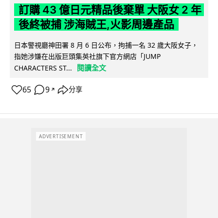
訂購 43 億日元精品後棄單 大阪女 2 年
後終被捕 涉海賊王,火影周邊產品
日本警視廳神田署 8 月 6 日公布，拘捕一名 32 歲大阪女子，
指她涉嫌在出版巨頭集英社旗下官方網店「JUMP
閱讀全文
CHARACTERS ST...
65
9
分享
↗
ADVERTISEMENT