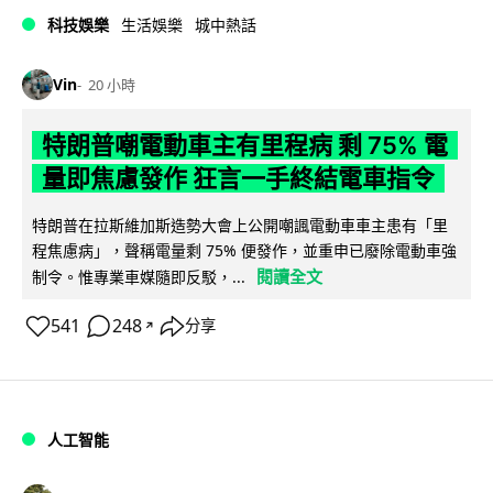
科技娛樂
生活娛樂
城中熱話
Vin
20 小時
特朗普嘲電動車主有里程病 剩 75% 電
量即焦慮發作 狂言一手終結電車指令
特朗普在拉斯維加斯造勢大會上公開嘲諷電動車車主患有「里
程焦慮病」，聲稱電量剩 75% 便發作，並重申已廢除電動車強
閱讀全文
制令。惟專業車媒隨即反駁，...
541
248
分享
↗
人工智能