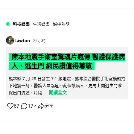
科技娛樂
生活娛樂
城中熱話
Lawton
21 小時
熊本地震手術室驚魂片瘋傳 醫護保護病
人、逃生門 網民讚值得尊敬
熊本縣 7 月 28 日發生 7.1 級地震，熊本綜合醫院手術室鏡頭拍
下地震一刻，醫護人員臨危不亂保護病人，更馬上開逃生門確
閱讀全文
保出口流通。片段...
67
17
分享
↗