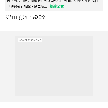
傷，影片由烏克蘭總統澤連斯基公開。他直斥俄軍對平民進行
閱讀全文
「狩獵式」攻擊，烏克蘭...
111
41
分享
↗
ADVERTISEMENT