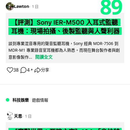
89
Lawton
1 日
【評測】Sony IER-M500 入耳式監聽
耳機：現場拍攝、後製監聽與人聲利器
談到專業混音專用的聲音監聽耳機，Sony 經典 MDR-7506 到
MDR-M1 專業錄音室耳機都為人熟悉。而現在舞台製作者與創
閱讀全文
意影像製作...
38
4
分享
↗
科技娛樂
遊戲情報
天恩
1 日