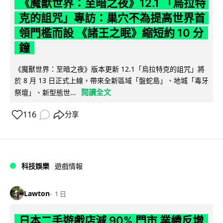
《魔獸世界：至暗之夜》12.1 「烏拉特
克的詛咒」專訪：巢穴不為提高世界首
領門檻而設 《諸王之眠》縮短約 10 分
鐘
《魔獸世界：至暗之夜》版本更新 12.1「烏拉特克的詛咒」將
於 8 月 13 日正式上線，帶來全新區域「盤蛇島」、地城「毒牙
閱讀全文
祭壇」、新型態世...
116
分享
科技娛樂
遊戲情報
Lawton
1 日
日本二手遊戲店減 90% 門市 業績反增