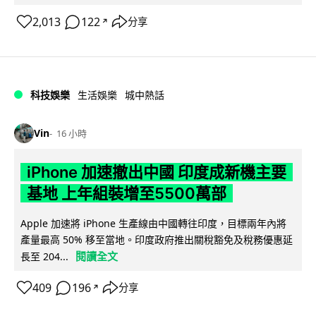
2,013
122
分享
↗
科技娛樂
生活娛樂
城中熱話
Vin
16 小時
iPhone 加速撤出中國 印度成新機主要
基地 上年組裝增至5500萬部
Apple 加速將 iPhone 生產線由中國轉往印度，目標兩年內將
產量最高 50% 移至當地。印度政府推出關稅豁免及稅務優惠延
閱讀全文
長至 204...
409
196
分享
↗