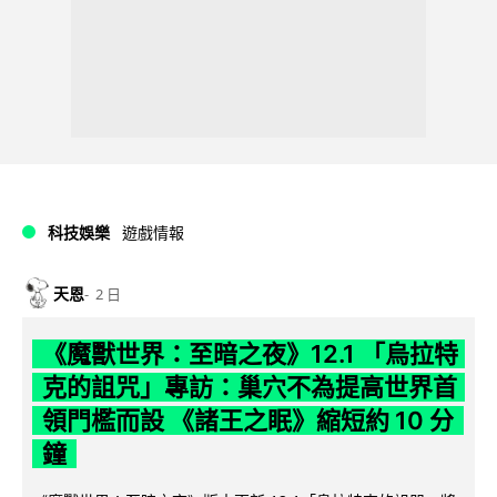
科技娛樂
遊戲情報
天恩
2 日
《魔獸世界：至暗之夜》12.1 「烏拉特
克的詛咒」專訪：巢穴不為提高世界首
領門檻而設 《諸王之眠》縮短約 10 分
鐘