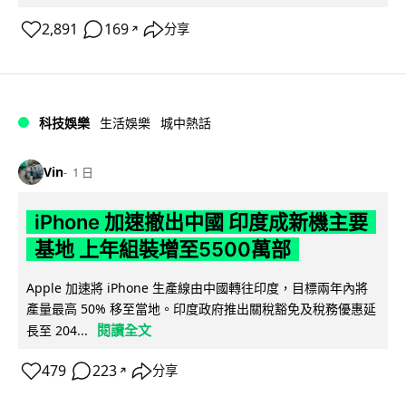
2,891
169
分享
↗
科技娛樂
生活娛樂
城中熱話
Vin
1 日
iPhone 加速撤出中國 印度成新機主要
基地 上年組裝增至5500萬部
Apple 加速將 iPhone 生產線由中國轉往印度，目標兩年內將
產量最高 50% 移至當地。印度政府推出關稅豁免及稅務優惠延
閱讀全文
長至 204...
479
223
分享
↗