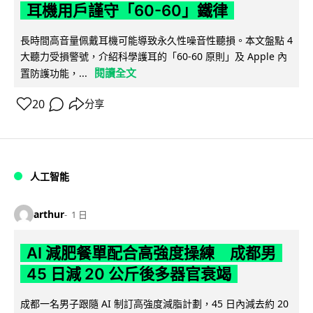
耳機用戶謹守「60-60」鐵律
長時間高音量佩戴耳機可能導致永久性噪音性聽損。本文盤點 4
大聽力受損警號，介紹科學護耳的「60-60 原則」及 Apple 內
閱讀全文
置防護功能，...
20
分享
人工智能
arthur
1 日
AI 減肥餐單配合高強度操練 成都男
45 日減 20 公斤後多器官衰竭
成都一名男子跟隨 AI 制訂高強度減脂計劃，45 日內減去約 20