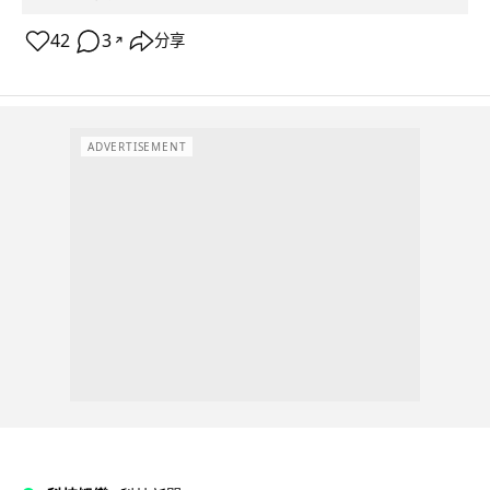
42
3
分享
↗
ADVERTISEMENT