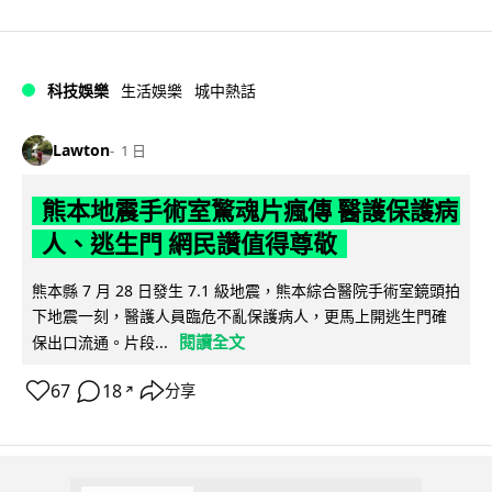
科技娛樂
生活娛樂
城中熱話
Lawton
1 日
熊本地震手術室驚魂片瘋傳 醫護保護病
人、逃生門 網民讚值得尊敬
熊本縣 7 月 28 日發生 7.1 級地震，熊本綜合醫院手術室鏡頭拍
下地震一刻，醫護人員臨危不亂保護病人，更馬上開逃生門確
閱讀全文
保出口流通。片段...
67
18
分享
↗