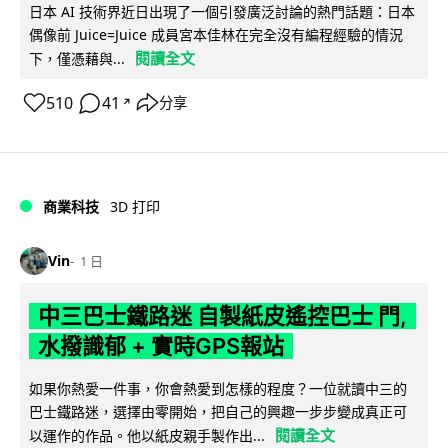
日本 AI 技術界近日出現了一個引發廣泛討論的熱門話題：日本
偶像前 Juice=Juice 成員宮本佳林在完全沒有編程經驗的情況
閱讀全文
下，僅憑藉與...
510
41
分享
↗
商業科技
3D 打印
Vin
1 日
中三巴士鐵路迷 自製紙皮遙控巴士 門,
水撥識郁 + 實時GPS報站
如果你熱愛一件事，你會熱愛到怎樣的程度？一位就讀中三的
巴士鐵路迷，選擇由零開始，把自己的興趣一步步變成真正可
閱讀全文
以運作的作品。他以紙皮親手製作出...