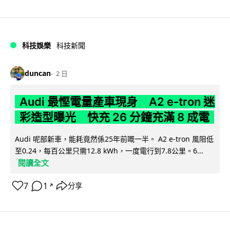
科技娛樂
科技新聞
duncan
2 日
Audi 最慳電量產車現身 A2 e-tron 迷
彩造型曝光 快充 26 分鐘充滿 8 成電
Audi 呢部新車，能耗竟然係25年前嘅一半。 A2 e-tron 風阻低
至0.24，每百公里只需12.8 kWh，一度電行到7.8公里。6...
閱讀全文
7
1
分享
↗