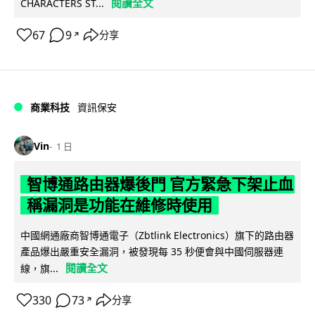
閱讀全文
CHARACTERS ST...
67
9
分享
↗
商業科技
資訊保安
Vin
1 日
智博通路由器爆後門 官方緊急下架止血
稱漏洞是功能在維修時使用
中國網通廠商智博通電子（Zbtlink Electronics）旗下的路由器
產品爆出嚴重安全漏洞，被發現每 35 秒便會與中國伺服器連
閱讀全文
線，旗...
330
73
分享
↗