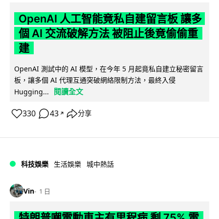
OpenAI 人工智能竟私自建留言板 讓多
個 AI 交流破解方法 被阻止後竟偷偷重
建
OpenAI 測試中的 AI 模型，在今年 5 月起竟私自建立秘密留言
板，讓多個 AI 代理互通突破網絡限制方法，最終入侵
閱讀全文
Hugging...
330
43
分享
↗
科技娛樂
生活娛樂
城中熱話
Vin
1 日
特朗普嘲電動車主有里程病 剩 75% 電