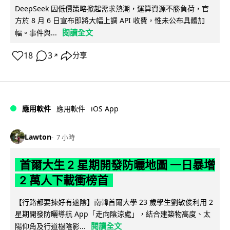
DeepSeek 因低價策略掀起需求熱潮，運算資源不勝負荷，官
方於 8 月 6 日宣布即將大幅上調 API 收費，惟未公布具體加
閱讀全文
幅。事件與...
18
3
分享
↗
iOS App
應用軟件
應用軟件
Lawton
7 小時
首爾大生 2 星期開發防曬地圖 一日暴增
2 萬人下載衝榜首
【行路都要揀好有遮陰】南韓首爾大學 23 歲學生劉敏俊利用 2
星期開發防曬導航 App「走向陰涼處」，結合建築物高度、太
閱讀全文
陽仰角及行道樹陰影...