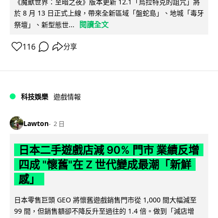
《魔獸世界：至暗之夜》版本更新 12.1「烏拉特克的詛咒」將
於 8 月 13 日正式上線，帶來全新區域「盤蛇島」、地城「毒牙
閱讀全文
祭壇」、新型態世...
116
分享
科技娛樂
遊戲情報
Lawton
2 日
日本二手遊戲店減 90% 門市 業績反增
四成 "懷舊"在 Z 世代變成最潮「新鮮
感」
日本零售巨頭 GEO 將懷舊遊戲銷售門市從 1,000 間大幅減至
99 間，但銷售額卻不降反升至過往的 1.4 倍。做到「減店增