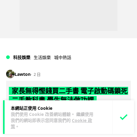
科技娛樂
生活娛樂
城中熱話
Lawton
2 日
家長無得慳錢買二手書 電子啟動碼鎖死
二手教科書 學生無法做功課
本網站正使用 Cookie
社福界立法會議員陳文宜指，一間中學書單價錢按年加 14.7%
我們使用 Cookie 改善網站體驗。 繼續使用
遠超通漲，令家長難以負擔。而且電子教材啟動碼這項設計，
我們的網站即表示您同意我們的
Cookie 政
策
。
閱讀全文
令學生無法完成功課，二手...