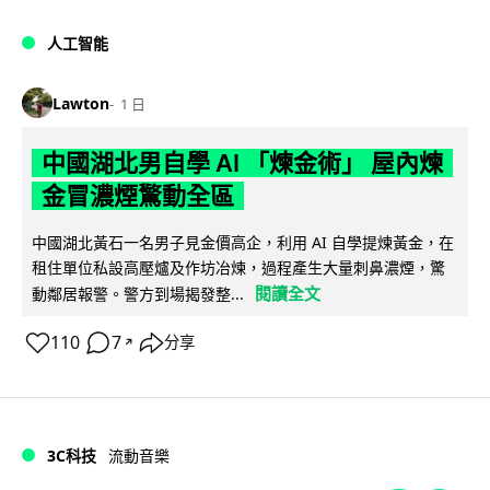
人工智能
Lawton
1 日
中國湖北男自學 AI 「煉金術」 屋內煉
金冒濃煙驚動全區
中國湖北黃石一名男子見金價高企，利用 AI 自學提煉黃金，在
租住單位私設高壓爐及作坊冶煉，過程產生大量刺鼻濃煙，驚
閱讀全文
動鄰居報警。警方到場揭發整...
110
7
分享
↗
3C科技
流動音樂