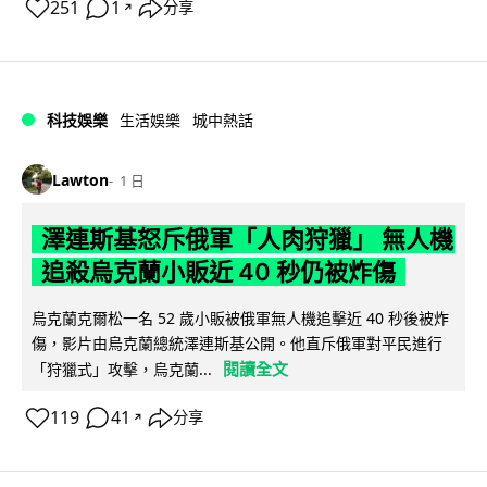
251
1
分享
↗
科技娛樂
生活娛樂
城中熱話
Lawton
1 日
澤連斯基怒斥俄軍「人肉狩獵」 無人機
追殺烏克蘭小販近 40 秒仍被炸傷
烏克蘭克爾松一名 52 歲小販被俄軍無人機追擊近 40 秒後被炸
傷，影片由烏克蘭總統澤連斯基公開。他直斥俄軍對平民進行
閱讀全文
「狩獵式」攻擊，烏克蘭...
119
41
分享
↗