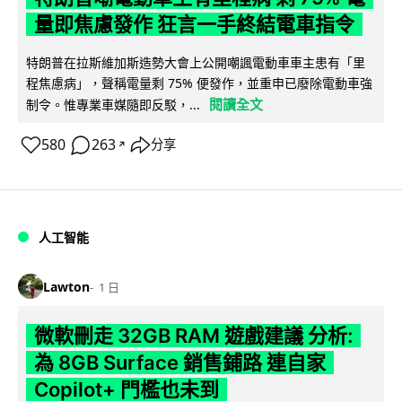
量即焦慮發作 狂言一手終結電車指令
特朗普在拉斯維加斯造勢大會上公開嘲諷電動車車主患有「里
程焦慮病」，聲稱電量剩 75% 便發作，並重申已廢除電動車強
閱讀全文
制令。惟專業車媒隨即反駁，...
580
263
分享
↗
人工智能
Lawton
1 日
微軟刪走 32GB RAM 遊戲建議 分析:
為 8GB Surface 銷售鋪路 連自家
Copilot+ 門檻也未到