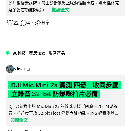
公斤後昏迷送院。醫生診斷他患上尿源性膿毒症、膿毒性休克
閱讀全文
及多器官功能障礙。...
22
4
分享
↗
3C科技
家居無線
影音產品
Vin
1 日
DJI Mic Mini 2s 實測 四發一收同步獨
立錄音 32-bit 防爆咪拍片必備
DJI 最新推出的 Mic Mini 2s 無線咪支援「四發一收」分軌錄
音，並首度下放 32-bit Float 浮點內錄功能。本文經實測其...
閱讀全文