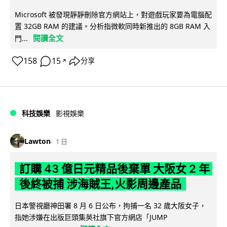
Microsoft 被發現靜靜刪除官方網站上，對遊戲玩家要為電腦配
置 32GB RAM 的建議。分析指微軟同時新推出的 8GB RAM 入
閱讀全文
門...
158
15
分享
↗
科技娛樂
影視娛樂
Lawton
1 日
訂購 43 億日元精品後棄單 大阪女 2 年
後終被捕 涉海賊王,火影周邊產品
日本警視廳神田署 8 月 6 日公布，拘捕一名 32 歲大阪女子，
指她涉嫌在出版巨頭集英社旗下官方網店「JUMP