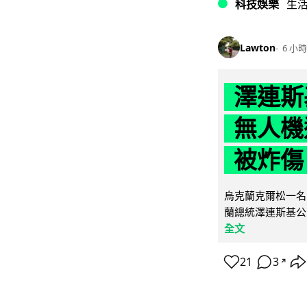
科技娛樂
生
Lawton
6 小時
澤連斯
無人機
被炸傷
烏克蘭克爾松一名 
蘭總統澤連斯基公
全文
21
3
↗