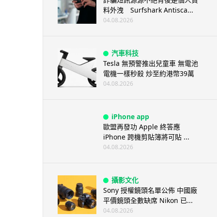
料外洩 Surfshark Antisca...
04.08.2026
汽車科技
Tesla 無預警推出兒童車 無電池
電機一樣秒殺 炒至約港幣39萬
04.08.2026
iPhone app
歐盟再發功 Apple 終答應
iPhone 跨機剪貼簿將可貼 ...
04.08.2026
攝影文化
Sony 授權鏡頭名單公佈 中國廠
平價鏡頭全數缺席 Nikon 已...
04.08.2026