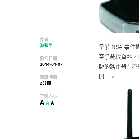
作者
海藍牛
早前 NSA 
至乎截取資料，
發佈日期
2014-01-07
牌的路由器有不
開」。
閱讀時間
2分鐘
字體大小
A
A
A