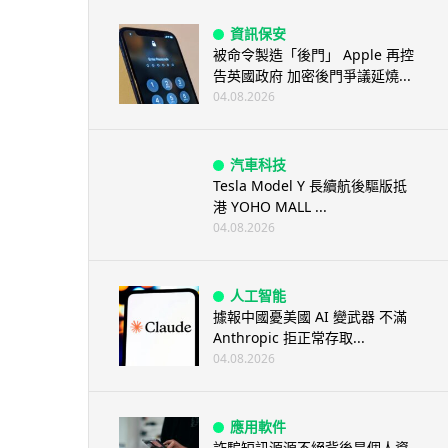
資訊保安
被命令製造「後門」 Apple 再控
告英國政府 加密後門爭議延燒...
04.08.2026
汽車科技
Tesla Model Y 長續航後驅版抵
港 YOHO MALL ...
04.08.2026
人工智能
據報中國憂美國 AI 變武器 不滿
Anthropic 拒正常存取...
04.08.2026
應用軟件
詐騙短訊源源不絕背後是個人資