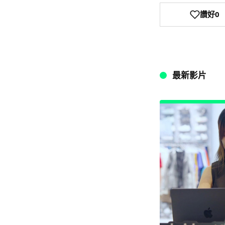
讚好
0
最新影片