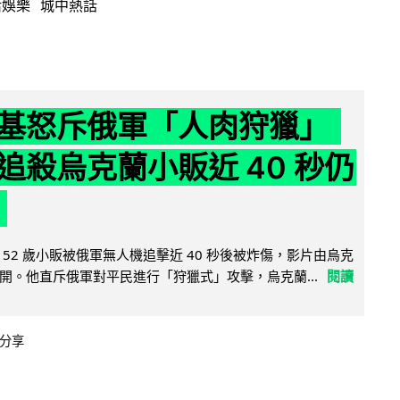
活娛樂
城中熱話
基怒斥俄軍「人肉狩獵」
追殺烏克蘭小販近 40 秒仍
52 歲小販被俄軍無人機追擊近 40 秒後被炸傷，影片由烏克
開。他直斥俄軍對平民進行「狩獵式」攻擊，烏克蘭...
閱讀
分享