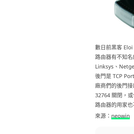
數日前黑客 Eloi V
路由器有不知名的
Linksys、N
後門是 TCP Po
廠商們的後門接口
32764 關閉，或
路由器的用家也不
來源：
neowin