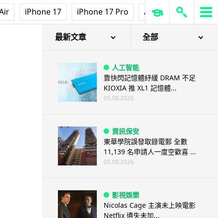
Air
iPhone 17
iPhone 17 Pro
AirPods Pro 3
Ap
最新文章
全部
人工智能
靠快閃記憶體紓緩 DRAM 不足
KIOXIA 推 XL1 記憶體...
05.08.2026
資訊保安
東華學院誤發取錄電郵 全數
11,139 名申請人一度空歡喜 ...
05.08.2026
影視娛樂
Nicolas Cage 主演未上映電影
Netflix 遺失未加...