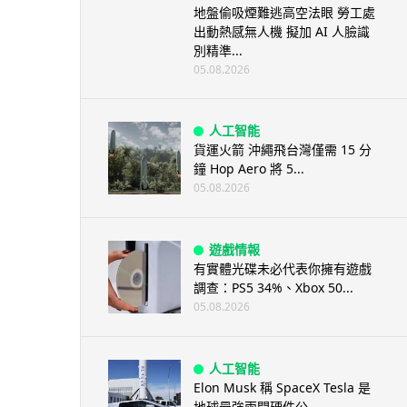
地盤偷吸煙難逃高空法眼 勞工處
出動熱感無人機 擬加 AI 人臉識
別精準...
05.08.2026
人工智能
貨運火箭 沖繩飛台灣僅需 15 分
鐘 Hop Aero 將 5...
05.08.2026
遊戲情報
有實體光碟未必代表你擁有遊戲
調查：PS5 34%、Xbox 50...
05.08.2026
人工智能
Elon Musk 稱 SpaceX Tesla 是
地球最強兩間硬件公...