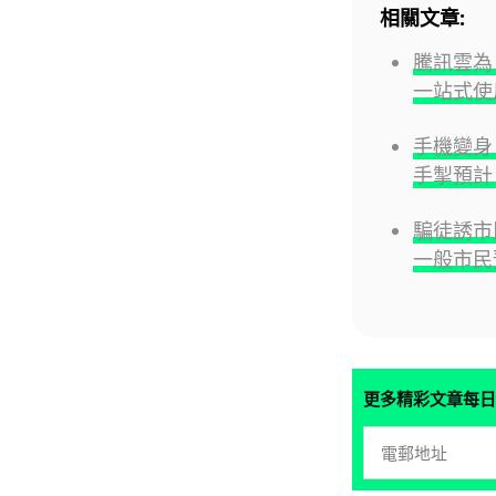
相關文章:
騰訊雲為
一站式使
手機變身 G
手掣預計 
騙徒誘市
一般市民
更多精彩文章每日