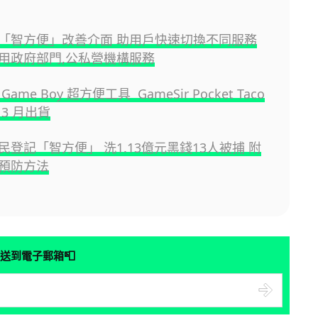
「智方便」改善介面 助用戶快速切換不同服務
用政府部門,公私營機構服務
ame Boy 超方便工具 GameSir Pocket Taco
3 月出貨
民登記「智方便」 洗1.13億元黑錢13人被捕 附
預防方法
📮
送到電子郵箱