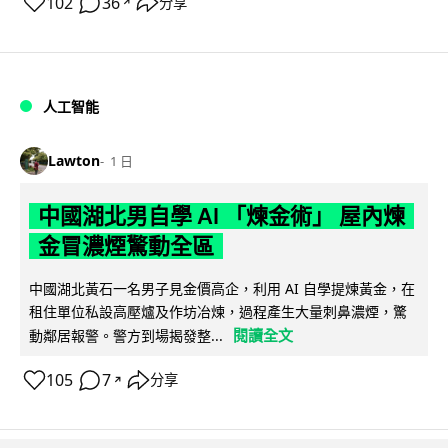
102
36
分享
↗
人工智能
Lawton
1 日
中國湖北男自學 AI 「煉金術」 屋內煉
金冒濃煙驚動全區
中國湖北黃石一名男子見金價高企，利用 AI 自學提煉黃金，在
租住單位私設高壓爐及作坊冶煉，過程產生大量刺鼻濃煙，驚
閱讀全文
動鄰居報警。警方到場揭發整...
105
7
分享
↗