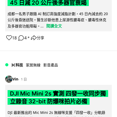
45 日減 20 公斤後多器官衰竭
成都一名男子跟隨 AI 制訂高強度減脂計劃，45 日內減去約 20
公斤後昏迷送院。醫生診斷他患上尿源性膿毒症、膿毒性休克
閱讀全文
及多器官功能障礙。...
18
4
分享
↗
3C科技
家居無線
影音產品
Vin
1 日
DJI Mic Mini 2s 實測 四發一收同步獨
立錄音 32-bit 防爆咪拍片必備
DJI 最新推出的 Mic Mini 2s 無線咪支援「四發一收」分軌錄