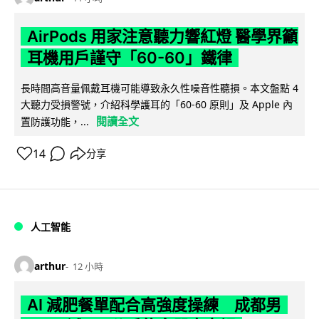
AirPods 用家注意聽力響紅燈 醫學界籲
耳機用戶謹守「60-60」鐵律
長時間高音量佩戴耳機可能導致永久性噪音性聽損。本文盤點 4
大聽力受損警號，介紹科學護耳的「60-60 原則」及 Apple 內
閱讀全文
置防護功能，...
14
分享
人工智能
arthur
12 小時
AI 減肥餐單配合高強度操練 成都男