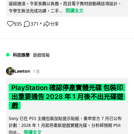
遠超通漲，令家長難以負擔。而且電子教材啟動碼這項設計，
閱讀全文
令學生無法完成功課，二手...
935
371
分享
↗
科技娛樂
遊戲情報
Lawton
1 日
PlayStation 確認停產實體光碟 包裝印
出重要通告 2028 年 1 月後不出光碟遊
戲
Sony 已在 PS5 主機包裝加貼提示貼紙，重申官方 7 月已公布
計劃：2028 年 1 月起停產新遊戲實體光碟。分析師預期 PS6
閱讀全文
因此...