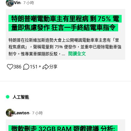
Vin
7 小時
特朗普嘲電動車主有里程病 剩 75% 電
量即焦慮發作 狂言一手終結電車指令
特朗普在拉斯維加斯造勢大會上公開嘲諷電動車車主患有「里
程焦慮病」，聲稱電量剩 75% 便發作，並重申已廢除電動車強
閱讀全文
制令。惟專業車媒隨即反駁，...
386
151
分享
↗
人工智能
Lawton
7 小時
微軟刪走 32GB RAM 遊戲建議 分析: