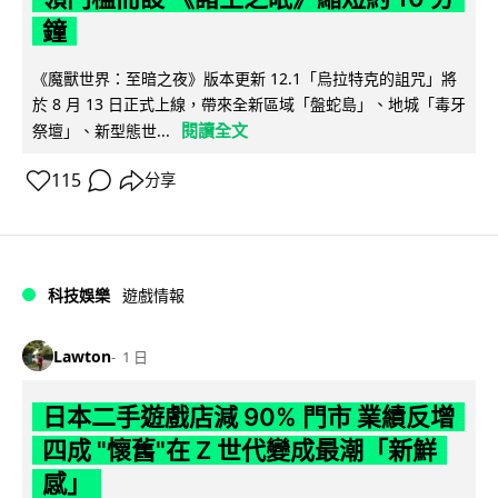
鐘
《魔獸世界：至暗之夜》版本更新 12.1「烏拉特克的詛咒」將
於 8 月 13 日正式上線，帶來全新區域「盤蛇島」、地城「毒牙
閱讀全文
祭壇」、新型態世...
115
分享
科技娛樂
遊戲情報
Lawton
1 日
日本二手遊戲店減 90% 門市 業績反增
四成 "懷舊"在 Z 世代變成最潮「新鮮
感」