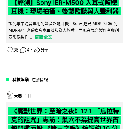
【評測】Sony IER-M500 入耳式監聽
耳機：現場拍攝、後製監聽與人聲利器
談到專業混音專用的聲音監聽耳機，Sony 經典 MDR-7506 到
MDR-M1 專業錄音室耳機都為人熟悉。而現在舞台製作者與創
閱讀全文
意影像製作...
36
4
分享
↗
科技娛樂
遊戲情報
天恩
1 日
《魔獸世界：至暗之夜》12.1 「烏拉特
克的詛咒」專訪：巢穴不為提高世界首
領門檻而設 《諸王之眠》縮短約 10 分