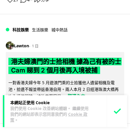
科技娛樂
生活娛樂
城中熱話
Lawton
1 日
港夫婦澳門的士拾相機 據為己有被的士
Cam 睇到 2 個月後再入境被捕
一對香港夫婦今年 5 月遊澳門乘的士拾獲他人遺留相機及電
池，拾遺不報並帶返香港自用。兩人本月 2 日經港珠澳大橋再
閱讀全文
次入境澳門時，被治安警察局...
本網站正使用 Cookie
我們使用 Cookie 改善網站體驗。 繼續使用
532
75
分享
↗
我們的網站即表示您同意我們的
Cookie 政
策
。