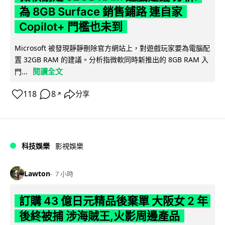
為 8GB Surface 銷售鋪路 連自家
Copilot+ 門檻也未到
Microsoft 被發現靜靜刪除官方網站上，對遊戲玩家要為電腦配
置 32GB RAM 的建議。分析指微軟同時新推出的 8GB RAM 入
閱讀全文
門...
118
8
分享
↗
科技娛樂
影視娛樂
Lawton
7 小時
訂購 43 億日元精品後棄單 大阪女 2 年
後終被捕 涉海賊王,火影周邊產品