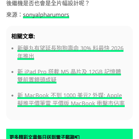
後繼機是否也會是全片幅設計呢？
來源：
sonyalpharumors
相關文章:
新藥丸有望延長狗狗壽命 30% 料最快 2026
年推出
新 iPad Pro 搭載 M5 晶片及 12GB 記憶體
雙前置鏡頭成疑
新 MacBook 不到 1000 美元? 外媒: Apple
擬推平價筆電 平價版 MacBook 衝擊市佔率
📮
更多精彩文章每日送到電子郵箱