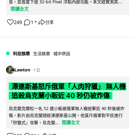
音，並首度下放 32-bit Float 浮點內錄功能。本文經實測其...
閱讀全文
249
1
分享
↗
科技娛樂
生活娛樂
城中熱話
Lawton
1 日
澤連斯基怒斥俄軍「人肉狩獵」 無人機
追殺烏克蘭小販近 40 秒仍被炸傷
烏克蘭克爾松一名 52 歲小販被俄軍無人機追擊近 40 秒後被炸
傷，影片由烏克蘭總統澤連斯基公開。他直斥俄軍對平民進行
閱讀全文
「狩獵式」攻擊，烏克蘭...