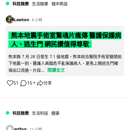
科技娛樂
生活娛樂
城中熱話
Lawton
8 小時
熊本地震手術室驚魂片瘋傳 醫護保護病
人、逃生門 網民讚值得尊敬
熊本縣 7 月 28 日發生 7.1 級地震，熊本綜合醫院手術室鏡頭拍
下地震一刻，醫護人員臨危不亂保護病人，更馬上開逃生門確
閱讀全文
保出口流通。片段...
51
15
分享
↗
科技娛樂
生活科技
健康
arthur
11 小時