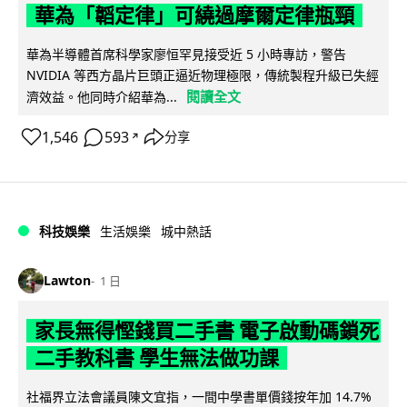
華為「韜定律」可繞過摩爾定律瓶頸
華為半導體首席科學家廖恒罕見接受近 5 小時專訪，警告
NVIDIA 等西方晶片巨頭正逼近物理極限，傳統製程升級已失經
閱讀全文
濟效益。他同時介紹華為...
1,546
593
分享
↗
科技娛樂
生活娛樂
城中熱話
Lawton
1 日
家長無得慳錢買二手書 電子啟動碼鎖死
二手教科書 學生無法做功課
社福界立法會議員陳文宜指，一間中學書單價錢按年加 14.7%