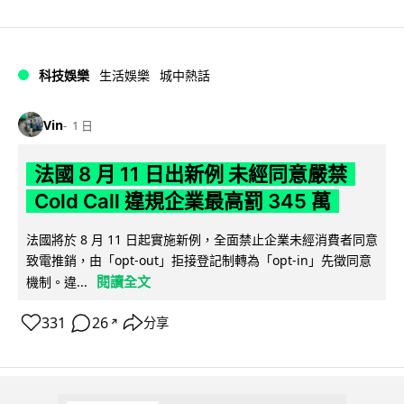
科技娛樂
生活娛樂
城中熱話
Vin
1 日
法國 8 月 11 日出新例 未經同意嚴禁
Cold Call 違規企業最高罰 345 萬
法國將於 8 月 11 日起實施新例，全面禁止企業未經消費者同意
致電推銷，由「opt-out」拒接登記制轉為「opt-in」先徵同意
閱讀全文
機制。違...
331
26
分享
↗