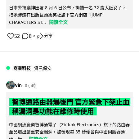
日本警視廳神田署 8 月 6 日公布，拘捕一名 32 歲大阪女子，
指她涉嫌在出版巨頭集英社旗下官方網店「JUMP
閱讀全文
CHARACTERS ST...
52
8
分享
↗
商業科技
資訊保安
Vin
8 小時
智博通路由器爆後門 官方緊急下架止血
稱漏洞是功能在維修時使用
中國網通廠商智博通電子（Zbtlink Electronics）旗下的路由器
產品爆出嚴重安全漏洞，被發現每 35 秒便會與中國伺服器連