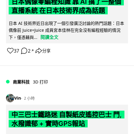
日本偶像零編程知識 靠 AI 搞了一整個
直播系統 在日本技術界成為話題
日本 AI 技術界近日出現了一個引發廣泛討論的熱門話題：日本
偶像前 Juice=Juice 成員宮本佳林在完全沒有編程經驗的情況
閱讀全文
下，僅憑藉與...
37
2
分享
↗
商業科技
3D 打印
Vin
2 小時
中三巴士鐵路迷 自製紙皮遙控巴士 門,
水撥識郁 + 實時GPS報站