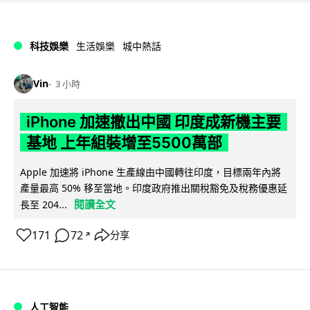
科技娛樂
生活娛樂
城中熱話
Vin
3 小時
iPhone 加速撤出中國 印度成新機主要
基地 上年組裝增至5500萬部
Apple 加速將 iPhone 生產線由中國轉往印度，目標兩年內將
產量最高 50% 移至當地。印度政府推出關稅豁免及稅務優惠延
閱讀全文
長至 204...
171
72
分享
↗
人工智能