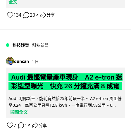
全文
134
20
分享
↗
科技娛樂
科技新聞
duncan
1 日
Audi 最慳電量產車現身 A2 e-tron 迷
彩造型曝光 快充 26 分鐘充滿 8 成電
Audi 呢部新車，能耗竟然係25年前嘅一半。 A2 e-tron 風阻低
至0.24，每百公里只需12.8 kWh，一度電行到7.8公里。6...
閱讀全文
7
1
分享
↗