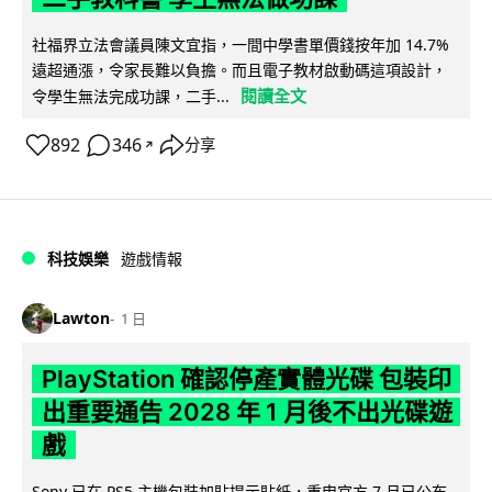
社福界立法會議員陳文宜指，一間中學書單價錢按年加 14.7%
遠超通漲，令家長難以負擔。而且電子教材啟動碼這項設計，
閱讀全文
令學生無法完成功課，二手...
892
346
分享
↗
科技娛樂
遊戲情報
Lawton
1 日
PlayStation 確認停產實體光碟 包裝印
出重要通告 2028 年 1 月後不出光碟遊
戲
Sony 已在 PS5 主機包裝加貼提示貼紙，重申官方 7 月已公布