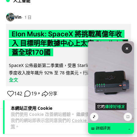
人工智能
Vin
1 日
Elon Musk: SpaceX 將挑戰萬億年收
入 目標明年數據中心上太空 Starlink 覆
×
蓋全球170國
SpaceX 公佈最新第二季業績，受惠 Starlink 與 AI 業務帶動，
閱讀
季度收入按年飆升 92% 至 78 億美元。行政總裁 Elon...
全文
142
19
分享
↗
本網站正使用 Cookie
我們使用 Cookie 改善網站體驗。 繼續使用
🎵
⛶
我們的網站即表示您同意我們的
Cookie 政
人工智能
策
。
📖 詳細評測
→