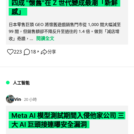
四成 "懷舊"在 Z 世代變成最潮「新鮮
感」
日本零售巨頭 GEO 將懷舊遊戲銷售門市從 1,000 間大幅減至
99 間，但銷售額卻不降反升至過往的 1.4 倍。做到「減店增
閱讀全文
收」奇蹟，...
223
18
分享
↗
人工智能
Vin
20 小時
Meta AI 模型測試期間入侵他家公司 三
大 AI 巨頭接連曝安全漏洞