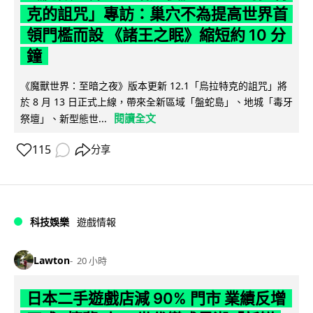
克的詛咒」專訪：巢穴不為提高世界首
領門檻而設 《諸王之眠》縮短約 10 分
鐘
《魔獸世界：至暗之夜》版本更新 12.1「烏拉特克的詛咒」將
於 8 月 13 日正式上線，帶來全新區域「盤蛇島」、地城「毒牙
閱讀全文
祭壇」、新型態世...
115
分享
科技娛樂
遊戲情報
Lawton
20 小時
日本二手遊戲店減 90% 門市 業績反增