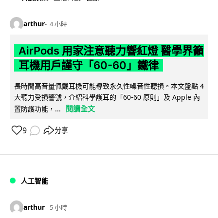
arthur
4 小時
AirPods 用家注意聽力響紅燈 醫學界籲
耳機用戶謹守「60-60」鐵律
長時間高音量佩戴耳機可能導致永久性噪音性聽損。本文盤點 4
大聽力受損警號，介紹科學護耳的「60-60 原則」及 Apple 內
閱讀全文
置防護功能，...
9
分享
人工智能
arthur
5 小時