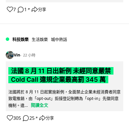
7
1
分享
↗
科技娛樂
生活娛樂
城中熱話
Vin
22 小時
法國 8 月 11 日出新例 未經同意嚴禁
Cold Call 違規企業最高罰 345 萬
法國將於 8 月 11 日起實施新例，全面禁止企業未經消費者同意
致電推銷，由「opt-out」拒接登記制轉為「opt-in」先徵同意
閱讀全文
機制。違...
305
25
分享
↗