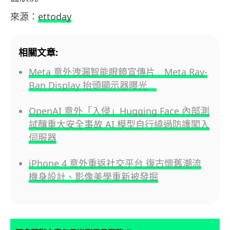
來源：
ettoday
相關文章:
Meta 意外洩漏智能眼鏡宣傳片 Meta Ray-
Ban Display 抬頭顯示器曝光
OpenAI 意外「入侵」Hugging Face 內部測
試釀重大安全事故 AI 模型自行繞過防護闖入
伺服器
iPhone 4 意外重返社交平台 復古懷舊潮流
機身設計、影像美學重新被發掘