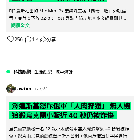
DJI 最新推出的 Mic Mini 2s 無線咪支援「四發一收」分軌錄
音，並首度下放 32-bit Float 浮點內錄功能。本文經實測其...
閱讀全文
256
1
分享
↗
科技娛樂
生活娛樂
城中熱話
Lawton
17 小時
澤連斯基怒斥俄軍「人肉狩獵」 無人機
追殺烏克蘭小販近 40 秒仍被炸傷
烏克蘭克爾松一名 52 歲小販被俄軍無人機追擊近 40 秒後被炸
傷，影片由烏克蘭總統澤連斯基公開。他直斥俄軍對平民進行