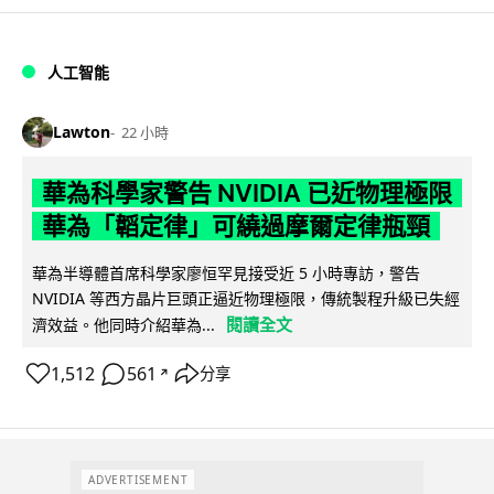
人工智能
Lawton
22 小時
華為科學家警告 NVIDIA 已近物理極限
華為「韜定律」可繞過摩爾定律瓶頸
華為半導體首席科學家廖恒罕見接受近 5 小時專訪，警告
NVIDIA 等西方晶片巨頭正逼近物理極限，傳統製程升級已失經
閱讀全文
濟效益。他同時介紹華為...
1,512
561
分享
↗
ADVERTISEMENT