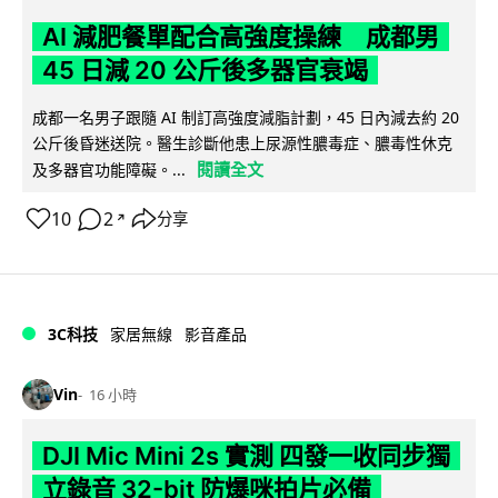
AI 減肥餐單配合高強度操練 成都男
45 日減 20 公斤後多器官衰竭
成都一名男子跟隨 AI 制訂高強度減脂計劃，45 日內減去約 20
公斤後昏迷送院。醫生診斷他患上尿源性膿毒症、膿毒性休克
閱讀全文
及多器官功能障礙。...
10
2
分享
↗
3C科技
家居無線
影音產品
Vin
16 小時
DJI Mic Mini 2s 實測 四發一收同步獨
立錄音 32-bit 防爆咪拍片必備