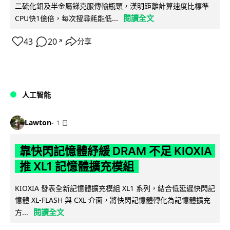
二硫化鉬及半金屬銻克服傳輸瓶頸，漢明距離計算速度比標準
閱讀全文
CPU快1億倍，每次搜尋耗能低...
43
20
分享
↗
人工智能
Lawton
1 日
靠快閃記憶體紓緩 DRAM 不足 KIOXIA
推 XL1 記憶體擴充模組
KIOXIA 發表全新記憶體擴充模組 XL1 系列，結合低延遲快閃記
憶體 XL-FLASH 與 CXL 介面，將快閃記憶體轉化為記憶體擴充
閱讀全文
方...