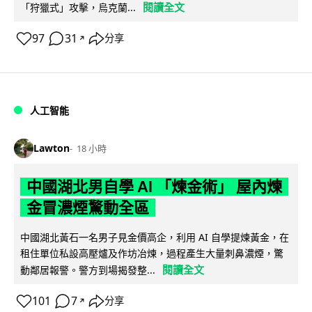
閱讀全文
「狩獵式」攻擊，烏克蘭...
97
31
分享
↗
人工智能
Lawton
18 小時
中國湖北男自學 AI 「煉金術」 屋內煉
金冒濃煙驚動全區
中國湖北黃石一名男子見金價高企，利用 AI 自學提煉黃金，在
租住單位私設高壓爐及作坊冶煉，過程產生大量刺鼻濃煙，驚
閱讀全文
動鄰居報警。警方到場揭發整...
101
7
分享
↗