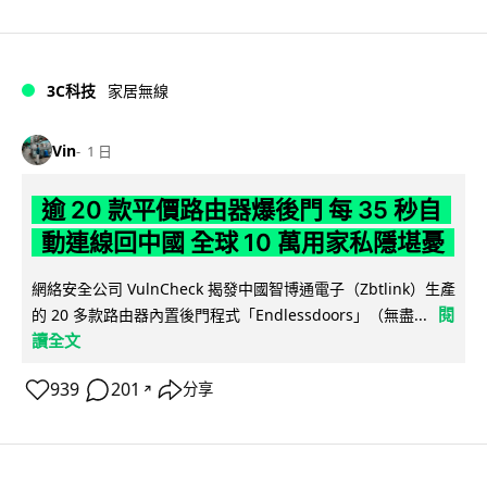
3C科技
家居無線
Vin
1 日
逾 20 款平價路由器爆後門 每 35 秒自
動連線回中國 全球 10 萬用家私隱堪憂
網絡安全公司 VulnCheck 揭發中國智博通電子（Zbtlink）生產
閱
的 20 多款路由器內置後門程式「Endlessdoors」（無盡...
讀全文
939
201
分享
↗