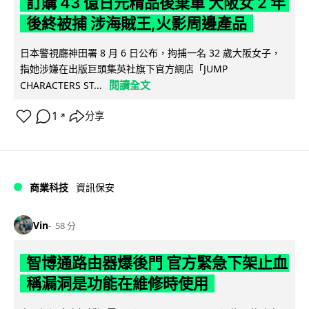
訂購 43 億日元精品後棄單 大阪女 2 年
後終被捕 涉海賊王,火影周邊產品
日本警視廳神田署 8 月 6 日公布，拘捕一名 32 歲大阪女子，
指她涉嫌在出版巨頭集英社旗下官方網店「JUMP
閱讀全文
CHARACTERS ST...
1
分享
↗
商業科技
資訊保安
Vin
58 分
智博通路由器爆後門 官方緊急下架止血
稱漏洞是功能在維修時使用