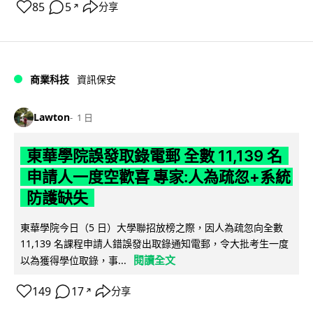
85
5
分享
↗
商業科技
資訊保安
Lawton
1 日
東華學院誤發取錄電郵 全數 11,139 名
申請人一度空歡喜 專家:人為疏忽+系統
防護缺失
東華學院今日（5 日）大學聯招放榜之際，因人為疏忽向全數
11,139 名課程申請人錯誤發出取錄通知電郵，令大批考生一度
閱讀全文
以為獲得學位取錄，事...
149
17
分享
↗