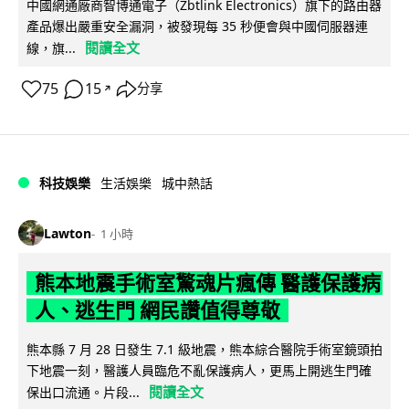
中國網通廠商智博通電子（Zbtlink Electronics）旗下的路由器
產品爆出嚴重安全漏洞，被發現每 35 秒便會與中國伺服器連
閱讀全文
線，旗...
75
15
分享
↗
科技娛樂
生活娛樂
城中熱話
Lawton
1 小時
熊本地震手術室驚魂片瘋傳 醫護保護病
人、逃生門 網民讚值得尊敬
熊本縣 7 月 28 日發生 7.1 級地震，熊本綜合醫院手術室鏡頭拍
下地震一刻，醫護人員臨危不亂保護病人，更馬上開逃生門確
閱讀全文
保出口流通。片段...