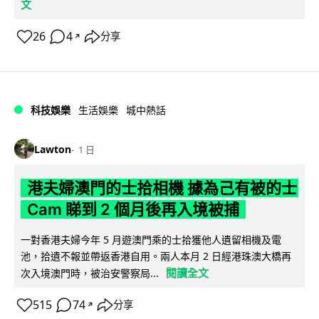
文
26
4
分享
↗
科技娛樂
生活娛樂
城中熱話
Lawton
1 日
港夫婦澳門的士拾相機 據為己有被的士
Cam 睇到 2 個月後再入境被捕
一對香港夫婦今年 5 月遊澳門乘的士拾獲他人遺留相機及電
池，拾遺不報並帶返香港自用。兩人本月 2 日經港珠澳大橋再
閱讀全文
次入境澳門時，被治安警察局...
515
74
分享
↗