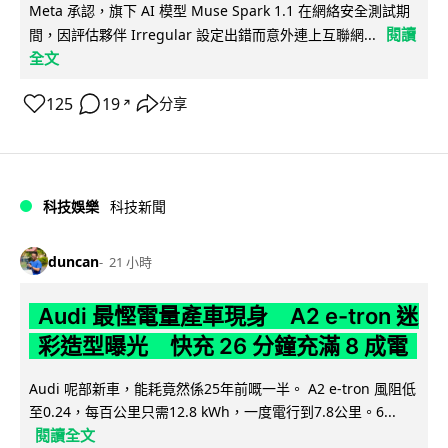
Meta 承認，旗下 AI 模型 Muse Spark 1.1 在網絡安全測試期
閱讀
間，因評估夥伴 Irregular 設定出錯而意外連上互聯網...
全文
125
19
分享
↗
科技娛樂
科技新聞
duncan
21 小時
Audi 最慳電量產車現身 A2 e-tron 迷
彩造型曝光 快充 26 分鐘充滿 8 成電
Audi 呢部新車，能耗竟然係25年前嘅一半。 A2 e-tron 風阻低
至0.24，每百公里只需12.8 kWh，一度電行到7.8公里。6...
閱讀全文