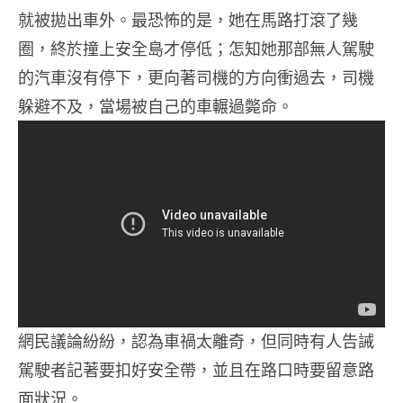
就被拋出車外。最恐怖的是，她在馬路打滾了幾
圈，終於撞上安全島才停低；怎知她那部無人駕駛
的汽車沒有停下，更向著司機的方向衝過去，司機
躲避不及，當場被自己的車輾過斃命。
網民議論紛紛，認為車禍太離奇，但同時有人告誡
駕駛者記著要扣好安全帶，並且在路口時要留意路
面狀況。