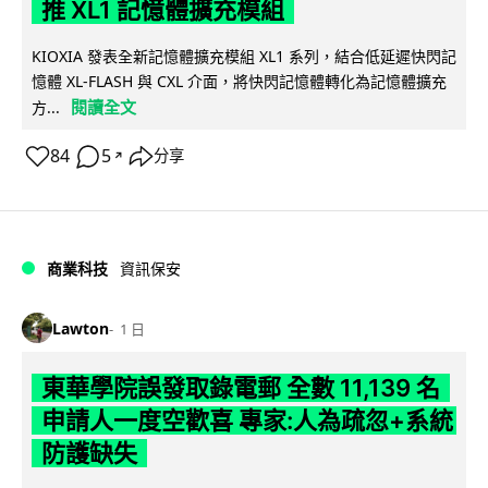
推 XL1 記憶體擴充模組
KIOXIA 發表全新記憶體擴充模組 XL1 系列，結合低延遲快閃記
憶體 XL-FLASH 與 CXL 介面，將快閃記憶體轉化為記憶體擴充
閱讀全文
方...
84
5
分享
↗
商業科技
資訊保安
Lawton
1 日
東華學院誤發取錄電郵 全數 11,139 名
申請人一度空歡喜 專家:人為疏忽+系統
防護缺失