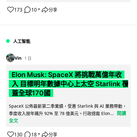
173
10
分享
↗
人工智能
Vin
1 日
Elon Musk: SpaceX 將挑戰萬億年收
入 目標明年數據中心上太空 Starlink 覆
蓋全球170國
SpaceX 公佈最新第二季業績，受惠 Starlink 與 AI 業務帶動，
閱讀
季度收入按年飆升 92% 至 78 億美元。行政總裁 Elon...
全文
130
18
分享
↗