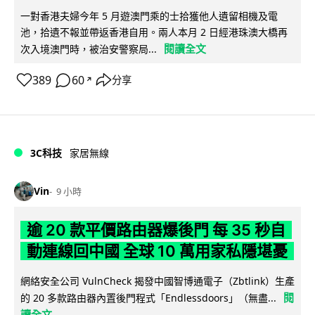
一對香港夫婦今年 5 月遊澳門乘的士拾獲他人遺留相機及電
池，拾遺不報並帶返香港自用。兩人本月 2 日經港珠澳大橋再
閱讀全文
次入境澳門時，被治安警察局...
389
60
分享
↗
3C科技
家居無線
Vin
9 小時
逾 20 款平價路由器爆後門 每 35 秒自
動連線回中國 全球 10 萬用家私隱堪憂
網絡安全公司 VulnCheck 揭發中國智博通電子（Zbtlink）生產
閱
的 20 多款路由器內置後門程式「Endlessdoors」（無盡...
讀全文