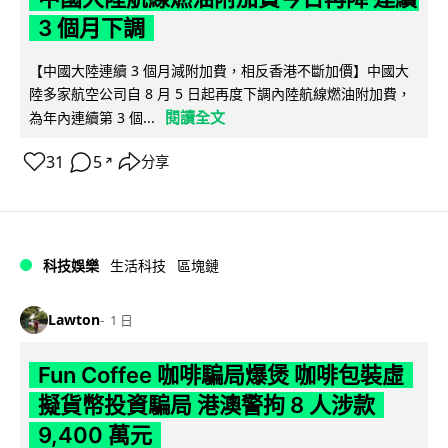
3 個月下調
【中國大陸連續 3 個月減附加費，相反香港不斷加價】中國大
陸多家航空公司自 8 月 5 日起再度下調內陸航線燃油附加費，
閱讀全文
為年內連續第 3 個...
31
5
分享
↗
科技娛樂
生活科技
區塊鏈
Lawton
1 日
Fun Coffee 咖啡騙局爆煲 咖啡包裝虛
擬貨幣投資騙局 港澳警拘 8 人涉款
9,400 萬元