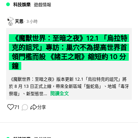
科技娛樂
遊戲情報
天恩
3 小時
《魔獸世界：至暗之夜》12.1 「烏拉特
克的詛咒」專訪：巢穴不為提高世界首
領門檻而設 《諸王之眠》縮短約 10 分
鐘
《魔獸世界：至暗之夜》版本更新 12.1「烏拉特克的詛咒」將
於 8 月 13 日正式上線，帶來全新區域「盤蛇島」、地城「毒牙
閱讀全文
祭壇」、新型態世...
71
分享