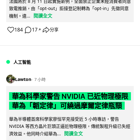
法國將於 8 月 11 日起實施新例，全面禁止企業未經消費者同意
致電推銷，由「opt-out」拒接登記制轉為「opt-in」先徵同意
閱讀全文
機制。違...
184
17
分享
↗
人工智能
Lawton
7 小時
華為科學家警告 NVIDIA 已近物理極限
華為「韜定律」可繞過摩爾定律瓶頸
華為半導體首席科學家廖恒罕見接受近 5 小時專訪，警告
NVIDIA 等西方晶片巨頭正逼近物理極限，傳統製程升級已失經
閱讀全文
濟效益。他同時介紹華為...