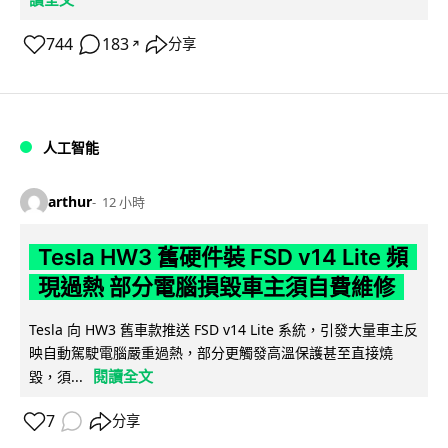
744
183
分享
↗
人工智能
arthur
12 小時
Tesla HW3 舊硬件裝 FSD v14 Lite 頻
現過熱 部分電腦損毀車主須自費維修
Tesla 向 HW3 舊車款推送 FSD v14 Lite 系統，引發大量車主反
映自動駕駛電腦嚴重過熱，部分更觸發高溫保護甚至直接燒
閱讀全文
毀，須...
7
分享