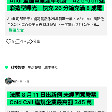
Audi 最慳電量產車現身 A2 e-tron 迷
彩造型曝光 快充 26 分鐘充滿 8 成電
Audi 呢部新車，能耗竟然係25年前嘅一半。 A2 e-tron 風阻低
至0.24，每百公里只需12.8 kWh，一度電行到7.8公里。6...
閱讀全文
6
1
分享
↗
科技娛樂
生活娛樂
城中熱話
Vin
6 小時
法國 8 月 11 日出新例 未經同意嚴禁
Cold Call 違規企業最高罰 345 萬