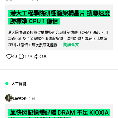
港大工程學院研極簡架構晶片 搜尋速度
勝標準 CPU 1 億倍
港大團隊研發極簡架構模擬內容尋址記憶體（CAM）晶片，用
二硫化鉬及半金屬銻克服傳輸瓶頸，漢明距離計算速度比標準
閱讀全文
CPU快1億倍，每次搜尋耗能低...
40
17
分享
↗
人工智能
Lawton
1 日
靠快閃記憶體紓緩 DRAM 不足 KIOXIA