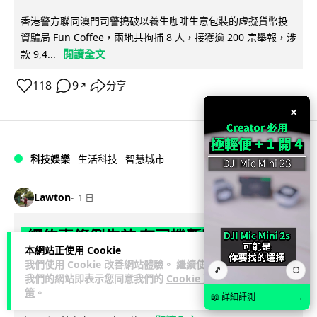
香港警方聯同澳門司警搗破以養生咖啡生意包裝的虛擬貨幣投
資騙局 Fun Coffee，兩地共拘捕 8 人，接獲逾 200 宗舉報，涉
閱讀全文
款 9,4...
118
9
分享
↗
×
科技娛樂
生活科技
智慧城市
Lawton
1 日
網約車條例生效 有司機暫時停工避風頭
本網站正使用 Cookie
的士業界籲白牌 "改邪歸正"
我們使用 Cookie 改善網站體驗。 繼續使用
🎵
⛶
我們的網站即表示您同意我們的
Cookie 政
規管網約車法例大部分條文已於 8 月 3 日生效，的士業界就期
策
。
📖 詳細評測
→
望白牌車司機，能夠「改邪歸正」回流駕駛的士。新例大幅提