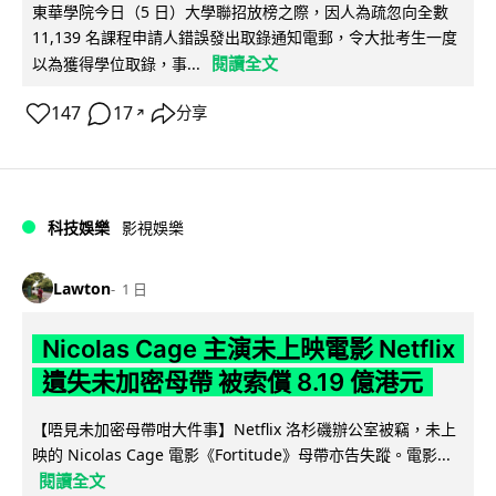
東華學院今日（5 日）大學聯招放榜之際，因人為疏忽向全數
11,139 名課程申請人錯誤發出取錄通知電郵，令大批考生一度
閱讀全文
以為獲得學位取錄，事...
147
17
分享
↗
科技娛樂
影視娛樂
Lawton
1 日
Nicolas Cage 主演未上映電影 Netflix
遺失未加密母帶 被索償 8.19 億港元
【唔見未加密母帶咁大件事】Netflix 洛杉磯辦公室被竊，未上
映的 Nicolas Cage 電影《Fortitude》母帶亦告失蹤。電影...
閱讀全文