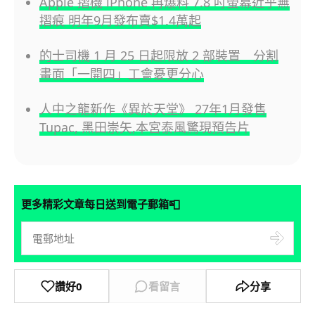
Apple 摺機 iPhone 再爆料 7.8 吋螢幕近乎無
摺痕 明年9月發布賣$1.4萬起
的士司機 1 月 25 日起限放 2 部裝置 分割
畫面「一開四」工會憂更分心
人中之龍新作《異於天堂》 27年1月發售
Tupac, 黑田崇矢,本宮泰風驚現預告片
📮
更多精彩文章每日送到電子郵箱
讚好
0
看留言
分享