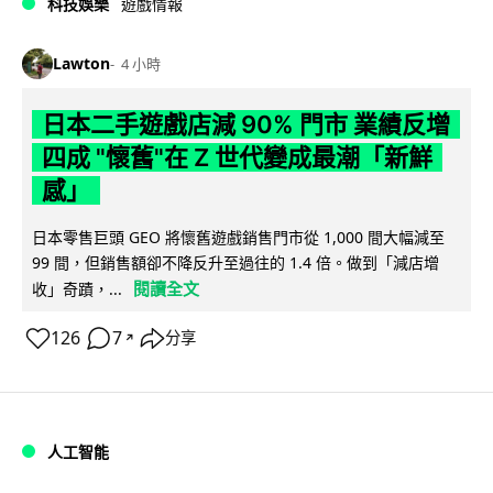
科技娛樂
遊戲情報
Lawton
4 小時
日本二手遊戲店減 90% 門市 業績反增
四成 "懷舊"在 Z 世代變成最潮「新鮮
感」
日本零售巨頭 GEO 將懷舊遊戲銷售門市從 1,000 間大幅減至
99 間，但銷售額卻不降反升至過往的 1.4 倍。做到「減店增
閱讀全文
收」奇蹟，...
126
7
分享
↗
人工智能