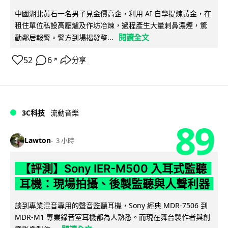
中國湖北黃石一名男子見金價高企，利用 AI 自學提煉黃金，在
租住單位私設高壓爐及作坊冶煉，過程產生大量刺鼻濃煙，驚
閱讀全文
動鄰居報警。警方到場揭發整...
52
6
分享
↗
3C科技
流動音樂
89
Lawton
3 小時
【評測】Sony IER-M500 入耳式監聽
耳機：現場拍攝、後製監聽與人聲利器
談到專業混音專用的聲音監聽耳機，Sony 經典 MDR-7506 到
MDR-M1 專業錄音室耳機都為人熟悉。而現在舞台製作者與創