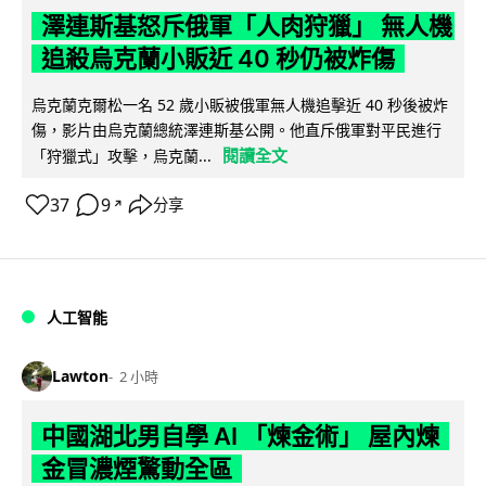
澤連斯基怒斥俄軍「人肉狩獵」 無人機
追殺烏克蘭小販近 40 秒仍被炸傷
烏克蘭克爾松一名 52 歲小販被俄軍無人機追擊近 40 秒後被炸
傷，影片由烏克蘭總統澤連斯基公開。他直斥俄軍對平民進行
閱讀全文
「狩獵式」攻擊，烏克蘭...
37
9
分享
↗
人工智能
Lawton
2 小時
中國湖北男自學 AI 「煉金術」 屋內煉
金冒濃煙驚動全區