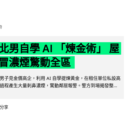
時
北男自學 AI 「煉金術」 屋
冒濃煙驚動全區
男子見金價高企，利用 AI 自學提煉黃金，在租住單位私設高
過程產生大量刺鼻濃煙，驚動鄰居報警。警方到場揭發整...
分享