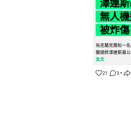
澤連斯
無人機
被炸傷
烏克蘭克爾松一名 
蘭總統澤連斯基公
全文
21
3
↗