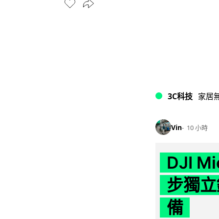
3C科技
家居
Vin
10 小時
DJI M
步獨立錄
備