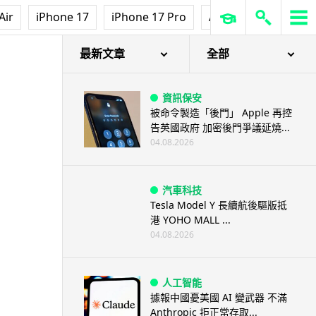
Air
iPhone 17
iPhone 17 Pro
AirPods Pro 3
Ap
最新文章
全部
資訊保安
被命令製造「後門」 Apple 再控
告英國政府 加密後門爭議延燒...
04.08.2026
汽車科技
Tesla Model Y 長續航後驅版抵
港 YOHO MALL ...
04.08.2026
人工智能
據報中國憂美國 AI 變武器 不滿
Anthropic 拒正常存取...