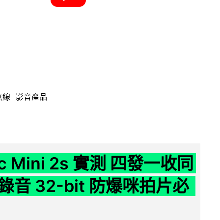
無線
影音產品
ic Mini 2s 實測 四發一收同
音 32-bit 防爆咪拍片必