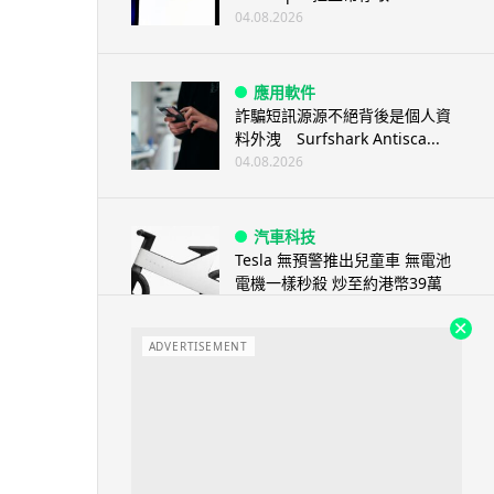
04.08.2026
應用軟件
詐騙短訊源源不絕背後是個人資
料外洩 Surfshark Antisca...
04.08.2026
汽車科技
Tesla 無預警推出兒童車 無電池
電機一樣秒殺 炒至約港幣39萬
04.08.2026
ADVERTISEMENT
iPhone app
歐盟再發功 Apple 終答應
iPhone 跨機剪貼簿將可貼 ...
04.08.2026