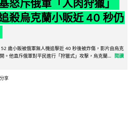
基怒斥俄軍「人肉狩獵」
追殺烏克蘭小販近 40 秒仍
52 歲小販被俄軍無人機追擊近 40 秒後被炸傷，影片由烏克
開。他直斥俄軍對平民進行「狩獵式」攻擊，烏克蘭...
閱讀
分享