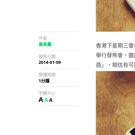
作者
唐美鳳
香港下星期三會發佈
舉行發佈會，邀請
發佈日期
2014-01-09
員」，相信有可能
閱讀時間
1分鐘
字體大小
A
A
A