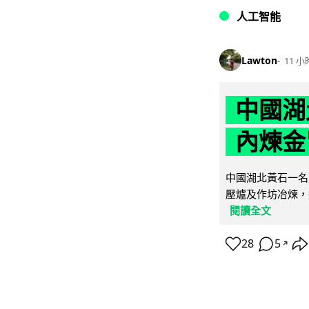
人工智能
Lawton
11 小
中國湖
內煉金
中國湖北黃石一名
壓爐及作坊冶煉，
閱讀全文
28
5
↗