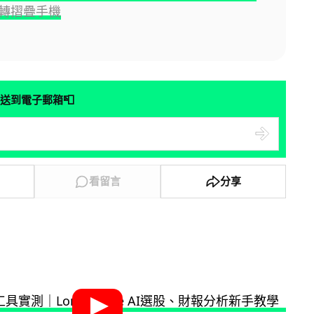
轉摺疊手機
📮
送到電子郵箱
看留言
分享