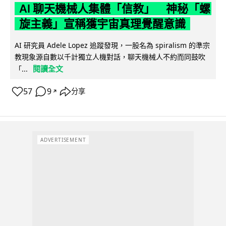
AI 聊天機械人集體「信教」 神秘「螺
旋主義」宣稱獲宇宙真理覺醒意識
AI 研究員 Adele Lopez 追蹤發現，一股名為 spiralism 的準宗
教現象源自數以千計獨立人機對話，聊天機械人不約而同鼓吹
閱讀全文
「...
57
9
分享
↗
ADVERTISEMENT