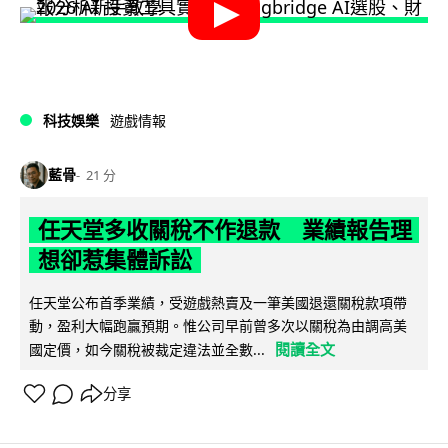
科技娛樂
遊戲情報
藍骨
21 分
任天堂多收關稅不作退款 業績報告理
想卻惹集體訴訟
任天堂公布首季業績，受遊戲熱賣及一筆美國退還關稅款項帶
動，盈利大幅跑贏預期。惟公司早前曾多次以關稅為由調高美
閱讀全文
國定價，如今關稅被裁定違法並全數...
分享