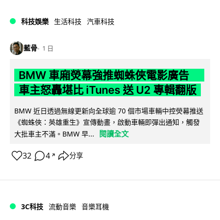
科技娛樂
生活科技
汽車科技
藍骨
1 日
BMW 車廂熒幕強推蜘蛛俠電影廣告
車主怒轟堪比 iTunes 送 U2 專輯翻版
BMW 近日透過無線更新向全球逾 70 個市場車輛中控熒幕推送
《蜘蛛俠：英雄重生》宣傳動畫，啟動車輛即彈出通知，觸發
閱讀全文
大批車主不滿。BMW 早...
32
4
分享
↗
3C科技
流動音樂
音樂耳機