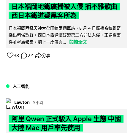
日本福岡地鐵廣播被入侵 播不雅歌曲
西日本鐵道疑黑客所為
日本福岡西鐵天神大牟田線兩個車站，8 月 4 日廣播系統離奇
播出粗俗歌聲，西日本鐵道懷疑遭第三方非法入侵，正調查事
閱讀全文
件並考慮報案。網上一度傳言...
38
2
分享
↗
人工智能
Lawton
9 小時
阿里 Qwen 正式駁入 Apple 生態 中國
大陸 Mac 用戶率先使用