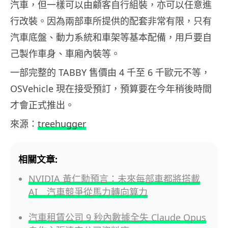
汽車，但一樣可以由顧客自行組裝，亦可以任意進
行改裝。因為兩部車所提供的配套非常有限，只有
汽車底盤、動力系統和車架等基本配備，用戶要自
己製作車身、車廂內裝等。
一部完整的 TABBY 售價由 4 千至 6 千歐元不等，
OSVehicle 現在接受預訂，預算要在今年稍後時間
才會正式推出。
來源：
treehugger
相關文章:
NVIDIA 黃仁勳預言：未來每部車都將搭載
AI 汽車競爭從馬力轉向算力
汽車租賃公司 9 秒內數據全失 Claude Opus