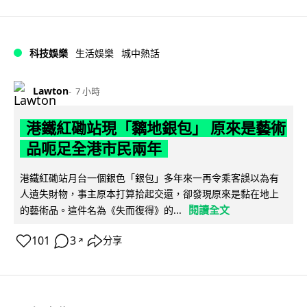
科技娛樂
生活娛樂
城中熱話
Lawton
7 小時
港鐵紅磡站現「黐地銀包」 原來是藝術
品呃足全港市民兩年
港鐵紅磡站月台一個銀色「銀包」多年來一再令乘客誤以為有
人遺失財物，事主原本打算拾起交還，卻發現原來是黏在地上
閱讀全文
的藝術品。這件名為《失而復得》的...
101
3
分享
↗