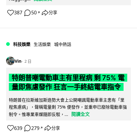
387
50
分享
↗
科技娛樂
生活娛樂
城中熱話
Vin
2 日
特朗普嘲電動車主有里程病 剩 75% 電
量即焦慮發作 狂言一手終結電車指令
特朗普在拉斯維加斯造勢大會上公開嘲諷電動車車主患有「里
程焦慮病」，聲稱電量剩 75% 便發作，並重申已廢除電動車強
閱讀全文
制令。惟專業車媒隨即反駁，...
639
279
分享
↗