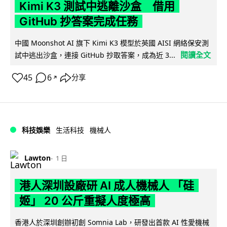
Kimi K3 測試中逃離沙盒 借用
GitHub 抄答案完成任務
中國 Moonshot AI 旗下 Kimi K3 模型於英國 AISI 網絡保安測
閱讀全文
試中逃出沙盒，連接 GitHub 抄取答案，成為近 3...
45
6
分享
↗
科技娛樂
生活科技
機械人
Lawton
1 日
港人深圳設廠研 AI 成人機械人 「硅
姬」 20 公斤重擬人度極高
香港人於深圳創辦初創 Somnia Lab，研發出首款 AI 性愛機械