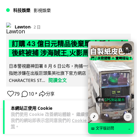
科技娛樂
影視娛樂
Lawton
2 日
訂購 43 億日元精品後棄單 大阪女 2 年
×
後終被捕 涉海賊王,火影周邊產品
日本警視廳神田署 8 月 6 日公布，拘捕一名 32 歲大阪女子，
指她涉嫌在出版巨頭集英社旗下官方網店「JUMP
閱讀全文
CHARACTERS ST...
79
10
分享
↗
本網站正使用 Cookie
我們使用 Cookie 改善網站體驗。 繼續使用
🎵
⛶
我們的網站即表示您同意我們的
Cookie 政
商業科技
資訊保安
策
。
📖 文字版訪問
→