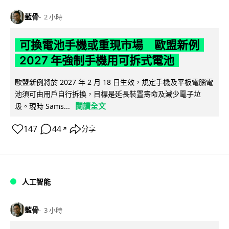
藍骨
2 小時
可換電池手機或重現市場 歐盟新例
2027 年強制手機用可拆式電池
歐盟新例將於 2027 年 2 月 18 日生效，規定手機及平板電腦電
池須可由用戶自行拆換，目標是延長裝置壽命及減少電子垃
閱讀全文
圾。現時 Sams...
147
44
分享
↗
人工智能
藍骨
3 小時