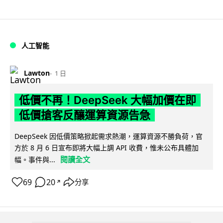
人工智能
Lawton
1 日
低價不再！DeepSeek 大幅加價在即
低價搶客反釀運算資源告急
DeepSeek 因低價策略掀起需求熱潮，運算資源不勝負荷，官
方於 8 月 6 日宣布即將大幅上調 API 收費，惟未公布具體加
閱讀全文
幅。事件與...
69
20
分享
↗