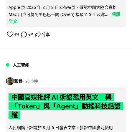
Apple 於 2026 年 8 月 8 日公布指引，確認中國大陸合資格
閱讀
Mac 用戶可將阿里巴巴千問 (Qwen) 接駁至 Siri 及寫...
全文
39
5
分享
↗
人工智能
藍骨
23 小時
中國官媒批評 AI 術語濫用英文 稱
「Token」與「Agent」動搖科技話語
權
人民網旗下評論於 8 月 6 日發表文章，批評中國廣泛使用