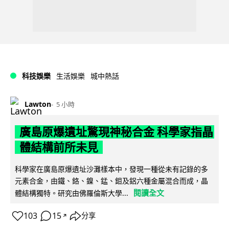
科技娛樂
生活娛樂
城中熱話
Lawton
5 小時
廣島原爆遺址驚現神秘合金 科學家指晶
體結構前所未見
科學家在廣島原爆遺址沙灘樣本中，發現一種從未有記錄的多
元素合金，由鐵、鉻、鎳、錳、鉬及鋁六種金屬混合而成，晶
閱讀全文
體結構獨特。研究由佛羅倫斯大學...
103
15
分享
↗