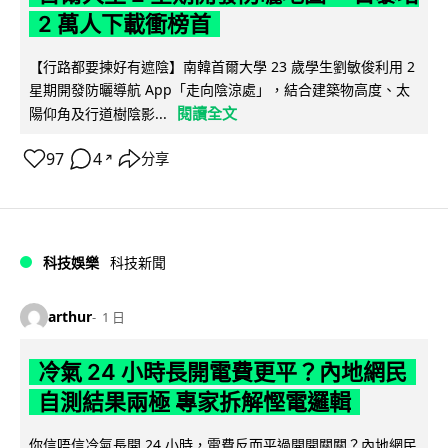
2 萬人下載衝榜首
【行路都要揀好有遮陰】南韓首爾大學 23 歲學生劉敏俊利用 2
星期開發防曬導航 App「走向陰涼處」，結合建築物高度、太
閱讀全文
陽仰角及行道樹陰影...
97
4
分享
↗
科技娛樂
科技新聞
arthur
1 日
冷氣 24 小時長開電費更平？內地網民
自測結果兩極 專家拆解慳電邏輯
你信唔信冷氣長開 24 小時，電費反而平過開開關關？內地網民