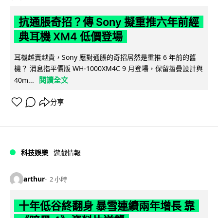
抗通脹奇招？傳 Sony 擬重推六年前經
典耳機 XM4 低價登場
耳機越賣越貴，Sony 應對通脹的奇招居然是重推 6 年前的舊
機？ 消息指平價版 WH-1000XM4C 9 月登場，保留摺疊設計與
閱讀全文
40m...
分享
科技娛樂
遊戲情報
arthur
2 小時
十年低谷終翻身 暴雪連續兩年增長 靠