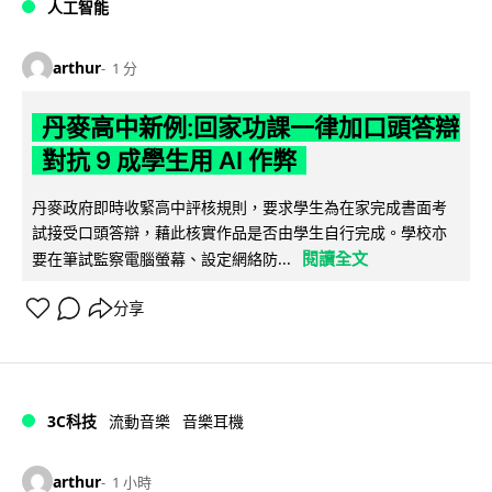
人工智能
arthur
1 分
丹麥高中新例:回家功課一律加口頭答辯
對抗 9 成學生用 AI 作弊
丹麥政府即時收緊高中評核規則，要求學生為在家完成書面考
試接受口頭答辯，藉此核實作品是否由學生自行完成。學校亦
閱讀全文
要在筆試監察電腦螢幕、設定網絡防...
分享
3C科技
流動音樂
音樂耳機
arthur
1 小時