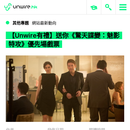
WWDC 2026
GenAI 與雲端科技專區
ERP 與商業 AI
【Unwire有禮】送你《驚天諜變：魅影特攻》優先場戲票
其他專題
網站最新動向
【Unwire有禮】送你《驚天諜變：魅影
特攻》優先場戲票
作者
發佈日期
閱讀時間