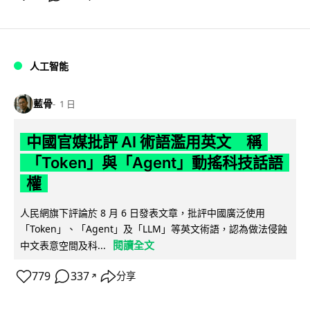
人工智能
藍骨
1 日
中國官媒批評 AI 術語濫用英文 稱
「Token」與「Agent」動搖科技話語
權
人民網旗下評論於 8 月 6 日發表文章，批評中國廣泛使用
「Token」、「Agent」及「LLM」等英文術語，認為做法侵蝕
閱讀全文
中文表意空間及科...
779
337
分享
↗