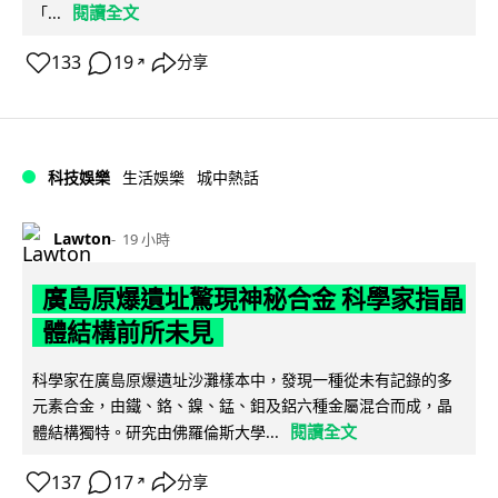
閱讀全文
「...
133
19
分享
↗
科技娛樂
生活娛樂
城中熱話
Lawton
19 小時
廣島原爆遺址驚現神秘合金 科學家指晶
體結構前所未見
科學家在廣島原爆遺址沙灘樣本中，發現一種從未有記錄的多
元素合金，由鐵、鉻、鎳、錳、鉬及鋁六種金屬混合而成，晶
閱讀全文
體結構獨特。研究由佛羅倫斯大學...
137
17
分享
↗