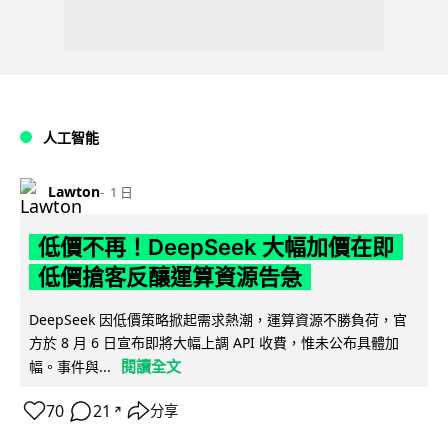
人工智能
Lawton
1 日
低價不再！DeepSeek 大幅加價在即
低價搶客反釀運算資源告急
DeepSeek 因低價策略掀起需求熱潮，運算資源不勝負荷，官
方於 8 月 6 日宣布即將大幅上調 API 收費，惟未公布具體加
閱讀全文
幅。事件與...
70
21
分享
↗