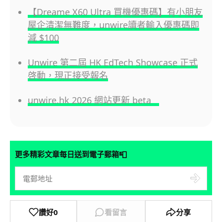
【Dreame X60 Ultra 買機優惠碼】有小朋友
屋企清潔無難度，unwire讀者輸入優惠碼即
減 $100
Unwire 第二屆 HK EdTech Showcase 正式
啓動，現正接受報名
unwire.hk 2026 網站更新 beta
📮
更多精彩文章每日送到電子郵箱
讚好
0
看留言
分享