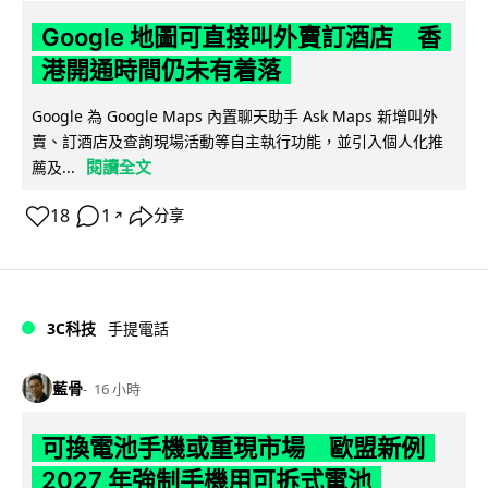
Google 地圖可直接叫外賣訂酒店 香
港開通時間仍未有着落
Google 為 Google Maps 內置聊天助手 Ask Maps 新增叫外
賣、訂酒店及查詢現場活動等自主執行功能，並引入個人化推
閱讀全文
薦及...
18
1
分享
↗
3C科技
手提電話
藍骨
16 小時
可換電池手機或重現市場 歐盟新例
2027 年強制手機用可拆式電池