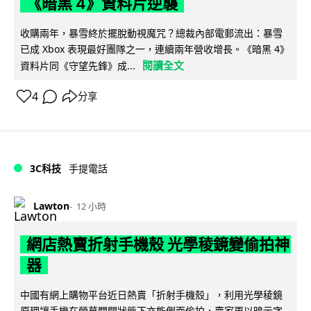
《暗黑 4》資料片逆襲
收購兩年，暴雪終於擺脫動視魔咒？總裁內部電郵流出：暴雪
已成 Xbox 表現最好團隊之一，連續兩年營收增長。《暗黑 4》
閱讀全文
資料片同《守望先鋒》成...
4
分享
3C科技
手提電話
Lawton
12 小時
網店熱賣折射手機殼 光學稜鏡變偷拍神
器
中國有網上購物平台近日熱賣「折射手機殼」，利用光學稜鏡
原理讓手機在熒幕關閉狀態下亦能側面偷拍，賣家更以暗示字