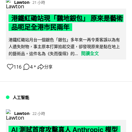
Lawton
21 小時
港鐵紅磡站現「黐地銀包」 原來是藝術
品呃足全港市民兩年
港鐵紅磡站月台一個銀色「銀包」多年來一再令乘客誤以為有
人遺失財物，事主原本打算拾起交還，卻發現原來是黏在地上
閱讀全文
的藝術品。這件名為《失而復得》的...
116
4
分享
↗
人工智能
Lawton
22 小時
AI 測試首度攻擊真人 Anthropic 模型