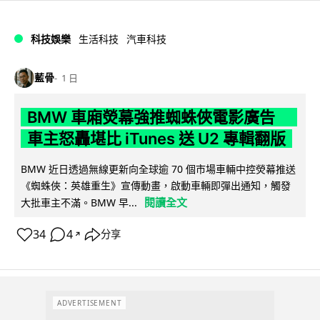
科技娛樂
生活科技
汽車科技
藍骨
1 日
BMW 車廂熒幕強推蜘蛛俠電影廣告
車主怒轟堪比 iTunes 送 U2 專輯翻版
BMW 近日透過無線更新向全球逾 70 個市場車輛中控熒幕推送
《蜘蛛俠：英雄重生》宣傳動畫，啟動車輛即彈出通知，觸發
閱讀全文
大批車主不滿。BMW 早...
34
4
分享
↗
ADVERTISEMENT