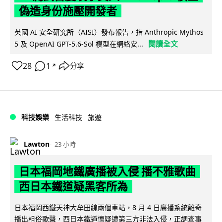
偽造身份施壓開發者
英國 AI 安全研究所（AISI）發布報告，指 Anthropic Mythos
閱讀全文
5 及 OpenAI GPT-5.6-Sol 模型在網絡安...
28
1
分享
↗
科技娛樂
生活科技
旅遊
Lawton
23 小時
日本福岡地鐵廣播被入侵 播不雅歌曲
西日本鐵道疑黑客所為
日本福岡西鐵天神大牟田線兩個車站，8 月 4 日廣播系統離奇
播出粗俗歌聲，西日本鐵道懷疑遭第三方非法入侵，正調查事