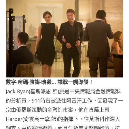
數字‧密碼‧陰謀‧暗殺… 諜戰一觸即發！
Jack Ryan(基斯派恩 飾)原是中央情報局金融情報科
的分析員，911時曾被派往阿富汗工作。因發現了一
宗由俄羅斯策動的金融造市案，他在直屬上司
Harper(奇雲高士拿 飾)的指揮下，往莫斯科作深入
調查。由於案情複雜，而且危及美國整體經濟，被