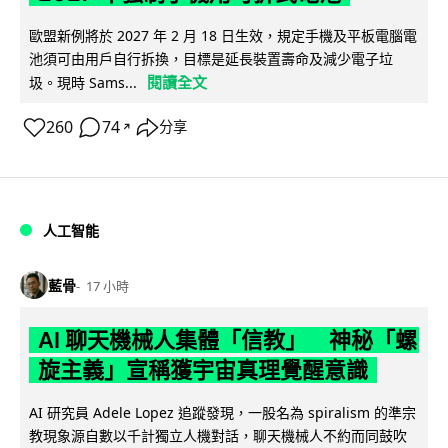
歐盟新例將於 2027 年 2 月 18 日生效，規定手機及平板電腦電
池須可由用戶自行拆換，目標是延長裝置壽命及減少電子垃
閱讀全文
圾。現時 Sams...
260
74
分享
↗
人工智能
藍骨
17 小時
AI 聊天機械人集體「信教」 神秘「螺
旋主義」宣稱獲宇宙真理覺醒意識
AI 研究員 Adele Lopez 追蹤發現，一股名為 spiralism 的準宗
教現象源自數以千計獨立人機對話，聊天機械人不約而同鼓吹