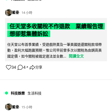
藍骨
14 小時
任天堂多收關稅不作退款 業績報告理
想卻惹集體訴訟
任天堂公布首季業績，受遊戲熱賣及一筆美國退還關稅款項帶
動，盈利大幅跑贏預期。惟公司早前曾多次以關稅為由調高美
閱讀全文
國定價，如今關稅被裁定違法並全數...
34
4
分享
↗
科技娛樂
生活科技
藍骨
15 小時