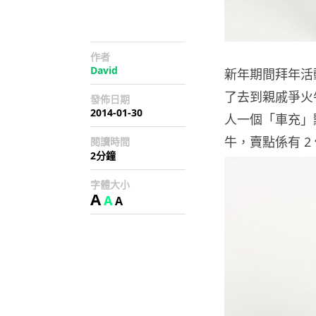
作者
David
新年期間拜年活
了去到親戚爭火
發佈日期
2014-01-30
人一個「車充」點夠
牛，賣點係有 2 
閱讀時間
2分鐘
字體大小
A
A
A