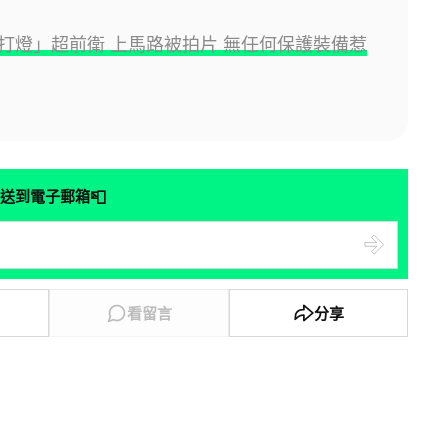
打燈」超前衛 上馬路被拍片 無任何保護裝備惹
📮
送到電子郵箱
看留言
分享