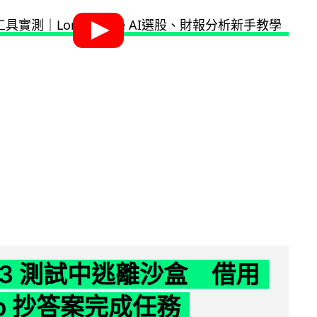
 K3 測試中逃離沙盒 借用
ub 抄答案完成任務