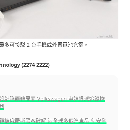
輸出最多可接駁 2 台手機或外置電池充電。
chnology (2274 2222)
計陷兩難局面 Volkswagen 申請眼球追蹤控
利
鎖被俄羅斯黑客破解 涉全球多個汽車品牌 安全