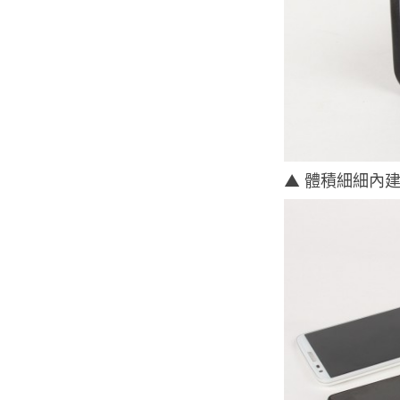
▲ 體積細細內建 