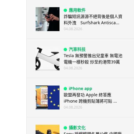
應用軟件
詐騙短訊源源不絕背後是個人資
料外洩 Surfshark Antisca...
04.08.2026
汽車科技
Tesla 無預警推出兒童車 無電池
電機一樣秒殺 炒至約港幣39萬
04.08.2026
iPhone app
歐盟再發功 Apple 終答應
iPhone 跨機剪貼簿將可貼 ...
04.08.2026
攝影文化
Sony 授權鏡頭名單公佈 中國廠