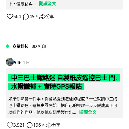
閱讀全文
下，僅憑藉與...
564
49
分享
↗
商業科技
3D 打印
Vin
1 日
中三巴士鐵路迷 自製紙皮遙控巴士 門,
水撥識郁 + 實時GPS報站
如果你熱愛一件事，你會熱愛到怎樣的程度？一位就讀中三的
巴士鐵路迷，選擇由零開始，把自己的興趣一步步變成真正可
閱讀全文
以運作的作品。他以紙皮親手製作出...
3,521
196
分享
↗