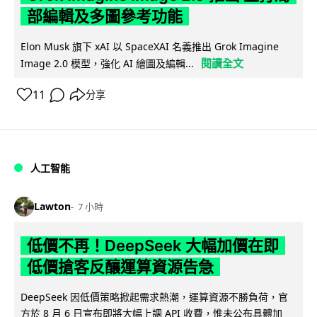
部編輯及多圖參考功能
Elon Musk 旗下 xAI 以 SpaceXAI 名義推出 Grok Imagine
閱讀全文
Image 2.0 模型，強化 AI 繪圖及編輯...
11
分享
人工智能
Lawton
7 小時
低價不再！DeepSeek 大幅加價在即
低價搶客反釀運算資源告急
DeepSeek 因低價策略掀起需求熱潮，運算資源不勝負荷，官
方於 8 月 6 日宣布即將大幅上調 API 收費，惟未公布具體加