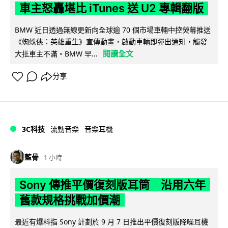
車主怒轟堪比 iTunes 送 U2 專輯翻版
BMW 近日透過無線更新向全球逾 70 個市場車輛中控熒幕推送
《蜘蛛俠：英雄重生》宣傳動畫，啟動車輛即彈出通知，觸發
閱讀全文
大批車主不滿。BMW 早...
分享
3C科技
流動音樂
音樂耳機
藍骨
1 小時
Sony 傳推平價復刻版耳筒 沿用六年
舊款規格挑戰加價潮
最近有爆料指 Sony 計劃於 9 月 7 日推出平價復刻版降噪耳機