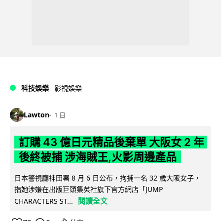
科技娛樂
影視娛樂
Lawton
1 日
訂購 43 億日元精品後棄單 大阪女 2 年
後終被捕 涉海賊王,火影周邊產品
日本警視廳神田署 8 月 6 日公布，拘捕一名 32 歲大阪女子，
指她涉嫌在出版巨頭集英社旗下官方網店「JUMP
閱讀全文
CHARACTERS ST...