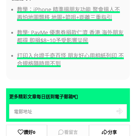
教學：iPhone 精準搵朋友功能 聚會搵人不
再怕地圖飄移 地圖+箭咀+距離三重指引
教學: PayMe 優惠券捐款仁濟 香港,海外朋友
都得 即捐$8~10予受影響災民
打印入台證千奇百怪 朋友好心用相紙列印 不
合規格隨時用不到
📮
更多精彩文章每日送到電子郵箱
讚好
0
看留言
分享