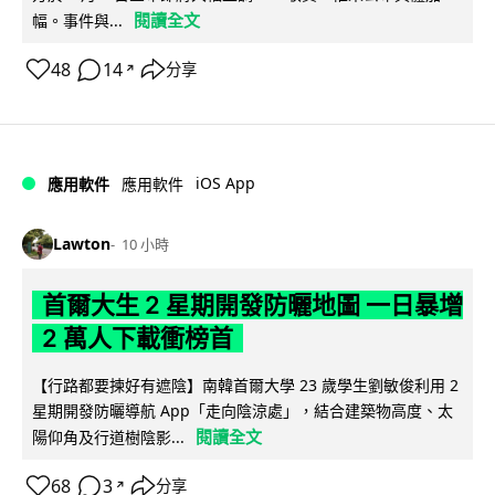
閱讀全文
幅。事件與...
48
14
分享
↗
iOS App
應用軟件
應用軟件
Lawton
10 小時
首爾大生 2 星期開發防曬地圖 一日暴增
2 萬人下載衝榜首
【行路都要揀好有遮陰】南韓首爾大學 23 歲學生劉敏俊利用 2
星期開發防曬導航 App「走向陰涼處」，結合建築物高度、太
閱讀全文
陽仰角及行道樹陰影...
68
3
分享
↗