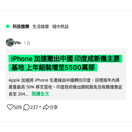
科技娛樂
生活娛樂
城中熱話
Vin
1 日
iPhone 加速撤出中國 印度成新機主要
基地 上年組裝增至5500萬部
Apple 加速將 iPhone 生產線由中國轉往印度，目標兩年內將
產量最高 50% 移至當地。印度政府推出關稅豁免及稅務優惠延
閱讀全文
長至 204...
509
237
分享
↗