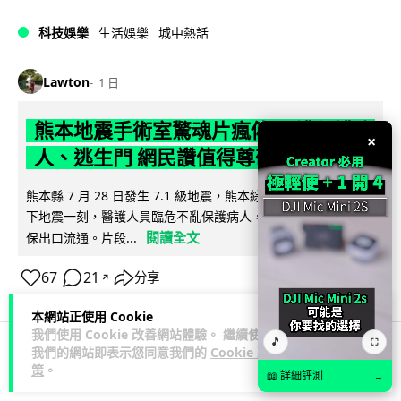
科技娛樂
生活娛樂
城中熱話
Lawton
1 日
熊本地震手術室驚魂片瘋傳 醫護保護病
×
人、逃生門 網民讚值得尊敬
熊本縣 7 月 28 日發生 7.1 級地震，熊本綜合醫院手術室鏡頭拍
下地震一刻，醫護人員臨危不亂保護病人，更馬上開逃生門確
閱讀全文
保出口流通。片段...
67
21
分享
↗
本網站正使用 Cookie
我們使用 Cookie 改善網站體驗。 繼續使用
🎵
⛶
我們的網站即表示您同意我們的
Cookie 政
策
。
科技娛樂
生活科技
健康
📖 詳細評測
→