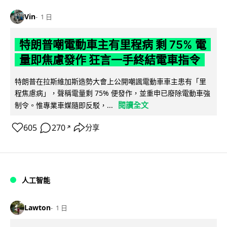
Vin
1 日
特朗普嘲電動車主有里程病 剩 75% 電
量即焦慮發作 狂言一手終結電車指令
特朗普在拉斯維加斯造勢大會上公開嘲諷電動車車主患有「里
程焦慮病」，聲稱電量剩 75% 便發作，並重申已廢除電動車強
閱讀全文
制令。惟專業車媒隨即反駁，...
605
270
分享
↗
人工智能
Lawton
1 日