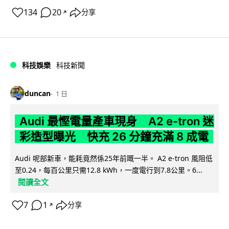
134
20
分享
↗
科技娛樂
科技新聞
duncan
1 日
Audi 最慳電量產車現身 A2 e-tron 迷
彩造型曝光 快充 26 分鐘充滿 8 成電
Audi 呢部新車，能耗竟然係25年前嘅一半。 A2 e-tron 風阻低
至0.24，每百公里只需12.8 kWh，一度電行到7.8公里。6...
閱讀全文
7
1
分享
↗