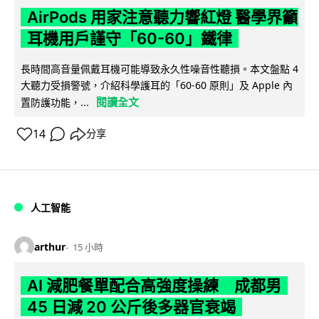
AirPods 用家注意聽力響紅燈 醫學界籲
耳機用戶謹守「60-60」鐵律
長時間高音量佩戴耳機可能導致永久性噪音性聽損。本文盤點 4
大聽力受損警號，介紹科學護耳的「60-60 原則」及 Apple 內
閱讀全文
置防護功能，...
14
分享
人工智能
arthur
15 小時
AI 減肥餐單配合高強度操練 成都男
45 日減 20 公斤後多器官衰竭