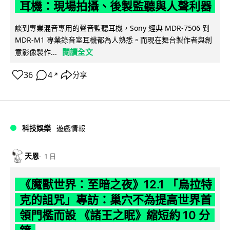
耳機：現場拍攝、後製監聽與人聲利器
談到專業混音專用的聲音監聽耳機，Sony 經典 MDR-7506 到
MDR-M1 專業錄音室耳機都為人熟悉。而現在舞台製作者與創
閱讀全文
意影像製作...
36
4
分享
↗
科技娛樂
遊戲情報
天恩
1 日
《魔獸世界：至暗之夜》12.1 「烏拉特
克的詛咒」專訪：巢穴不為提高世界首
領門檻而設 《諸王之眠》縮短約 10 分