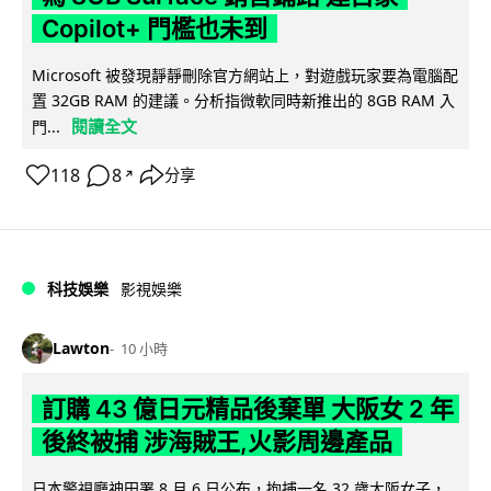
Copilot+ 門檻也未到
Microsoft 被發現靜靜刪除官方網站上，對遊戲玩家要為電腦配
置 32GB RAM 的建議。分析指微軟同時新推出的 8GB RAM 入
閱讀全文
門...
118
8
分享
↗
科技娛樂
影視娛樂
Lawton
10 小時
訂購 43 億日元精品後棄單 大阪女 2 年
後終被捕 涉海賊王,火影周邊產品
日本警視廳神田署 8 月 6 日公布，拘捕一名 32 歲大阪女子，