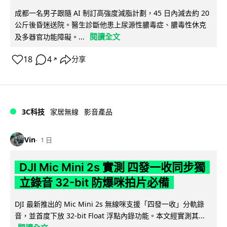
成都一名男子跟隨 AI 制訂高強度減脂計劃，45 日內減去約 20
公斤後昏迷送院。醫生診斷他患上尿源性膿毒症、膿毒性休克
閱讀全文
及多器官功能障礙。...
18
4
分享
↗
3C科技
家居無線
影音產品
Vin
1 日
DJI Mic Mini 2s 實測 四發一收同步獨
立錄音 32-bit 防爆咪拍片必備
DJI 最新推出的 Mic Mini 2s 無線咪支援「四發一收」分軌錄
音，並首度下放 32-bit Float 浮點內錄功能。本文經實測其...