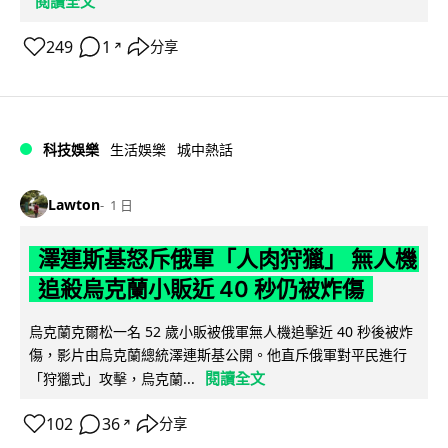
閱讀全文
249
1
分享
↗
科技娛樂
生活娛樂
城中熱話
Lawton
1 日
澤連斯基怒斥俄軍「人肉狩獵」 無人機
追殺烏克蘭小販近 40 秒仍被炸傷
烏克蘭克爾松一名 52 歲小販被俄軍無人機追擊近 40 秒後被炸
傷，影片由烏克蘭總統澤連斯基公開。他直斥俄軍對平民進行
閱讀全文
「狩獵式」攻擊，烏克蘭...
102
36
分享
↗