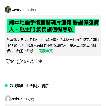
Lawton
11 小時
熊本地震手術室驚魂片瘋傳 醫護保護病
人、逃生門 網民讚值得尊敬
熊本縣 7 月 28 日發生 7.1 級地震，熊本綜合醫院手術室鏡頭拍
下地震一刻，醫護人員臨危不亂保護病人，更馬上開逃生門確
閱讀全文
保出口流通。片段...
51
15
分享
↗
科技娛樂
生活科技
健康
arthur
14 小時