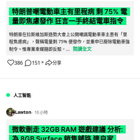
特朗普嘲電動車主有里程病 剩 75% 電
量即焦慮發作 狂言一手終結電車指令
特朗普在拉斯維加斯造勢大會上公開嘲諷電動車車主患有「里
程焦慮病」，聲稱電量剩 75% 便發作，並重申已廢除電動車強
閱讀全文
制令。惟專業車媒隨即反駁，...
386
151
分享
↗
人工智能
Lawton
10 小時
微軟刪走 32GB RAM 遊戲建議 分析:
為 8GB Surface 銷售鋪路 連自家