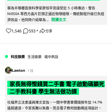
華為半導體首席科學家廖恒罕見接受近 5 小時專訪，警告
NVIDIA 等西方晶片巨頭正逼近物理極限，傳統製程升級已失經
閱讀全文
濟效益。他同時介紹華為...
1,546
593
分享
↗
科技娛樂
生活娛樂
城中熱話
Lawton
1 日
家長無得慳錢買二手書 電子啟動碼鎖死
二手教科書 學生無法做功課
社福界立法會議員陳文宜指，一間中學書單價錢按年加 14.7%
遠超通漲，令家長難以負擔。而且電子教材啟動碼這項設計，