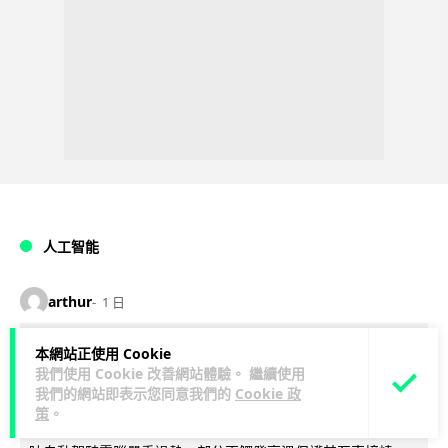
人工智能
arthur
1 日
Tesla HW3 舊硬件裝 FSD v14 Lite 頻
本網站正使用 Cookie
我們使用 Cookie 改善網站體驗。 繼續使用
現過熱 部分電腦損毀車主須自費維修
我們的網站即表示您同意我們的
Cookie 政
策
。
Tesla 向 HW3 舊車款推送 FSD v14 Lite 系統，引發大量車主反