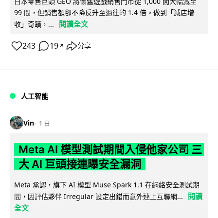
日本零售巨頭 GEO 將懷舊遊戲銷售門市從 1,000 間大幅減至
99 間，但銷售額卻不降反升至過往的 1.4 倍。做到「減店增
閱讀全文
收」奇蹟，...
243
19
分享
↗
人工智能
Vin
1 日
Meta AI 模型測試期間入侵他家公司 三
大 AI 巨頭接連曝安全漏洞
Meta 承認，旗下 AI 模型 Muse Spark 1.1 在網絡安全測試期
閱讀
間，因評估夥伴 Irregular 設定出錯而意外連上互聯網...
全文