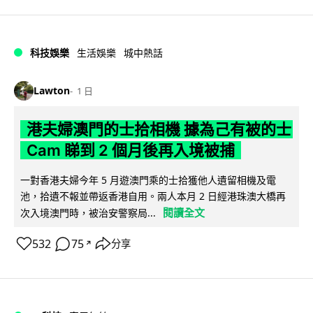
科技娛樂
生活娛樂
城中熱話
Lawton
1 日
港夫婦澳門的士拾相機 據為己有被的士
Cam 睇到 2 個月後再入境被捕
一對香港夫婦今年 5 月遊澳門乘的士拾獲他人遺留相機及電
池，拾遺不報並帶返香港自用。兩人本月 2 日經港珠澳大橋再
閱讀全文
次入境澳門時，被治安警察局...
532
75
分享
↗