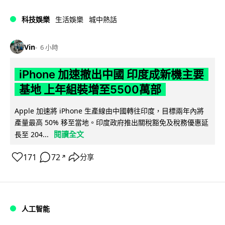
科技娛樂
生活娛樂
城中熱話
Vin
6 小時
iPhone 加速撤出中國 印度成新機主要
基地 上年組裝增至5500萬部
Apple 加速將 iPhone 生產線由中國轉往印度，目標兩年內將
產量最高 50% 移至當地。印度政府推出關稅豁免及稅務優惠延
閱讀全文
長至 204...
171
72
分享
↗
人工智能