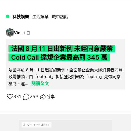
科技娛樂
生活娛樂
城中熱話
Vin
1 日
法國 8 月 11 日出新例 未經同意嚴禁
Cold Call 違規企業最高罰 345 萬
法國將於 8 月 11 日起實施新例，全面禁止企業未經消費者同意
致電推銷，由「opt-out」拒接登記制轉為「opt-in」先徵同意
閱讀全文
機制。違...
331
26
分享
↗
ADVERTISEMENT