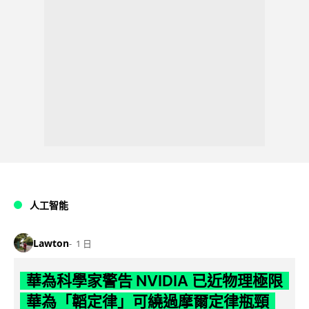
人工智能
Lawton
1 日
華為科學家警告 NVIDIA 已近物理極限
華為「韜定律」可繞過摩爾定律瓶頸