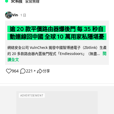
3C科技
家居無線
Vin
1 日
逾 20 款平價路由器爆後門 每 35 秒自
動連線回中國 全球 10 萬用家私隱堪憂
網絡安全公司 VulnCheck 揭發中國智博通電子（Zbtlink）生產
閱
的 20 多款路由器內置後門程式「Endlessdoors」（無盡...
讀全文
964
221
分享
↗
ADVERTISEMENT