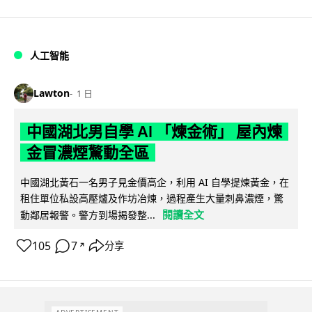
人工智能
Lawton
1 日
中國湖北男自學 AI 「煉金術」 屋內煉
金冒濃煙驚動全區
中國湖北黃石一名男子見金價高企，利用 AI 自學提煉黃金，在
租住單位私設高壓爐及作坊冶煉，過程產生大量刺鼻濃煙，驚
閱讀全文
動鄰居報警。警方到場揭發整...
105
7
分享
↗