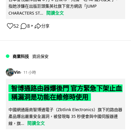
指她涉嫌在出版巨頭集英社旗下官方網店「JUMP
閱讀全文
CHARACTERS ST...
52
8
分享
↗
商業科技
資訊保安
Vin
11 小時
智博通路由器爆後門 官方緊急下架止血
稱漏洞是功能在維修時使用
中國網通廠商智博通電子（Zbtlink Electronics）旗下的路由器
產品爆出嚴重安全漏洞，被發現每 35 秒便會與中國伺服器連
閱讀全文
線，旗...