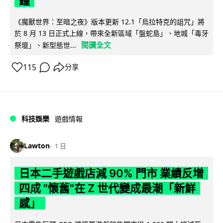
鐘
《魔獸世界：至暗之夜》版本更新 12.1「烏拉特克的詛咒」將
於 8 月 13 日正式上線，帶來全新區域「盤蛇島」、地城「毒牙
閱讀全文
祭壇」、新型態世...
115
分享
科技娛樂
遊戲情報
Lawton
1 日
日本二手遊戲店減 90% 門市 業績反增
四成 "懷舊"在 Z 世代變成最潮「新鮮
感」