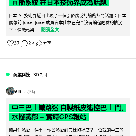
直播系統 在日本技術界成為話題
日本 AI 技術界近日出現了一個引發廣泛討論的熱門話題：日本
偶像前 Juice=Juice 成員宮本佳林在完全沒有編程經驗的情況
閱讀全文
下，僅憑藉與...
37
2
分享
↗
商業科技
3D 打印
Vin
5 小時
中三巴士鐵路迷 自製紙皮遙控巴士 門,
水撥識郁 + 實時GPS報站
如果你熱愛一件事，你會熱愛到怎樣的程度？一位就讀中三的