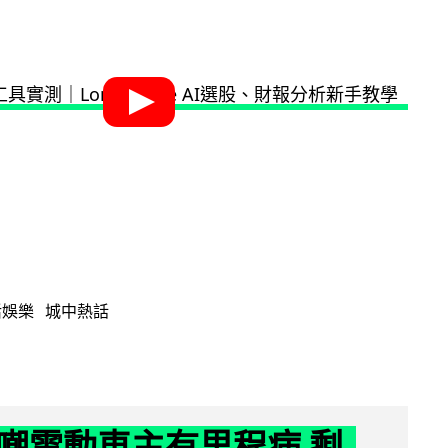
活娛樂
城中熱話
嘲電動車主有里程病 剩