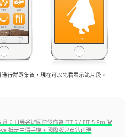
 3 月進行群眾集資，現在可以先看看示範片段。
5 月 6 日曼谷辦國際發佈會 FIT 5 / FIT 5 Pro 智
nova 抵玩中價手機 + 國際版兒童錶再現