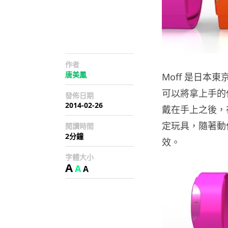
作者
唐美鳳
Moff 是日本
可以將拿上手的
發佈日期
2014-02-26
戴在手上之後，在 i
定玩具，隨著動
閱讀時間
2分鐘
效。
字體大小
A
A
A