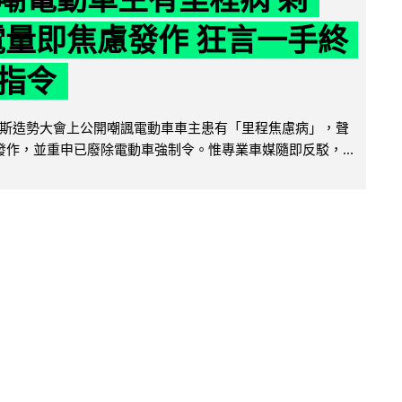
 電量即焦慮發作 狂言一手終
指令
斯造勢大會上公開嘲諷電動車車主患有「里程焦慮病」，聲
便發作，並重申已廢除電動車強制令。惟專業車媒隨即反駁，...