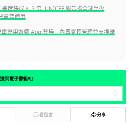
I 速度快成人 3 倍 UNICEF 報告指全球至少
 萬兒童曾使用
ix 兒童專用遊戲 App 登場 內置家長管理並支援離
📮
送到電子郵箱
看留言
分享