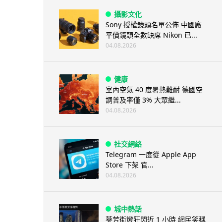
攝影文化
Sony 授權鏡頭名單公佈 中國廠
平價鏡頭全數缺席 Nikon 已...
04.08.2026
健康
室內空氣 40 度暑熱難耐 德國空
調普及率僅 3% 大眾繼...
04.08.2026
社交網絡
Telegram 一度從 Apple App
Store 下架 官...
04.08.2026
城中熱話
葵芳街燈狂閃近 1 小時 網民笑稱