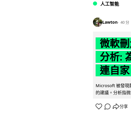
人工智能
Lawton
40 分
微軟刪走
分析: 
連自家 
Microsoft 
的建議。分析指微軟同
分享