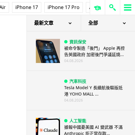
Air
iPhone 17
iPhone 17 Pro
AirPods Pro 3
Ap
最新文章
全部
資訊保安
被命令製造「後門」 Apple 再控
告英國政府 加密後門爭議延燒...
04.08.2026
汽車科技
Tesla Model Y 長續航後驅版抵
港 YOHO MALL ...
04.08.2026
人工智能
據報中國憂美國 AI 變武器 不滿
Anthropic 拒正常存取...