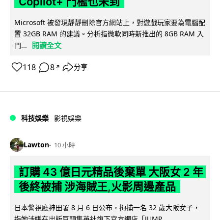
Copilot+ 門檻也未到
Microsoft 被發現靜靜刪除官方網站上，對遊戲玩家要為電腦配
置 32GB RAM 的建議。分析指微軟同時新推出的 8GB RAM 入
閱讀全文
門...
118
8
分享
↗
科技娛樂
影視娛樂
Lawton
10 小時
訂購 43 億日元精品後棄單 大阪女 2 年
後終被捕 涉海賊王,火影周邊產品
日本警視廳神田署 8 月 6 日公布，拘捕一名 32 歲大阪女子，
指她涉嫌在出版巨頭集英社旗下官方網店「JUMP