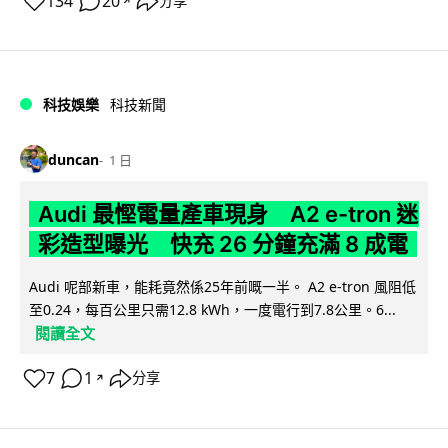
134
20
分享
↗
科技娛樂
科技新聞
duncan
1 日
Audi 最慳電量產車現身 A2 e-tron 迷
彩造型曝光 快充 26 分鐘充滿 8 成電
Audi 呢部新車，能耗竟然係25年前嘅一半。 A2 e-tron 風阻低
至0.24，每百公里只需12.8 kWh，一度電行到7.8公里。6...
閱讀全文
7
1
分享
↗