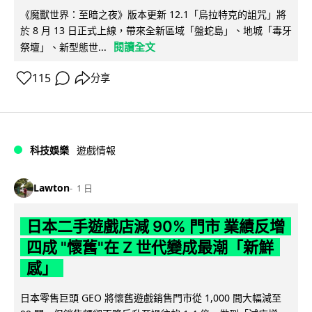
《魔獸世界：至暗之夜》版本更新 12.1「烏拉特克的詛咒」將
於 8 月 13 日正式上線，帶來全新區域「盤蛇島」、地城「毒牙
閱讀全文
祭壇」、新型態世...
115
分享
科技娛樂
遊戲情報
Lawton
1 日
日本二手遊戲店減 90% 門市 業績反增
四成 "懷舊"在 Z 世代變成最潮「新鮮
感」
日本零售巨頭 GEO 將懷舊遊戲銷售門市從 1,000 間大幅減至