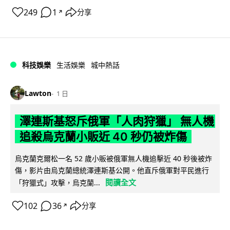
249
1
分享
↗
科技娛樂
生活娛樂
城中熱話
Lawton
1 日
澤連斯基怒斥俄軍「人肉狩獵」 無人機
追殺烏克蘭小販近 40 秒仍被炸傷
烏克蘭克爾松一名 52 歲小販被俄軍無人機追擊近 40 秒後被炸
傷，影片由烏克蘭總統澤連斯基公開。他直斥俄軍對平民進行
閱讀全文
「狩獵式」攻擊，烏克蘭...
102
36
分享
↗