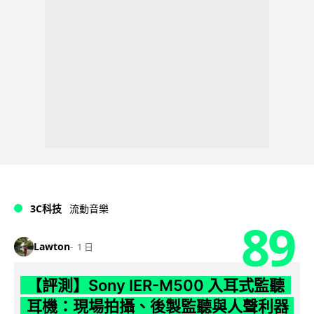
3C科技
流動音樂
89
Lawton
1 日
【評測】Sony IER-M500 入耳式監聽
耳機：現場拍攝、後製監聽與人聲利器