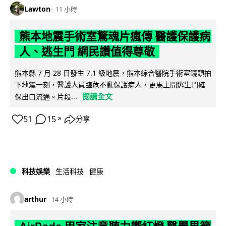
Lawton
11 小時
熊本地震手術室驚魂片瘋傳 醫護保護病
人、逃生門 網民讚值得尊敬
熊本縣 7 月 28 日發生 7.1 級地震，熊本綜合醫院手術室鏡頭拍
下地震一刻，醫護人員臨危不亂保護病人，更馬上開逃生門確
閱讀全文
保出口流通。片段...
51
15
分享
↗
科技娛樂
生活科技
健康
arthur
14 小時