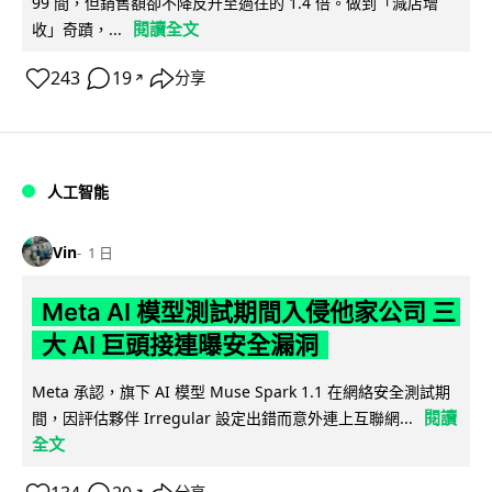
99 間，但銷售額卻不降反升至過往的 1.4 倍。做到「減店增
閱讀全文
收」奇蹟，...
243
19
分享
↗
人工智能
Vin
1 日
Meta AI 模型測試期間入侵他家公司 三
大 AI 巨頭接連曝安全漏洞
Meta 承認，旗下 AI 模型 Muse Spark 1.1 在網絡安全測試期
閱讀
間，因評估夥伴 Irregular 設定出錯而意外連上互聯網...
全文