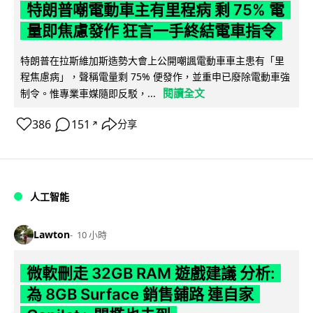
特朗普嘲電動車主有里程病 剩 75% 電
量即焦慮發作 狂言一手終結電車指令
特朗普在拉斯維加斯造勢大會上公開嘲諷電動車車主患有「里
程焦慮病」，聲稱電量剩 75% 便發作，並重申已廢除電動車強
閱讀全文
制令。惟專業車媒隨即反駁，...
386
151
分享
↗
人工智能
Lawton
10 小時
微軟刪走 32GB RAM 遊戲建議 分析:
為 8GB Surface 銷售鋪路 連自家