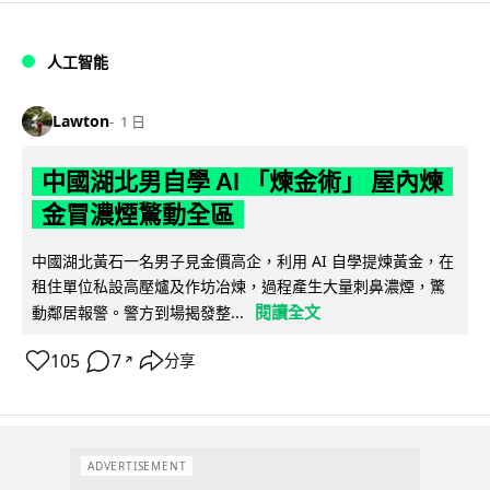
人工智能
Lawton
1 日
中國湖北男自學 AI 「煉金術」 屋內煉
金冒濃煙驚動全區
中國湖北黃石一名男子見金價高企，利用 AI 自學提煉黃金，在
租住單位私設高壓爐及作坊冶煉，過程產生大量刺鼻濃煙，驚
閱讀全文
動鄰居報警。警方到場揭發整...
105
7
分享
↗
ADVERTISEMENT