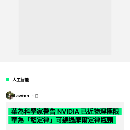
人工智能
Lawton
1 日
華為科學家警告 NVIDIA 已近物理極限
華為「韜定律」可繞過摩爾定律瓶頸