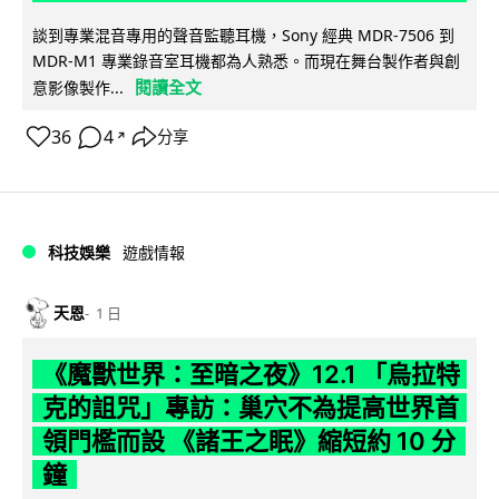
談到專業混音專用的聲音監聽耳機，Sony 經典 MDR-7506 到
MDR-M1 專業錄音室耳機都為人熟悉。而現在舞台製作者與創
閱讀全文
意影像製作...
36
4
分享
↗
科技娛樂
遊戲情報
天恩
1 日
《魔獸世界：至暗之夜》12.1 「烏拉特
克的詛咒」專訪：巢穴不為提高世界首
領門檻而設 《諸王之眠》縮短約 10 分
鐘