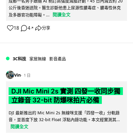
成都一名男子跟隨 AI 制訂高強度減脂計劃，45 日內減去約 20
公斤後昏迷送院。醫生診斷他患上尿源性膿毒症、膿毒性休克
閱讀全文
及多器官功能障礙。...
18
4
分享
↗
3C科技
家居無線
影音產品
Vin
1 日
DJI Mic Mini 2s 實測 四發一收同步獨
立錄音 32-bit 防爆咪拍片必備
DJI 最新推出的 Mic Mini 2s 無線咪支援「四發一收」分軌錄
音，並首度下放 32-bit Float 浮點內錄功能。本文經實測其...
閱讀全文