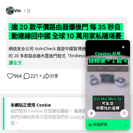
Vin
1 日
逾 20 款平價路由器爆後門 每 35 秒自
動連線回中國 全球 10 萬用家私隱堪憂
×
網絡安全公司 VulnCheck 揭發中國智博通電子（Zbtlink）生產
閱
的 20 多款路由器內置後門程式「Endlessdoors」（無盡...
讀全文
964
221
分享
↗
本網站正使用 Cookie
ADVERTISEMENT
我們使用 Cookie 改善網站體驗。 繼續使用
🎵
⛶
我們的網站即表示您同意我們的
Cookie 政
策
。
📖 詳細評測
→