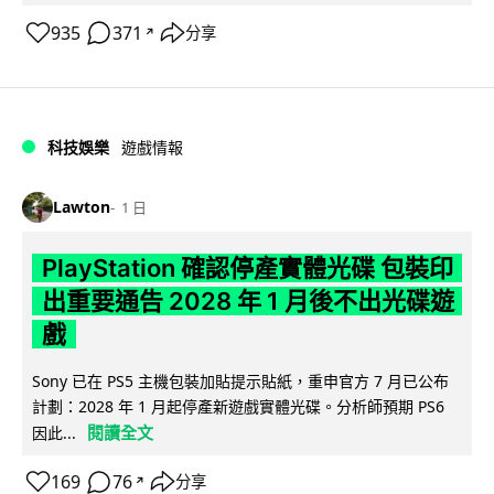
935
371
分享
↗
科技娛樂
遊戲情報
Lawton
1 日
PlayStation 確認停產實體光碟 包裝印
出重要通告 2028 年 1 月後不出光碟遊
戲
Sony 已在 PS5 主機包裝加貼提示貼紙，重申官方 7 月已公布
計劃：2028 年 1 月起停產新遊戲實體光碟。分析師預期 PS6
閱讀全文
因此...
169
76
分享
↗