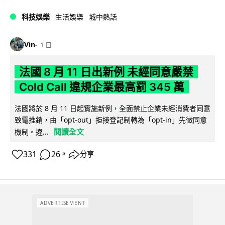
科技娛樂
生活娛樂
城中熱話
Vin
1 日
法國 8 月 11 日出新例 未經同意嚴禁
Cold Call 違規企業最高罰 345 萬
法國將於 8 月 11 日起實施新例，全面禁止企業未經消費者同意
致電推銷，由「opt-out」拒接登記制轉為「opt-in」先徵同意
閱讀全文
機制。違...
331
26
分享
↗
ADVERTISEMENT