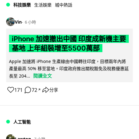
科技娛樂
生活娛樂
城中熱話
Vin
6 小時
iPhone 加速撤出中國 印度成新機主要
基地 上年組裝增至5500萬部
Apple 加速將 iPhone 生產線由中國轉往印度，目標兩年內將
產量最高 50% 移至當地。印度政府推出關稅豁免及稅務優惠延
閱讀全文
長至 204...
171
72
分享
↗
人工智能
Lawton
7 小時