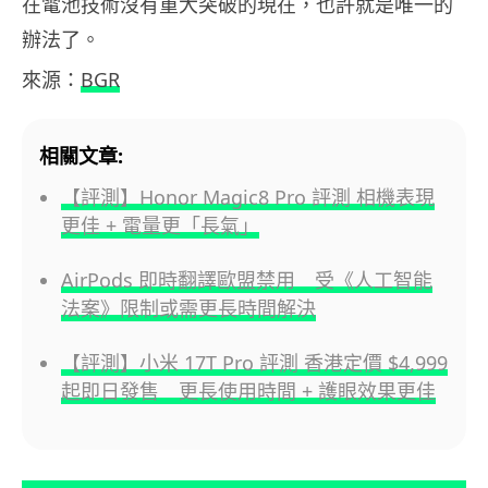
在電池技術沒有重大突破的現在，也許就是唯一的
辦法了。
來源：
BGR
相關文章:
【評測】Honor Magic8 Pro 評測 相機表現
更佳 + 電量更「長氣」
AirPods 即時翻譯歐盟禁用 受《人工智能
法案》限制或需更長時間解決
【評測】小米 17T Pro 評測 香港定價 $4,999
起即日發售 更長使用時間 + 護眼效果更佳