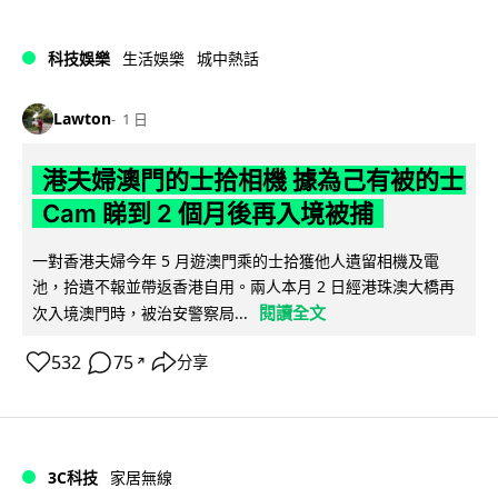
科技娛樂
生活娛樂
城中熱話
Lawton
1 日
港夫婦澳門的士拾相機 據為己有被的士
Cam 睇到 2 個月後再入境被捕
一對香港夫婦今年 5 月遊澳門乘的士拾獲他人遺留相機及電
池，拾遺不報並帶返香港自用。兩人本月 2 日經港珠澳大橋再
閱讀全文
次入境澳門時，被治安警察局...
532
75
分享
↗
3C科技
家居無線