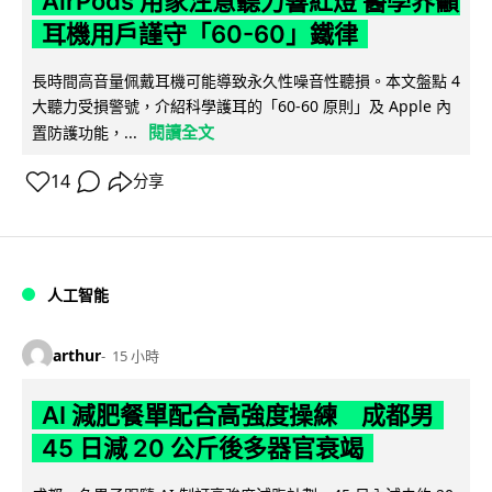
AirPods 用家注意聽力響紅燈 醫學界籲
耳機用戶謹守「60-60」鐵律
長時間高音量佩戴耳機可能導致永久性噪音性聽損。本文盤點 4
大聽力受損警號，介紹科學護耳的「60-60 原則」及 Apple 內
閱讀全文
置防護功能，...
14
分享
人工智能
arthur
15 小時
AI 減肥餐單配合高強度操練 成都男
45 日減 20 公斤後多器官衰竭