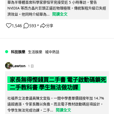
華為半導體首席科學家廖恒罕見接受近 5 小時專訪，警告
NVIDIA 等西方晶片巨頭正逼近物理極限，傳統製程升級已失經
閱讀全文
濟效益。他同時介紹華為...
1,546
593
分享
↗
科技娛樂
生活娛樂
城中熱話
Lawton
1 日
家長無得慳錢買二手書 電子啟動碼鎖死
二手教科書 學生無法做功課
社福界立法會議員陳文宜指，一間中學書單價錢按年加 14.7%
遠超通漲，令家長難以負擔。而且電子教材啟動碼這項設計，
閱讀全文
令學生無法完成功課，二手...