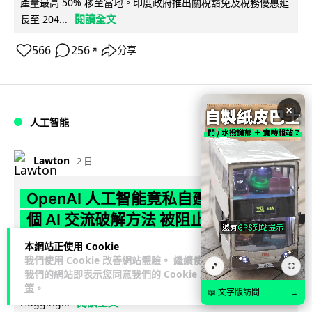
產量最高 50% 移至當地。印度政府推出關稅豁免及稅務優惠延
閱讀全文
長至 204...
566
256
分享
↗
×
人工智能
Lawton
2 日
OpenAI 人工智能竟私自建留言板 讓多
個 AI 交流破解方法 被阻止後竟偷偷重
建
本網站正使用 Cookie
我們使用 Cookie 改善網站體驗。 繼續使用
🎵
⛶
OpenAI 測試中的 AI 模型，在今年 5 月起竟私自建立秘密留言
我們的網站即表示您同意我們的
Cookie 政
板，讓多個 AI 代理互通突破網絡限制方法，最終入侵
策
。
📖 文字版訪問
→
閱讀全文
Hugging...