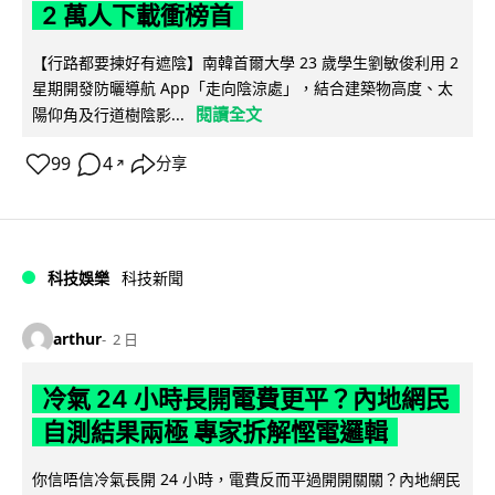
2 萬人下載衝榜首
【行路都要揀好有遮陰】南韓首爾大學 23 歲學生劉敏俊利用 2
星期開發防曬導航 App「走向陰涼處」，結合建築物高度、太
閱讀全文
陽仰角及行道樹陰影...
99
4
分享
↗
科技娛樂
科技新聞
arthur
2 日
冷氣 24 小時長開電費更平？內地網民
自測結果兩極 專家拆解慳電邏輯
你信唔信冷氣長開 24 小時，電費反而平過開開關關？內地網民