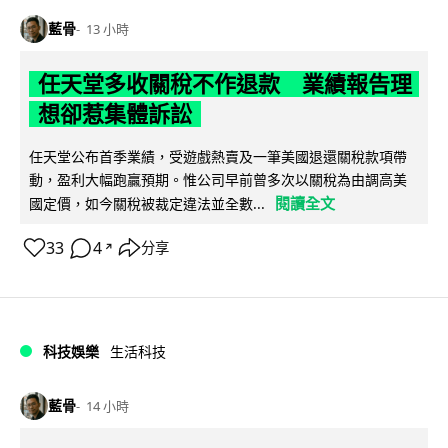
藍骨
13 小時
任天堂多收關稅不作退款 業績報告理
想卻惹集體訴訟
任天堂公布首季業績，受遊戲熱賣及一筆美國退還關稅款項帶
動，盈利大幅跑贏預期。惟公司早前曾多次以關稅為由調高美
閱讀全文
國定價，如今關稅被裁定違法並全數...
33
4
分享
↗
科技娛樂
生活科技
藍骨
14 小時