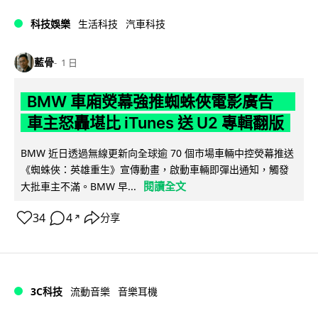
科技娛樂
生活科技
汽車科技
藍骨
1 日
BMW 車廂熒幕強推蜘蛛俠電影廣告
車主怒轟堪比 iTunes 送 U2 專輯翻版
BMW 近日透過無線更新向全球逾 70 個市場車輛中控熒幕推送
《蜘蛛俠：英雄重生》宣傳動畫，啟動車輛即彈出通知，觸發
閱讀全文
大批車主不滿。BMW 早...
34
4
分享
↗
3C科技
流動音樂
音樂耳機