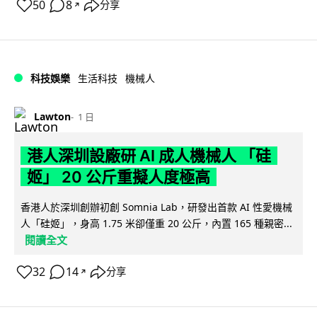
50
8
分享
↗
科技娛樂
生活科技
機械人
Lawton
1 日
港人深圳設廠研 AI 成人機械人 「硅
姬」 20 公斤重擬人度極高
香港人於深圳創辦初創 Somnia Lab，研發出首款 AI 性愛機械
人「硅姬」，身高 1.75 米卻僅重 20 公斤，內置 165 種親密...
閱讀全文
32
14
分享
↗