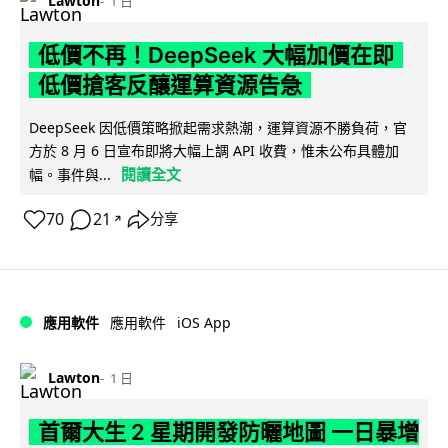
Lawton
1 日
低價不再！DeepSeek 大幅加價在即
低價搶客反釀運算資源告急
DeepSeek 因低價策略掀起需求熱潮，運算資源不勝負荷，官
方於 8 月 6 日宣布即將大幅上調 API 收費，惟未公布具體加
閱讀全文
幅。事件與...
70
21
分享
↗
iOS App
應用軟件
應用軟件
Lawton
1 日
首爾大生 2 星期開發防曬地圖 一日暴增