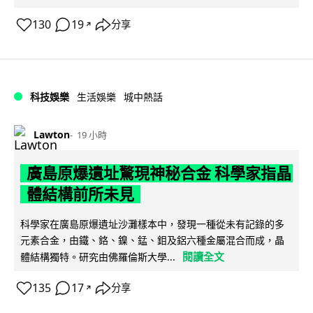
130
19
分享
↗
科技娛樂
生活娛樂
城中熱話
Lawton
19 小時
廣島原爆遺址驚現神秘合金 科學家指晶
體結構前所未見
科學家在廣島原爆遺址沙灘樣本中，發現一種從未有記錄的多
元素合金，由鐵、鉻、鎳、錳、鉬及鋁六種金屬混合而成，晶
閱讀全文
體結構獨特。研究由佛羅倫斯大學...
135
17
分享
↗