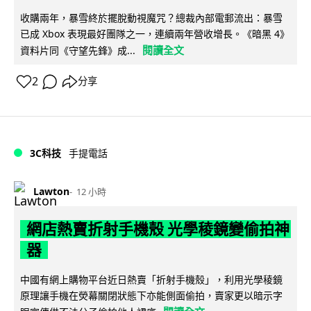
收購兩年，暴雪終於擺脫動視魔咒？總裁內部電郵流出：暴雪
已成 Xbox 表現最好團隊之一，連續兩年營收增長。《暗黑 4》
閱讀全文
資料片同《守望先鋒》成...
2
分享
3C科技
手提電話
Lawton
12 小時
網店熱賣折射手機殼 光學稜鏡變偷拍神
器
中國有網上購物平台近日熱賣「折射手機殼」，利用光學稜鏡
原理讓手機在熒幕關閉狀態下亦能側面偷拍，賣家更以暗示字