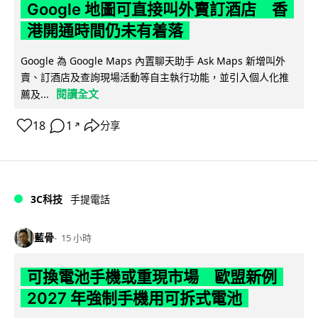
Google 地圖可直接叫外賣訂酒店 香
港開通時間仍未有着落
Google 為 Google Maps 內置聊天助手 Ask Maps 新增叫外
賣、訂酒店及查詢現場活動等自主執行功能，並引入個人化推
閱讀全文
薦及...
18
1
分享
↗
3C科技
手提電話
藍骨
15 小時
可換電池手機或重現市場 歐盟新例
2027 年強制手機用可拆式電池