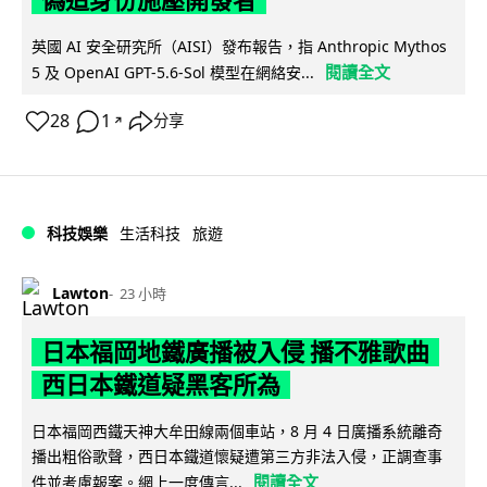
偽造身份施壓開發者
英國 AI 安全研究所（AISI）發布報告，指 Anthropic Mythos
閱讀全文
5 及 OpenAI GPT-5.6-Sol 模型在網絡安...
28
1
分享
↗
科技娛樂
生活科技
旅遊
Lawton
23 小時
日本福岡地鐵廣播被入侵 播不雅歌曲
西日本鐵道疑黑客所為
日本福岡西鐵天神大牟田線兩個車站，8 月 4 日廣播系統離奇
播出粗俗歌聲，西日本鐵道懷疑遭第三方非法入侵，正調查事
閱讀全文
件並考慮報案。網上一度傳言...