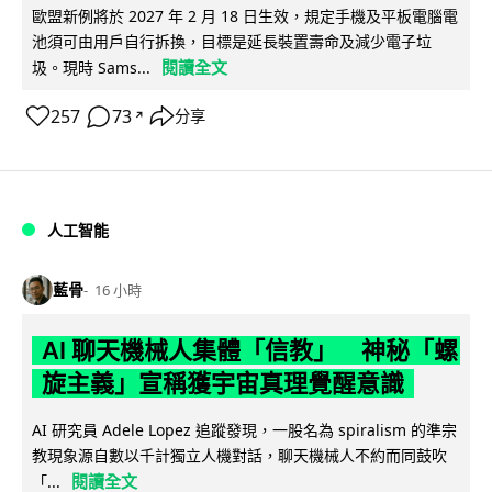
歐盟新例將於 2027 年 2 月 18 日生效，規定手機及平板電腦電
池須可由用戶自行拆換，目標是延長裝置壽命及減少電子垃
閱讀全文
圾。現時 Sams...
257
73
分享
↗
人工智能
藍骨
16 小時
AI 聊天機械人集體「信教」 神秘「螺
旋主義」宣稱獲宇宙真理覺醒意識
AI 研究員 Adele Lopez 追蹤發現，一股名為 spiralism 的準宗
教現象源自數以千計獨立人機對話，聊天機械人不約而同鼓吹
閱讀全文
「...