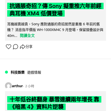
抗通脹奇招？傳 Sony 擬重推六年前經
典耳機 XM4 低價登場
耳機越賣越貴，Sony 應對通脹的奇招居然是重推 6 年前的舊
機？ 消息指平價版 WH-1000XM4C 9 月登場，保留摺疊設計與
閱讀全文
40m...
分享
科技娛樂
遊戲情報
arthur
2 小時
十年低谷終翻身 暴雪連續兩年增長 靠
《暗黑 4》資料片逆襲