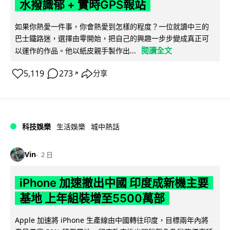
水撥識郁 + 實時GPS報站
如果你熱愛一件事，你會熱愛到怎樣的程度？一位就讀中三的
巴士鐵路迷，選擇由零開始，把自己的興趣一步步變成真正可
閱讀全文
以運作的作品。他以紙皮親手製作出...
5,119
273
分享
↗
科技娛樂
生活娛樂
城中熱話
Vin
2 日
iPhone 加速撤出中國 印度成新機主要
基地 上年組裝增至5500萬部
Apple 加速將 iPhone 生產線由中國轉往印度，目標兩年內將