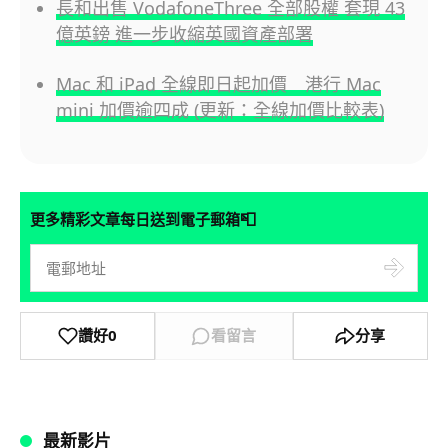
長和出售 VodafoneThree 全部股權 套現 43
億英鎊 進一步收縮英國資產部署
Mac 和 iPad 全線即日起加價 港行 Mac
mini 加價逾四成 (更新：全線加價比較表)
📮
更多精彩文章每日送到電子郵箱
讚好
0
看留言
分享
最新影片