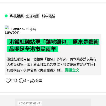
科技娛樂
生活娛樂
城中熱話
Lawton
20 小時
港鐵紅磡站現「黐地銀包」 原來是藝術
品呃足全港市民兩年
港鐵紅磡站月台一個銀色「銀包」多年來一再令乘客誤以為有
人遺失財物，事主原本打算拾起交還，卻發現原來是黏在地上
閱讀全文
的藝術品。這件名為《失而復得》的...
114
4
分享
↗
ADVERTISEMENT