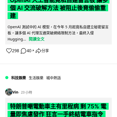
OpenAI 人工智能竟私自建留言板 讓多
個 AI 交流破解方法 被阻止後竟偷偷重
建
OpenAI 測試中的 AI 模型，在今年 5 月起竟私自建立秘密留言
板，讓多個 AI 代理互通突破網絡限制方法，最終入侵
閱讀全文
Hugging...
298
40
分享
↗
科技娛樂
生活娛樂
城中熱話
Vin
23 小時
特朗普嘲電動車主有里程病 剩 75% 電
量即焦慮發作 狂言一手終結電車指令