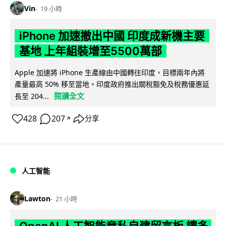
Vin
19 小時
iPhone 加速撤出中國 印度成新機主要
基地 上年組裝增至5500萬部
Apple 加速將 iPhone 生產線由中國轉往印度，目標兩年內將
產量最高 50% 移至當地。印度政府推出關稅豁免及稅務優惠延
閱讀全文
長至 204...
428
207
分享
↗
人工智能
Lawton
21 小時