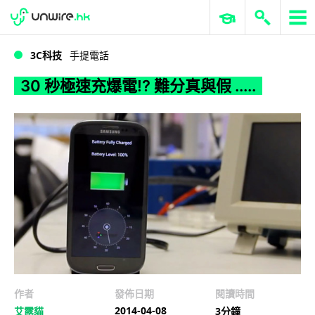
WWDC 2026
GenAI 與雲端科技專區
ERP 與商業 AI
30 秒極速充爆電!? 難分真與假 .....
3C科技
手提電話
30 秒極速充爆電!? 難分真與假 .....
作者
發佈日期
閱讀時間
2014-04-08
艾露貓
3分鐘