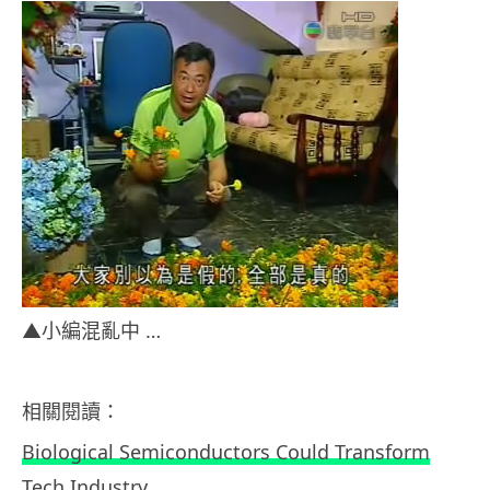
▲小編混亂中 …
相關閱讀：
Biological Semiconductors Could Transform
Tech Industry