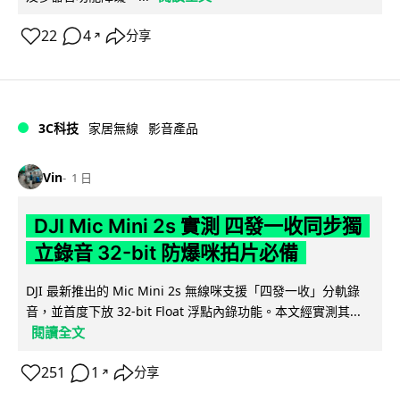
22
4
分享
↗
3C科技
家居無線
影音產品
Vin
1 日
DJI Mic Mini 2s 實測 四發一收同步獨
立錄音 32-bit 防爆咪拍片必備
DJI 最新推出的 Mic Mini 2s 無線咪支援「四發一收」分軌錄
音，並首度下放 32-bit Float 浮點內錄功能。本文經實測其...
閱讀全文
251
1
分享
↗