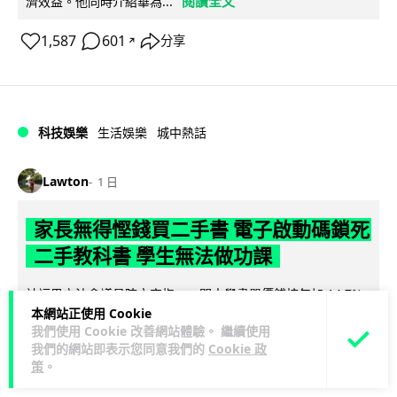
閱讀全文
濟效益。他同時介紹華為...
1,587
601
分享
↗
科技娛樂
生活娛樂
城中熱話
Lawton
1 日
家長無得慳錢買二手書 電子啟動碼鎖死
二手教科書 學生無法做功課
社福界立法會議員陳文宜指，一間中學書單價錢按年加 14.7%
本網站正使用 Cookie
遠超通漲，令家長難以負擔。而且電子教材啟動碼這項設計，
我們使用 Cookie 改善網站體驗。 繼續使用
閱讀全文
令學生無法完成功課，二手...
我們的網站即表示您同意我們的
Cookie 政
策
。
975
378
分享
↗