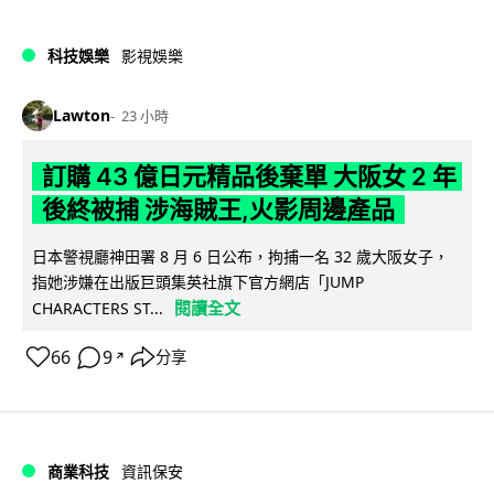
科技娛樂
影視娛樂
Lawton
23 小時
訂購 43 億日元精品後棄單 大阪女 2 年
後終被捕 涉海賊王,火影周邊產品
日本警視廳神田署 8 月 6 日公布，拘捕一名 32 歲大阪女子，
指她涉嫌在出版巨頭集英社旗下官方網店「JUMP
閱讀全文
CHARACTERS ST...
66
9
分享
↗
商業科技
資訊保安