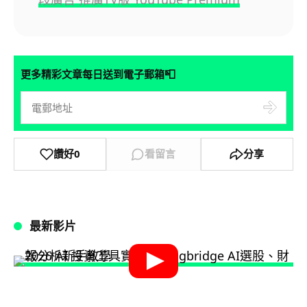
📮
更多精彩文章每日送到電子郵箱
讚好
0
看留言
分享
最新影片