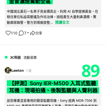
金冒濃煙驚動全區
中國湖北黃石一名男子見金價高企，利用 AI 自學提煉黃金，在
租住單位私設高壓爐及作坊冶煉，過程產生大量刺鼻濃煙，驚
閱讀全文
動鄰居報警。警方到場揭發整...
110
7
分享
↗
3C科技
流動音樂
89
Lawton
1 日
【評測】Sony IER-M500 入耳式監聽
耳機：現場拍攝、後製監聽與人聲利器
談到專業混音專用的聲音監聽耳機，Sony 經典 MDR-7506 到
MDR-M1 專業錄音室耳機都為人熟悉。而現在舞台製作者與創