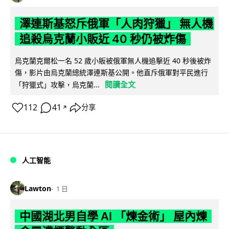
澤連斯基怒斥俄軍「人肉狩獵」 無人機
追殺烏克蘭小販近 40 秒仍被炸傷
烏克蘭克爾松一名 52 歲小販被俄軍無人機追擊近 40 秒後被炸
傷，影片由烏克蘭總統澤連斯基公開。他直斥俄軍對平民進行
閱讀全文
「狩獵式」攻擊，烏克蘭...
112
41
分享
↗
人工智能
Lawton
1 日
中國湖北男自學 AI 「煉金術」 屋內煉