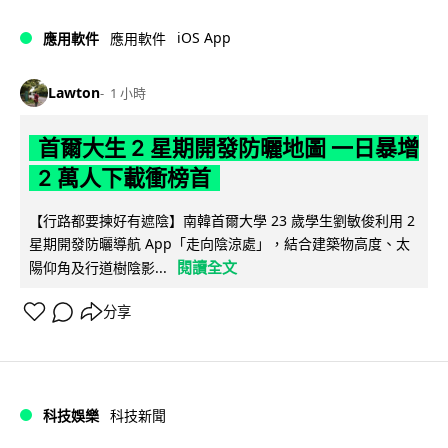
iOS App
應用軟件
應用軟件
Lawton
1 小時
首爾大生 2 星期開發防曬地圖 一日暴增
2 萬人下載衝榜首
【行路都要揀好有遮陰】南韓首爾大學 23 歲學生劉敏俊利用 2
星期開發防曬導航 App「走向陰涼處」，結合建築物高度、太
閱讀全文
陽仰角及行道樹陰影...
分享
科技娛樂
科技新聞