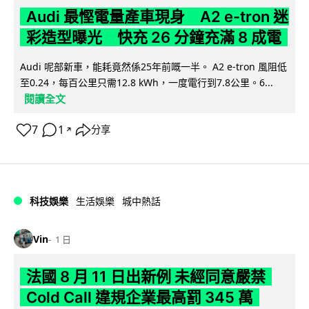
Audi 最慳電量產車現身 A2 e-tron 迷
彩造型曝光 快充 26 分鐘充滿 8 成電
Audi 呢部新車，能耗竟然係25年前嘅一半。 A2 e-tron 風阻低
至0.24，每百公里只需12.8 kWh，一度電行到7.8公里。6...
閱讀全文
7
1
分享
↗
科技娛樂
生活娛樂
城中熱話
Vin
1 日
法國 8 月 11 日出新例 未經同意嚴禁
Cold Call 違規企業最高罰 345 萬