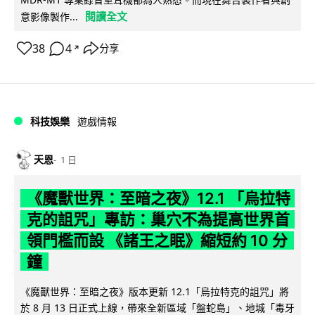
閱讀全文
意影像製作...
38
4
分享
↗
科技娛樂
遊戲情報
天恩
1 日
《魔獸世界：至暗之夜》12.1 「烏拉特
克的詛咒」專訪：巢穴不為提高世界首
領門檻而設 《諸王之眠》縮短約 10 分
鐘
《魔獸世界：至暗之夜》版本更新 12.1「烏拉特克的詛咒」將
於 8 月 13 日正式上線，帶來全新區域「盤蛇島」、地城「毒牙