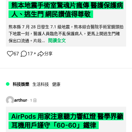
熊本地震手術室驚魂片瘋傳 醫護保護病
人、逃生門 網民讚值得尊敬
熊本縣 7 月 28 日發生 7.1 級地震，熊本綜合醫院手術室鏡頭拍
下地震一刻，醫護人員臨危不亂保護病人，更馬上開逃生門確
閱讀全文
保出口流通。片段...
67
17
分享
↗
科技娛樂
生活科技
健康
arthur
1 日
AirPods 用家注意聽力響紅燈 醫學界籲
耳機用戶謹守「60-60」鐵律