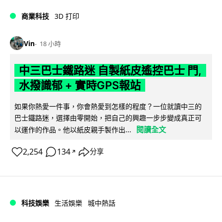
商業科技
3D 打印
Vin
18 小時
中三巴士鐵路迷 自製紙皮遙控巴士 門,
水撥識郁 + 實時GPS報站
如果你熱愛一件事，你會熱愛到怎樣的程度？一位就讀中三的
巴士鐵路迷，選擇由零開始，把自己的興趣一步步變成真正可
閱讀全文
以運作的作品。他以紙皮親手製作出...
2,254
134
分享
↗
科技娛樂
生活娛樂
城中熱話