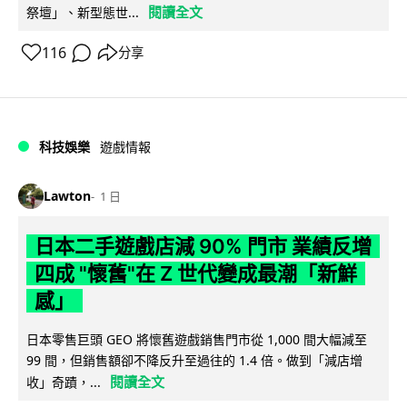
閱讀全文
祭壇」、新型態世...
116
分享
科技娛樂
遊戲情報
Lawton
1 日
日本二手遊戲店減 90% 門市 業績反增
四成 "懷舊"在 Z 世代變成最潮「新鮮
感」
日本零售巨頭 GEO 將懷舊遊戲銷售門市從 1,000 間大幅減至
99 間，但銷售額卻不降反升至過往的 1.4 倍。做到「減店增
閱讀全文
收」奇蹟，...