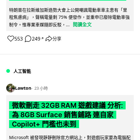
特朗普在拉斯維加斯造勢大會上公開嘲諷電動車車主患有「里
程焦慮病」，聲稱電量剩 75% 便發作，並重申已廢除電動車強
閱讀全文
制令。惟專業車媒隨即反駁，...
553
249
分享
↗
人工智能
Lawton
23 小時
微軟刪走 32GB RAM 遊戲建議 分析:
為 8GB Surface 銷售鋪路 連自家
Copilot+ 門檻也未到
Microsoft 被發現靜靜刪除官方網站上，對遊戲玩家要為電腦配