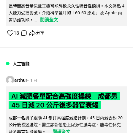
長時間高音量佩戴耳機可能導致永久性噪音性聽損。本文盤點 4
大聽力受損警號，介紹科學護耳的「60-60 原則」及 Apple 內
閱讀全文
置防護功能，...
18
分享
人工智能
arthur
1 日
AI 減肥餐單配合高強度操練 成都男
45 日減 20 公斤後多器官衰竭
成都一名男子跟隨 AI 制訂高強度減脂計劃，45 日內減去約 20
公斤後昏迷送院。醫生診斷他患上尿源性膿毒症、膿毒性休克
閱讀全文
及多器官功能障礙。...