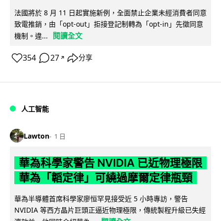
法國將於 8 月 11 日起實施新例，全面禁止企業未經消費者同意
致電推銷，由「opt-out」拒接登記制轉為「opt-in」先徵同意
閱讀全文
機制。違...
354
27
分享
↗
人工智能
Lawton
1 日
華為科學家警告 NVIDIA 已近物理極限
華為「韜定律」可繞過摩爾定律瓶頸
華為半導體首席科學家廖恒罕見接受近 5 小時專訪，警告
NVIDIA 等西方晶片巨頭正逼近物理極限，傳統製程升級已失經