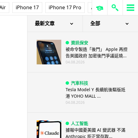
Air
iPhone 17
iPhone 17 Pro
AirPods Pro 3
Ap
最新文章
全部
資訊保安
被命令製造「後門」 Apple 再控
告英國政府 加密後門爭議延燒...
04.08.2026
汽車科技
Tesla Model Y 長續航後驅版抵
港 YOHO MALL ...
04.08.2026
人工智能
據報中國憂美國 AI 變武器 不滿
Anthropic 拒正常存取...