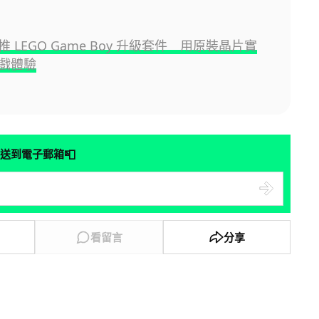
 LEGO Game Boy 升級套件 用原裝晶片實
戲體驗
📮
送到電子郵箱
看留言
分享