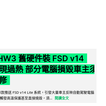
 HW3 舊硬件裝 FSD v14
e 頻現過熱 部分電腦損毀車主須
修
 舊車款推送 FSD v14 Lite 系統，引發大量車主反映自動駕駛電腦
觸發高溫保護甚至直接燒毀，須...
閱讀全文