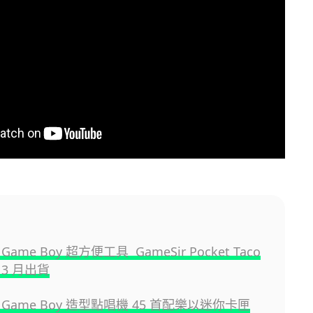
ame Boy 超方便工具 GameSir Pocket Taco
3 月出貨
Game Boy 造型點唱機 45 首配樂以迷你卡匣