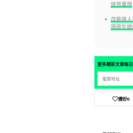
逐首重現
改裝達人推
現原生遊
更多精彩文章每日
讚好
0