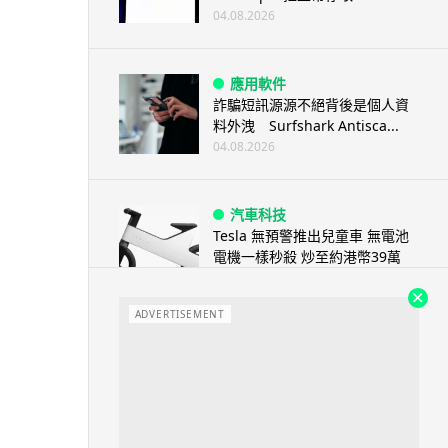
04.08.2026
應用軟件
詐騙短訊源源不絕背後是個人資
料外洩 Surfshark Antisca...
04.08.2026
汽車科技
Tesla 無預警推出兒童車 無電池
電機一樣秒殺 炒至約港幣39萬
04.08.2026
ADVERTISEMENT
iPhone app
歐盟再發功 Apple 終答應
iPhone 跨機剪貼簿將可貼 ...
04.08.2026