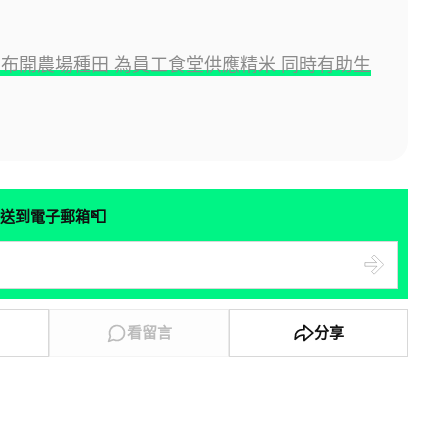
a 宣布開農場種田 為員工食堂供應精米 同時有助生
📮
送到電子郵箱
看留言
分享