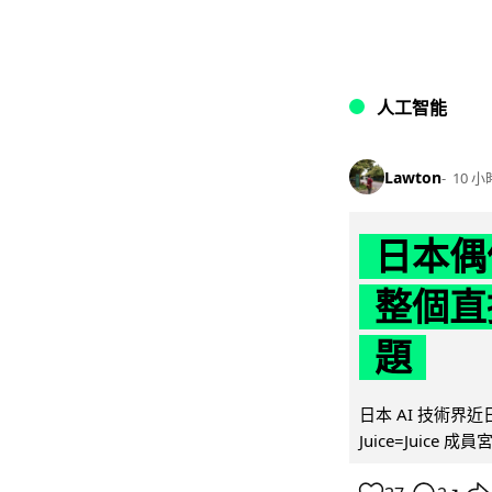
人工智能
Lawton
10 小
日本偶
整個直
題
日本 AI 技術
Juice=Juic