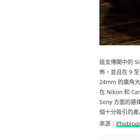
這支傳聞中的 Sigm
佈，並且在 9 至
24mm 的廣
在 Nikon 和
Sony 方面的選
個十分吸引的產
來源：
Phoblog