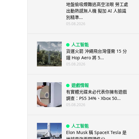
地盤偷吸煙難逃高空法眼 勞工處
出動熱感無人機 擬加 AI 人臉識
別精準...
05.08.2026
人工智能
貨運火箭 沖繩飛台灣僅需 15 分
鐘 Hop Aero 將 5...
05.08.2026
遊戲情報
有實體光碟未必代表你擁有遊戲
調查：PS5 34%、Xbox 50...
05.08.2026
人工智能
Elon Musk 稱 SpaceX Tesla 是
地球最強兩間硬件公...