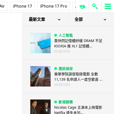
Air
iPhone 17
iPhone 17 Pro
AirPods Pro 3
Ap
最新文章
全部
人工智能
靠快閃記憶體紓緩 DRAM 不足
KIOXIA 推 XL1 記憶體...
05.08.2026
資訊保安
東華學院誤發取錄電郵 全數
11,139 名申請人一度空歡喜 ...
05.08.2026
影視娛樂
Nicolas Cage 主演未上映電影
Netflix 遺失未加...