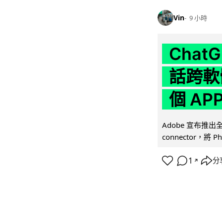
Vin
9 小時
Chat
話跨軟
個 AP
Adobe 宣布推出
connector，將 Ph
1
分
↗