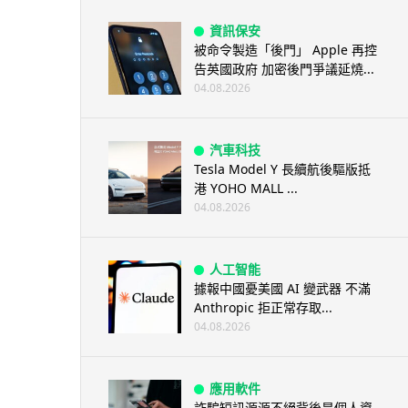
資訊保安
被命令製造「後門」 Apple 再控
告英國政府 加密後門爭議延燒...
04.08.2026
汽車科技
Tesla Model Y 長續航後驅版抵
港 YOHO MALL ...
04.08.2026
人工智能
據報中國憂美國 AI 變武器 不滿
Anthropic 拒正常存取...
04.08.2026
應用軟件
詐騙短訊源源不絕背後是個人資