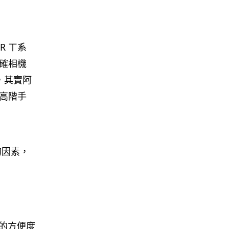
影視娛樂
Nicolas Cage 主演未上映電影
R ㄒ系
Netflix 遺失未加...
05.08.2026
確相機
，其實阿
高階手
人工智能
Elon Musk: SpaceX 將挑戰萬億
年收入 目標明年數據...
05.08.2026
的因素，
人工智能
港大研原子級新晶片 AI 搜尋速度
提升一億倍 手機人臉識別免上雲
端
05.08.2026
作的方便度