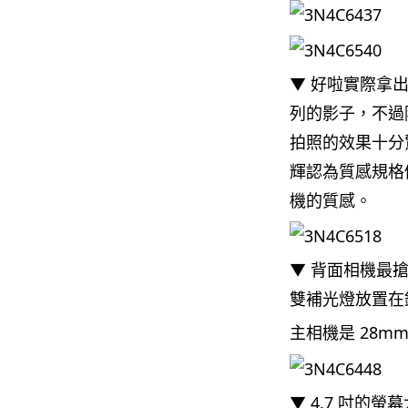
▼ 好啦實際拿出
列的影子，不過
拍照的效果十分
輝認為質感規格
機的質感。
▼ 背面相機最
雙補光燈放置在
主相機是 28mm
▼ 4.7 吋