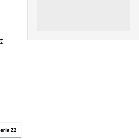
06.08.2026
人工智能
Meta AI 模型測試期間入侵他家
公司 三大 AI 巨頭接連曝安全
控
漏...
06.08.2026
科技新聞
Audi 最慳電量產車現身 A2 e-
tron 迷彩造型曝光 快充 2...
06.08.2026
城中熱話
法國 8 月 11 日出新例 未經同意
嚴禁 Cold Call 違規企...
eria Z2
06.08.2026