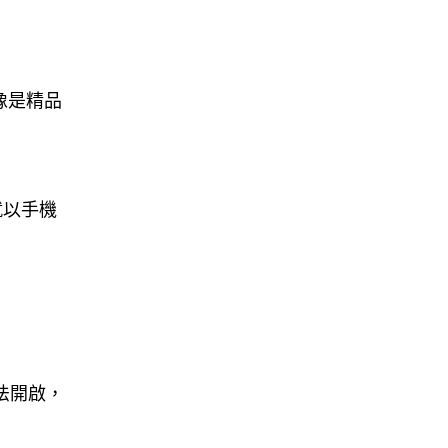
Tesla HW3 舊硬件裝 FSD v14
Lite 頻現過熱 部分...
06.08.2026
像是精品
人工智能
港大工程學院研極簡架構晶片 搜
尋速度勝標準 CPU 1 億倍
06.08.2026
就以手機
人工智能
靠快閃記憶體紓緩 DRAM 不足
KIOXIA 推 XL1 記憶體...
05.08.2026
資訊保安
無法開啟，
東華學院誤發取錄電郵 全數
11,139 名申請人一度空歡喜 ...
05.08.2026