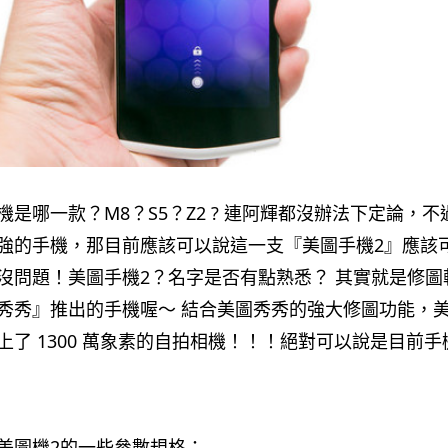
是哪一款？M8？S5？Z2 ? 連阿輝都沒辦法下定論，不
強的手機，那目前應該可以說這一支『美圖手機2』應該
沒問題！美圖手機2？名字是否有點熟悉？ 其實就是修圖
秀秀』推出的手機喔～ 結合美圖秀秀的強大修圖功能，美
上了 1300 萬象素的自拍相機！！！絕對可以說是目前手
美圖機2的一些參數規格：