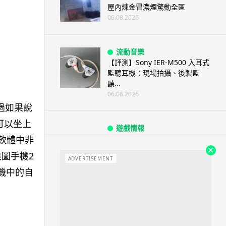
屋內煉金冒濃煙驚動全區
06.08.2026
流動音樂
【評測】Sony IER-M500 入耳式
監聽耳機：現場拍攝、後製監
聽...
06.08.2026
過如果說
可以坐上
遊戲情報
軟體中非
《魔獸世界：至暗之夜》12.1
「烏拉特克的詛咒」專訪：巢穴
圖手機2
不為提高世...
ADVERTISEMENT
機中的自
06.08.2026
遊戲情報
日本二手遊戲店減 90% 門市 業
績反增四成 “懷...