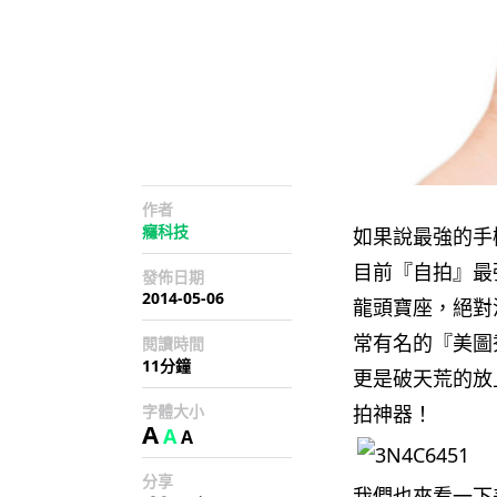
作者
癮科技
如果說最強的手機
目前『自拍』最
發佈日期
2014-05-06
龍頭寶座，絕對
常有名的『美圖
閱讀時間
11分鐘
更是破天荒的放
字體大小
拍神器！
A
A
A
分享
我們也來看一下