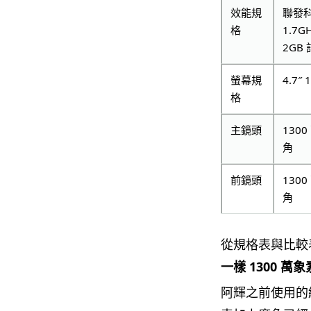
效能規
聯發科
格
1.7G
2GB
螢幕規
4.7″ 
格
主鏡頭
1300
角
前鏡頭
1300
角
從規格表與比較
一樣 1300 萬
阿輝之前使用的經