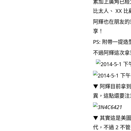
素加上廣角已經
比太人、 XX 
阿輝也在朋友的
享！
PS: 附帶一提
不過阿輝這次拿
▼ 阿輝目前拿
異，這點還要注
▼ 其實這是美
代，不過 2 