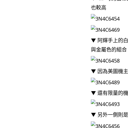
也較高
▼ 阿輝手上的
與金屬色的組合
▼ 因為美圖機
▼ 還有限量的
▼ 另外一側則