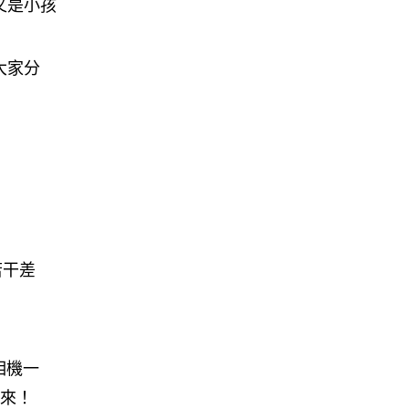
又是小孩
人工智能
Samsung 展示 Galaxy AI 新方
大家分
向 未來手機毋須輸入文字...
06.08.2026
城中熱話
港夫婦澳門的士拾相機 據為己有
被的士 Cam 睇到 2 個月後再...
06.08.2026
若干差
家居無線
逾 20 款平價路由器爆後門 每 35
秒自動連線回中國 全球 10 ...
06.08.2026
相機一
人工智能
而來！