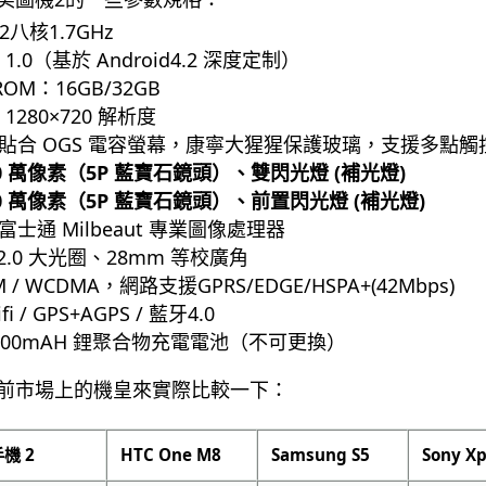
2八核1.7GHz
1.0（基於 Android4.2 深度定制）
ROM：16GB/32GB
1280×720 解析度
貼合 OGS 電容螢幕，康寧大猩猩保護玻璃，支援多點觸
0 萬像素（5P 藍寶石鏡頭）、雙閃光燈 (補光燈)
0 萬像素（5P 藍寶石鏡頭）
、前置閃光燈 (補光燈)
士通 Milbeaut 專業圖像處理器
2.0 大光圈、28mm 等校廣角
/ WCDMA，網路支援GPRS/EDGE/HSPA+(42Mbps)
/ GPS+AGPS / 藍牙4.0
300mAH 鋰聚合物充電電池（不可更換）
前市場上的機皇來實際比較一下：
機 2
HTC One M8
Samsung S5
Sony Xp