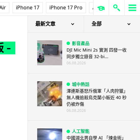
Air
iPhone 17
iPhone 17 Pro
AirPods Pro 3
Ap
最新文章
全部
影音產品
 -
DJI Mic Mini 2s 實測 四發一收
同步獨立錄音 32-bi...
06.08.2026
城中熱話
澤連斯基怒斥俄軍「人肉狩獵」
無人機追殺烏克蘭小販近 40 秒
仍被炸傷
06.08.2026
人工智能
中國湖北男自學 AI 「煉金術」