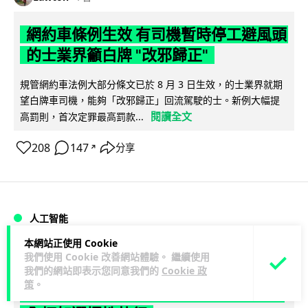
網約車條例生效 有司機暫時停工避風頭
的士業界籲白牌 "改邪歸正"
規管網約車法例大部分條文已於 8 月 3 日生效，的士業界就期
望白牌車司機，能夠「改邪歸正」回流駕駛的士。新例大幅提
閱讀全文
高罰則，首次定罪最高罰款...
208
147
分享
↗
人工智能
本網站正使用 Cookie
Lawton
1 日
我們使用 Cookie 改善網站體驗。 繼續使用
我們的網站即表示您同意我們的
Cookie 政
策
。
白宮拒測中國開放 AI 模型 業界質疑安