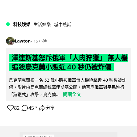
科技娛樂
生活娛樂
城中熱話
Lawton
15 小時
澤連斯基怒斥俄軍「人肉狩獵」 無人機
追殺烏克蘭小販近 40 秒仍被炸傷
烏克蘭克爾松一名 52 歲小販被俄軍無人機追擊近 40 秒後被炸
傷，影片由烏克蘭總統澤連斯基公開。他直斥俄軍對平民進行
閱讀全文
「狩獵式」攻擊，烏克蘭...
82
45
分享
↗