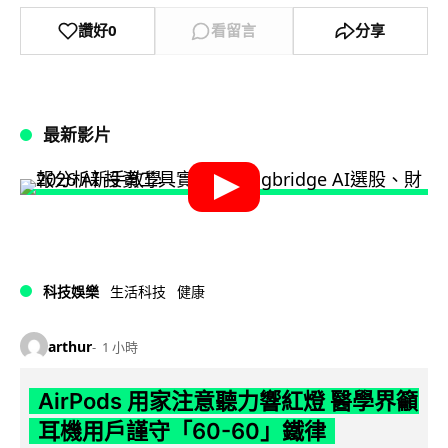
讚好
0
看留言
分享
最新影片
科技娛樂
生活科技
健康
arthur
1 小時
AirPods 用家注意聽力響紅燈 醫學界籲
耳機用戶謹守「60-60」鐵律