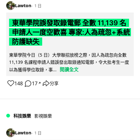
Lawton
1 日
東華學院誤發取錄電郵 全數 11,139 名
申請人一度空歡喜 專家:人為疏忽+系統
防護缺失
東華學院今日（5 日）大學聯招放榜之際，因人為疏忽向全數
11,139 名課程申請人錯誤發出取錄通知電郵，令大批考生一度
閱讀全文
以為獲得學位取錄，事...
148
17
分享
↗
科技娛樂
影視娛樂
Lawton
1 日