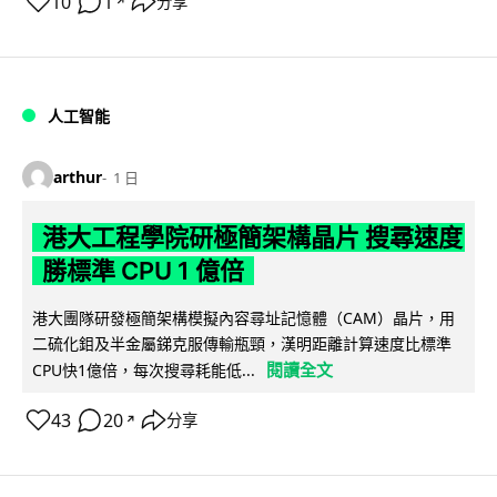
10
1
分享
↗
人工智能
arthur
1 日
港大工程學院研極簡架構晶片 搜尋速度
勝標準 CPU 1 億倍
港大團隊研發極簡架構模擬內容尋址記憶體（CAM）晶片，用
二硫化鉬及半金屬銻克服傳輸瓶頸，漢明距離計算速度比標準
閱讀全文
CPU快1億倍，每次搜尋耗能低...
43
20
分享
↗