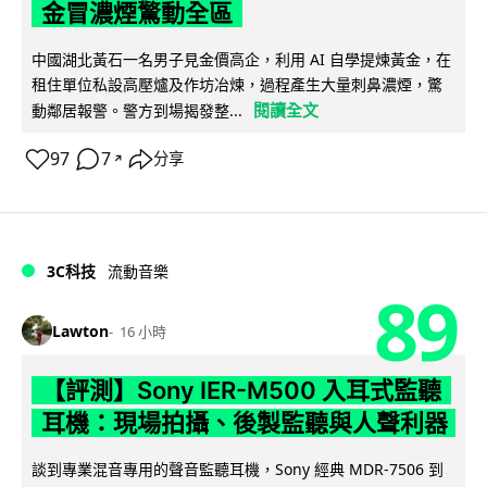
金冒濃煙驚動全區
中國湖北黃石一名男子見金價高企，利用 AI 自學提煉黃金，在
租住單位私設高壓爐及作坊冶煉，過程產生大量刺鼻濃煙，驚
閱讀全文
動鄰居報警。警方到場揭發整...
97
7
分享
↗
3C科技
流動音樂
89
Lawton
16 小時
【評測】Sony IER-M500 入耳式監聽
耳機：現場拍攝、後製監聽與人聲利器
談到專業混音專用的聲音監聽耳機，Sony 經典 MDR-7506 到