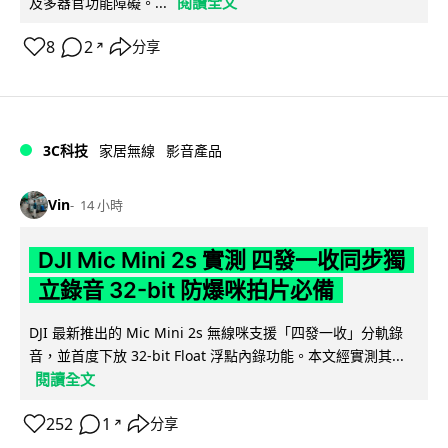
閱讀全文
及多器官功能障礙。...
8
2
分享
↗
3C科技
家居無線
影音產品
Vin
14 小時
DJI Mic Mini 2s 實測 四發一收同步獨
立錄音 32-bit 防爆咪拍片必備
DJI 最新推出的 Mic Mini 2s 無線咪支援「四發一收」分軌錄
音，並首度下放 32-bit Float 浮點內錄功能。本文經實測其...
閱讀全文
252
1
分享
↗