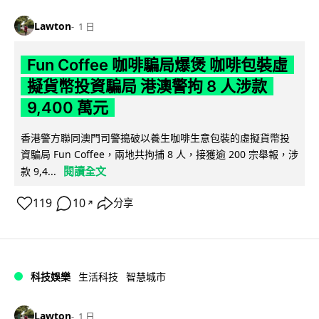
Lawton
1 日
Fun Coffee 咖啡騙局爆煲 咖啡包裝虛
擬貨幣投資騙局 港澳警拘 8 人涉款
9,400 萬元
香港警方聯同澳門司警搗破以養生咖啡生意包裝的虛擬貨幣投
資騙局 Fun Coffee，兩地共拘捕 8 人，接獲逾 200 宗舉報，涉
閱讀全文
款 9,4...
119
10
分享
↗
科技娛樂
生活科技
智慧城市
Lawton
1 日