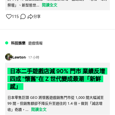
閱讀全文
祭壇」、新型態世...
115
分享
科技娛樂
遊戲情報
Lawton
17 小時
日本二手遊戲店減 90% 門市 業績反增
四成 "懷舊"在 Z 世代變成最潮「新鮮
感」
日本零售巨頭 GEO 將懷舊遊戲銷售門市從 1,000 間大幅減至
99 間，但銷售額卻不降反升至過往的 1.4 倍。做到「減店增
閱讀全文
收」奇蹟，...