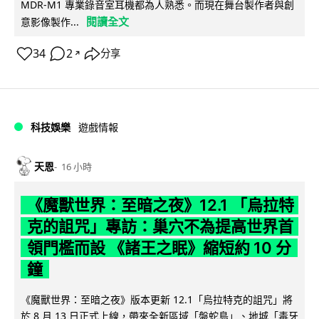
MDR-M1 專業錄音室耳機都為人熟悉。而現在舞台製作者與創
閱讀全文
意影像製作...
34
2
分享
↗
科技娛樂
遊戲情報
天恩
16 小時
《魔獸世界：至暗之夜》12.1 「烏拉特
克的詛咒」專訪：巢穴不為提高世界首
領門檻而設 《諸王之眠》縮短約 10 分
鐘
《魔獸世界：至暗之夜》版本更新 12.1「烏拉特克的詛咒」將
於 8 月 13 日正式上線，帶來全新區域「盤蛇島」、地城「毒牙