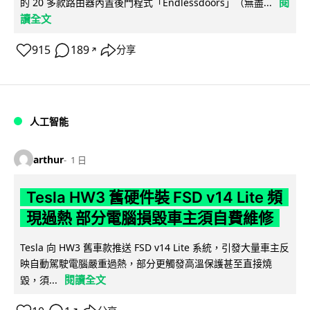
閱
的 20 多款路由器內置後門程式「Endlessdoors」（無盡...
讀全文
915
189
分享
↗
人工智能
arthur
1 日
Tesla HW3 舊硬件裝 FSD v14 Lite 頻
現過熱 部分電腦損毀車主須自費維修
Tesla 向 HW3 舊車款推送 FSD v14 Lite 系統，引發大量車主反
映自動駕駛電腦嚴重過熱，部分更觸發高溫保護甚至直接燒
閱讀全文
毀，須...