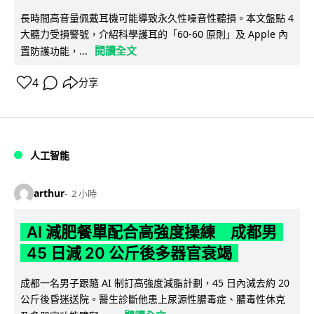
長時間高音量佩戴耳機可能導致永久性噪音性聽損。本文盤點 4
大聽力受損警號，介紹科學護耳的「60-60 原則」及 Apple 內
閱讀全文
置防護功能，...
4
分享
人工智能
arthur
2 小時
AI 減肥餐單配合高強度操練 成都男
45 日減 20 公斤後多器官衰竭
成都一名男子跟隨 AI 制訂高強度減脂計劃，45 日內減去約 20
公斤後昏迷送院。醫生診斷他患上尿源性膿毒症、膿毒性休克