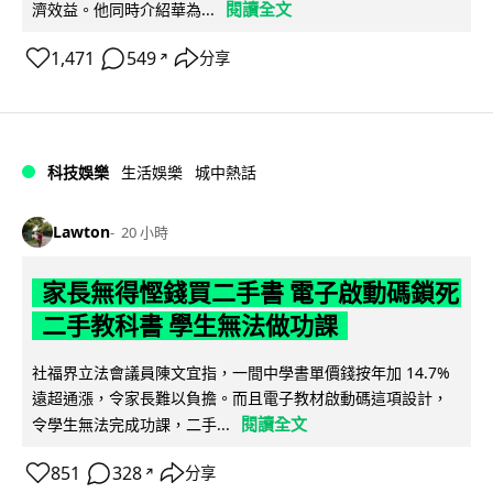
閱讀全文
濟效益。他同時介紹華為...
1,471
549
分享
↗
科技娛樂
生活娛樂
城中熱話
Lawton
20 小時
家長無得慳錢買二手書 電子啟動碼鎖死
二手教科書 學生無法做功課
社福界立法會議員陳文宜指，一間中學書單價錢按年加 14.7%
遠超通漲，令家長難以負擔。而且電子教材啟動碼這項設計，
閱讀全文
令學生無法完成功課，二手...
851
328
分享
↗