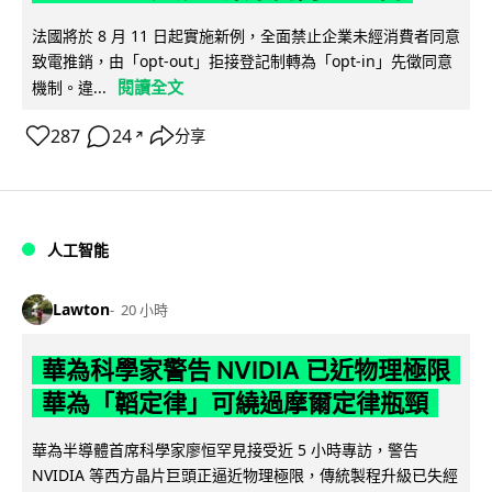
法國將於 8 月 11 日起實施新例，全面禁止企業未經消費者同意
致電推銷，由「opt-out」拒接登記制轉為「opt-in」先徵同意
閱讀全文
機制。違...
287
24
分享
↗
人工智能
Lawton
20 小時
華為科學家警告 NVIDIA 已近物理極限
華為「韜定律」可繞過摩爾定律瓶頸
華為半導體首席科學家廖恒罕見接受近 5 小時專訪，警告
NVIDIA 等西方晶片巨頭正逼近物理極限，傳統製程升級已失經