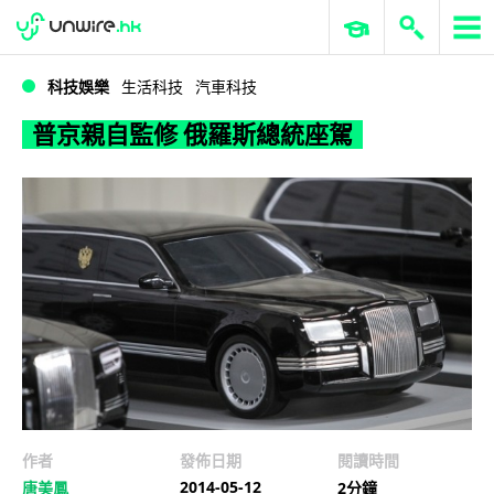
WWDC 2026
GenAI 與雲端科技專區
ERP 與商業 AI
普京親自監修 俄羅斯總統座駕
科技娛樂
生活科技
汽車科技
普京親自監修 俄羅斯總統座駕
作者
發佈日期
閱讀時間
2014-05-12
唐美鳳
2分鐘