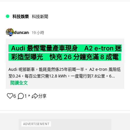
科技娛樂
科技新聞
duncan
19 小時
Audi 最慳電量產車現身 A2 e-tron 迷
彩造型曝光 快充 26 分鐘充滿 8 成電
Audi 呢部新車，能耗竟然係25年前嘅一半。 A2 e-tron 風阻低
至0.24，每百公里只需12.8 kWh，一度電行到7.8公里。6...
閱讀全文
6
1
分享
↗
ADVERTISEMENT