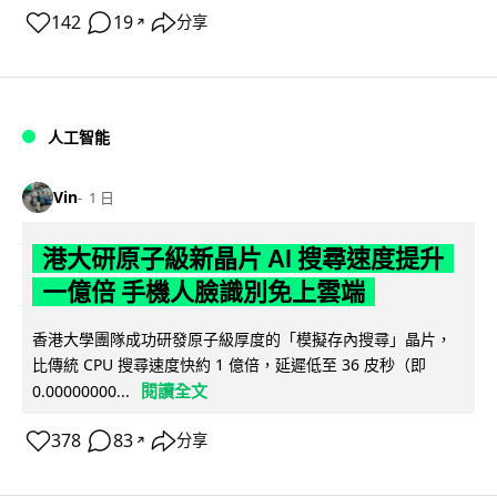
142
19
分享
↗
人工智能
Vin
1 日
港大研原子級新晶片 AI 搜尋速度提升
一億倍 手機人臉識別免上雲端
香港大學團隊成功研發原子級厚度的「模擬存內搜尋」晶片，
比傳統 CPU 搜尋速度快約 1 億倍，延遲低至 36 皮秒（即
閱讀全文
0.00000000...
378
83
分享
↗