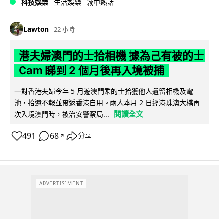
科技娛樂
生活娛樂
城中熱話
Lawton
22 小時
港夫婦澳門的士拾相機 據為己有被的士
Cam 睇到 2 個月後再入境被捕
一對香港夫婦今年 5 月遊澳門乘的士拾獲他人遺留相機及電
池，拾遺不報並帶返香港自用。兩人本月 2 日經港珠澳大橋再
閱讀全文
次入境澳門時，被治安警察局...
491
68
分享
↗
ADVERTISEMENT