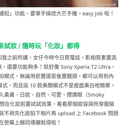
知」功能，要單手操控大芒手機，easy job 啦！
來試妝 / 隨時玩「化妝」都得
如我之前所講，女仔今時今日買電話，影相質素要高
，還要功能夠多！就好像 Sony Xperia T2 Ultra，
拍模式，無論用前置還是後置鏡頭，都可以用到內
顏模式，而且這 10 款美顏模式不是瘦面美白咁簡單，
入柔膚、日妝、自然、可愛、煙燻眼（Smoky
果。想在化妝前要試試效果，看看那個妝容與所穿服裝
用先化妝拍下相片再 upload 上 Facebook 問朋
在熒幕上睇同埋襯就得啦！