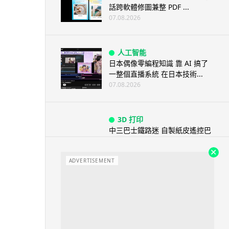
話跨軟體修圖兼整 PDF ...
07.08.2026
人工智能
日本偶像零編程知識 靠 AI 搞了
一整個直播系統 在日本技術...
07.08.2026
3D 打印
中三巴士鐵路迷 自製紙皮遙控巴
士 門,水撥識郁 + 實時GPS報站
07.08.2026
ADVERTISEMENT
城中熱話
iPhone 加速撤出中國 印度成新
機主要基地 上年組裝增至550...
07.08.2026