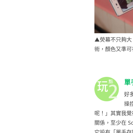
▲熒幕不只夠大，仲要
術，顏色又準可
單
好
操
呢！」其實我覺
關係，至少在 Son
它設有「單手存