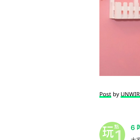
Post
by
UNWIR
6
大