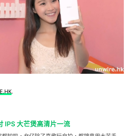
E.HK
.
 吋 IPS 大芒煲高清片一流
家都知啦，女仔除了喜歡玩自拍，都鐘意用大芒手