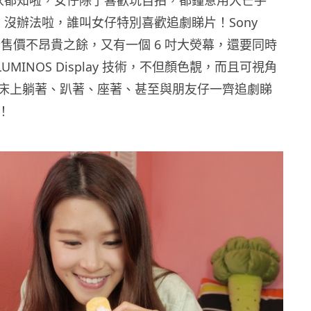
，沒辦法啦，誰叫女仔特別喜歡追劇睇片！Sony
 Ultra 售價不昂貴之餘，又有一個 6 吋大熒幕，還要同時
RILUMINOS Display 技術，不但顏色靚，而且可視角
床上躺著、趴著、座著、甚至與朋友仔一齊追劇睇
！