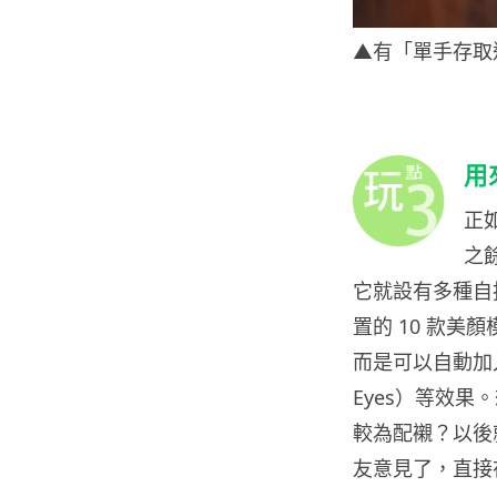
▲有「單手存取通
用
正
之餘
它就設有多種自
置的 10 款美
而是可以自動加
Eyes）等效
較為配襯？以後就不
友意見了，直接