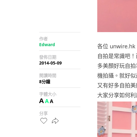
作者
Edward
各位 unwire
自拍是常識吧！
發佈日期
2014-05-09
多美顏好玩自拍
機拍攝。就好似最近
閱讀時間
8分鐘
又有好多自拍美
字體大小
大家分享如何利
A
A
A
分享