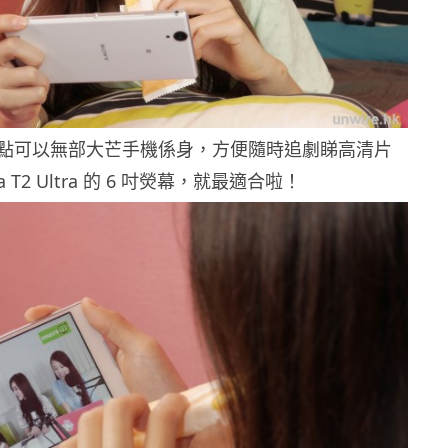
點可以無部大芒手機係身，方便隨時追劇睇高清片
ia T2 Ultra 的 6 吋熒幕，就最適合啦！