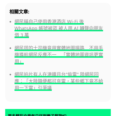
相關文章:
網民稱自己使用香港酒店 Wi-Fi 後
WhatsApp 帳號被盜 被人用 AI 轉聲向朋友
借 3 萬
網民搭的士司機竟用實體地圖搵路 不用手
機導航網民反應不一 「實體地圖資訊更實
用」
網民拍片有人在港鐵月台"偷電" 陸網民回
應：「大陸隨便都可充電，某些鄉下竟不給
用一下電」引爭議