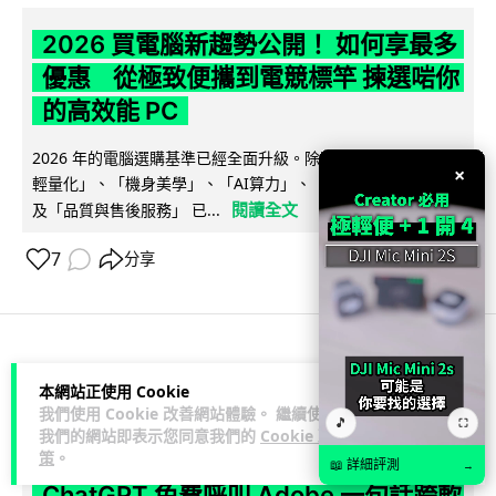
2026 買電腦新趨勢公開！ 如何享最多
優惠 從極致便攜到電競標竿 揀選啱你
的高效能 PC
2026 年的電腦選購基準已經全面升級。除了基本效能，「極致
×
輕量化」、「機身美學」、「AI算力」、「前瞻技術加持」以
閱讀全文
及「品質與售後服務」 已...
7
分享
人工智能
本網站正使用 Cookie
我們使用 Cookie 改善網站體驗。 繼續使用
🎵
⛶
Vin
8 小時
我們的網站即表示您同意我們的
Cookie 政
策
。
📖 詳細評測
→
ChatGPT 免費呼叫 Adobe 一句話跨軟