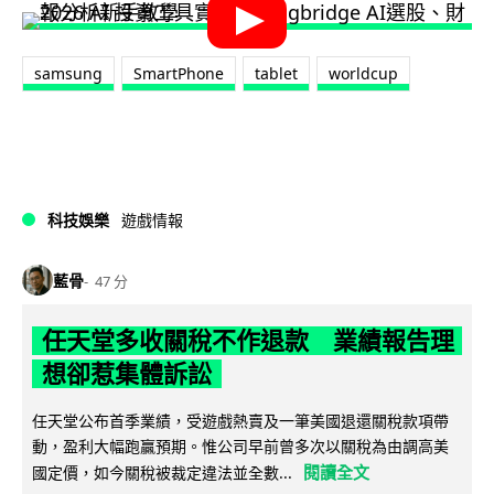
samsung
SmartPhone
tablet
worldcup
科技娛樂
遊戲情報
藍骨
47 分
任天堂多收關稅不作退款 業績報告理
想卻惹集體訴訟
任天堂公布首季業績，受遊戲熱賣及一筆美國退還關稅款項帶
動，盈利大幅跑贏預期。惟公司早前曾多次以關稅為由調高美
閱讀全文
國定價，如今關稅被裁定違法並全數...