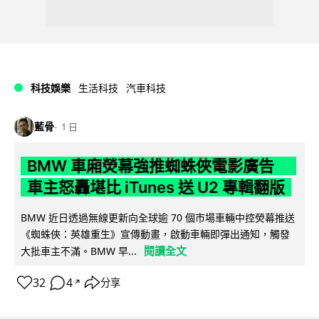
科技娛樂
生活科技
汽車科技
藍骨
1 日
BMW 車廂熒幕強推蜘蛛俠電影廣告
車主怒轟堪比 iTunes 送 U2 專輯翻版
BMW 近日透過無線更新向全球逾 70 個市場車輛中控熒幕推送
《蜘蛛俠：英雄重生》宣傳動畫，啟動車輛即彈出通知，觸發
閱讀全文
大批車主不滿。BMW 早...
32
4
分享
↗