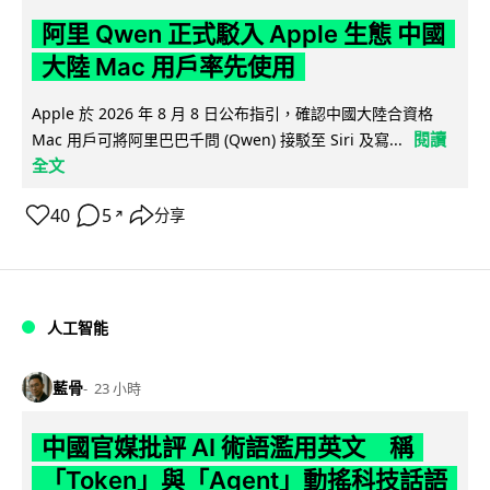
阿里 Qwen 正式駁入 Apple 生態 中國
大陸 Mac 用戶率先使用
Apple 於 2026 年 8 月 8 日公布指引，確認中國大陸合資格
閱讀
Mac 用戶可將阿里巴巴千問 (Qwen) 接駁至 Siri 及寫...
全文
40
5
分享
↗
人工智能
藍骨
23 小時
中國官媒批評 AI 術語濫用英文 稱
「Token」與「Agent」動搖科技話語