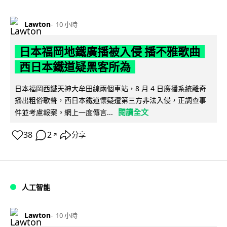
Lawton
10 小時
日本福岡地鐵廣播被入侵 播不雅歌曲
西日本鐵道疑黑客所為
日本福岡西鐵天神大牟田線兩個車站，8 月 4 日廣播系統離奇
播出粗俗歌聲，西日本鐵道懷疑遭第三方非法入侵，正調查事
閱讀全文
件並考慮報案。網上一度傳言...
38
2
分享
↗
人工智能
Lawton
10 小時