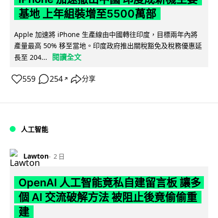
基地 上年組裝增至5500萬部
Apple 加速將 iPhone 生產線由中國轉往印度，目標兩年內將
產量最高 50% 移至當地。印度政府推出關稅豁免及稅務優惠延
閱讀全文
長至 204...
559
254
分享
↗
人工智能
Lawton
2 日
OpenAI 人工智能竟私自建留言板 讓多
個 AI 交流破解方法 被阻止後竟偷偷重
建