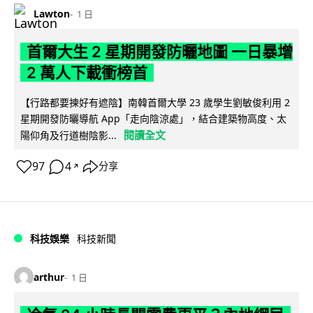
Lawton
1 日
首爾大生 2 星期開發防曬地圖 一日暴增
2 萬人下載衝榜首
【行路都要揀好有遮陰】南韓首爾大學 23 歲學生劉敏俊利用 2
星期開發防曬導航 App「走向陰涼處」，結合建築物高度、太
閱讀全文
陽仰角及行道樹陰影...
97
4
分享
↗
科技娛樂
科技新聞
arthur
1 日