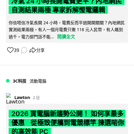
冷氣 24 小時長開電費更平？內地網民
自測結果兩極 專家拆解慳電邏輯
你信唔信冷氣長開 24 小時，電費反而平過開開關關？內地網民
實測結果兩極，有人一個月電費只需 118 元人民幣，有人飆到
閱讀全文
過千。電力部門話不能...
39
分享
3C科技
流動電腦
Lawton
2 日
2026 買電腦新趨勢公開！ 如何享最多
優惠 從極致便攜到電競標竿 揀選啱你
的高效能 PC