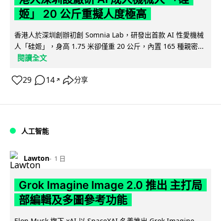
姬」 20 公斤重擬人度極高
香港人於深圳創辦初創 Somnia Lab，研發出首款 AI 性愛機械
人「硅姬」，身高 1.75 米卻僅重 20 公斤，內置 165 種親密...
閱讀全文
29
14
分享
↗
人工智能
Lawton
1 日
Grok Imagine Image 2.0 推出 主打局
部編輯及多圖參考功能
Elon Musk 旗下 xAI 以 SpaceXAI 名義推出 Grok Imagine