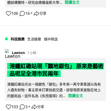
閱讀全文
體結構獨特。研究由佛羅倫斯大學...
106
16
分享
↗
科技娛樂
生活娛樂
城中熱話
Lawton
7 小時
港鐵紅磡站現「黐地銀包」 原來是藝術
品呃足全港市民兩年
港鐵紅磡站月台一個銀色「銀包」多年來一再令乘客誤以為有
人遺失財物，事主原本打算拾起交還，卻發現原來是黏在地上
閱讀全文
的藝術品。這件名為《失而復得》的...
103
3
分享
↗