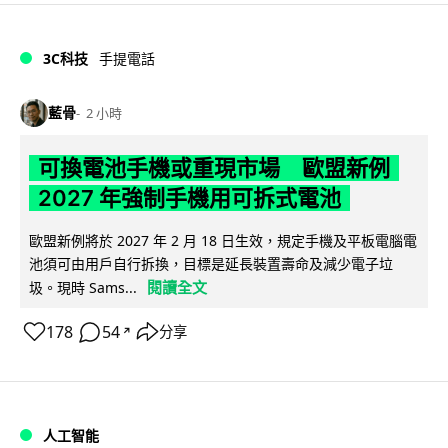
3C科技
手提電話
藍骨
2 小時
可換電池手機或重現市場 歐盟新例
2027 年強制手機用可拆式電池
歐盟新例將於 2027 年 2 月 18 日生效，規定手機及平板電腦電
池須可由用戶自行拆換，目標是延長裝置壽命及減少電子垃
閱讀全文
圾。現時 Sams...
178
54
分享
↗
人工智能