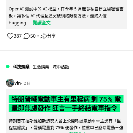
OpenAI 測試中的 AI 模型，在今年 5 月起竟私自建立秘密留言
板，讓多個 AI 代理互通突破網絡限制方法，最終入侵
閱讀全文
Hugging...
387
50
分享
↗
科技娛樂
生活娛樂
城中熱話
Vin
2 日
特朗普嘲電動車主有里程病 剩 75% 電
量即焦慮發作 狂言一手終結電車指令
特朗普在拉斯維加斯造勢大會上公開嘲諷電動車車主患有「里
程焦慮病」，聲稱電量剩 75% 便發作，並重申已廢除電動車強