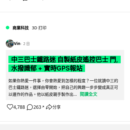
商業科技
3D 打印
Vin
2 日
中三巴士鐵路迷 自製紙皮遙控巴士 門,
水撥識郁 + 實時GPS報站
如果你熱愛一件事，你會熱愛到怎樣的程度？一位就讀中三的
巴士鐵路迷，選擇由零開始，把自己的興趣一步步變成真正可
閱讀全文
以運作的作品。他以紙皮親手製作出...
4,788
263
分享
↗