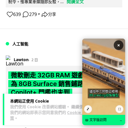
閱讀全文
制令。惟專業車媒隨即反駁，...
639
279
分享
↗
人工智能
×
Lawton
2 日
微軟刪走 32GB RAM 遊戲建議 分析:
為 8GB Surface 銷售鋪路 連自家
Copilot+ 門檻也未到
本網站正使用 Cookie
Microsoft 被發現靜靜刪除官方網站上，對遊戲玩家要為電腦配
我們使用 Cookie 改善網站體驗。 繼續使用
🎵
⛶
置 32GB RAM 的建議。分析指微軟同時新推出的 8GB RAM 入
我們的網站即表示您同意我們的
Cookie 政
閱讀全文
門...
策
。
📖 文字版訪問
→