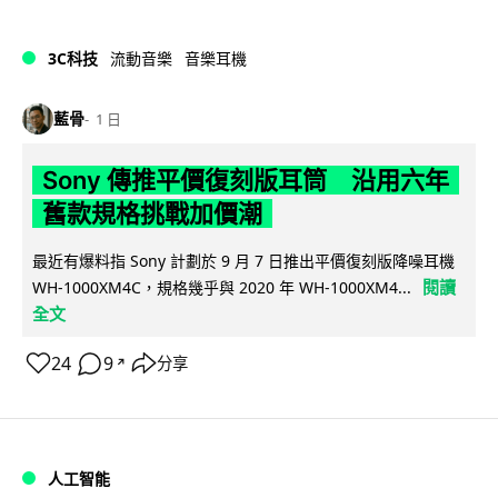
3C科技
流動音樂
音樂耳機
藍骨
1 日
Sony 傳推平價復刻版耳筒 沿用六年
舊款規格挑戰加價潮
最近有爆料指 Sony 計劃於 9 月 7 日推出平價復刻版降噪耳機
閱讀
WH-1000XM4C，規格幾乎與 2020 年 WH-1000XM4...
全文
24
9
分享
↗
人工智能