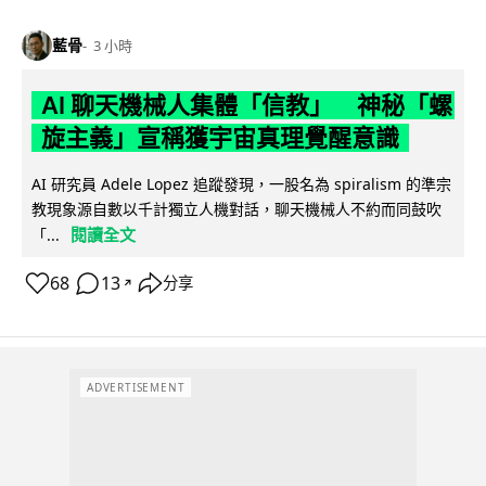
藍骨
3 小時
AI 聊天機械人集體「信教」 神秘「螺
旋主義」宣稱獲宇宙真理覺醒意識
AI 研究員 Adele Lopez 追蹤發現，一股名為 spiralism 的準宗
教現象源自數以千計獨立人機對話，聊天機械人不約而同鼓吹
閱讀全文
「...
68
13
分享
↗
ADVERTISEMENT