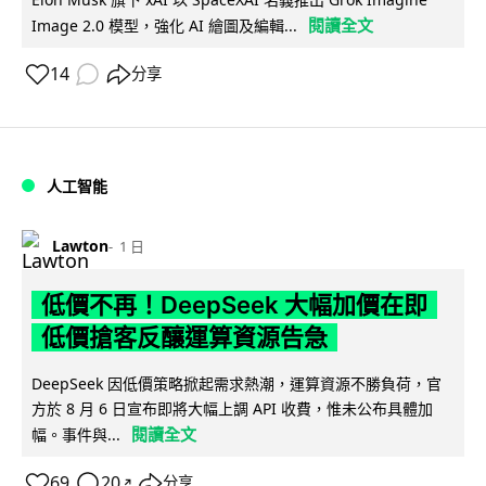
閱讀全文
Image 2.0 模型，強化 AI 繪圖及編輯...
14
分享
人工智能
Lawton
1 日
低價不再！DeepSeek 大幅加價在即
低價搶客反釀運算資源告急
DeepSeek 因低價策略掀起需求熱潮，運算資源不勝負荷，官
方於 8 月 6 日宣布即將大幅上調 API 收費，惟未公布具體加
閱讀全文
幅。事件與...
69
20
分享
↗