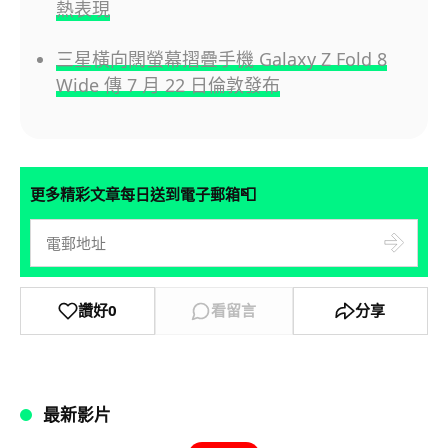
熱表現
三星橫向闊螢幕摺疊手機 Galaxy Z Fold 8
Wide 傳 7 月 22 日倫敦發布
📮
更多精彩文章每日送到電子郵箱
讚好
0
看留言
分享
最新影片