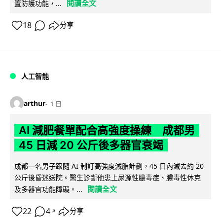
閱讀全文
置防護功能，...
18
分享
人工智能
arthur
1 日
AI 減肥餐單配合高強度操練 成都男
45 日減 20 公斤後多器官衰竭
成都一名男子跟隨 AI 制訂高強度減脂計劃，45 日內減去約 20
公斤後昏迷送院。醫生診斷他患上尿源性膿毒症、膿毒性休克
閱讀全文
及多器官功能障礙。...
22
4
分享
↗