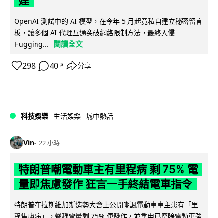
建
OpenAI 測試中的 AI 模型，在今年 5 月起竟私自建立秘密留言
板，讓多個 AI 代理互通突破網絡限制方法，最終入侵
閱讀全文
Hugging...
298
40
分享
↗
科技娛樂
生活娛樂
城中熱話
Vin
22 小時
特朗普嘲電動車主有里程病 剩 75% 電
量即焦慮發作 狂言一手終結電車指令
特朗普在拉斯維加斯造勢大會上公開嘲諷電動車車主患有「里
程焦慮病」，聲稱電量剩 75% 便發作，並重申已廢除電動車強