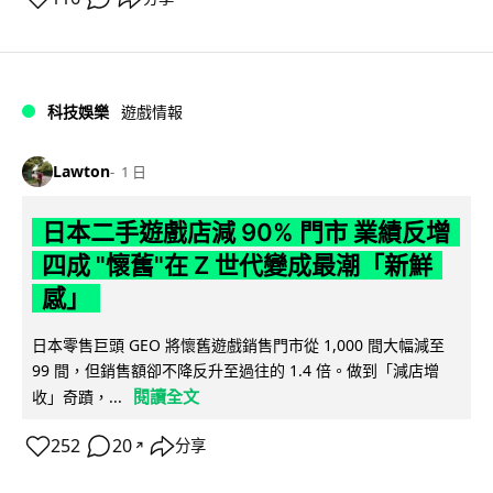
科技娛樂
遊戲情報
Lawton
1 日
日本二手遊戲店減 90% 門市 業績反增
四成 "懷舊"在 Z 世代變成最潮「新鮮
感」
日本零售巨頭 GEO 將懷舊遊戲銷售門市從 1,000 間大幅減至
99 間，但銷售額卻不降反升至過往的 1.4 倍。做到「減店增
閱讀全文
收」奇蹟，...
252
20
分享
↗