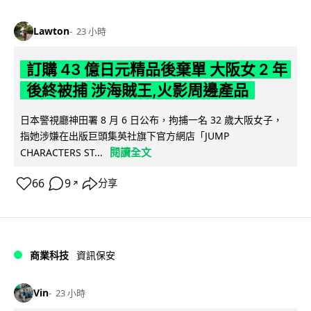
Lawton
23 小時
訂購 43 億日元精品後棄單 大阪女 2 年
後終被捕 涉海賊王,火影周邊產品
日本警視廳神田署 8 月 6 日公布，拘捕一名 32 歲大阪女子，
指她涉嫌在出版巨頭集英社旗下官方網店「JUMP
閱讀全文
CHARACTERS ST...
66
9
分享
↗
商業科技
資訊保安
Vin
23 小時