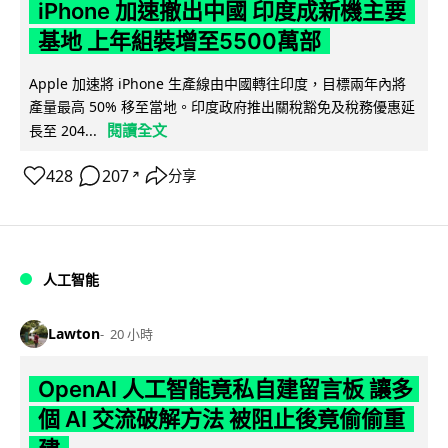
iPhone 加速撤出中國 印度成新機主要
基地 上年組裝增至5500萬部
Apple 加速將 iPhone 生產線由中國轉往印度，目標兩年內將
產量最高 50% 移至當地。印度政府推出關稅豁免及稅務優惠延
閱讀全文
長至 204...
428
207
分享
↗
人工智能
Lawton
20 小時
OpenAI 人工智能竟私自建留言板 讓多
個 AI 交流破解方法 被阻止後竟偷偷重