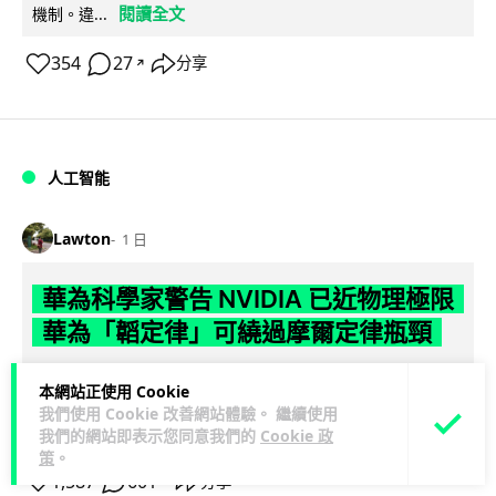
閱讀全文
機制。違...
354
27
分享
↗
人工智能
Lawton
1 日
華為科學家警告 NVIDIA 已近物理極限
華為「韜定律」可繞過摩爾定律瓶頸
華為半導體首席科學家廖恒罕見接受近 5 小時專訪，警告
本網站正使用 Cookie
NVIDIA 等西方晶片巨頭正逼近物理極限，傳統製程升級已失經
我們使用 Cookie 改善網站體驗。 繼續使用
閱讀全文
濟效益。他同時介紹華為...
我們的網站即表示您同意我們的
Cookie 政
策
。
1,587
601
分享
↗