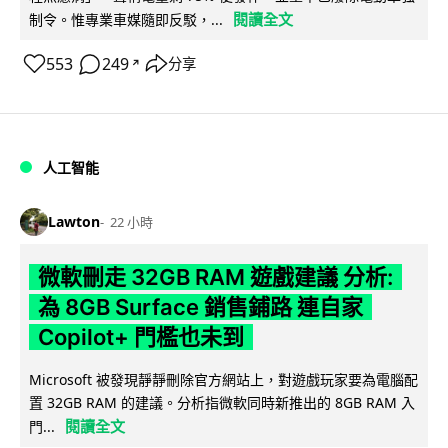
閱讀全文
制令。惟專業車媒隨即反駁，...
553
249
分享
↗
人工智能
Lawton
22 小時
微軟刪走 32GB RAM 遊戲建議 分析:
為 8GB Surface 銷售鋪路 連自家
Copilot+ 門檻也未到
Microsoft 被發現靜靜刪除官方網站上，對遊戲玩家要為電腦配
置 32GB RAM 的建議。分析指微軟同時新推出的 8GB RAM 入
閱讀全文
門...