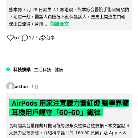
熊本縣 7 月 28 日發生 7.1 級地震，熊本綜合醫院手術室鏡頭拍
下地震一刻，醫護人員臨危不亂保護病人，更馬上開逃生門確
閱讀全文
保出口流通。片段...
67
17
分享
↗
科技娛樂
生活科技
健康
arthur
1 日
AirPods 用家注意聽力響紅燈 醫學界籲
耳機用戶謹守「60-60」鐵律
長時間高音量佩戴耳機可能導致永久性噪音性聽損。本文盤點 4
大聽力受損警號，介紹科學護耳的「60-60 原則」及 Apple 內