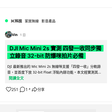
3C科技
家居無線
影音產品
Vin
1 日
DJI Mic Mini 2s 實測 四發一收同步獨
立錄音 32-bit 防爆咪拍片必備
DJI 最新推出的 Mic Mini 2s 無線咪支援「四發一收」分軌錄
音，並首度下放 32-bit Float 浮點內錄功能。本文經實測其...
閱讀全文
251
1
分享
↗