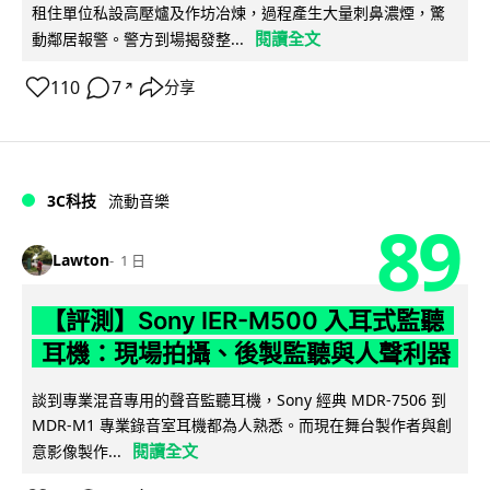
租住單位私設高壓爐及作坊冶煉，過程產生大量刺鼻濃煙，驚
閱讀全文
動鄰居報警。警方到場揭發整...
110
7
分享
↗
3C科技
流動音樂
89
Lawton
1 日
【評測】Sony IER-M500 入耳式監聽
耳機：現場拍攝、後製監聽與人聲利器
談到專業混音專用的聲音監聽耳機，Sony 經典 MDR-7506 到
MDR-M1 專業錄音室耳機都為人熟悉。而現在舞台製作者與創
閱讀全文
意影像製作...