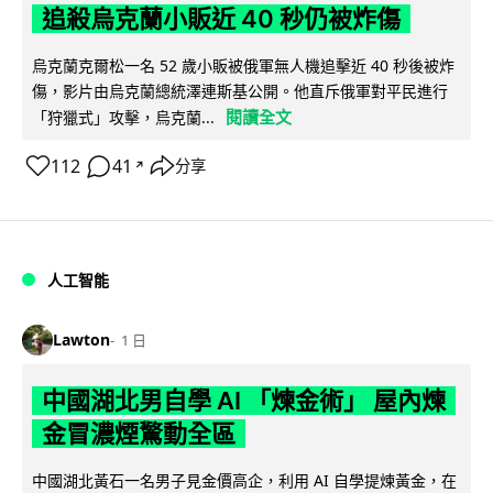
追殺烏克蘭小販近 40 秒仍被炸傷
烏克蘭克爾松一名 52 歲小販被俄軍無人機追擊近 40 秒後被炸
傷，影片由烏克蘭總統澤連斯基公開。他直斥俄軍對平民進行
閱讀全文
「狩獵式」攻擊，烏克蘭...
112
41
分享
↗
人工智能
Lawton
1 日
中國湖北男自學 AI 「煉金術」 屋內煉
金冒濃煙驚動全區
中國湖北黃石一名男子見金價高企，利用 AI 自學提煉黃金，在