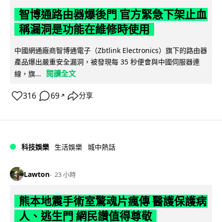
智博通路由器爆後門 官方緊急下架止血
稱漏洞是功能在維修時使用
中國網通廠商智博通電子（Zbtlink Electronics）旗下的路由器
產品爆出嚴重安全漏洞，被發現每 35 秒便會與中國伺服器連
閱讀全文
線，旗...
316
69
分享
↗
科技娛樂
生活娛樂
城中熱話
Lawton
23 小時
熊本地震手術室驚魂片瘋傳 醫護保護病
人、逃生門 網民讚值得尊敬