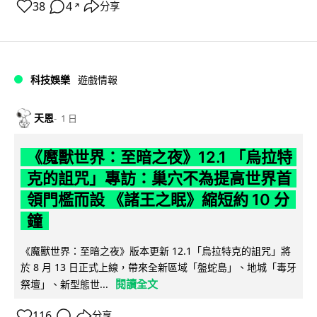
38
4
分享
↗
科技娛樂
遊戲情報
天恩
1 日
《魔獸世界：至暗之夜》12.1 「烏拉特
克的詛咒」專訪：巢穴不為提高世界首
領門檻而設 《諸王之眠》縮短約 10 分
鐘
《魔獸世界：至暗之夜》版本更新 12.1「烏拉特克的詛咒」將
於 8 月 13 日正式上線，帶來全新區域「盤蛇島」、地城「毒牙
閱讀全文
祭壇」、新型態世...
116
分享