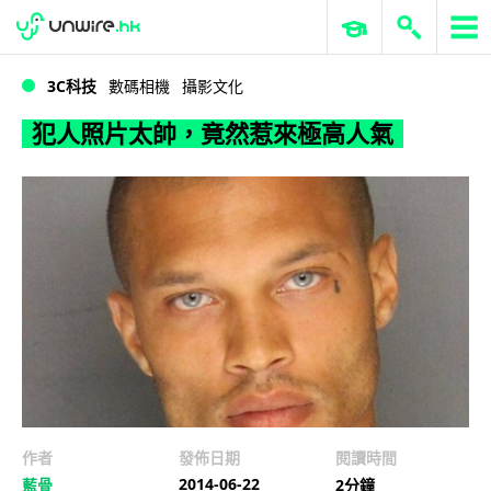
WWDC 2026
GenAI 與雲端科技專區
ERP 與商業 AI
犯人照片太帥，竟然惹來極高人氣
3C科技
數碼相機
攝影文化
犯人照片太帥，竟然惹來極高人氣
作者
發佈日期
閱讀時間
2014-06-22
藍骨
2分鐘