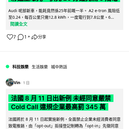
Audi 呢部新車，能耗竟然係25年前嘅一半。 A2 e-tron 風阻低
至0.24，每百公里只需12.8 kWh，一度電行到7.8公里。6...
閱讀全文
7
1
分享
↗
科技娛樂
生活娛樂
城中熱話
Vin
1 日
法國 8 月 11 日出新例 未經同意嚴禁
Cold Call 違規企業最高罰 345 萬
法國將於 8 月 11 日起實施新例，全面禁止企業未經消費者同意
致電推銷，由「opt-out」拒接登記制轉為「opt-in」先徵同意