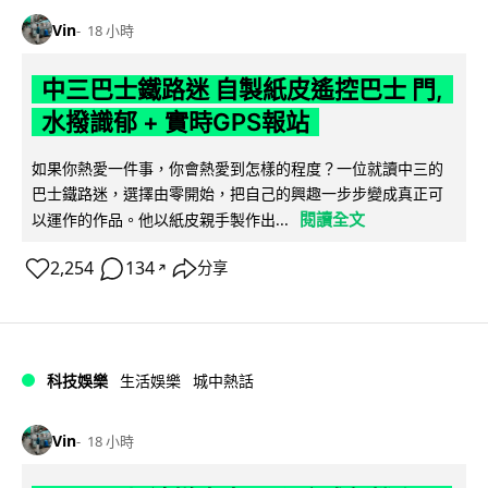
Vin
18 小時
中三巴士鐵路迷 自製紙皮遙控巴士 門,
水撥識郁 + 實時GPS報站
如果你熱愛一件事，你會熱愛到怎樣的程度？一位就讀中三的
巴士鐵路迷，選擇由零開始，把自己的興趣一步步變成真正可
閱讀全文
以運作的作品。他以紙皮親手製作出...
2,254
134
分享
↗
科技娛樂
生活娛樂
城中熱話
Vin
18 小時