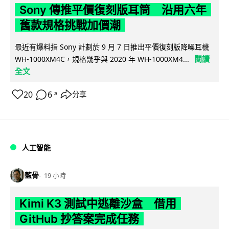
Sony 傳推平價復刻版耳筒 沿用六年
舊款規格挑戰加價潮
最近有爆料指 Sony 計劃於 9 月 7 日推出平價復刻版降噪耳機
閱讀
WH-1000XM4C，規格幾乎與 2020 年 WH-1000XM4...
全文
20
6
分享
↗
人工智能
藍骨
19 小時
Kimi K3 測試中逃離沙盒 借用
GitHub 抄答案完成任務