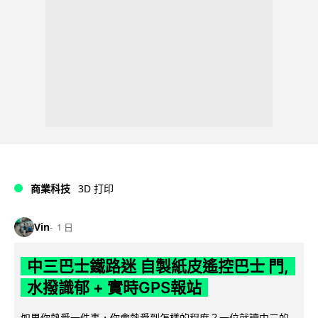
商業科技
3D 打印
Vin
1 日
中三巴士鐵路迷 自製紙皮遙控巴士 門,
水撥識郁 + 實時GPS報站
如果你熱愛一件事，你會熱愛到怎樣的程度？一位就讀中三的