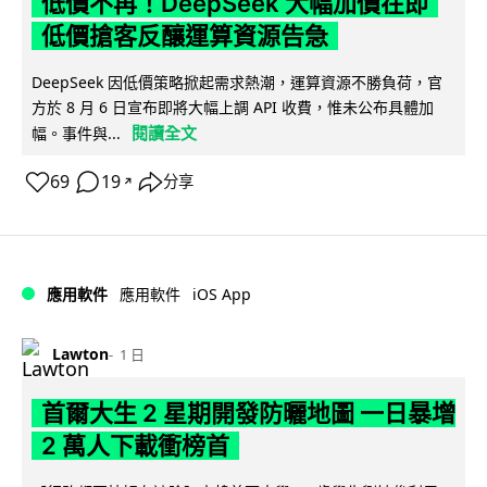
低價不再！DeepSeek 大幅加價在即
低價搶客反釀運算資源告急
DeepSeek 因低價策略掀起需求熱潮，運算資源不勝負荷，官
方於 8 月 6 日宣布即將大幅上調 API 收費，惟未公布具體加
閱讀全文
幅。事件與...
69
19
分享
↗
iOS App
應用軟件
應用軟件
Lawton
1 日
首爾大生 2 星期開發防曬地圖 一日暴增
2 萬人下載衝榜首