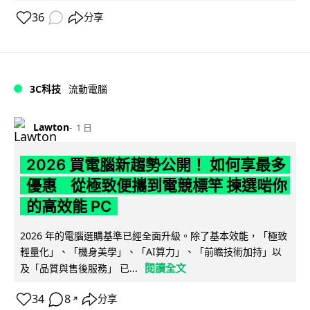
36
分享
3C科技
流動電腦
Lawton
1 日
2026 買電腦新趨勢公開！ 如何享最多
優惠 從極致便攜到電競標竿 揀選啱你
的高效能 PC
2026 年的電腦選購基準已經全面升級。除了基本效能，「極致
輕量化」、「機身美學」、「AI算力」、「前瞻技術加持」以
閱讀全文
及「品質與售後服務」 已...
34
8
分享
↗