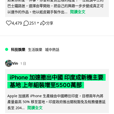
巴士鐵路迷，選擇由零開始，把自己的興趣一步步變成真正可
閱讀全文
以運作的作品。他以紙皮親手製作出...
4,479
251
分享
↗
科技娛樂
生活娛樂
城中熱話
Vin
1 日
iPhone 加速撤出中國 印度成新機主要
基地 上年組裝增至5500萬部
Apple 加速將 iPhone 生產線由中國轉往印度，目標兩年內將
產量最高 50% 移至當地。印度政府推出關稅豁免及稅務優惠延
閱讀全文
長至 204...