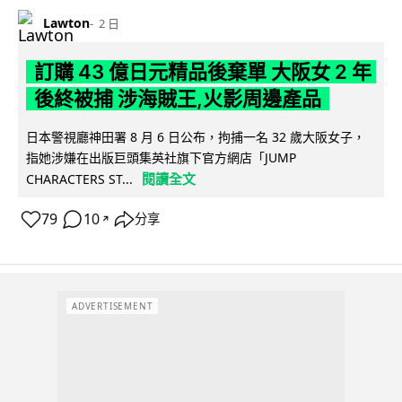
Lawton
2 日
訂購 43 億日元精品後棄單 大阪女 2 年
後終被捕 涉海賊王,火影周邊產品
日本警視廳神田署 8 月 6 日公布，拘捕一名 32 歲大阪女子，
指她涉嫌在出版巨頭集英社旗下官方網店「JUMP
閱讀全文
CHARACTERS ST...
79
10
分享
↗
ADVERTISEMENT