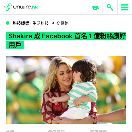
WWDC 2026
GenAI 與雲端科技專區
ERP 與商業 AI
Shakira 成 Facebook 首名 1 億粉絲讚好用戶
科技娛樂
生活科技
社交網絡
Shakira 成 Facebook 首名 1 億粉絲讚好
用戶
作者
發佈日期
閱讀時間