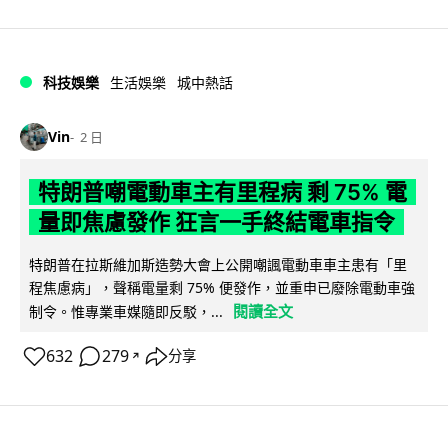
科技娛樂
生活娛樂
城中熱話
Vin
2 日
特朗普嘲電動車主有里程病 剩 75% 電
量即焦慮發作 狂言一手終結電車指令
特朗普在拉斯維加斯造勢大會上公開嘲諷電動車車主患有「里
程焦慮病」，聲稱電量剩 75% 便發作，並重申已廢除電動車強
閱讀全文
制令。惟專業車媒隨即反駁，...
632
279
分享
↗