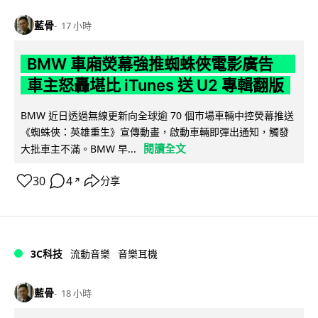
藍骨
17 小時
BMW 車廂熒幕強推蜘蛛俠電影廣告
車主怒轟堪比 iTunes 送 U2 專輯翻版
BMW 近日透過無線更新向全球逾 70 個市場車輛中控熒幕推送
《蜘蛛俠：英雄重生》宣傳動畫，啟動車輛即彈出通知，觸發
閱讀全文
大批車主不滿。BMW 早...
30
4
分享
↗
3C科技
流動音樂
音樂耳機
藍骨
18 小時