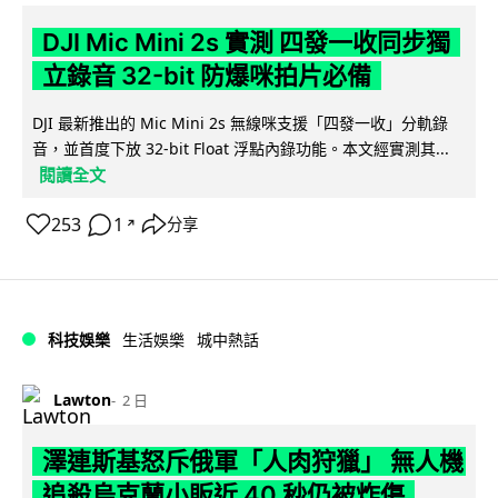
DJI Mic Mini 2s 實測 四發一收同步獨
立錄音 32-bit 防爆咪拍片必備
DJI 最新推出的 Mic Mini 2s 無線咪支援「四發一收」分軌錄
音，並首度下放 32-bit Float 浮點內錄功能。本文經實測其...
閱讀全文
253
1
分享
↗
科技娛樂
生活娛樂
城中熱話
Lawton
2 日
澤連斯基怒斥俄軍「人肉狩獵」 無人機
追殺烏克蘭小販近 40 秒仍被炸傷