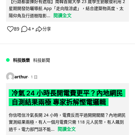
【行路都要揀好有遮陰】南韓首爾大學 23 歲學生劉敏俊利用 2
星期開發防曬導航 App「走向陰涼處」，結合建築物高度、太
閱讀全文
陽仰角及行道樹陰影...
89
4
分享
↗
科技娛樂
科技新聞
arthur
1 日
冷氣 24 小時長開電費更平？內地網民
自測結果兩極 專家拆解慳電邏輯
你信唔信冷氣長開 24 小時，電費反而平過開開關關？內地網民
實測結果兩極，有人一個月電費只需 118 元人民幣，有人飆到
閱讀全文
過千。電力部門話不能...