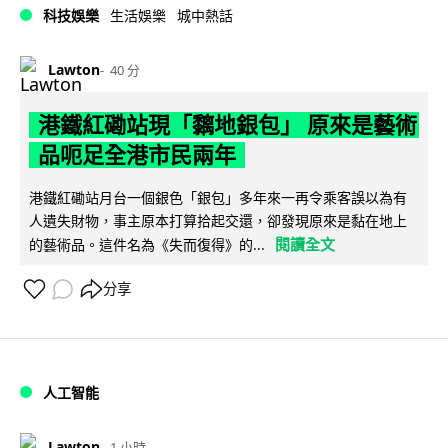
科技娛樂
生活娛樂
城中熱話
Lawton
40 分
港鐵紅磡站現「黐地銀包」 原來是藝術
品呃足全港市民兩年
港鐵紅磡站月台一個銀色「銀包」多年來一再令乘客誤以為有
人遺失財物，事主原本打算拾起交還，卻發現原來是黏在地上
閱讀全文
的藝術品。這件名為《失而復得》的...
分享
人工智能
Lawton
1 小時