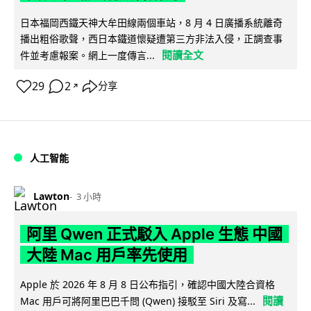
日本福岡西鐵天神大牟田線兩個車站，8 月 4 日廣播系統離奇
播出粗俗歌聲，西日本鐵道懷疑遭第三方非法入侵，正調查事
閱讀全文
件並考慮報案。網上一度傳言...
29
2
分享
↗
人工智能
Lawton
3 小時
阿里 Qwen 正式駁入 Apple 生態 中國
大陸 Mac 用戶率先使用
Apple 於 2026 年 8 月 8 日公布指引，確認中國大陸合資格
閱讀
Mac 用戶可將阿里巴巴千問 (Qwen) 接駁至 Siri 及寫...