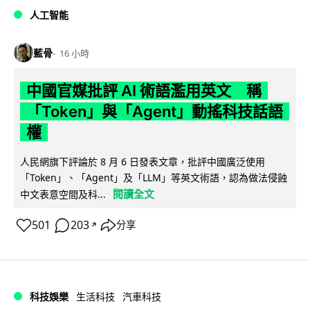
人工智能
藍骨
16 小時
中國官媒批評 AI 術語濫用英文 稱
「Token」與「Agent」動搖科技話語
權
人民網旗下評論於 8 月 6 日發表文章，批評中國廣泛使用
「Token」、「Agent」及「LLM」等英文術語，認為做法侵蝕
閱讀全文
中文表意空間及科...
501
203
分享
↗
科技娛樂
生活科技
汽車科技