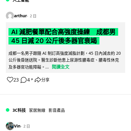
arthur
2 日
AI 減肥餐單配合高強度操練 成都男
45 日減 20 公斤後多器官衰竭
成都一名男子跟隨 AI 制訂高強度減脂計劃，45 日內減去約 20
公斤後昏迷送院。醫生診斷他患上尿源性膿毒症、膿毒性休克
閱讀全文
及多器官功能障礙。...
23
4
分享
↗
3C科技
家居無線
影音產品
Vin
2 日