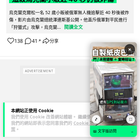
烏克蘭克爾松一名 52 歲小販被俄軍無人機追擊近 40 秒後被炸
傷，影片由烏克蘭總統澤連斯基公開。他直斥俄軍對平民進行
閱讀全文
「狩獵式」攻擊，烏克蘭...
138
41
分享
↗
×
ADVERTISEMENT
本網站正使用 Cookie
我們使用 Cookie 改善網站體驗。 繼續使用
🎵
⛶
我們的網站即表示您同意我們的
Cookie 政
策
。
📖 文字版訪問
→