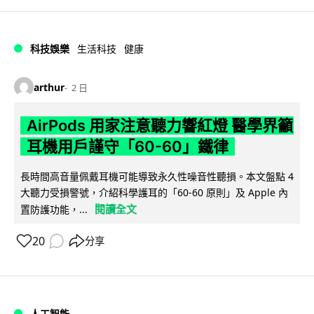
科技娛樂
生活科技
健康
arthur
2 日
AirPods 用家注意聽力響紅燈 醫學界籲
耳機用戶謹守「60-60」鐵律
長時間高音量佩戴耳機可能導致永久性噪音性聽損。本文盤點 4
大聽力受損警號，介紹科學護耳的「60-60 原則」及 Apple 內
閱讀全文
置防護功能，...
20
分享
人工智能