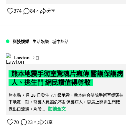
374
84
分享
↗
科技娛樂
生活娛樂
城中熱話
Lawton
2 日
熊本地震手術室驚魂片瘋傳 醫護保護病
人、逃生門 網民讚值得尊敬
熊本縣 7 月 28 日發生 7.1 級地震，熊本綜合醫院手術室鏡頭拍
下地震一刻，醫護人員臨危不亂保護病人，更馬上開逃生門確
閱讀全文
保出口流通。片段...
70
23
分享
↗