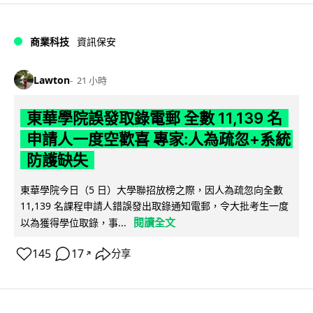
商業科技
資訊保安
Lawton
21 小時
東華學院誤發取錄電郵 全數 11,139 名
申請人一度空歡喜 專家:人為疏忽+系統
防護缺失
東華學院今日（5 日）大學聯招放榜之際，因人為疏忽向全數
11,139 名課程申請人錯誤發出取錄通知電郵，令大批考生一度
閱讀全文
以為獲得學位取錄，事...
145
17
分享
↗