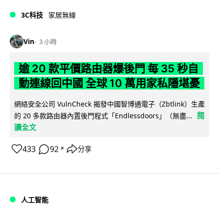
3C科技
家居無線
Vin
3 小時
逾 20 款平價路由器爆後門 每 35 秒自
動連線回中國 全球 10 萬用家私隱堪憂
網絡安全公司 VulnCheck 揭發中國智博通電子（Zbtlink）生產
閱
的 20 多款路由器內置後門程式「Endlessdoors」（無盡...
讀全文
433
92
分享
↗
人工智能