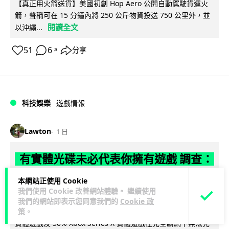
【真正用火箭送貨】美國初創 Hop Aero 公開自動駕駛貨運火
箭，聲稱可在 15 分鐘內將 250 公斤物資投送 750 公里外，並
閱讀全文
以沖繩...
51
6
分享
↗
科技娛樂
遊戲情報
Lawton
1 日
有實體光碟未必代表你擁有遊戲 調查：
PS5 34%、Xbox 50% 須連網才能完整
本網站正使用 Cookie
遊玩
我們使用 Cookie 改善網站體驗。 繼續使用
我們的網站即表示您同意我們的
Cookie 政
策
。
【就算有光碟，也未必代表擁有遊戲】有調查發現，34% PS5
實體遊戲及 50% Xbox Series X 實體遊戲在完全斷網下無法完