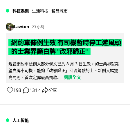
科技娛樂
生活科技
智慧城市
Lawton
23 小時
網約車條例生效 有司機暫時停工避風頭
的士業界籲白牌 "改邪歸正"
規管網約車法例大部分條文已於 8 月 3 日生效，的士業界就期
望白牌車司機，能夠「改邪歸正」回流駕駛的士。新例大幅提
閱讀全文
高罰則，首次定罪最高罰款...
193
131
分享
↗
人工智能