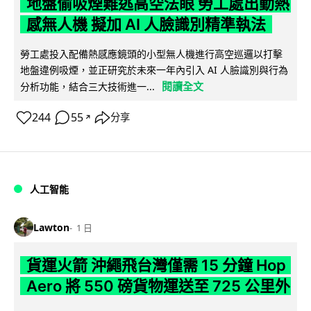
地盤偷吸煙難逃高空法眼 勞工處出動熱
感無人機 擬加 AI 人臉識別精準執法
勞工處投入配備熱感應鏡頭的小型無人機進行高空巡邏以打擊
地盤違例吸煙，並正研究於未來一年內引入 AI 人臉識別與行為
閱讀全文
分析功能，結合三大技術進一...
244
55
分享
↗
人工智能
Lawton
1 日
貨運火箭 沖繩飛台灣僅需 15 分鐘 Hop
Aero 將 550 磅貨物運送至 725 公里外