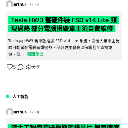
arthur
7 小時
Tesla HW3 舊硬件裝 FSD v14 Lite 頻
現過熱 部分電腦損毀車主須自費維修
Tesla 向 HW3 舊車款推送 FSD v14 Lite 系統，引發大量車主反
映自動駕駛電腦嚴重過熱，部分更觸發高溫保護甚至直接燒
閱讀全文
毀，須...
5
分享
人工智能
arthur
7 小時
港大工程學院研極簡架構晶片 搜尋速度