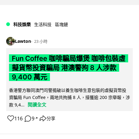
科技娛樂
生活科技
區塊鏈
Lawton
23 小時
Fun Coffee 咖啡騙局爆煲 咖啡包裝虛
擬貨幣投資騙局 港澳警拘 8 人涉款
9,400 萬元
香港警方聯同澳門司警搗破以養生咖啡生意包裝的虛擬貨幣投
資騙局 Fun Coffee，兩地共拘捕 8 人，接獲逾 200 宗舉報，涉
閱讀全文
款 9,4...
116
9
分享
↗