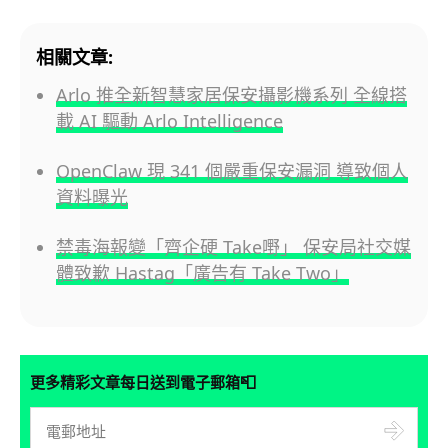
相關文章:
Arlo 推全新智慧家居保安攝影機系列 全線搭
載 AI 驅動 Arlo Intelligence
OpenClaw 現 341 個嚴重保安漏洞 導致個人
資料曝光
禁毒海報變「齊企硬 Take嘢」 保安局社交媒
體致歉 Hastag「廣告有 Take Two」
📮
更多精彩文章每日送到電子郵箱