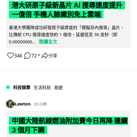
港大研原子級新晶片 AI 搜尋速度提升
一億倍 手機人臉識別免上雲端
香港大學團隊成功研發原子級厚度的「模擬存內搜尋」晶片，
比傳統 CPU 搜尋速度快約 1 億倍，延遲低至 36 皮秒（即
閱讀全文
0.00000000...
346
72
分享
↗
科技娛樂
生活科技
旅遊
Lawton
23 小時
中國大陸航線燃油附加費今日再降 連續
3 個月下調