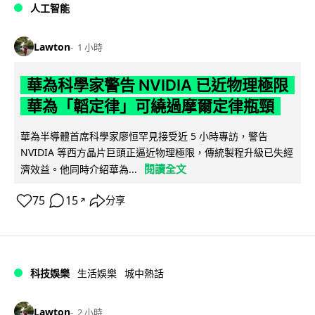
人工智能
Lawton
1 小時
華為科學家警告 NVIDIA 已近物理極限
華為「韜定律」可繞過摩爾定律瓶頸
華為半導體首席科學家廖恒罕見接受近 5 小時專訪，警告
NVIDIA 等西方晶片巨頭正逼近物理極限，傳統製程升級已失經
閱讀全文
濟效益。他同時介紹華為...
75
15
分享
↗
科技娛樂
生活娛樂
城中熱話
Lawton
2 小時