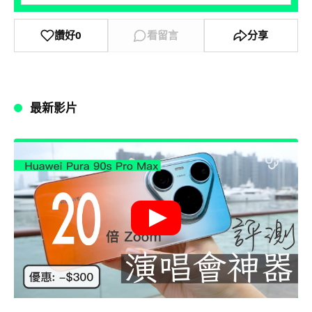
讚好
0
看留言
分享
最新影片