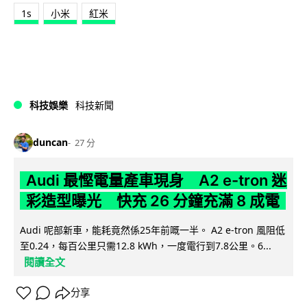
1s
小米
紅米
科技娛樂
科技新聞
duncan
27 分
Audi 最慳電量產車現身 A2 e-tron 迷
彩造型曝光 快充 26 分鐘充滿 8 成電
Audi 呢部新車，能耗竟然係25年前嘅一半。 A2 e-tron 風阻低
至0.24，每百公里只需12.8 kWh，一度電行到7.8公里。6...
閱讀全文
分享