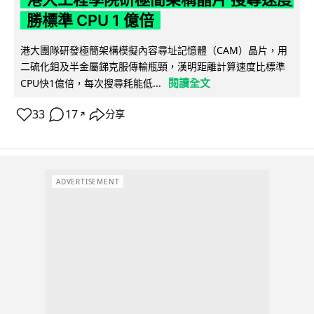
勝標準 CPU 1 億倍
港大團隊研發極簡架構模擬內容尋址記憶體（CAM）晶片，用
二硫化鉬及半金屬銻克服傳輸瓶頸，漢明距離計算速度比標準
閱讀全文
CPU快1億倍，每次搜尋耗能低...
33
17
分享
↗
ADVERTISEMENT