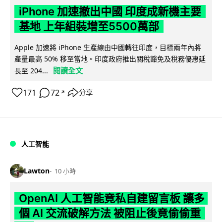
iPhone 加速撤出中國 印度成新機主要
基地 上年組裝增至5500萬部
Apple 加速將 iPhone 生產線由中國轉往印度，目標兩年內將
產量最高 50% 移至當地。印度政府推出關稅豁免及稅務優惠延
閱讀全文
長至 204...
171
72
分享
↗
人工智能
Lawton
10 小時
OpenAI 人工智能竟私自建留言板 讓多
個 AI 交流破解方法 被阻止後竟偷偷重