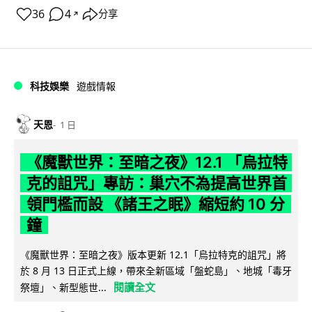
36
4
分享
↗
科技娛樂
遊戲情報
天恩
1 日
《魔獸世界：至暗之夜》12.1 「烏拉特
克的詛咒」專訪：巢穴不為提高世界首
領門檻而設 《諸王之眠》縮短約 10 分
鐘
《魔獸世界：至暗之夜》版本更新 12.1「烏拉特克的詛咒」將
於 8 月 13 日正式上線，帶來全新區域「盤蛇島」、地城「毒牙
閱讀全文
祭壇」、新型態世...