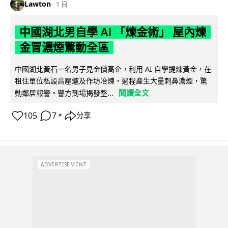
Lawton
1 日
中國湖北男自學 AI 「煉金術」 屋內煉
金冒濃煙驚動全區
中國湖北黃石一名男子見金價高企，利用 AI 自學提煉黃金，在
租住單位私設高壓爐及作坊冶煉，過程產生大量刺鼻濃煙，驚
閱讀全文
動鄰居報警。警方到場揭發整...
105
7
分享
↗
ADVERTISEMENT