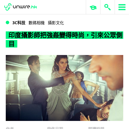
WWDC 2026
GenAI 與雲端科技專區
ERP 與商業 AI
印度攝影師把強姦變得時尚，引來公眾側目
3C科技
數碼相機
攝影文化
印度攝影師把強姦變得時尚，引來公眾側
目
作者
發佈日期
閱讀時間