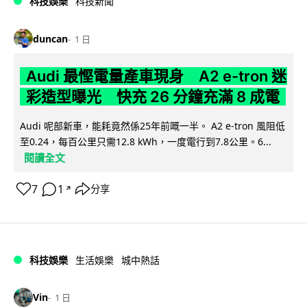
科技娛樂
科技新聞
duncan
1 日
Audi 最慳電量產車現身 A2 e-tron 迷
彩造型曝光 快充 26 分鐘充滿 8 成電
Audi 呢部新車，能耗竟然係25年前嘅一半。 A2 e-tron 風阻低
至0.24，每百公里只需12.8 kWh，一度電行到7.8公里。6...
閱讀全文
7
1
分享
↗
科技娛樂
生活娛樂
城中熱話
Vin
1 日