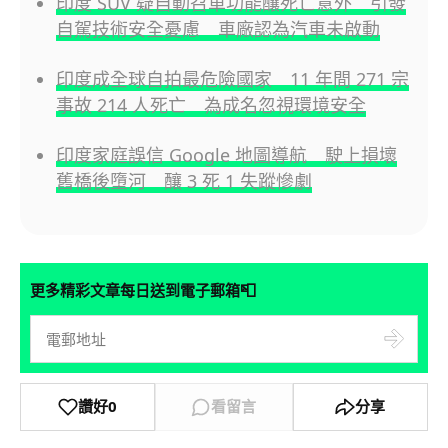
印度 SUV 疑自動召車功能釀死亡意外 引發
自駕技術安全憂慮 車廠認為汽車未啟動
印度成全球自拍最危險國家 11 年間 271 宗
事故 214 人死亡 為成名忽視環境安全
印度家庭誤信 Google 地圖導航 駛上損壞
舊橋後墮河 釀 3 死 1 失蹤慘劇
📮
更多精彩文章每日送到電子郵箱
讚好
0
看留言
分享