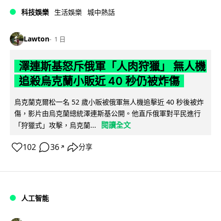
科技娛樂
生活娛樂
城中熱話
Lawton
1 日
澤連斯基怒斥俄軍「人肉狩獵」 無人機
追殺烏克蘭小販近 40 秒仍被炸傷
烏克蘭克爾松一名 52 歲小販被俄軍無人機追擊近 40 秒後被炸
傷，影片由烏克蘭總統澤連斯基公開。他直斥俄軍對平民進行
閱讀全文
「狩獵式」攻擊，烏克蘭...
102
36
分享
↗
人工智能