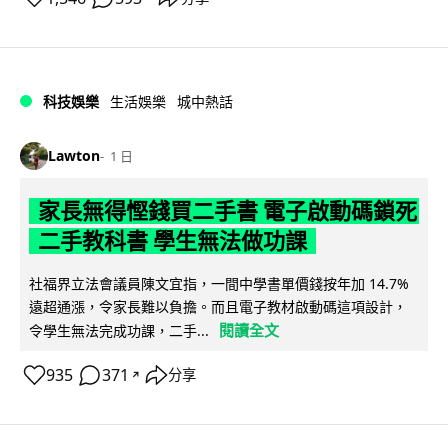
科技娛樂
生活娛樂
城中熱話
Lawton
1 日
家長無得慳錢買二手書 電子啟動碼鎖死
二手教科書 學生無法做功課
社福界立法會議員陳文宜指，一間中學書單價錢按年加 14.7%
遠超通漲，令家長難以負擔。而且電子教材啟動碼這項設計，
閱讀全文
令學生無法完成功課，二手...
935
371
分享
↗