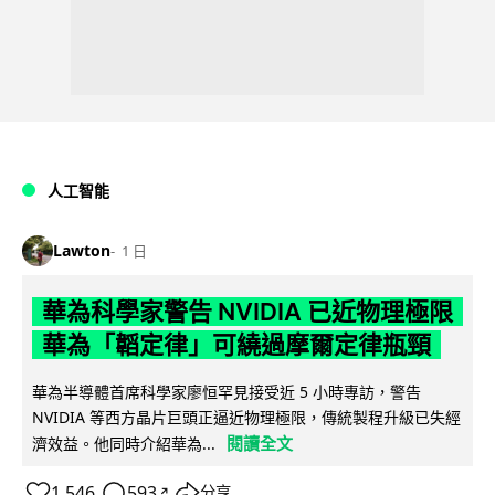
人工智能
Lawton
1 日
華為科學家警告 NVIDIA 已近物理極限
華為「韜定律」可繞過摩爾定律瓶頸
華為半導體首席科學家廖恒罕見接受近 5 小時專訪，警告
NVIDIA 等西方晶片巨頭正逼近物理極限，傳統製程升級已失經
閱讀全文
濟效益。他同時介紹華為...
1,546
593
分享
↗