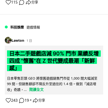
115
分享
科技娛樂
遊戲情報
Lawton
1 日
日本二手遊戲店減 90% 門市 業績反增
四成 "懷舊"在 Z 世代變成最潮「新鮮
感」
日本零售巨頭 GEO 將懷舊遊戲銷售門市從 1,000 間大幅減至
99 間，但銷售額卻不降反升至過往的 1.4 倍。做到「減店增
閱讀全文
收」奇蹟，...
243
19
分享
↗