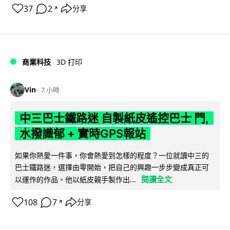
37
2
分享
↗
商業科技
3D 打印
Vin
7 小時
中三巴士鐵路迷 自製紙皮遙控巴士 門,
水撥識郁 + 實時GPS報站
如果你熱愛一件事，你會熱愛到怎樣的程度？一位就讀中三的
巴士鐵路迷，選擇由零開始，把自己的興趣一步步變成真正可
閱讀全文
以運作的作品。他以紙皮親手製作出...
108
7
分享
↗