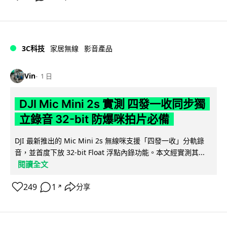
3C科技
家居無線
影音產品
Vin
1 日
DJI Mic Mini 2s 實測 四發一收同步獨
立錄音 32-bit 防爆咪拍片必備
DJI 最新推出的 Mic Mini 2s 無線咪支援「四發一收」分軌錄
音，並首度下放 32-bit Float 浮點內錄功能。本文經實測其...
閱讀全文
249
1
分享
↗