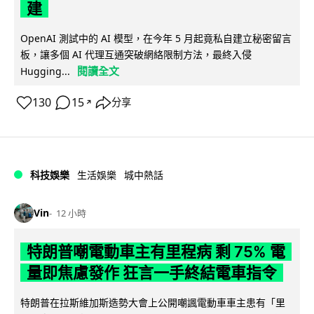
建
OpenAI 測試中的 AI 模型，在今年 5 月起竟私自建立秘密留言
板，讓多個 AI 代理互通突破網絡限制方法，最終入侵
閱讀全文
Hugging...
130
15
分享
↗
科技娛樂
生活娛樂
城中熱話
Vin
12 小時
特朗普嘲電動車主有里程病 剩 75% 電
量即焦慮發作 狂言一手終結電車指令
特朗普在拉斯維加斯造勢大會上公開嘲諷電動車車主患有「里