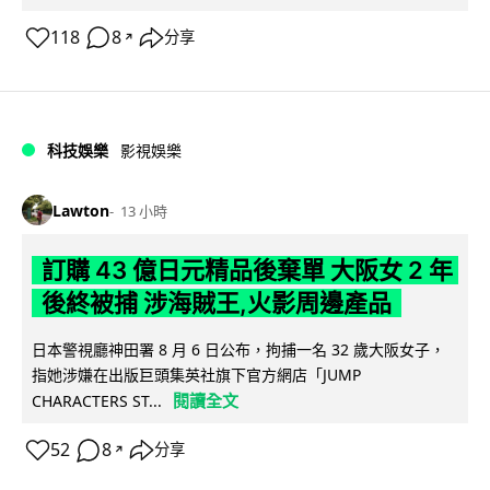
118
8
分享
↗
科技娛樂
影視娛樂
Lawton
13 小時
訂購 43 億日元精品後棄單 大阪女 2 年
後終被捕 涉海賊王,火影周邊產品
日本警視廳神田署 8 月 6 日公布，拘捕一名 32 歲大阪女子，
指她涉嫌在出版巨頭集英社旗下官方網店「JUMP
閱讀全文
CHARACTERS ST...
52
8
分享
↗