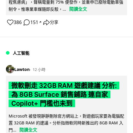
程焦慮病」，聲稱電量剩 75% 便發作，並重申已廢除電動車強
閱讀全文
制令。惟專業車媒隨即反駁，...
386
151
分享
↗
人工智能
Lawton
12 小時
微軟刪走 32GB RAM 遊戲建議 分析:
為 8GB Surface 銷售鋪路 連自家
Copilot+ 門檻也未到
Microsoft 被發現靜靜刪除官方網站上，對遊戲玩家要為電腦配
置 32GB RAM 的建議。分析指微軟同時新推出的 8GB RAM 入
閱讀全文
門...