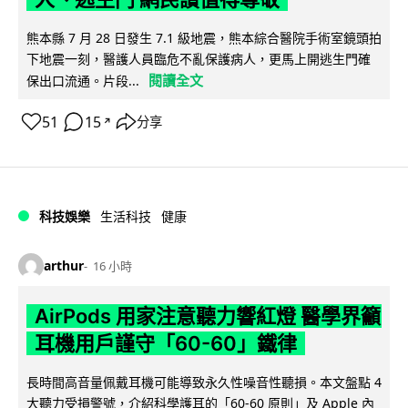
熊本縣 7 月 28 日發生 7.1 級地震，熊本綜合醫院手術室鏡頭拍
下地震一刻，醫護人員臨危不亂保護病人，更馬上開逃生門確
閱讀全文
保出口流通。片段...
51
15
分享
↗
科技娛樂
生活科技
健康
arthur
16 小時
AirPods 用家注意聽力響紅燈 醫學界籲
耳機用戶謹守「60-60」鐵律
長時間高音量佩戴耳機可能導致永久性噪音性聽損。本文盤點 4
大聽力受損警號，介紹科學護耳的「60-60 原則」及 Apple 內