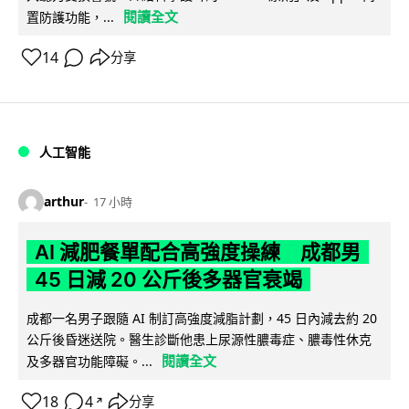
閱讀全文
置防護功能，...
14
分享
人工智能
arthur
17 小時
AI 減肥餐單配合高強度操練 成都男
45 日減 20 公斤後多器官衰竭
成都一名男子跟隨 AI 制訂高強度減脂計劃，45 日內減去約 20
公斤後昏迷送院。醫生診斷他患上尿源性膿毒症、膿毒性休克
閱讀全文
及多器官功能障礙。...
18
4
分享
↗