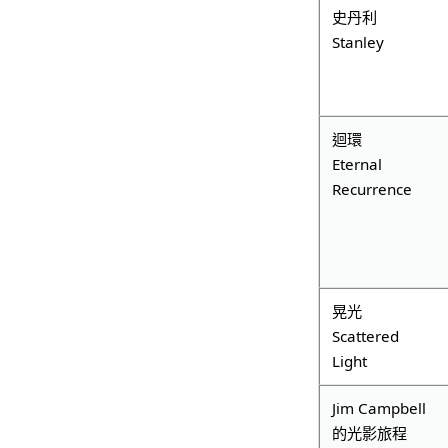
史丹利
Stanley
迴環
Eternal
Recurrence
晃光
Scattered
Light
Jim Campbell
的光影旅程