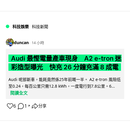
科技娛樂
科技新聞
duncan
14 小時
Audi 最慳電量產車現身 A2 e-tron 迷
彩造型曝光 快充 26 分鐘充滿 8 成電
Audi 呢部新車，能耗竟然係25年前嘅一半。 A2 e-tron 風阻低
至0.24，每百公里只需12.8 kWh，一度電行到7.8公里。6...
閱讀全文
6
1
分享
↗