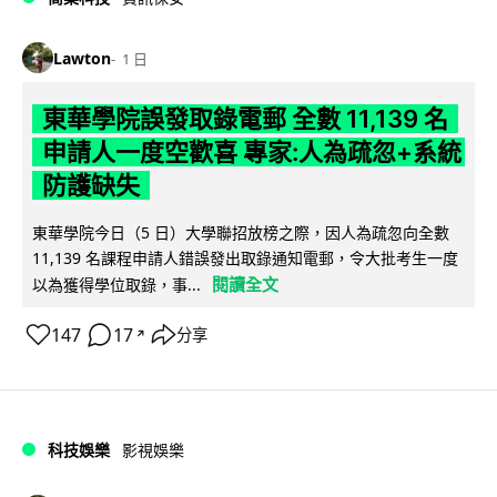
Lawton
1 日
東華學院誤發取錄電郵 全數 11,139 名
申請人一度空歡喜 專家:人為疏忽+系統
防護缺失
東華學院今日（5 日）大學聯招放榜之際，因人為疏忽向全數
11,139 名課程申請人錯誤發出取錄通知電郵，令大批考生一度
閱讀全文
以為獲得學位取錄，事...
147
17
分享
↗
科技娛樂
影視娛樂