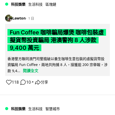
科技娛樂
生活科技
區塊鏈
Lawton
1 日
Fun Coffee 咖啡騙局爆煲 咖啡包裝虛
擬貨幣投資騙局 港澳警拘 8 人涉款
9,400 萬元
香港警方聯同澳門司警搗破以養生咖啡生意包裝的虛擬貨幣投
資騙局 Fun Coffee，兩地共拘捕 8 人，接獲逾 200 宗舉報，涉
閱讀全文
款 9,4...
118
10
分享
↗
科技娛樂
生活科技
智慧城市