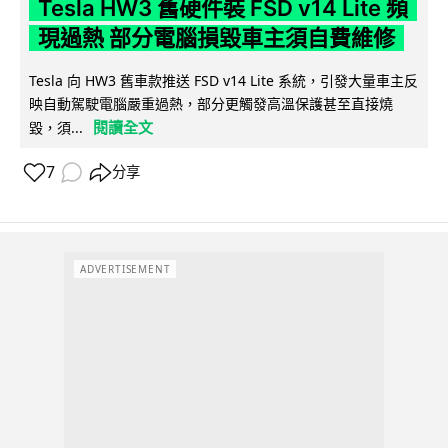
Tesla HW3 舊硬件裝 FSD v14 Lite 頻
現過熱 部分電腦損毀車主須自費維修
Tesla 向 HW3 舊車款推送 FSD v14 Lite 系統，引發大量車主反
映自動駕駛電腦嚴重過熱，部分更觸發高溫保護甚至直接燒
閱讀全文
毀，須...
7
分享
ADVERTISEMENT