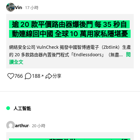
Vin
17 小時
逾 20 款平價路由器爆後門 每 35 秒自
動連線回中國 全球 10 萬用家私隱堪憂
網絡安全公司 VulnCheck 揭發中國智博通電子（Zbtlink）生產
閱
的 20 多款路由器內置後門程式「Endlessdoors」（無盡...
讀全文
766
188
分享
↗
人工智能
arthur
20 小時