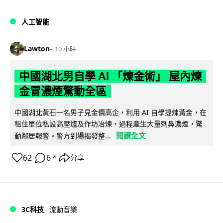
人工智能
Lawton
10 小時
中國湖北男自學 AI 「煉金術」 屋內煉
金冒濃煙驚動全區
中國湖北黃石一名男子見金價高企，利用 AI 自學提煉黃金，在
租住單位私設高壓爐及作坊冶煉，過程產生大量刺鼻濃煙，驚
閱讀全文
動鄰居報警。警方到場揭發整...
62
6
分享
↗
3C科技
流動音樂