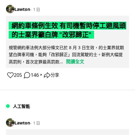
Lawton
1 日
網約車條例生效 有司機暫時停工避風頭
的士業界籲白牌 "改邪歸正"
規管網約車法例大部分條文已於 8 月 3 日生效，的士業界就期
望白牌車司機，能夠「改邪歸正」回流駕駛的士。新例大幅提
閱讀全文
高罰則，首次定罪最高罰款...
205
146
分享
↗
人工智能
Lawton
1 日