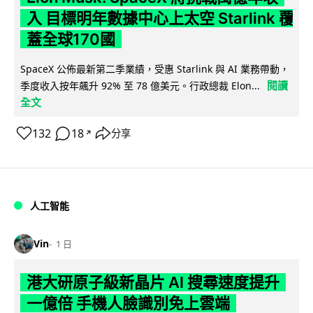
入 目標明年數據中心上太空 Starlink 覆
蓋全球170國
SpaceX 公佈最新第二季業績，受惠 Starlink 與 AI 業務帶動，
閱讀
季度收入按年飆升 92% 至 78 億美元。行政總裁 Elon...
全文
132
18
分享
↗
人工智能
Vin
1 日
港大研原子級新晶片 AI 搜尋速度提升
一億倍 手機人臉識別免上雲端