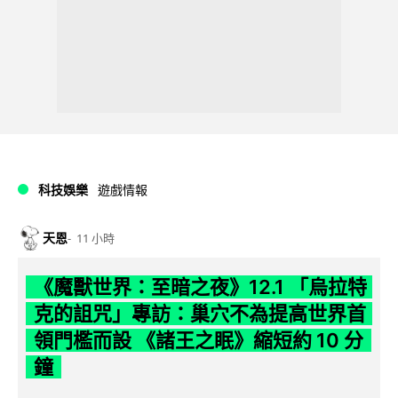
科技娛樂
遊戲情報
天恩
11 小時
《魔獸世界：至暗之夜》12.1 「烏拉特
克的詛咒」專訪：巢穴不為提高世界首
領門檻而設 《諸王之眠》縮短約 10 分
鐘