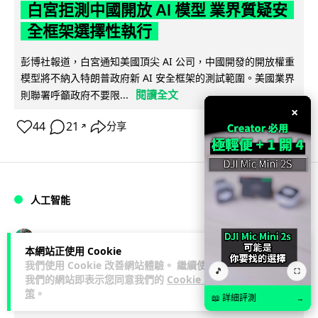
白宮拒測中國開放 AI 模型 業界質疑安
全框架選擇性執行
彭博社報道，白宮通知美國頂尖 AI 公司，中國開發的開放權重
模型將不納入特朗普政府新 AI 安全框架的測試範圍。美國業界
閱讀全文
則聯署呼籲政府不要限...
×
44
21
分享
↗
人工智能
Vin
1 日
本網站正使用 Cookie
我們使用 Cookie 改善網站體驗。 繼續使用
🎵
⛶
地盤偷吸煙難逃高空法眼 勞工處出動熱
我們的網站即表示您同意我們的
Cookie 政
策
。
感無人機 擬加 AI 人臉識別精準執法
📖 詳細評測
→