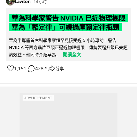
Lawton
14 小時
華為科學家警告 NVIDIA 已近物理極限
華為「韜定律」可繞過摩爾定律瓶頸
華為半導體首席科學家廖恒罕見接受近 5 小時專訪，警告
NVIDIA 等西方晶片巨頭正逼近物理極限，傳統製程升級已失經
閱讀全文
濟效益。他同時介紹華為...
1,151
428
分享
↗
ADVERTISEMENT