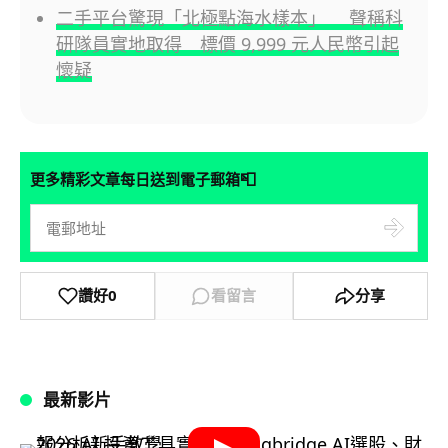
二手平台驚現「北極點海水樣本」 聲稱科
研隊員實地取得 標價 9,999 元人民幣引起
懷疑
📮
更多精彩文章每日送到電子郵箱
讚好
0
看留言
分享
最新影片