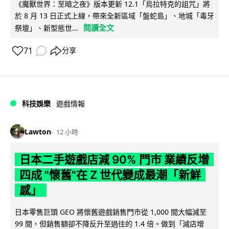
《魔獸世界：至暗之夜》版本更新 12.1「烏拉特克的詛咒」將
於 8 月 13 日正式上線，帶來全新區域「盤蛇島」、地城「毒牙
閱讀全文
祭壇」、新型態世...
71
分享
科技娛樂
遊戲情報
Lawton
12 小時
日本二手遊戲店減 90% 門市 業績反增
四成 "懷舊"在 Z 世代變成最潮「新鮮
感」
日本零售巨頭 GEO 將懷舊遊戲銷售門市從 1,000 間大幅減至
99 間，但銷售額卻不降反升至過往的 1.4 倍。做到「減店增