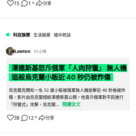
15
1
分享
↗
科技娛樂
生活娛樂
城中熱話
Lawton
10 小時
澤連斯基怒斥俄軍「人肉狩獵」 無人機
追殺烏克蘭小販近 40 秒仍被炸傷
烏克蘭克爾松一名 52 歲小販被俄軍無人機追擊近 40 秒後被炸
傷，影片由烏克蘭總統澤連斯基公開。他直斥俄軍對平民進行
閱讀全文
「狩獵式」攻擊，烏克蘭...
38
12
分享
↗