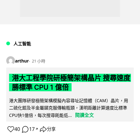
人工智能
arthur
21 小時
港大工程學院研極簡架構晶片 搜尋速度
勝標準 CPU 1 億倍
港大團隊研發極簡架構模擬內容尋址記憶體（CAM）晶片，用
二硫化鉬及半金屬銻克服傳輸瓶頸，漢明距離計算速度比標準
閱讀全文
CPU快1億倍，每次搜尋耗能低...
40
17
分享
↗