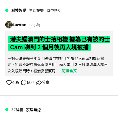
科技娛樂
生活娛樂
城中熱話
Lawton
17 小時
港夫婦澳門的士拾相機 據為己有被的士
Cam 睇到 2 個月後再入境被捕
一對香港夫婦今年 5 月遊澳門乘的士拾獲他人遺留相機及電
池，拾遺不報並帶返香港自用。兩人本月 2 日經港珠澳大橋再
閱讀全文
次入境澳門時，被治安警察局...
405
60
分享
↗
3C科技
家居無線